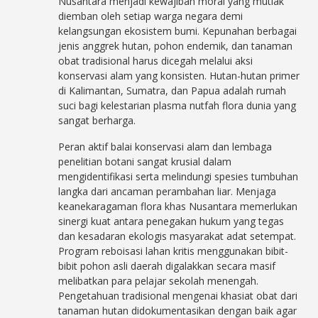
Nusantara menjadi kewajiban moral yang mutlak
diemban oleh setiap warga negara demi
kelangsungan ekosistem bumi. Kepunahan berbagai
jenis anggrek hutan, pohon endemik, dan tanaman
obat tradisional harus dicegah melalui aksi
konservasi alam yang konsisten. Hutan-hutan primer
di Kalimantan, Sumatra, dan Papua adalah rumah
suci bagi kelestarian plasma nutfah flora dunia yang
sangat berharga.
Peran aktif balai konservasi alam dan lembaga
penelitian botani sangat krusial dalam
mengidentifikasi serta melindungi spesies tumbuhan
langka dari ancaman perambahan liar. Menjaga
keanekaragaman flora khas Nusantara memerlukan
sinergi kuat antara penegakan hukum yang tegas
dan kesadaran ekologis masyarakat adat setempat.
Program reboisasi lahan kritis menggunakan bibit-
bibit pohon asli daerah digalakkan secara masif
melibatkan para pelajar sekolah menengah.
Pengetahuan tradisional mengenai khasiat obat dari
tanaman hutan didokumentasikan dengan baik agar