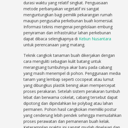
durasi waktu yang relatif singkat. Penguasaan
metode perbanyakan vegetatif ini sangat
menguntungkan bagi pemilik pekarangan rumah
maupun pengusaha perkebunan buah komersial.
Informasi teknis mengenai pengelolaan embung
penyiraman dan infrastruktur lahan perkebunan
dapat dibaca selengkapnya di
Kebun Nusantara
untuk perencanaan yang matang.
Teknik cangkok tanaman buah dikerjakan dengan
cara menguliti sebagian kulit batang untuk
merangsang tumbuhnya akar baru pada cabang
yang masih menempel di pohon. Penggunaan media
tanam yang lembap seperti cocopeat atau lumut
yang dibungkus plastik bening akan mempercepat
proses perakaran. Setelah sistem perakaran tumbuh
lebat dan berwarna cokelat, cabang tersebut dapat
dipotong dan dipindahkan ke polybag atau lahan
permanen. Pohon hasil cangkokan memiliki postur
yang cenderung lebih pendek sehingga memudahkan
proses perawatan dan pemanenan buah kelak.
Keterampilan praktis ini sangat mudah dipelajari dan