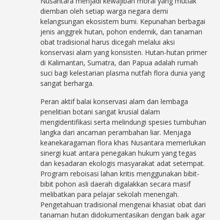
Nusantara menjadi kewajiban moral yang mutlak
diemban oleh setiap warga negara demi
kelangsungan ekosistem bumi. Kepunahan berbagai
jenis anggrek hutan, pohon endemik, dan tanaman
obat tradisional harus dicegah melalui aksi
konservasi alam yang konsisten. Hutan-hutan primer
di Kalimantan, Sumatra, dan Papua adalah rumah
suci bagi kelestarian plasma nutfah flora dunia yang
sangat berharga.
Peran aktif balai konservasi alam dan lembaga
penelitian botani sangat krusial dalam
mengidentifikasi serta melindungi spesies tumbuhan
langka dari ancaman perambahan liar. Menjaga
keanekaragaman flora khas Nusantara memerlukan
sinergi kuat antara penegakan hukum yang tegas
dan kesadaran ekologis masyarakat adat setempat.
Program reboisasi lahan kritis menggunakan bibit-
bibit pohon asli daerah digalakkan secara masif
melibatkan para pelajar sekolah menengah.
Pengetahuan tradisional mengenai khasiat obat dari
tanaman hutan didokumentasikan dengan baik agar