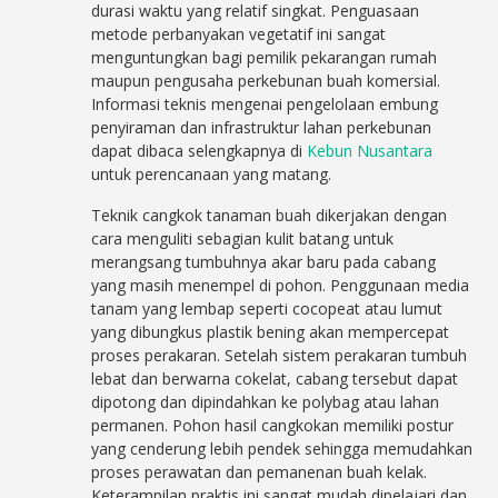
durasi waktu yang relatif singkat. Penguasaan
metode perbanyakan vegetatif ini sangat
menguntungkan bagi pemilik pekarangan rumah
maupun pengusaha perkebunan buah komersial.
Informasi teknis mengenai pengelolaan embung
penyiraman dan infrastruktur lahan perkebunan
dapat dibaca selengkapnya di
Kebun Nusantara
untuk perencanaan yang matang.
Teknik cangkok tanaman buah dikerjakan dengan
cara menguliti sebagian kulit batang untuk
merangsang tumbuhnya akar baru pada cabang
yang masih menempel di pohon. Penggunaan media
tanam yang lembap seperti cocopeat atau lumut
yang dibungkus plastik bening akan mempercepat
proses perakaran. Setelah sistem perakaran tumbuh
lebat dan berwarna cokelat, cabang tersebut dapat
dipotong dan dipindahkan ke polybag atau lahan
permanen. Pohon hasil cangkokan memiliki postur
yang cenderung lebih pendek sehingga memudahkan
proses perawatan dan pemanenan buah kelak.
Keterampilan praktis ini sangat mudah dipelajari dan