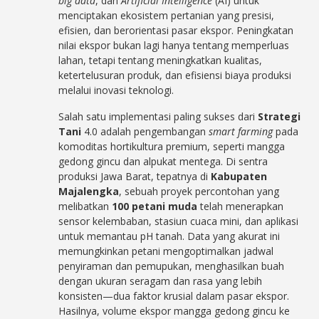
big data
, dan
Artificial Intelligence
(AI) untuk
menciptakan ekosistem pertanian yang presisi,
efisien, dan berorientasi pasar ekspor. Peningkatan
nilai ekspor bukan lagi hanya tentang memperluas
lahan, tetapi tentang meningkatkan kualitas,
ketertelusuran produk, dan efisiensi biaya produksi
melalui inovasi teknologi.
Salah satu implementasi paling sukses dari
Strategi
Tani
4.0 adalah pengembangan
smart farming
pada
komoditas hortikultura premium, seperti mangga
gedong gincu dan alpukat mentega. Di sentra
produksi Jawa Barat, tepatnya di
Kabupaten
Majalengka
, sebuah proyek percontohan yang
melibatkan
100 petani muda
telah menerapkan
sensor kelembaban, stasiun cuaca mini, dan aplikasi
untuk memantau pH tanah. Data yang akurat ini
memungkinkan petani mengoptimalkan jadwal
penyiraman dan pemupukan, menghasilkan buah
dengan ukuran seragam dan rasa yang lebih
konsisten—dua faktor krusial dalam pasar ekspor.
Hasilnya, volume ekspor mangga gedong gincu ke