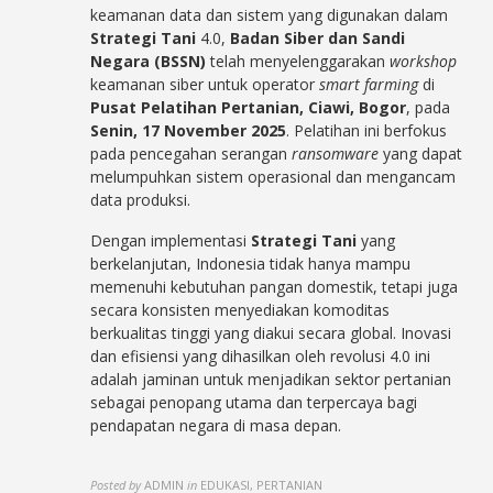
keamanan data dan sistem yang digunakan dalam
Strategi Tani
4.0,
Badan Siber dan Sandi
Negara (BSSN)
telah menyelenggarakan
workshop
keamanan siber untuk operator
smart farming
di
Pusat Pelatihan Pertanian, Ciawi, Bogor
, pada
Senin, 17 November 2025
. Pelatihan ini berfokus
pada pencegahan serangan
ransomware
yang dapat
melumpuhkan sistem operasional dan mengancam
data produksi.
Dengan implementasi
Strategi Tani
yang
berkelanjutan, Indonesia tidak hanya mampu
memenuhi kebutuhan pangan domestik, tetapi juga
secara konsisten menyediakan komoditas
berkualitas tinggi yang diakui secara global. Inovasi
dan efisiensi yang dihasilkan oleh revolusi 4.0 ini
adalah jaminan untuk menjadikan sektor pertanian
sebagai penopang utama dan terpercaya bagi
pendapatan negara di masa depan.
Posted by
ADMIN
in
EDUKASI, PERTANIAN