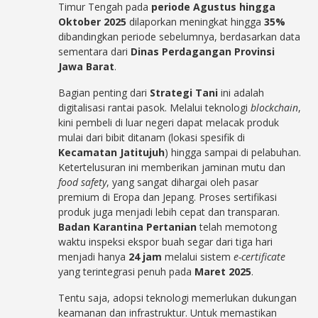
Timur Tengah pada
periode Agustus hingga
Oktober 2025
dilaporkan meningkat hingga
35%
dibandingkan periode sebelumnya, berdasarkan data
sementara dari
Dinas Perdagangan Provinsi
Jawa Barat
.
Bagian penting dari
Strategi Tani
ini adalah
digitalisasi rantai pasok. Melalui teknologi
blockchain
,
kini pembeli di luar negeri dapat melacak produk
mulai dari bibit ditanam (lokasi spesifik di
Kecamatan Jatitujuh
) hingga sampai di pelabuhan.
Ketertelusuran ini memberikan jaminan mutu dan
food safety
, yang sangat dihargai oleh pasar
premium di Eropa dan Jepang. Proses sertifikasi
produk juga menjadi lebih cepat dan transparan.
Badan Karantina Pertanian
telah memotong
waktu inspeksi ekspor buah segar dari tiga hari
menjadi hanya
24 jam
melalui sistem
e-certificate
yang terintegrasi penuh pada
Maret 2025
.
Tentu saja, adopsi teknologi memerlukan dukungan
keamanan dan infrastruktur. Untuk memastikan