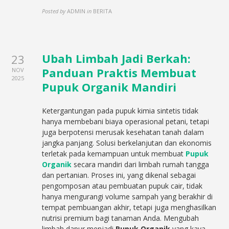
Posted by
ADMIN
in
BERITA
Ubah Limbah Jadi Berkah:
23
Panduan Praktis Membuat
NOV
2025
Pupuk Organik Mandiri
Ketergantungan pada pupuk kimia sintetis tidak
hanya membebani biaya operasional petani, tetapi
juga berpotensi merusak kesehatan tanah dalam
jangka panjang. Solusi berkelanjutan dan ekonomis
terletak pada kemampuan untuk membuat
Pupuk
Organik
secara mandiri dari limbah rumah tangga
dan pertanian. Proses ini, yang dikenal sebagai
pengomposan atau pembuatan pupuk cair, tidak
hanya mengurangi volume sampah yang berakhir di
tempat pembuangan akhir, tetapi juga menghasilkan
nutrisi premium bagi tanaman Anda. Mengubah
limbah dapur menjadi
Pupuk Organik
yang kaya