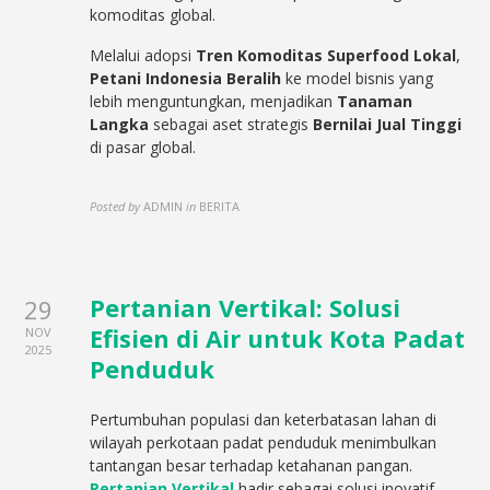
komoditas global.
Melalui adopsi
Tren Komoditas Superfood Lokal
,
Petani Indonesia Beralih
ke model bisnis yang
lebih menguntungkan, menjadikan
Tanaman
Langka
sebagai aset strategis
Bernilai Jual Tinggi
di pasar global.
Posted by
ADMIN
in
BERITA
Pertanian Vertikal: Solusi
29
Efisien di Air untuk Kota Padat
NOV
2025
Penduduk
Pertumbuhan populasi dan keterbatasan lahan di
wilayah perkotaan padat penduduk menimbulkan
tantangan besar terhadap ketahanan pangan.
Pertanian Vertikal
hadir sebagai solusi inovatif,