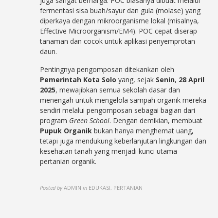
juga sangat berharga. POC biasanya dibuat melalui
fermentasi sisa buah/sayur dan gula (molase) yang
diperkaya dengan mikroorganisme lokal (misalnya,
Effective Microorganism/EM4). POC cepat diserap
tanaman dan cocok untuk aplikasi penyemprotan
daun.
Pentingnya pengomposan ditekankan oleh
Pemerintah Kota Solo
yang, sejak
Senin
,
28 April
2025
, mewajibkan semua sekolah dasar dan
menengah untuk mengelola sampah organik mereka
sendiri melalui pengomposan sebagai bagian dari
program
Green School
. Dengan demikian, membuat
Pupuk Organik
bukan hanya menghemat uang,
tetapi juga mendukung keberlanjutan lingkungan dan
kesehatan tanah yang menjadi kunci utama
pertanian organik.
Posted by
ADMIN
in
EDUKASI, PERTANIAN