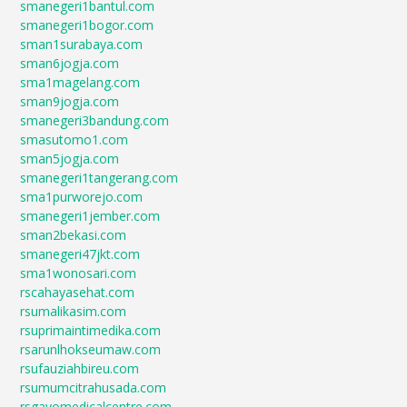
smanegeri1bantul.com
smanegeri1bogor.com
sman1surabaya.com
sman6jogja.com
sma1magelang.com
sman9jogja.com
smanegeri3bandung.com
smasutomo1.com
sman5jogja.com
smanegeri1tangerang.com
sma1purworejo.com
smanegeri1jember.com
sman2bekasi.com
smanegeri47jkt.com
sma1wonosari.com
rscahayasehat.com
rsumalikasim.com
rsuprimaintimedika.com
rsarunlhokseumaw.com
rsufauziahbireu.com
rsumumcitrahusada.com
rsgayomedicalcentre.com