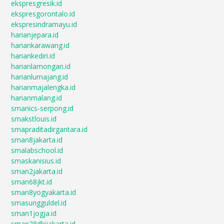
ekspresgresik.id
ekspresgorontalo.id
ekspresindramayu.id
harianjepara.id
hariankarawang.id
hariankediri.id
harianlamongan.id
harianlumajang.id
harianmajalengka.id
harianmalang.id
smanics-serpong.id
smakstlouis.id
smapraditadirgantara.id
sman8jakarta.id
smalabschool.id
smaskanisius.id
sman2jakarta.id
sman68jkt.id
sman8yogyakarta.id
smasungguldel.id
sman1jogja.id
sman28dkijakarta.id