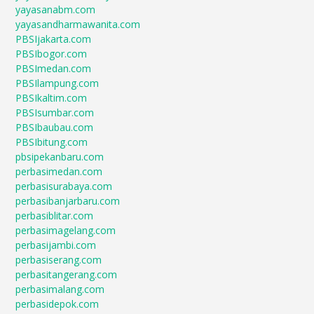
yayasanabm.com
yayasandharmawanita.com
PBSIjakarta.com
PBSIbogor.com
PBSImedan.com
PBSIlampung.com
PBSIkaltim.com
PBSIsumbar.com
PBSIbaubau.com
PBSIbitung.com
pbsipekanbaru.com
perbasimedan.com
perbasisurabaya.com
perbasibanjarbaru.com
perbasiblitar.com
perbasimagelang.com
perbasijambi.com
perbasiserang.com
perbasitangerang.com
perbasimalang.com
perbasidepok.com