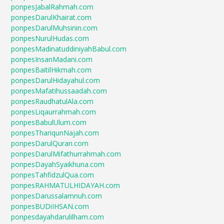
ponpesJabalRahmah.com
ponpesDarulKhairat.com
ponpesDarulMuhsinin.com
ponpesNurulHudas.com
ponpesMadinatuddiniyahBabul.com
ponpesInsanMadani.com
ponpesBaitilHikmah.com
ponpesDarulHidayahul.com
ponpesMafatihussaadah.com
ponpesRaudhatulAla.com
ponpesLiqaurrahmah.com
ponpesBabulUlum.com
ponpesThariqunNajah.com
ponpesDarulQuran.com
ponpesDarulMifathurrahmah.com
ponpesDayahSyaikhuna.com
ponpesTahfidzulQua.com
ponpesRAHMATULHIDAYAH.com
ponpesDarussalamnuh.com
ponpesBUDiIHSAN.com
ponpesdayahdarulilham.com