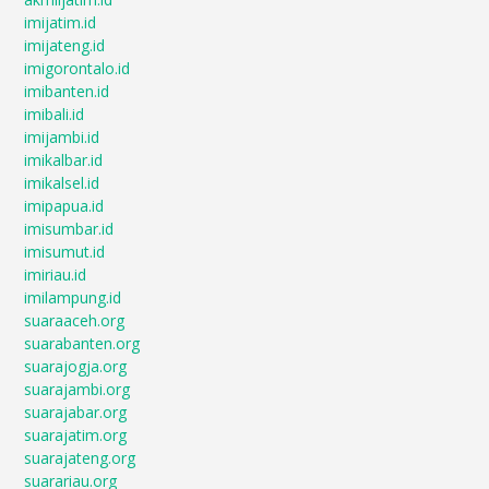
imijatim.id
imijateng.id
imigorontalo.id
imibanten.id
imibali.id
imijambi.id
imikalbar.id
imikalsel.id
imipapua.id
imisumbar.id
imisumut.id
imiriau.id
imilampung.id
suaraaceh.org
suarabanten.org
suarajogja.org
suarajambi.org
suarajabar.org
suarajatim.org
suarajateng.org
suarariau.org