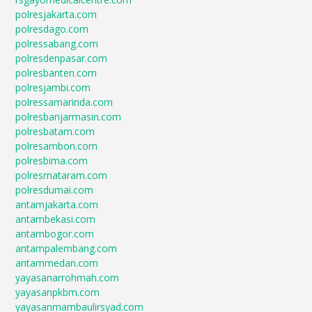
polresjakarta.com
polresdago.com
polressabang.com
polresdenpasar.com
polresbanten.com
polresjambi.com
polressamarinda.com
polresbanjarmasin.com
polresbatam.com
polresambon.com
polresbima.com
polresmataram.com
polresdumai.com
antamjakarta.com
antambekasi.com
antambogor.com
antampalembang.com
antammedan.com
yayasanarrohmah.com
yayasanpkbm.com
yayasanmambaulirsyad.com