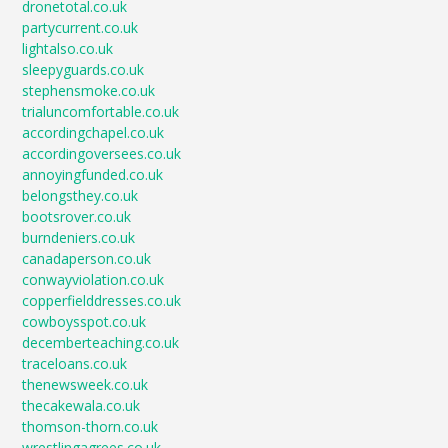
dronetotal.co.uk
partycurrent.co.uk
lightalso.co.uk
sleepyguards.co.uk
stephensmoke.co.uk
trialuncomfortable.co.uk
accordingchapel.co.uk
accordingoversees.co.uk
annoyingfunded.co.uk
belongsthey.co.uk
bootsrover.co.uk
burndeniers.co.uk
canadaperson.co.uk
conwayviolation.co.uk
copperfielddresses.co.uk
cowboysspot.co.uk
decemberteaching.co.uk
traceloans.co.uk
thenewsweek.co.uk
thecakewala.co.uk
thomson-thorn.co.uk
wrestlingagrees.co.uk