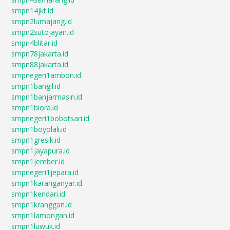
smpn14jkt.id
smpn2lumajang.id
smpn2sutojayan.id
smpn4blitar.id
smpn78jakarta.id
smpn88jakarta.id
smpnegeri1ambon.id
smpn1bangil.id
smpn1banjarmasin.id
smpn1biora.id
smpnegeri1bobotsari.id
smpn1boyolali.id
smpn1gresik.id
smpn1jayapura.id
smpn1jember.id
smpnegeri1jepara.id
smpn1karanganyar.id
smpn1kendari.id
smpn1kranggan.id
smpn1lamongan.id
smpn1luwuk.id