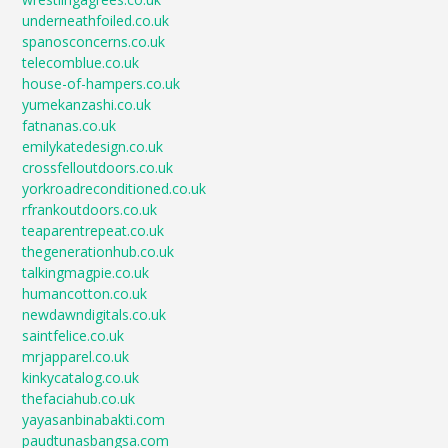
underneathfoiled.co.uk
spanosconcerns.co.uk
telecomblue.co.uk
house-of-hampers.co.uk
yumekanzashi.co.uk
fatnanas.co.uk
emilykatedesign.co.uk
crossfelloutdoors.co.uk
yorkroadreconditioned.co.uk
rfrankoutdoors.co.uk
teaparentrepeat.co.uk
thegenerationhub.co.uk
talkingmagpie.co.uk
humancotton.co.uk
newdawndigitals.co.uk
saintfelice.co.uk
mrjapparel.co.uk
kinkycatalog.co.uk
thefaciahub.co.uk
yayasanbinabakti.com
paudtunasbangsa.com