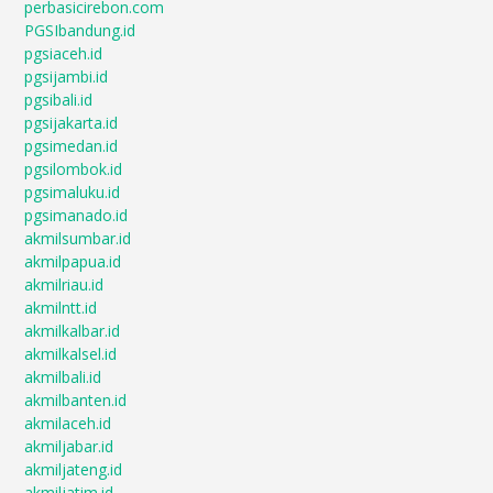
perbasicirebon.com
PGSIbandung.id
pgsiaceh.id
pgsijambi.id
pgsibali.id
pgsijakarta.id
pgsimedan.id
pgsilombok.id
pgsimaluku.id
pgsimanado.id
akmilsumbar.id
akmilpapua.id
akmilriau.id
akmilntt.id
akmilkalbar.id
akmilkalsel.id
akmilbali.id
akmilbanten.id
akmilaceh.id
akmiljabar.id
akmiljateng.id
akmiljatim.id