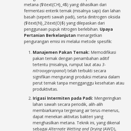
metana ($\text{CH}_4$) yang dihasilkan dari
fermentasi enterik ternak (misalnya sapi) dan lahan
basah (seperti sawah padi), serta dinitrogen oksida
($\text{N}_2\text{O}$) yang dilepaskan dari
penggunaan pupuk nitrogen berlebihan.
Upaya
Pertanian Berkelanjutan
menargetkan
pengurangan emisi ini melalui metode spesifik:
Manajemen Pakan Ternak:
Memodifikasi
pakan ternak dengan penambahan aditif
tertentu (misalnya, rumput laut atau
3-
nitrooxypropanol
) telah terbukti secara
signifikan mengurangi produksi metana dalam
perut ternak tanpa mengganggu kesehatan atau
produktivitas.
Irigasi Intermiten pada Padi:
Mengeringkan
lahan sawah secara periodik, alih-alih
membiarkannya tergenang air terus-menerus,
dapat menekan aktivitas bakteri yang
menghasilkan metana. Teknik ini, yang dikenal
sebagai
Alternate Wetting and Drying
(AWD),