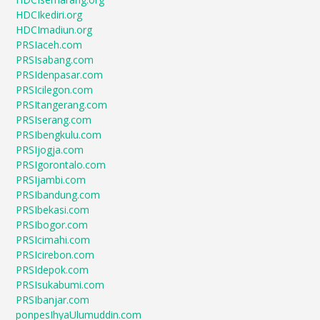
HDCIkediri.org
HDCImadiun.org
PRSIaceh.com
PRSIsabang.com
PRSIdenpasar.com
PRSIcilegon.com
PRSItangerang.com
PRSIserang.com
PRSIbengkulu.com
PRSIjogja.com
PRSIgorontalo.com
PRSIjambi.com
PRSIbandung.com
PRSIbekasi.com
PRSIbogor.com
PRSIcimahi.com
PRSIcirebon.com
PRSIdepok.com
PRSIsukabumi.com
PRSIbanjar.com
ponpesIhyaUlumuddin.com