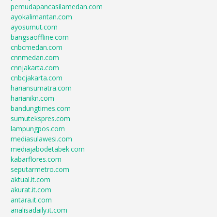
pemudapancasilamedan.com
ayokalimantan.com
ayosumut.com
bangsaoffline.com
cnbcmedan.com
cnnmedan.com
cnnjakarta.com
cnbcjakarta.com
hariansumatra.com
harianikn.com
bandungtimes.com
sumutekspres.com
lampungpos.com
mediasulawesi.com
mediajabodetabek.com
kabarflores.com
seputarmetro.com
aktual.it.com
akurat.it.com
antara.it.com
analisadaily.it.com