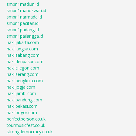
smpn1madiun.id
smpn1manokwari.id
smpn1narmada.id
smpn1pacitan.id
smpn1padang.id
smpn1pailangga.id
haklijakarta.com
haklilangsa.com
haklisabang.com
haklidenpasar.com
haklicilegon.com
hakliserang.com
haklibengkulu.com
haklijogja.com
haklijambi.com
haklibandung.com
haklibekasi.com
haklibogor.com
perfectperson.co.uk
tourmusicfest.co.uk
strongdemocracy.co.uk