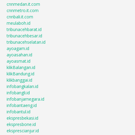
cnnmedan.it.com
cnnmetro.it.com
cnnbali.it.com
meulaboh.id
tribunacehbarat.id
tribunacehbesar.id
tribunacehselatan.id
ayoagam.id
ayoasahan.id
ayoasmat.id
klikBalangan.id
klikBandung.id
klikbanggai.id
infobangkalan.id
infobangli.id
infobanjarnegara.id
infobantaeng.id
infobantul.id
ekspresbekasi.id
ekspresbone.id
eksprescianjur.id