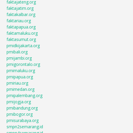
faktajateng.org
faktajatim.org
faktakalbar.org
faktariau.org
faktapapua.org
faktamaluku.org
faktasumut.org
pmidkijakarta.org
pmibali.org
pmijambi.org
pmigorontalo.org
pmimaluku.org
pmipapua.org
pmiriau.org
pmimedan.org
pmipalembang.org
pmijogja.org
pmibandung.org
pmibogor.org
pmisurabaya.org
smpn2semarang.id
smpn4semarang.id