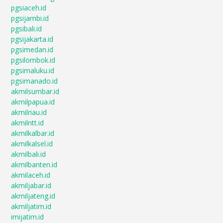
pgsiaceh.id
pgsijambi.id
pgsibali.id
pgsijakarta.id
pgsimedan.id
pgsilombok.id
pgsimaluku.id
pgsimanado.id
akmilsumbar.id
akmilpapua.id
akmilriau.id
akmilntt.id
akmilkalbar.id
akmilkalsel.id
akmilbali.id
akmilbanten.id
akmilaceh.id
akmiljabar.id
akmiljateng.id
akmiljatim.id
imijatim.id