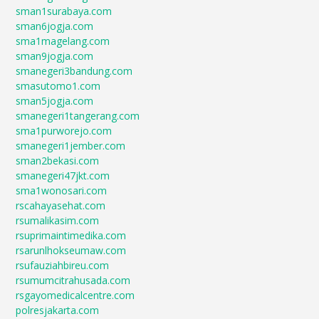
sman1surabaya.com
sman6jogja.com
sma1magelang.com
sman9jogja.com
smanegeri3bandung.com
smasutomo1.com
sman5jogja.com
smanegeri1tangerang.com
sma1purworejo.com
smanegeri1jember.com
sman2bekasi.com
smanegeri47jkt.com
sma1wonosari.com
rscahayasehat.com
rsumalikasim.com
rsuprimaintimedika.com
rsarunlhokseumaw.com
rsufauziahbireu.com
rsumumcitrahusada.com
rsgayomedicalcentre.com
polresjakarta.com