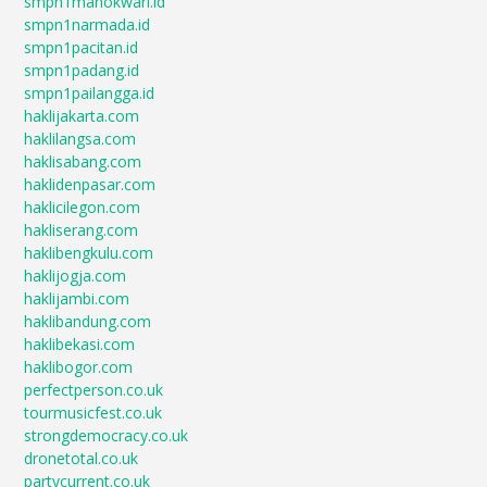
smpn1manokwari.id
smpn1narmada.id
smpn1pacitan.id
smpn1padang.id
smpn1pailangga.id
haklijakarta.com
haklilangsa.com
haklisabang.com
haklidenpasar.com
haklicilegon.com
hakliserang.com
haklibengkulu.com
haklijogja.com
haklijambi.com
haklibandung.com
haklibekasi.com
haklibogor.com
perfectperson.co.uk
tourmusicfest.co.uk
strongdemocracy.co.uk
dronetotal.co.uk
partycurrent.co.uk