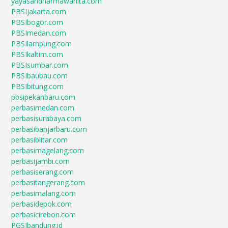
yayasandharmawanita.com
PBSIjakarta.com
PBSIbogor.com
PBSImedan.com
PBSIlampung.com
PBSIkaltim.com
PBSIsumbar.com
PBSIbaubau.com
PBSIbitung.com
pbsipekanbaru.com
perbasimedan.com
perbasisurabaya.com
perbasibanjarbaru.com
perbasiblitar.com
perbasimagelang.com
perbasijambi.com
perbasiserang.com
perbasitangerang.com
perbasimalang.com
perbasidepok.com
perbasicirebon.com
PGSIbandung.id