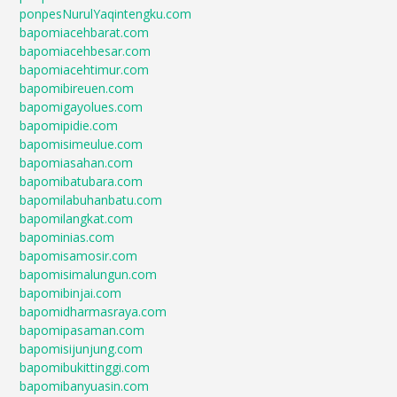
ponpesNurulYaqintengku.com
bapomiacehbarat.com
bapomiacehbesar.com
bapomiacehtimur.com
bapomibireuen.com
bapomigayolues.com
bapomipidie.com
bapomisimeulue.com
bapomiasahan.com
bapomibatubara.com
bapomilabuhanbatu.com
bapomilangkat.com
bapominias.com
bapomisamosir.com
bapomisimalungun.com
bapomibinjai.com
bapomidharmasraya.com
bapomipasaman.com
bapomisijunjung.com
bapomibukittinggi.com
bapomibanyuasin.com