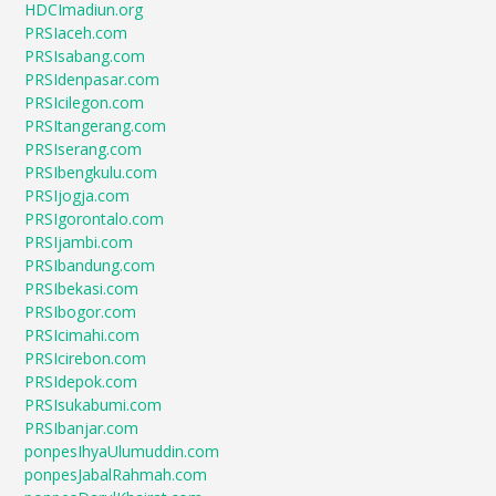
HDCImadiun.org
PRSIaceh.com
PRSIsabang.com
PRSIdenpasar.com
PRSIcilegon.com
PRSItangerang.com
PRSIserang.com
PRSIbengkulu.com
PRSIjogja.com
PRSIgorontalo.com
PRSIjambi.com
PRSIbandung.com
PRSIbekasi.com
PRSIbogor.com
PRSIcimahi.com
PRSIcirebon.com
PRSIdepok.com
PRSIsukabumi.com
PRSIbanjar.com
ponpesIhyaUlumuddin.com
ponpesJabalRahmah.com