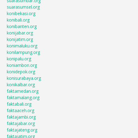
suarasumbar.org
suarasumsel.org
konibekasi.org
konibali.org
konibanten.org
konijabar.org
konijatim.org
konimaluku.org
konilampung.org
konipalu.org
koniambon.org
konidepok.org
konisurabaya.org
konikalbar.org
faktamedan.org
faktamalang.org
faktabali.org
faktaaceh.org
faktajambi.org
faktajabar.org
faktajateng.org
faktajatim.org