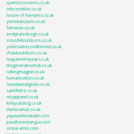
spanosconcerns.co.uk
telecomblue.co.uk
house-of-hampers.co.uk
yumekanzashi.co.uk
fatnanas.co.uk
emilykatedesign.co.uk
crossfelloutdoors.co.uk
yorkroadreconditioned.co.uk
rfrankoutdoors.co.uk
teaparentrepeat.co.uk
thegenerationhub.co.uk
talkingmagpie.co.uk
humancotton.co.uk
newdawndigitals.co.uk
saintfelice.co.uk
mrjapparel.co.uk
kinkycatalog.co.uk
thefaciahub.co.uk
yayasanbinabakti.com
paudtunasbangsa.com
smkal-amin.com