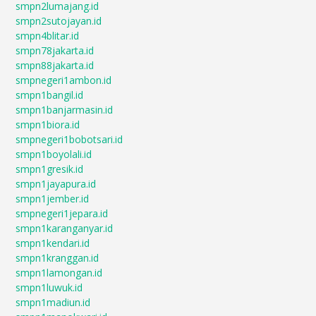
smpn2lumajang.id
smpn2sutojayan.id
smpn4blitar.id
smpn78jakarta.id
smpn88jakarta.id
smpnegeri1ambon.id
smpn1bangil.id
smpn1banjarmasin.id
smpn1biora.id
smpnegeri1bobotsari.id
smpn1boyolali.id
smpn1gresik.id
smpn1jayapura.id
smpn1jember.id
smpnegeri1jepara.id
smpn1karanganyar.id
smpn1kendari.id
smpn1kranggan.id
smpn1lamongan.id
smpn1luwuk.id
smpn1madiun.id