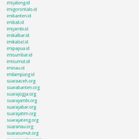
imijateng.id
imigorontalo.id
imibanten.id
imibali.id
imijambi.id
imikalbar.id
imikalsel.id
imipapua.id
imisumbar.id
imisumut.id
imiriau.id
imilampung.id
suaraaceh.org
suarabanten.org
suarajogja.org
suarajambi.org
suarajabar.org
suarajatim.org
suarajateng.org
suarariau.org
suarasumut.org