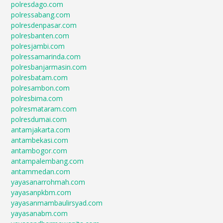
polresdago.com
polressabang.com
polresdenpasar.com
polresbanten.com
polresjambi.com
polressamarinda.com
polresbanjarmasin.com
polresbatam.com
polresambon.com
polresbima.com
polresmataram.com
polresdumai.com
antamjakarta.com
antambekasi.com
antambogor.com
antampalembang.com
antammedan.com
yayasanarrohmah.com
yayasanpkbm.com
yayasanmambaulirsyad.com
yayasanabm.com