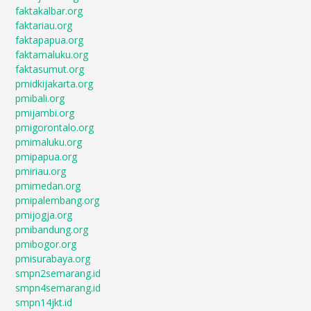
faktakalbar.org
faktariau.org
faktapapua.org
faktamaluku.org
faktasumut.org
pmidkijakarta.org
pmibali.org
pmijambi.org
pmigorontalo.org
pmimaluku.org
pmipapua.org
pmiriau.org
pmimedan.org
pmipalembang.org
pmijogja.org
pmibandung.org
pmibogor.org
pmisurabaya.org
smpn2semarang.id
smpn4semarang.id
smpn14jkt.id