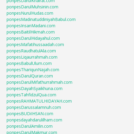
ponpesDarulKhairat.com
ponpesDarulMuhsinin.com
ponpesNurulHudas.com
ponpesMadinatuddiniyahBabul.com
ponpesInsanMadani.com
ponpesBaitilHikmah.com
ponpesDarulHidayahul.com
ponpesMafatihussaadah.com
ponpesRaudhatulAla.com
ponpesLiqaurrahmah.com
ponpesBabulUlum.com
ponpesThariqunNajah.com
ponpesDarulQuran.com
ponpesDarulMifathurrahmah.com
ponpesDayahSyaikhuna.com
ponpesTahfidzulQua.com
ponpesRAHMATULHIDAYAH.com
ponpesDarussalamnuh.com
ponpesBUDiIHSAN.com
ponpesdayahdarulilham.com
ponpesDarulAmilin.com
ponpesDarulMakmur.com