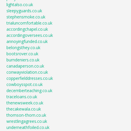
lightalso.co.uk
sleepyguards.co.uk
stephensmoke.co.uk
trialuncomfortable.co.uk
accordingchapel.co.uk
accordingoversees.co.uk
annoyingfunded.co.uk
belongsthey.co.uk
bootsrover.co.uk
burndeniers.co.uk
canadaperson.co.uk
conwayviolation.co.uk
copperfielddresses.co.uk
cowboysspot.co.uk
decemberteaching.co.uk
traceloans.co.uk
thenewsweek.co.uk
thecakewala.co.uk
thomson-thorn.co.uk
wrestlingagrees.co.uk
underneathfoiled.co.uk