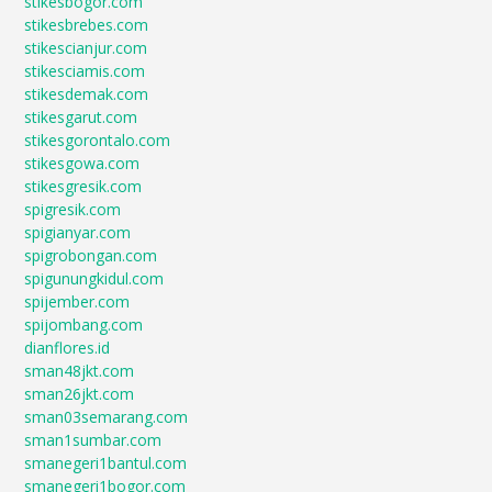
stikesbogor.com
stikesbrebes.com
stikescianjur.com
stikesciamis.com
stikesdemak.com
stikesgarut.com
stikesgorontalo.com
stikesgowa.com
stikesgresik.com
spigresik.com
spigianyar.com
spigrobongan.com
spigunungkidul.com
spijember.com
spijombang.com
dianflores.id
sman48jkt.com
sman26jkt.com
sman03semarang.com
sman1sumbar.com
smanegeri1bantul.com
smanegeri1bogor.com