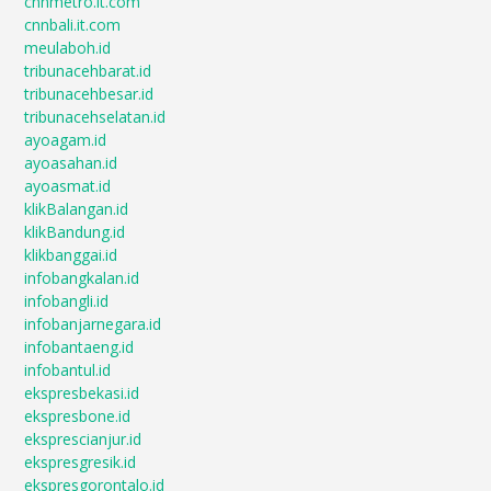
cnnmetro.it.com
cnnbali.it.com
meulaboh.id
tribunacehbarat.id
tribunacehbesar.id
tribunacehselatan.id
ayoagam.id
ayoasahan.id
ayoasmat.id
klikBalangan.id
klikBandung.id
klikbanggai.id
infobangkalan.id
infobangli.id
infobanjarnegara.id
infobantaeng.id
infobantul.id
ekspresbekasi.id
ekspresbone.id
eksprescianjur.id
ekspresgresik.id
ekspresgorontalo.id