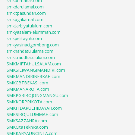
smkal-manar.com
smkdarulamal.com
smkitpasundan.com
smkpgrikamal.com
smktarbiyatululum.com
smkyasalam-elummah.com
smkpelitaynh.com
smkyasinacigombong.com
smknahdatululama.com
smkitraudhatululum.com
SMKMIFTAHULSALAM.com
SMKSILIWANGIMANDIRI.com
SMKMANDIRIBERKAH.com
SMKCBTBEKASI.com
SMKMANAROFA.com
SMKPGRIBOJONGMANGU.com
SMKKORPRIKOTA.com
SMKITDARULHIDAYAH.com
SMKSIROJULUMMAH.com
SMKSAZZAHRA.com
SMKCitaTeknika.com
SMKKARYAUNCINTA.com