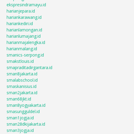
ekspresindramayu.id
harianjepara.id
hariankarawang.id
hariankediri.id
harianlamongan.id
harianlumajang.id
harianmajalengka.id
harianmalang.id
smanics-serpong.id
smakstlouis.id
smapraditadirgantara.id
sman8jakarta.id
smalabschool.id
smaskanisius.id
sman2jakarta.id
sman68jkt.id
sman8yogyakarta.id
smasungguldel.id
sman1jogja.id
sman28dkijakarta.id
sman3jogja.id