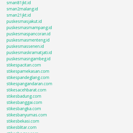
sman81jkt.id
sman2malang.id
sman21jkt.id
puskesmasjakut.id
puskesmasmampang.id
puskesmaspancoran.id
puskesmasmenteng.id
puskesmassenen.id
puskesmaskramatjati.id
puskesmasngambeg.id
stikespacitan.com
stikespamekasan.com
stikespandeglang.com
stikespangandaran.com
stikesacehbarat.com
stikesbadung.com
stikesbanggai.com
stikesbangka.com
stikesbanyumas.com
stikesbekasi.com
stikesblitar.com