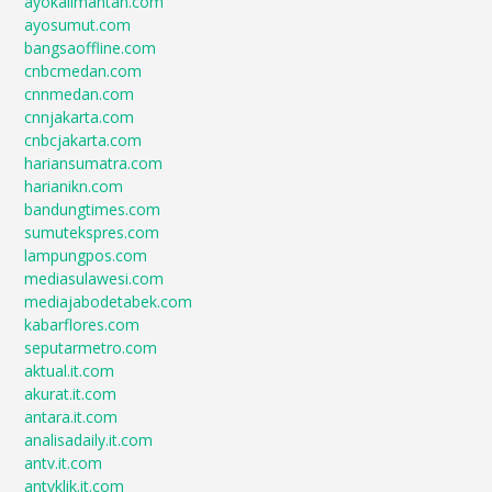
ayokalimantan.com
ayosumut.com
bangsaoffline.com
cnbcmedan.com
cnnmedan.com
cnnjakarta.com
cnbcjakarta.com
hariansumatra.com
harianikn.com
bandungtimes.com
sumutekspres.com
lampungpos.com
mediasulawesi.com
mediajabodetabek.com
kabarflores.com
seputarmetro.com
aktual.it.com
akurat.it.com
antara.it.com
analisadaily.it.com
antv.it.com
antvklik.it.com