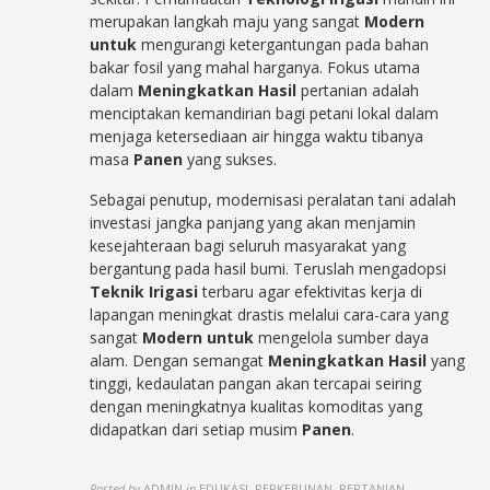
merupakan langkah maju yang sangat
Modern
untuk
mengurangi ketergantungan pada bahan
bakar fosil yang mahal harganya. Fokus utama
dalam
Meningkatkan Hasil
pertanian adalah
menciptakan kemandirian bagi petani lokal dalam
menjaga ketersediaan air hingga waktu tibanya
masa
Panen
yang sukses.
Sebagai penutup, modernisasi peralatan tani adalah
investasi jangka panjang yang akan menjamin
kesejahteraan bagi seluruh masyarakat yang
bergantung pada hasil bumi. Teruslah mengadopsi
Teknik Irigasi
terbaru agar efektivitas kerja di
lapangan meningkat drastis melalui cara-cara yang
sangat
Modern untuk
mengelola sumber daya
alam. Dengan semangat
Meningkatkan Hasil
yang
tinggi, kedaulatan pangan akan tercapai seiring
dengan meningkatnya kualitas komoditas yang
didapatkan dari setiap musim
Panen
.
Posted by
ADMIN
in
EDUKASI, PERKEBUNAN, PERTANIAN