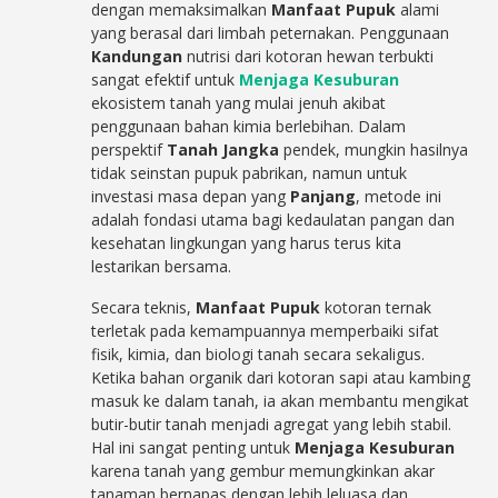
dengan memaksimalkan
Manfaat Pupuk
alami
yang berasal dari limbah peternakan. Penggunaan
Kandungan
nutrisi dari kotoran hewan terbukti
sangat efektif untuk
Menjaga Kesuburan
ekosistem tanah yang mulai jenuh akibat
penggunaan bahan kimia berlebihan. Dalam
perspektif
Tanah Jangka
pendek, mungkin hasilnya
tidak seinstan pupuk pabrikan, namun untuk
investasi masa depan yang
Panjang
, metode ini
adalah fondasi utama bagi kedaulatan pangan dan
kesehatan lingkungan yang harus terus kita
lestarikan bersama.
Secara teknis,
Manfaat Pupuk
kotoran ternak
terletak pada kemampuannya memperbaiki sifat
fisik, kimia, dan biologi tanah secara sekaligus.
Ketika bahan organik dari kotoran sapi atau kambing
masuk ke dalam tanah, ia akan membantu mengikat
butir-butir tanah menjadi agregat yang lebih stabil.
Hal ini sangat penting untuk
Menjaga Kesuburan
karena tanah yang gembur memungkinkan akar
tanaman bernapas dengan lebih leluasa dan