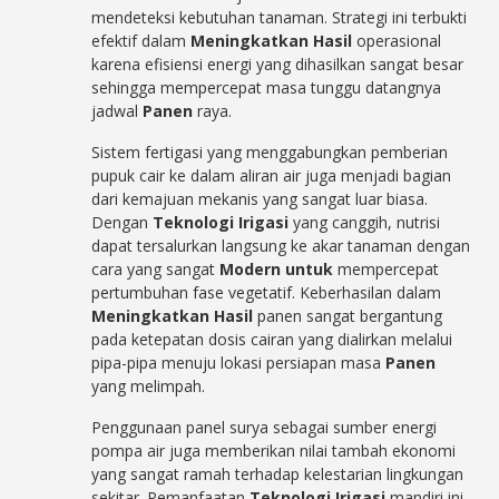
mendeteksi kebutuhan tanaman. Strategi ini terbukti
efektif dalam
Meningkatkan Hasil
operasional
karena efisiensi energi yang dihasilkan sangat besar
sehingga mempercepat masa tunggu datangnya
jadwal
Panen
raya.
Sistem fertigasi yang menggabungkan pemberian
pupuk cair ke dalam aliran air juga menjadi bagian
dari kemajuan mekanis yang sangat luar biasa.
Dengan
Teknologi Irigasi
yang canggih, nutrisi
dapat tersalurkan langsung ke akar tanaman dengan
cara yang sangat
Modern untuk
mempercepat
pertumbuhan fase vegetatif. Keberhasilan dalam
Meningkatkan Hasil
panen sangat bergantung
pada ketepatan dosis cairan yang dialirkan melalui
pipa-pipa menuju lokasi persiapan masa
Panen
yang melimpah.
Penggunaan panel surya sebagai sumber energi
pompa air juga memberikan nilai tambah ekonomi
yang sangat ramah terhadap kelestarian lingkungan
sekitar. Pemanfaatan
Teknologi Irigasi
mandiri ini