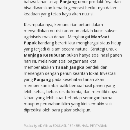
bahwa lahan tetap
Panjang
umur produktifnya dan
bisa diwariskan kepada generasi berikutnya dalam
keadaan yang tetap kaya akan nutrisi.
Kesimpulannya, kemandirian petani dalam
menyediakan nutrisi tanaman adalah kunci sukses
agribisnis masa depan. Menghargai
Manfaat
Pupuk
kandang berarti kita menghargai siklus hidup
yang terjadi di alam secara natural. Strategi untuk
Menjaga Kesuburan
bukan hanya soal hasil panen
hari ini, melainkan soal bagaimana kita
memperlakukan
Tanah Jangka
pendek dan
menengah dengan penuh kearifan lokal. Investasi
yang
Panjang
pada kesehatan tanah akan
memberikan imbal balik berupa hasil panen yang
lebih sehat, bebas residu kimia, dan memiliki daya
tahan yang lebih kuat terhadap serangan hama
maupun perubahan iklim yang kini semakin sulit
diprediksi oleh para pakar sekalipun.
Posted by
ADMIN
in
EDUKASI, PERKEBUNAN, PERTANIAN