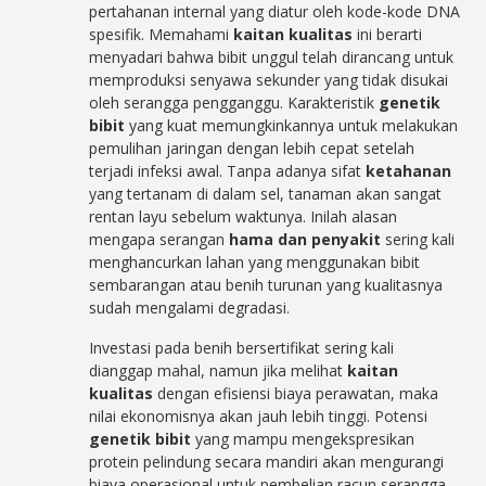
pertahanan internal yang diatur oleh kode-kode DNA
spesifik. Memahami
kaitan kualitas
ini berarti
menyadari bahwa bibit unggul telah dirancang untuk
memproduksi senyawa sekunder yang tidak disukai
oleh serangga pengganggu. Karakteristik
genetik
bibit
yang kuat memungkinkannya untuk melakukan
pemulihan jaringan dengan lebih cepat setelah
terjadi infeksi awal. Tanpa adanya sifat
ketahanan
yang tertanam di dalam sel, tanaman akan sangat
rentan layu sebelum waktunya. Inilah alasan
mengapa serangan
hama dan penyakit
sering kali
menghancurkan lahan yang menggunakan bibit
sembarangan atau benih turunan yang kualitasnya
sudah mengalami degradasi.
Investasi pada benih bersertifikat sering kali
dianggap mahal, namun jika melihat
kaitan
kualitas
dengan efisiensi biaya perawatan, maka
nilai ekonomisnya akan jauh lebih tinggi. Potensi
genetik bibit
yang mampu mengekspresikan
protein pelindung secara mandiri akan mengurangi
biaya operasional untuk pembelian racun serangga.