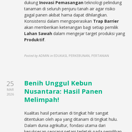
dukung
Inovasi Pemasangan
teknologi pelindung
tanaman di seluruh penjuru tanah air agar risiko
gagal panen akibat hama dapat dihilangkan.
Konsistensi dalam mengoperasikan
Trap Barrier
akan memberikan ketenangan bagi setiap pemilik
Lahan Sawah
dalam mengejar target produksi yang
Produktif
.
Posted by
ADMIN
in
EDUKASI, PERKEBUNAN, PERTANIAN
Benih Unggul Kebun
25
Nusantara: Hasil Panen
MAR
2026
Melimpah!
Kualitas hasil pertanian di tingkat hilir sangat
ditentukan oleh apa yang ditanam di tingkat hulu.
Dalam dunia agrikultur, fondasi utama dari
kesuksesan seorang petani terletak pada pemilihan