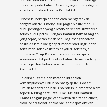
dengan tanaman umpan memberikan perlindungan
maksimal pada
Lahan Sawah
yang sedang digarap
agar tetap dalam kondisi
Produktif
.
Sistem ini bekerja dengan cara mengarahkan
pergerakan tikus menyusuri pagar plastik menuju
bubu perangkap yang diletakkan secara strategis di
setiap sudut petak. Dengan
Inovasi Pemasangan
yang tepat, petani tidak perlu lagi mengandalkan
pestisida kimia yang dapat mencemari lingkungan
serta merusak ekosistem hayati di sekitarnya.
Kehadiran
Trap Barrier
mekanis ini menjamin
keamanan bibit padi di atas
Lahan Sawah
sehingga
proses pertumbuhan tanaman menjadi lebih
Produktif
.
Kelebihan utama dari metode ini adalah
kemampuannya untuk menangkap tikus dalam
jumlah besar tanpa harus membunuh predator alami
seperti burung hantu atau ular. Melalui
Inovasi
Pemasangan
pagar yang kokoh dan tahan cuaca,
biaya operasional jangka panjang dapat ditekan