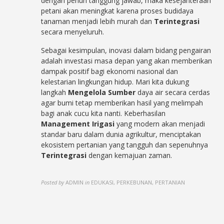
dengan penuh tanggung jawab, maka kesejahteraan
petani akan meningkat karena proses budidaya
tanaman menjadi lebih murah dan
Terintegrasi
secara menyeluruh.
Sebagai kesimpulan, inovasi dalam bidang pengairan
adalah investasi masa depan yang akan memberikan
dampak positif bagi ekonomi nasional dan
kelestarian lingkungan hidup. Mari kita dukung
langkah
Mengelola Sumber
daya air secara cerdas
agar bumi tetap memberikan hasil yang melimpah
bagi anak cucu kita nanti. Keberhasilan
Management Irigasi
yang modern akan menjadi
standar baru dalam dunia agrikultur, menciptakan
ekosistem pertanian yang tangguh dan sepenuhnya
Terintegrasi
dengan kemajuan zaman.
Posted by
ADMIN
in
EDUKASI, PERKEBUNAN, PERTANIAN