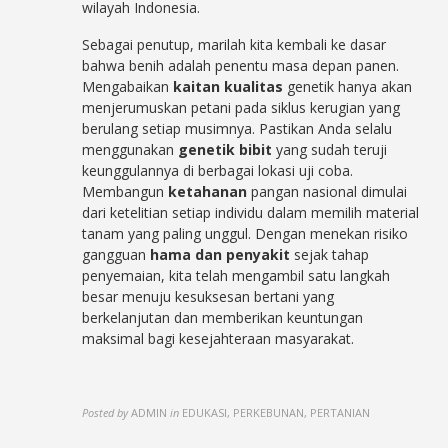
wilayah Indonesia.
Sebagai penutup, marilah kita kembali ke dasar
bahwa benih adalah penentu masa depan panen.
Mengabaikan
kaitan kualitas
genetik hanya akan
menjerumuskan petani pada siklus kerugian yang
berulang setiap musimnya. Pastikan Anda selalu
menggunakan
genetik bibit
yang sudah teruji
keunggulannya di berbagai lokasi uji coba.
Membangun
ketahanan
pangan nasional dimulai
dari ketelitian setiap individu dalam memilih material
tanam yang paling unggul. Dengan menekan risiko
gangguan
hama dan penyakit
sejak tahap
penyemaian, kita telah mengambil satu langkah
besar menuju kesuksesan bertani yang
berkelanjutan dan memberikan keuntungan
maksimal bagi kesejahteraan masyarakat.
Posted by
ADMIN
in
EDUKASI, PERKEBUNAN, PERTANIAN