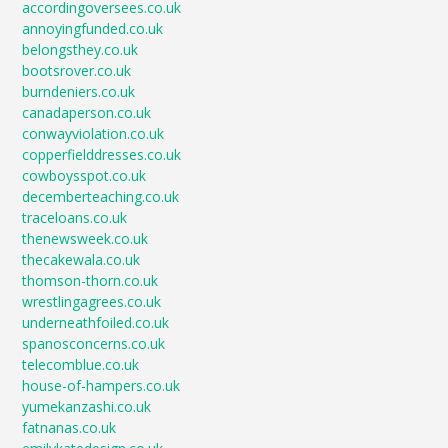
accordingoversees.co.uk
annoyingfunded.co.uk
belongsthey.co.uk
bootsrover.co.uk
burndeniers.co.uk
canadaperson.co.uk
conwayviolation.co.uk
copperfielddresses.co.uk
cowboysspot.co.uk
decemberteaching.co.uk
traceloans.co.uk
thenewsweek.co.uk
thecakewala.co.uk
thomson-thorn.co.uk
wrestlingagrees.co.uk
underneathfoiled.co.uk
spanosconcerns.co.uk
telecomblue.co.uk
house-of-hampers.co.uk
yumekanzashi.co.uk
fatnanas.co.uk