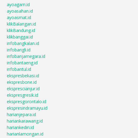
ayoagam.id
ayoasahan.id
ayoasmat.id
klikBalangan.id
klikBandung.id
klikbanggai.id
infobangkalan.id
infobangli.id
infobanjarnegara.id
infobantaeng.id
infobantul.id
ekspresbekasi.id
ekspresbone.id
eksprescianjur.id
ekspresgresik.id
ekspresgorontalo.id
ekspresindramayu.id
harianjepara.id
hariankarawang.id
hariankediri.id
harianlamongan.id