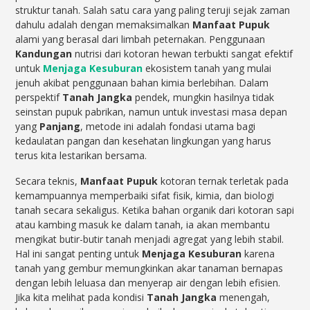
struktur tanah. Salah satu cara yang paling teruji sejak zaman
dahulu adalah dengan memaksimalkan
Manfaat Pupuk
alami yang berasal dari limbah peternakan. Penggunaan
Kandungan
nutrisi dari kotoran hewan terbukti sangat efektif
untuk
Menjaga Kesuburan
ekosistem tanah yang mulai
jenuh akibat penggunaan bahan kimia berlebihan. Dalam
perspektif
Tanah Jangka
pendek, mungkin hasilnya tidak
seinstan pupuk pabrikan, namun untuk investasi masa depan
yang
Panjang
, metode ini adalah fondasi utama bagi
kedaulatan pangan dan kesehatan lingkungan yang harus
terus kita lestarikan bersama.
Secara teknis,
Manfaat Pupuk
kotoran ternak terletak pada
kemampuannya memperbaiki sifat fisik, kimia, dan biologi
tanah secara sekaligus. Ketika bahan organik dari kotoran sapi
atau kambing masuk ke dalam tanah, ia akan membantu
mengikat butir-butir tanah menjadi agregat yang lebih stabil.
Hal ini sangat penting untuk
Menjaga Kesuburan
karena
tanah yang gembur memungkinkan akar tanaman bernapas
dengan lebih leluasa dan menyerap air dengan lebih efisien.
Jika kita melihat pada kondisi
Tanah Jangka
menengah,