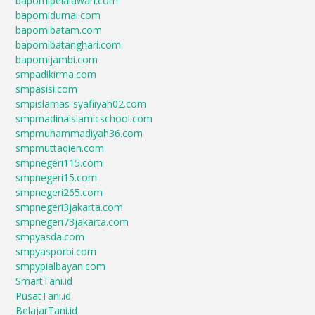
bapomipelalawan.com
bapomidumai.com
bapomibatam.com
bapomibatanghari.com
bapomijambi.com
smpadikirma.com
smpasisi.com
smpislamas-syafiiyah02.com
smpmadinaislamicschool.com
smpmuhammadiyah36.com
smpmuttaqien.com
smpnegeri115.com
smpnegeri15.com
smpnegeri265.com
smpnegeri3jakarta.com
smpnegeri73jakarta.com
smpyasda.com
smpyasporbi.com
smpypialbayan.com
SmartTani.id
PusatTani.id
BelajarTani.id