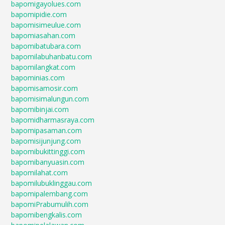
bapomigayolues.com
bapomipidie.com
bapomisimeulue.com
bapomiasahan.com
bapomibatubara.com
bapomilabuhanbatu.com
bapomilangkat.com
bapominias.com
bapomisamosir.com
bapomisimalungun.com
bapomibinjai.com
bapomidharmasraya.com
bapomipasaman.com
bapomisijunjung.com
bapomibukittinggi.com
bapomibanyuasin.com
bapomilahat.com
bapomilubuklinggau.com
bapomipalembang.com
bapomiPrabumulih.com
bapomibengkalis.com