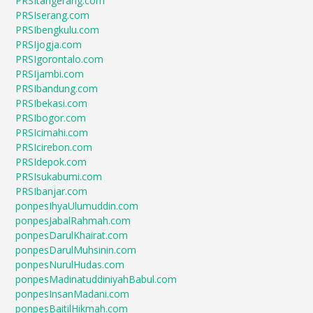
PRSItangerang.com
PRSIserang.com
PRSIbengkulu.com
PRSIjogja.com
PRSIgorontalo.com
PRSIjambi.com
PRSIbandung.com
PRSIbekasi.com
PRSIbogor.com
PRSIcimahi.com
PRSIcirebon.com
PRSIdepok.com
PRSIsukabumi.com
PRSIbanjar.com
ponpesIhyaUlumuddin.com
ponpesJabalRahmah.com
ponpesDarulKhairat.com
ponpesDarulMuhsinin.com
ponpesNurulHudas.com
ponpesMadinatuddiniyahBabul.com
ponpesInsanMadani.com
ponpesBaitilHikmah.com