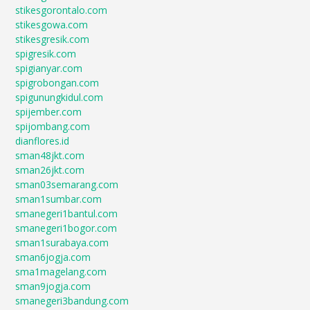
stikesgorontalo.com
stikesgowa.com
stikesgresik.com
spigresik.com
spigianyar.com
spigrobongan.com
spigunungkidul.com
spijember.com
spijombang.com
dianflores.id
sman48jkt.com
sman26jkt.com
sman03semarang.com
sman1sumbar.com
smanegeri1bantul.com
smanegeri1bogor.com
sman1surabaya.com
sman6jogja.com
sma1magelang.com
sman9jogja.com
smanegeri3bandung.com