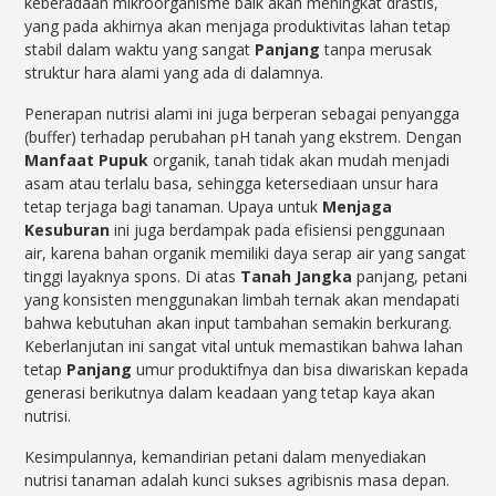
keberadaan mikroorganisme baik akan meningkat drastis,
yang pada akhirnya akan menjaga produktivitas lahan tetap
stabil dalam waktu yang sangat
Panjang
tanpa merusak
struktur hara alami yang ada di dalamnya.
Penerapan nutrisi alami ini juga berperan sebagai penyangga
(buffer) terhadap perubahan pH tanah yang ekstrem. Dengan
Manfaat Pupuk
organik, tanah tidak akan mudah menjadi
asam atau terlalu basa, sehingga ketersediaan unsur hara
tetap terjaga bagi tanaman. Upaya untuk
Menjaga
Kesuburan
ini juga berdampak pada efisiensi penggunaan
air, karena bahan organik memiliki daya serap air yang sangat
tinggi layaknya spons. Di atas
Tanah Jangka
panjang, petani
yang konsisten menggunakan limbah ternak akan mendapati
bahwa kebutuhan akan input tambahan semakin berkurang.
Keberlanjutan ini sangat vital untuk memastikan bahwa lahan
tetap
Panjang
umur produktifnya dan bisa diwariskan kepada
generasi berikutnya dalam keadaan yang tetap kaya akan
nutrisi.
Kesimpulannya, kemandirian petani dalam menyediakan
nutrisi tanaman adalah kunci sukses agribisnis masa depan.