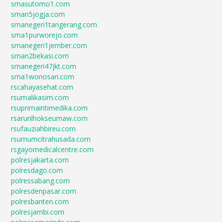
smasutomo1.com
sman5jogja.com
smanegeri1tangerang.com
sma1purworejo.com
smanegeri1jember.com
sman2bekasi.com
smanegeri47jkt.com
sma1wonosari.com
rscahayasehat.com
rsumalikasim.com
rsuprimaintimedika.com
rsarunlhokseumaw.com
rsufauziahbireu.com
rsumumcitrahusada.com
rsgayomedicalcentre.com
polresjakarta.com
polresdago.com
polressabang.com
polresdenpasar.com
polresbanten.com
polresjambi.com