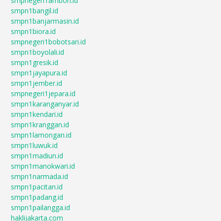
smpnegeri1ambon.id
smpn1bangil.id
smpn1banjarmasin.id
smpn1biora.id
smpnegeri1bobotsari.id
smpn1boyolali.id
smpn1gresik.id
smpn1jayapura.id
smpn1jember.id
smpnegeri1jepara.id
smpn1karanganyar.id
smpn1kendari.id
smpn1kranggan.id
smpn1lamongan.id
smpn1luwuk.id
smpn1madiun.id
smpn1manokwari.id
smpn1narmada.id
smpn1pacitan.id
smpn1padang.id
smpn1pailangga.id
haklijakarta.com