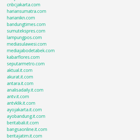
cnbcjakarta.com
hariansumatra.com
harianikn.com
bandungtimes.com
sumutekspres.com
lampungpos.com
mediasulawesi.com
mediajabodetabek.com
kabarflores.com
seputarmetro.com
aktual.it.com
akurat.it.com
antara.it.com
analisadaily.it.com
antv.it.com
antvklik.it.com
ayojakarta.it.com
ayobandung.it.com
beritabali.it.com
bangsaonline.it.com
beritajatim.it.com