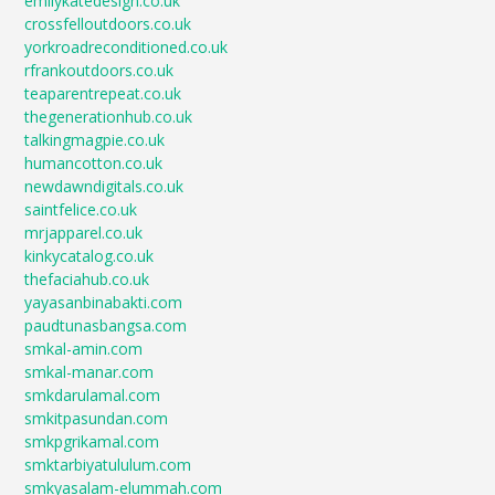
emilykatedesign.co.uk
crossfelloutdoors.co.uk
yorkroadreconditioned.co.uk
rfrankoutdoors.co.uk
teaparentrepeat.co.uk
thegenerationhub.co.uk
talkingmagpie.co.uk
humancotton.co.uk
newdawndigitals.co.uk
saintfelice.co.uk
mrjapparel.co.uk
kinkycatalog.co.uk
thefaciahub.co.uk
yayasanbinabakti.com
paudtunasbangsa.com
smkal-amin.com
smkal-manar.com
smkdarulamal.com
smkitpasundan.com
smkpgrikamal.com
smktarbiyatululum.com
smkyasalam-elummah.com