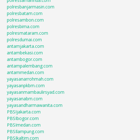
polressamarinda.com
polresbanjarmasin.com
polresbatam.com
polresambon.com
polresbima.com
polresmataram.com
polresdumai.com
antamjakarta.com
antambekasi.com
antambogor.com
antampalembang.com
antammedan.com
yayasanarrohmah.com
yayasanpkbm.com
yayasanmambaulirsyad.com
yayasanabm.com
yayasandharmawanita.com
PBSIjakarta.com
PBSIbogor.com
PBSImedan.com
PBSIlampung.com
PBSIkaltim.com