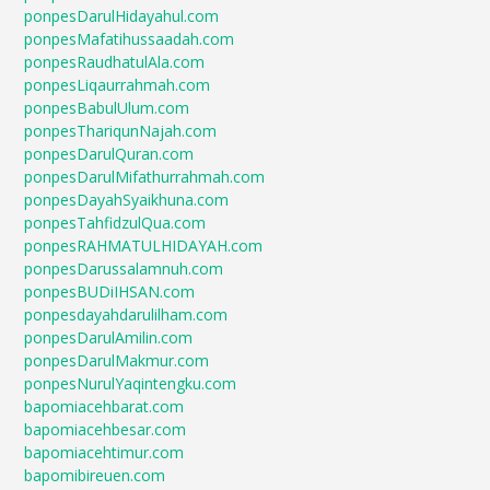
ponpesDarulHidayahul.com
ponpesMafatihussaadah.com
ponpesRaudhatulAla.com
ponpesLiqaurrahmah.com
ponpesBabulUlum.com
ponpesThariqunNajah.com
ponpesDarulQuran.com
ponpesDarulMifathurrahmah.com
ponpesDayahSyaikhuna.com
ponpesTahfidzulQua.com
ponpesRAHMATULHIDAYAH.com
ponpesDarussalamnuh.com
ponpesBUDiIHSAN.com
ponpesdayahdarulilham.com
ponpesDarulAmilin.com
ponpesDarulMakmur.com
ponpesNurulYaqintengku.com
bapomiacehbarat.com
bapomiacehbesar.com
bapomiacehtimur.com
bapomibireuen.com