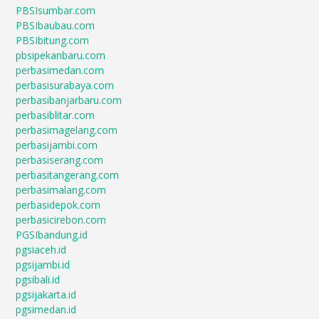
PBSIsumbar.com
PBSIbaubau.com
PBSIbitung.com
pbsipekanbaru.com
perbasimedan.com
perbasisurabaya.com
perbasibanjarbaru.com
perbasiblitar.com
perbasimagelang.com
perbasijambi.com
perbasiserang.com
perbasitangerang.com
perbasimalang.com
perbasidepok.com
perbasicirebon.com
PGSIbandung.id
pgsiaceh.id
pgsijambi.id
pgsibali.id
pgsijakarta.id
pgsimedan.id