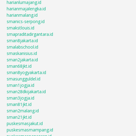
harianlumajang.id
harianmajalengka.id
harianmalang.id
smanics-serpong.id
smakstlouis.id
smapraditadirgantara.id
sman8jakarta.id
smalabschool.id
smaskanisius.id
sman2jakarta.id
sman68jkt.id
sman8yogyakarta.id
smasungguldel.id
sman1jogja.id
sman28dkijakarta.id
sman3jogja.id
sman81jkt.id
sman2malang.id
sman21jkt.id
puskesmasjakut.id
puskesmasmampang.id