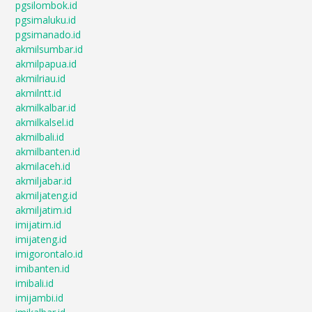
pgsilombok.id
pgsimaluku.id
pgsimanado.id
akmilsumbar.id
akmilpapua.id
akmilriau.id
akmilntt.id
akmilkalbar.id
akmilkalsel.id
akmilbali.id
akmilbanten.id
akmilaceh.id
akmiljabar.id
akmiljateng.id
akmiljatim.id
imijatim.id
imijateng.id
imigorontalo.id
imibanten.id
imibali.id
imijambi.id