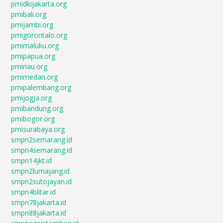
pmidkijakarta.org
pmibali.org
pmijambi.org
pmigorontalo.org
pmimaluku.org
pmipapua.org
pmiriau.org
pmimedan.org
pmipalembang.org
pmijogja.org
pmibandung.org
pmibogor.org
pmisurabaya.org
smpn2semarang.id
smpn4semarang.id
smpn14jkt.id
smpn2lumajang.id
smpn2sutojayan.id
smpn4blitar.id
smpn78jakarta.id
smpn88jakarta.id