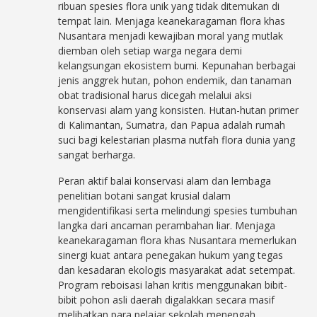
ribuan spesies flora unik yang tidak ditemukan di
tempat lain. Menjaga keanekaragaman flora khas
Nusantara menjadi kewajiban moral yang mutlak
diemban oleh setiap warga negara demi
kelangsungan ekosistem bumi. Kepunahan berbagai
jenis anggrek hutan, pohon endemik, dan tanaman
obat tradisional harus dicegah melalui aksi
konservasi alam yang konsisten. Hutan-hutan primer
di Kalimantan, Sumatra, dan Papua adalah rumah
suci bagi kelestarian plasma nutfah flora dunia yang
sangat berharga.
Peran aktif balai konservasi alam dan lembaga
penelitian botani sangat krusial dalam
mengidentifikasi serta melindungi spesies tumbuhan
langka dari ancaman perambahan liar. Menjaga
keanekaragaman flora khas Nusantara memerlukan
sinergi kuat antara penegakan hukum yang tegas
dan kesadaran ekologis masyarakat adat setempat.
Program reboisasi lahan kritis menggunakan bibit-
bibit pohon asli daerah digalakkan secara masif
melibatkan para pelajar sekolah menengah.