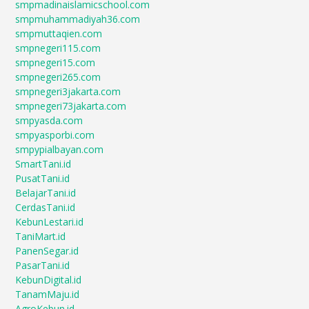
smpmadinaislamicschool.com
smpmuhammadiyah36.com
smpmuttaqien.com
smpnegeri115.com
smpnegeri15.com
smpnegeri265.com
smpnegeri3jakarta.com
smpnegeri73jakarta.com
smpyasda.com
smpyasporbi.com
smpypialbayan.com
SmartTani.id
PusatTani.id
BelajarTani.id
CerdasTani.id
KebunLestari.id
TaniMart.id
PanenSegar.id
PasarTani.id
KebunDigital.id
TanamMaju.id
AgroKebun.id