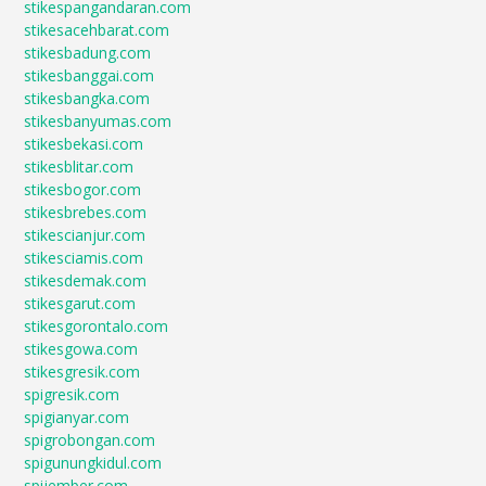
stikespangandaran.com
stikesacehbarat.com
stikesbadung.com
stikesbanggai.com
stikesbangka.com
stikesbanyumas.com
stikesbekasi.com
stikesblitar.com
stikesbogor.com
stikesbrebes.com
stikescianjur.com
stikesciamis.com
stikesdemak.com
stikesgarut.com
stikesgorontalo.com
stikesgowa.com
stikesgresik.com
spigresik.com
spigianyar.com
spigrobongan.com
spigunungkidul.com
spijember.com