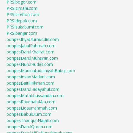
PRSIbogor.com
PRSIcimahi.com
PRSIcirebon.com
PRSIdepok.com
PRSIsukabumi.com
PRSIbanjar.com
ponpesIhyaUlumuddin.com
ponpesJabalRahmah.com
ponpesDarulKhairat.com
ponpesDarulMuhsinin.com
ponpesNurulHudas.com
ponpesMadinatuddiniyahBabul.com
ponpesInsanMadani.com
ponpesBaitilHikmah.com
ponpesDarulHidayahul.com
ponpesMafatihussaadah.com
ponpesRaudhatulAla.com
ponpesLiqaurrahmah.com
ponpesBabulUlum.com
ponpesThariqunNajah.com
ponpesDarulQuran.com
ponpesDarulMifathurrahmah.com