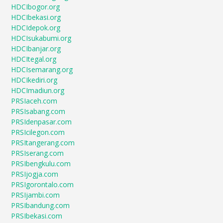
HDCIbogor.org
HDCIbekasi.org
HDCIdepok.org
HDCIsukabumi.org
HDCIbanjar.org
HDCItegal.org
HDCIsemarang.org
HDCIkediri.org
HDCImadiun.org
PRSIaceh.com
PRSIsabang.com
PRSIdenpasar.com
PRSIcilegon.com
PRSItangerang.com
PRSIserang.com
PRSIbengkulu.com
PRSIjogja.com
PRSIgorontalo.com
PRSIjambi.com
PRSIbandung.com
PRSIbekasi.com