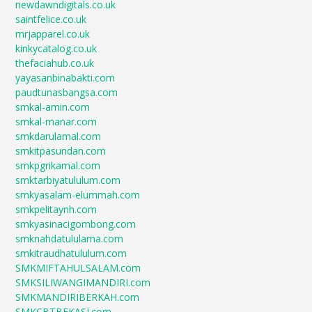
newdawndigitals.co.uk
saintfelice.co.uk
mrjapparel.co.uk
kinkycatalog.co.uk
thefaciahub.co.uk
yayasanbinabakti.com
paudtunasbangsa.com
smkal-amin.com
smkal-manar.com
smkdarulamal.com
smkitpasundan.com
smkpgrikamal.com
smktarbiyatululum.com
smkyasalam-elummah.com
smkpelitaynh.com
smkyasinacigombong.com
smknahdatululama.com
smkitraudhatululum.com
SMKMIFTAHULSALAM.com
SMKSILIWANGIMANDIRI.com
SMKMANDIRIBERKAH.com
SMKCBTBEKASI.com