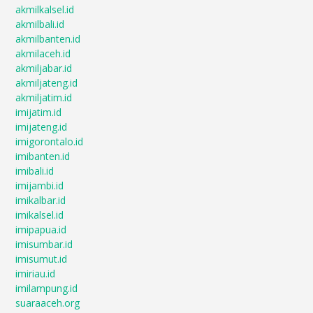
akmilkalsel.id
akmilbali.id
akmilbanten.id
akmilaceh.id
akmiljabar.id
akmiljateng.id
akmiljatim.id
imijatim.id
imijateng.id
imigorontalo.id
imibanten.id
imibali.id
imijambi.id
imikalbar.id
imikalsel.id
imipapua.id
imisumbar.id
imisumut.id
imiriau.id
imilampung.id
suaraaceh.org