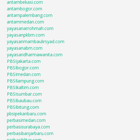
antambekasi.com
antambogor.com
antampalembang.com
antammedan.com
yayasanarrohmah.com
yayasanpkbm.com
yayasanmambaulirsyad.com
yayasanabm.com
yayasandharmawanita.com
PBSIjakarta.com
PBSIbogor.com
PBSImedan.com
PBSIlampung.com
PBSIkaltim.com
PBSIsumbar.com
PBSIbaubau.com
PBSIbitung.com
pbsipekanbaru.com
perbasimedan.com
perbasisurabaya.com
perbasibanjarbaru.com
perbasiblitar.com