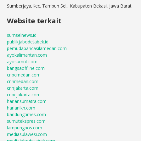
Sumberjaya,Kec. Tambun Sel., Kabupaten Bekasi, Jawa Barat
Website terkait
sumselnews.id
publikjabodetabek.id
pemudapancasilamedan.com
ayokalimantan.com
ayosumut.com
bangsaoffline.com
cnbcmedan.com
cnnmedan.com
cnnjakarta.com
cnbcjakarta.com
hariansumatra.com
harianikn.com
bandungtimes.com
sumutekspres.com
lampungpos.com
mediasulawesi.com
mediajabodetabek.com