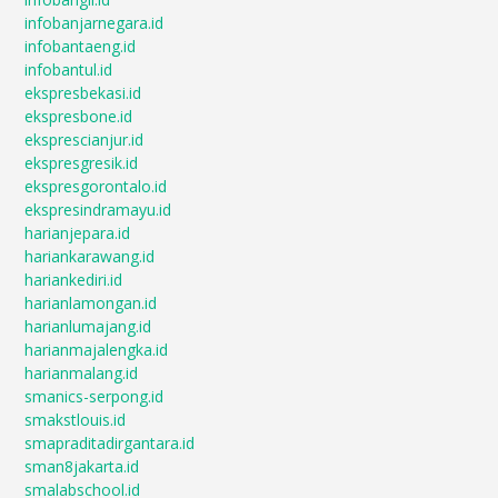
infobanjarnegara.id
infobantaeng.id
infobantul.id
ekspresbekasi.id
ekspresbone.id
eksprescianjur.id
ekspresgresik.id
ekspresgorontalo.id
ekspresindramayu.id
harianjepara.id
hariankarawang.id
hariankediri.id
harianlamongan.id
harianlumajang.id
harianmajalengka.id
harianmalang.id
smanics-serpong.id
smakstlouis.id
smapraditadirgantara.id
sman8jakarta.id
smalabschool.id