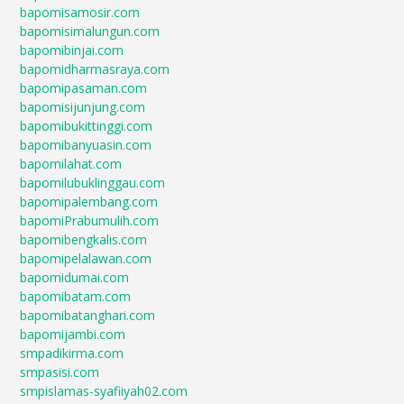
bapomisamosir.com
bapomisimalungun.com
bapomibinjai.com
bapomidharmasraya.com
bapomipasaman.com
bapomisijunjung.com
bapomibukittinggi.com
bapomibanyuasin.com
bapomilahat.com
bapomilubuklinggau.com
bapomipalembang.com
bapomiPrabumulih.com
bapomibengkalis.com
bapomipelalawan.com
bapomidumai.com
bapomibatam.com
bapomibatanghari.com
bapomijambi.com
smpadikirma.com
smpasisi.com
smpislamas-syafiiyah02.com