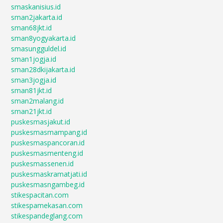
smaskanisius.id
sman2jakarta.id
sman68jkt.id
sman8yogyakarta.id
smasungguldel.id
sman1jogja.id
sman28dkijakarta.id
sman3jogja.id
sman81jkt.id
sman2malang.id
sman21jkt.id
puskesmasjakut.id
puskesmasmampang.id
puskesmaspancoran.id
puskesmasmenteng.id
puskesmassenen.id
puskesmaskramatjati.id
puskesmasngambeg.id
stikespacitan.com
stikespamekasan.com
stikespandeglang.com