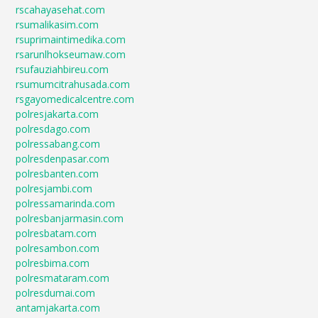
rscahayasehat.com
rsumalikasim.com
rsuprimaintimedika.com
rsarunlhokseumaw.com
rsufauziahbireu.com
rsumumcitrahusada.com
rsgayomedicalcentre.com
polresjakarta.com
polresdago.com
polressabang.com
polresdenpasar.com
polresbanten.com
polresjambi.com
polressamarinda.com
polresbanjarmasin.com
polresbatam.com
polresambon.com
polresbima.com
polresmataram.com
polresdumai.com
antamjakarta.com