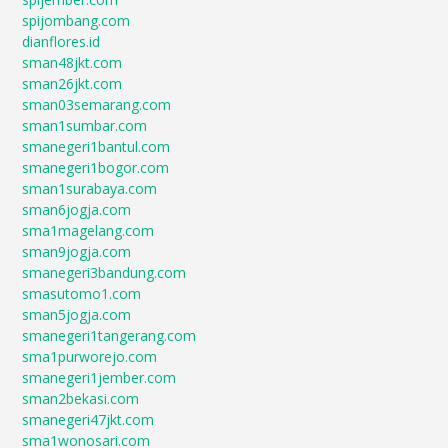
spijombang.com
dianflores.id
sman48jkt.com
sman26jkt.com
sman03semarang.com
sman1sumbar.com
smanegeri1bantul.com
smanegeri1bogor.com
sman1surabaya.com
sman6jogja.com
sma1magelang.com
sman9jogja.com
smanegeri3bandung.com
smasutomo1.com
sman5jogja.com
smanegeri1tangerang.com
sma1purworejo.com
smanegeri1jember.com
sman2bekasi.com
smanegeri47jkt.com
sma1wonosari.com