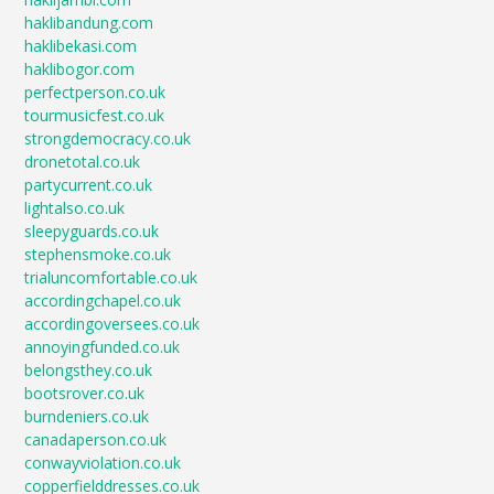
haklibandung.com
haklibekasi.com
haklibogor.com
perfectperson.co.uk
tourmusicfest.co.uk
strongdemocracy.co.uk
dronetotal.co.uk
partycurrent.co.uk
lightalso.co.uk
sleepyguards.co.uk
stephensmoke.co.uk
trialuncomfortable.co.uk
accordingchapel.co.uk
accordingoversees.co.uk
annoyingfunded.co.uk
belongsthey.co.uk
bootsrover.co.uk
burndeniers.co.uk
canadaperson.co.uk
conwayviolation.co.uk
copperfielddresses.co.uk