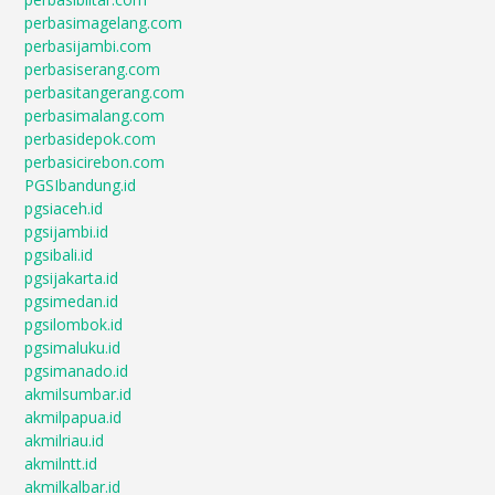
perbasimagelang.com
perbasijambi.com
perbasiserang.com
perbasitangerang.com
perbasimalang.com
perbasidepok.com
perbasicirebon.com
PGSIbandung.id
pgsiaceh.id
pgsijambi.id
pgsibali.id
pgsijakarta.id
pgsimedan.id
pgsilombok.id
pgsimaluku.id
pgsimanado.id
akmilsumbar.id
akmilpapua.id
akmilriau.id
akmilntt.id
akmilkalbar.id