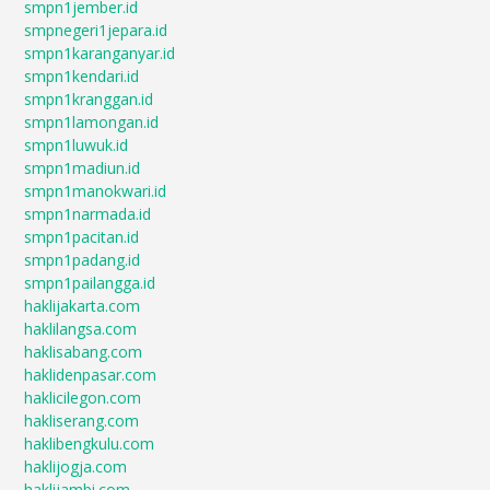
smpn1jember.id
smpnegeri1jepara.id
smpn1karanganyar.id
smpn1kendari.id
smpn1kranggan.id
smpn1lamongan.id
smpn1luwuk.id
smpn1madiun.id
smpn1manokwari.id
smpn1narmada.id
smpn1pacitan.id
smpn1padang.id
smpn1pailangga.id
haklijakarta.com
haklilangsa.com
haklisabang.com
haklidenpasar.com
haklicilegon.com
hakliserang.com
haklibengkulu.com
haklijogja.com
haklijambi.com