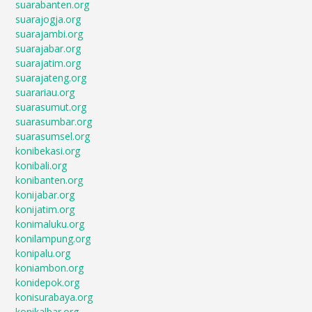
suarabanten.org
suarajogja.org
suarajambi.org
suarajabar.org
suarajatim.org
suarajateng.org
suarariau.org
suarasumut.org
suarasumbar.org
suarasumsel.org
konibekasi.org
konibali.org
konibanten.org
konijabar.org
konijatim.org
konimaluku.org
konilampung.org
konipalu.org
koniambon.org
konidepok.org
konisurabaya.org
konikalbar.org