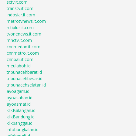
sctv.it.com
transtv.it.com
indosiar.it.com
metrotvnews.it.com
rctiplus.it.com
tvonenews.it.com
mnctv.it.com
cnnmedan.it.com
cnnmetro.it.com
cnnbali.it.com
meulaboh.id
tribunacehbarat.id
tribunacehbesar.id
tribunacehselatan.id
ayoagam.id
ayoasahan.id
ayoasmat.id
klikBalangan.id
klikBandung.id
klikbanggai.id
infobangkalan.id
infobangli.id