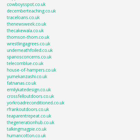
cowboysspot.co.uk
decemberteaching.co.uk
traceloans.co.uk
thenewsweek.co.uk
thecakewala.co.uk
thomson-thorn.co.uk
wrestlingagrees.co.uk
underneathfoiled.co.uk
spanosconcerns.co.uk
telecomblue.co.uk
house-of-hampers.co.uk
yumekanzashi.co.uk
fatnanas.co.uk
emilykatedesign.co.uk
crossfelloutdoors.co.uk
yorkroadreconditioned.co.uk
rfrankoutdoors.co.uk
teaparentrepeat.co.uk
thegenerationhub.co.uk
talkingmagpie.co.uk
humancotton.co.uk