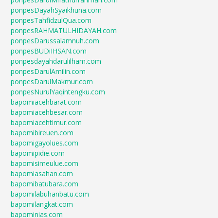
ponpesDayahSyaikhuna.com
ponpesTahfidzulQua.com
ponpesRAHMATULHIDAYAH.com
ponpesDarussalamnuh.com
ponpesBUDiIHSAN.com
ponpesdayahdarulilham.com
ponpesDarulAmilin.com
ponpesDarulMakmur.com
ponpesNurulYaqintengku.com
bapomiacehbarat.com
bapomiacehbesar.com
bapomiacehtimur.com
bapomibireuen.com
bapomigayolues.com
bapomipidie.com
bapomisimeulue.com
bapomiasahan.com
bapomibatubara.com
bapomilabuhanbatu.com
bapomilangkat.com
bapominias.com