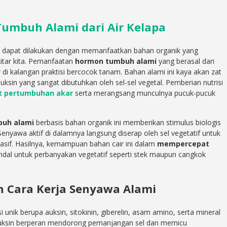
mbuh Alami dari Air Kelapa
dapat dilakukan dengan memanfaatkan bahan organik yang
itar kita. Pemanfaatan
hormon tumbuh alami
yang berasal dari
 di kalangan praktisi bercocok tanam. Bahan alami ini kaya akan zat
uksin yang sangat dibutuhkan oleh sel-sel vegetal. Pemberian nutrisi
 pertumbuhan akar
serta merangsang munculnya pucuk-pucuk
uh alami
berbasis bahan organik ini memberikan stimulus biologis
enyawa aktif di dalamnya langsung diserap oleh sel vegetatif untuk
sif. Hasilnya, kemampuan bahan cair ini dalam
mempercepat
ndal untuk perbanyakan vegetatif seperti stek maupun cangkok
n Cara Kerja Senyawa Alami
unik berupa auksin, sitokinin, giberelin, asam amino, serta mineral
. Auksin berperan mendorong pemanjangan sel dan memicu