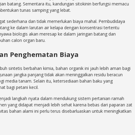
an batang. Sementara itu, kandungan sitokinin berfungsi memacu
entukan tunas samping yang lebat.
gat sederhana dan tidak memerlukan biaya mahal. Pembudidaya
ng ke dalam larutan air kelapa dengan konsentrasi tertentu
yawa biologis akan meresap ke dalam jaringan batang dan
uhan calon organ baru.
dan Penghematan Biaya
h sintetis berbahan kimia, bahan organik ini jauh lebih aman bagi
unaan jangka panjang tidak akan meninggalkan residu beracun
gi media tanam. Selain itu, ketersediaan bahan baku yang
t bagi petani kecil.
menjadi langkah nyata dalam mendukung sistem pertanian ramah
anen yang didapat menjadi lebih sehat karena bebas dari paparan zat
vitas bahan alami ini perlu terus disebarluaskan untuk meningkatkan