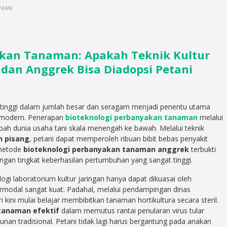
NIAN
akan Tanaman: Apakah Teknik Kultur
 dan Anggrek Bisa Diadopsi Petani
s tinggi dalam jumlah besar dan seragam menjadi penentu utama
l modern. Penerapan
bioteknologi perbanyakan tanaman
melalui
mbah dunia usaha tani skala menengah ke bawah. Melalui teknik
n pisang
, petani dapat memperoleh ribuan bibit bebas penyakit
, metode
bioteknologi perbanyakan tanaman anggrek
terbukti
gan tingkat keberhasilan pertumbuhan yang sangat tinggi.
gi laboratorium kultur jaringan hanya dapat dikuasai oleh
rmodal sangat kuat. Padahal, melalui pendampingan dinas
 kini mulai belajar membibitkan tanaman hortikultura secara steril.
tanaman efektif
dalam memutus rantai penularan virus tular
unan tradisional. Petani tidak lagi harus bergantung pada anakan