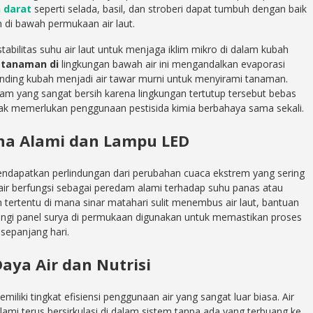
 darat
seperti selada, basil, dan stroberi dapat tumbuh dengan baik
 di bawah permukaan air laut.
abilitas suhu air laut untuk menjaga iklim mikro di dalam kubah
tanaman di
lingkungan bawah air ini mengandalkan evaporasi
nding kubah menjadi air tawar murni untuk menyirami tanaman.
am yang sangat bersih karena lingkungan tertutup tersebut bebas
ak memerlukan penggunaan pestisida kimia berbahaya sama sekali.
a Alami dan Lampu LED
ndapatkan perlindungan dari perubahan cuaca ekstrem yang sering
air berfungsi sebagai peredam alami terhadap suhu panas atau
 tertentu di mana sinar matahari sulit menembus air laut, bantuan
ngi panel surya di permukaan digunakan untuk memastikan proses
sepanjang hari.
ya Air dan Nutrisi
iliki tingkat efisiensi penggunaan air yang sangat luar biasa. Air
lami terus bersirkulasi di dalam sistem tanpa ada yang terbuang ke