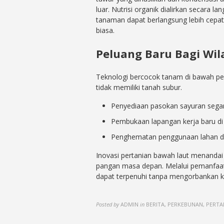
luar. Nutrisi organik dialirkan secara
tanaman dapat berlangsung lebih cepat
biasa.
Peluang Baru Bagi Wil
Teknologi bercocok tanam di bawah per
tidak memiliki tanah subur.
Penyediaan pasokan sayuran segar 
Pembukaan lapangan kerja baru di b
Penghematan penggunaan lahan dar
Inovasi pertanian bawah laut menanda
pangan masa depan. Melalui pemanfaat
dapat terpenuhi tanpa mengorbankan k
Posted by
ADMIN
in
BERITA, PERKEBUNAN, PERTA