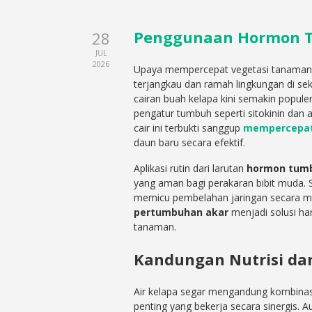
Penggunaan Hormon Tu
28
JUL
2026
Upaya mempercepat vegetasi tanaman 
terjangkau dan ramah lingkungan di sek
cairan buah kelapa kini semakin populer
pengatur tumbuh seperti sitokinin dan a
cair ini terbukti sanggup
mempercepat
daun baru secara efektif.
Aplikasi rutin dari larutan
hormon tumb
yang aman bagi perakaran bibit muda. S
memicu pembelahan jaringan secara ma
pertumbuhan akar
menjadi solusi ha
tanaman.
Kandungan Nutrisi da
Air kelapa segar mengandung kombinasi 
penting yang bekerja secara sinergis