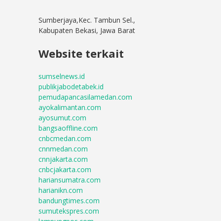
Sumberjaya,Kec. Tambun Sel.,
Kabupaten Bekasi, Jawa Barat
Website terkait
sumselnews.id
publikjabodetabek.id
pemudapancasilamedan.com
ayokalimantan.com
ayosumut.com
bangsaoffline.com
cnbcmedan.com
cnnmedan.com
cnnjakarta.com
cnbcjakarta.com
hariansumatra.com
harianikn.com
bandungtimes.com
sumutekspres.com