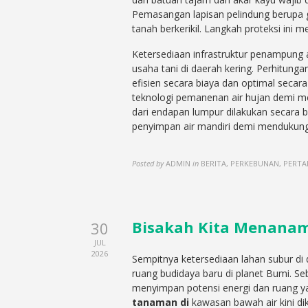
Pemasangan lapisan pelindung berupa g
tanah berkerikil. Langkah proteksi ini
Ketersediaan infrastruktur penampung 
usaha tani di daerah kering. Perhitun
efisien secara biaya dan optimal seca
teknologi pemanenan air hujan demi m
dari endapan lumpur dilakukan secara b
penyimpan air mandiri demi mendukung 
Posted by
ADMIN
in
BERITA, PERKEBUNAN, PERTA
Bisakah Kita Menanam
30
JUL
2026
Sempitnya ketersediaan lahan subur d
ruang budidaya baru di planet Bumi. S
menyimpan potensi energi dan ruang 
tanaman di
kawasan bawah air kini di