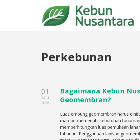
Perkebunan
Bagaimana Kebun Nus
01
Geomembran?
AGU
2026
Luas embung geomembran harus dihitu
mampu memenuhi kebutuhan tanaman 
memperhitungkan luas pemukaan lahan b
tahunan. Penggunaan lapisan geomembr