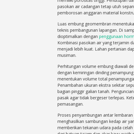
memiliki porositas tinggi. Penutupan 
pasokan air cadangan tetap utuh sepa
pemborosan anggaran material konstru
Luas embung geomembran menentukan ju
teknis pembangunan lapangan. Di samp
dioptimalkan dengan
penggunaan hormo
Kombinasi pasokan air yang terjamin d
menjadi lebih kuat. Lahan pertanian dap
musiman.
Perhitungan volume embung diawali de
dengan kemiringan dinding penampun
menentukan volume total penampungan s
Penambahan ukuran ekstra sekitar sepu
bagian pinggir galian tanah. Penguncia
pasak agar tidak bergeser terlepas. Ke
pemasangan.
Proses penyambungan antar lembaran
menghasilkan sambungan kedap air yan
memberikan tekanan udara pada celah l
dari batuan tajam dan akar kayu wajib 