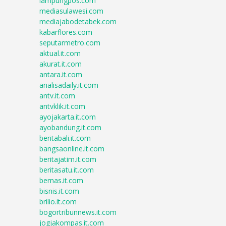
lampungpos.com
mediasulawesi.com
mediajabodetabek.com
kabarflores.com
seputarmetro.com
aktual.it.com
akurat.it.com
antara.it.com
analisadaily.it.com
antv.it.com
antvklik.it.com
ayojakarta.it.com
ayobandung.it.com
beritabali.it.com
bangsaonline.it.com
beritajatim.it.com
beritasatu.it.com
bernas.it.com
bisnis.it.com
brilio.it.com
bogortribunnews.it.com
jogjakompas.it.com