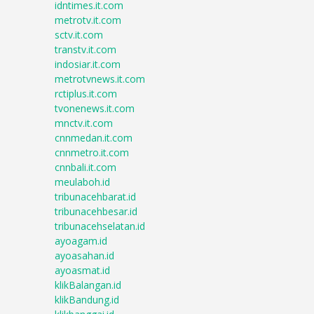
idntimes.it.com
metrotv.it.com
sctv.it.com
transtv.it.com
indosiar.it.com
metrotvnews.it.com
rctiplus.it.com
tvonenews.it.com
mnctv.it.com
cnnmedan.it.com
cnnmetro.it.com
cnnbali.it.com
meulaboh.id
tribunacehbarat.id
tribunacehbesar.id
tribunacehselatan.id
ayoagam.id
ayoasahan.id
ayoasmat.id
klikBalangan.id
klikBandung.id