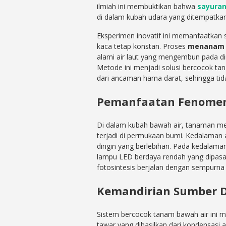
ilmiah ini membuktikan bahwa
sayuran
di dalam kubah udara yang ditempatkan
Eksperimen inovatif ini memanfaatkan st
kaca tetap konstan. Proses
menanam 
alami air laut yang mengembun pada di
Metode ini menjadi solusi bercocok tan
dari ancaman hama darat, sehingga tid
Pemanfaatan Fenomen
Di dalam kubah bawah air, tanaman me
terjadi di permukaan bumi. Kedalaman 
dingin yang berlebihan. Pada kedalaman
lampu LED berdaya rendah yang dipasa
fotosintesis berjalan dengan sempurna 
Kemandirian Sumber Da
Sistem bercocok tanam bawah air ini mem
tawar yang dihasilkan dari kondensasi a