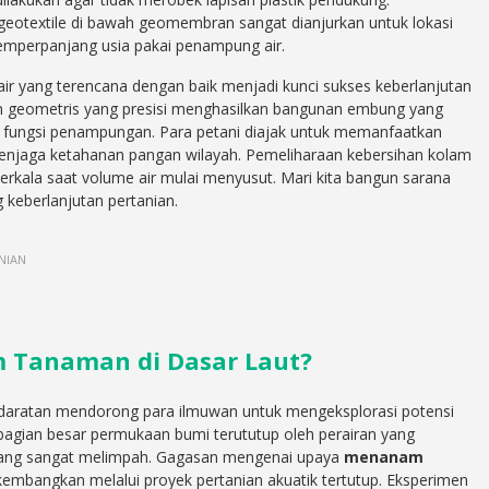
eotextile di bawah geomembran sangat dianjurkan untuk lokasi
 memperpanjang usia pakai penampung air.
air yang terencana dengan baik menjadi kunci sukses keberlanjutan
gan geometris yang presisi menghasilkan bangunan embung yang
ra fungsi penampungan. Para petani diajak untuk memanfaatkan
enjaga ketahanan pangan wilayah. Pemeliharaan kebersihan kolam
erkala saat volume air mulai menyusut. Mari kita bangun sarana
keberlanjutan pertanian.
NIAN
 Tanaman di Dasar Laut?
i daratan mendorong para ilmuwan untuk mengeksplorasi potensi
ebagian besar permukaan bumi terututup oleh perairan yang
yang sangat melimpah. Gagasan mengenai upaya
menanam
kembangkan melalui proyek pertanian akuatik tertutup. Eksperimen