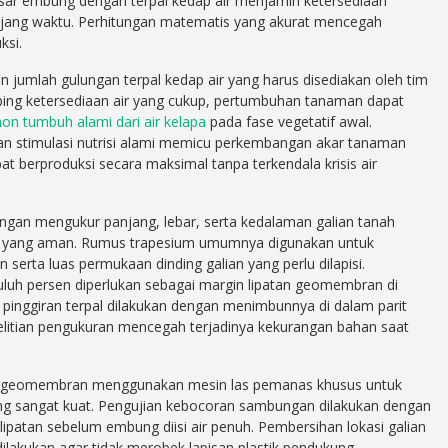
dasar embung dengan terpal kedap air menjamin ketersediaan
njang waktu. Perhitungan matematis yang akurat mencegah
ksi.
mlah gulungan terpal kedap air yang harus disediakan oleh tim
ing ketersediaan air yang cukup, pertumbuhan tanaman dapat
n tumbuh alami dari air kelapa
pada fase vegetatif awal.
an stimulasi nutrisi alami memicu perkembangan akar tanaman
at berproduksi secara maksimal tanpa terkendala krisis air
ngan mengukur panjang, lebar, serta kedalaman galian tanah
g yang aman. Rumus trapesium umumnya digunakan untuk
erta luas permukaan dinding galian yang perlu dilapisi.
luh persen diperlukan sebagai margin lipatan geomembran di
n pinggiran terpal dilakukan dengan menimbunnya di dalam parit
telitian pengukuran mencegah terjadinya kekurangan bahan saat
 geomembran menggunakan mesin las pemanas khusus untuk
g sangat kuat. Pengujian kebocoran sambungan dilakukan dengan
ipatan sebelum embung diisi air penuh. Pembersihan lokasi galian
dilakukan agar tidak merobek lapisan plastik pendukung.