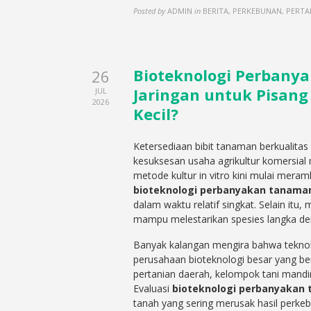
Posted by
ADMIN
in
BERITA, PERKEBUNAN, PERTA
Bioteknologi Perbany
26
Jaringan untuk Pisang
JUL
2026
Kecil?
Ketersediaan bibit tanaman berkualita
kesuksesan usaha agrikultur komersia
metode kultur in vitro kini mulai mera
bioteknologi perbanyakan tanama
dalam waktu relatif singkat. Selain itu
mampu melestarikan spesies langka den
Banyak kalangan mengira bahwa teknolo
perusahaan bioteknologi besar yang be
pertanian daerah, kelompok tani mandiri
Evaluasi
bioteknologi perbanyakan 
tanah yang sering merusak hasil perkeb