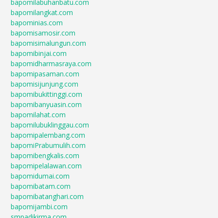
bapomilabuhanbatu.com
bapomilangkat.com
bapominias.com
bapomisamosir.com
bapomisimalungun.com
bapomibinjai.com
bapomidharmasraya.com
bapomipasaman.com
bapomisijunjung.com
bapomibukittinggi.com
bapomibanyuasin.com
bapomilahat.com
bapomilubuklinggau.com
bapomipalembang.com
bapomiPrabumulih.com
bapomibengkalis.com
bapomipelalawan.com
bapomidumai.com
bapomibatam.com
bapomibatanghari.com
bapomijambi.com
smpadikirma.com