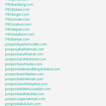
PRSIbandung.com
PRSIbekasi.com
PRSIbogor.com
PRSIcimahi.com
PRSIcirebon.com
PRSIdepok.com
PRSIsukabumi.com
PRSIbanjar.com
ponpesIhyaUlumuddin.com
ponpesJabalRahmah.com
ponpesDarulKhairat.com
ponpesDarulMuhsinin.com
ponpesNurulHudas.com
ponpesMadinatuddiniyahBabul.com
ponpesInsanMadani.com
ponpesBaitilHikmah.com
ponpesDarulHidayahul.com
ponpesMafatihussaadah.com
ponpesRaudhatulAla.com
ponpesLiqaurrahmah.com
ponpesBabulUlum.com