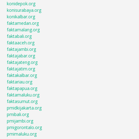
konidepok.org
konisurabaya.org
konikalbar.org
faktamedan.org
faktamalang.org
faktabali.org
faktaaceh.org
faktajambi.org
faktajabar.org
faktajateng.org
faktajatim.org
faktakalbar.org
faktariau.org
faktapapua.org
faktamaluku.org
faktasumut.org
pmidkijakarta.org
pmibali.org
pmijambi.org
pmigorontalo.org
pmimaluku.org