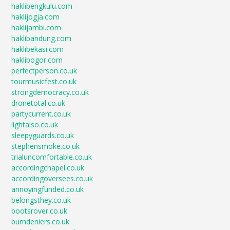
haklibengkulu.com
haklijogja.com
haklijambi.com
haklibandung.com
haklibekasi.com
haklibogor.com
perfectperson.co.uk
tourmusicfest.co.uk
strongdemocracy.co.uk
dronetotal.co.uk
partycurrent.co.uk
lightalso.co.uk
sleepyguards.co.uk
stephensmoke.co.uk
trialuncomfortable.co.uk
accordingchapel.co.uk
accordingoversees.co.uk
annoyingfunded.co.uk
belongsthey.co.uk
bootsrover.co.uk
burndeniers.co.uk