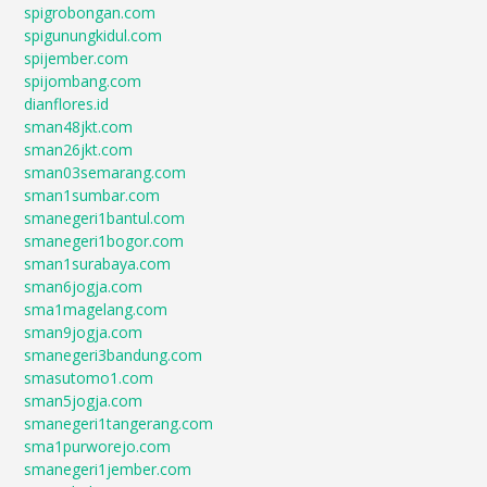
spigrobongan.com
spigunungkidul.com
spijember.com
spijombang.com
dianflores.id
sman48jkt.com
sman26jkt.com
sman03semarang.com
sman1sumbar.com
smanegeri1bantul.com
smanegeri1bogor.com
sman1surabaya.com
sman6jogja.com
sma1magelang.com
sman9jogja.com
smanegeri3bandung.com
smasutomo1.com
sman5jogja.com
smanegeri1tangerang.com
sma1purworejo.com
smanegeri1jember.com