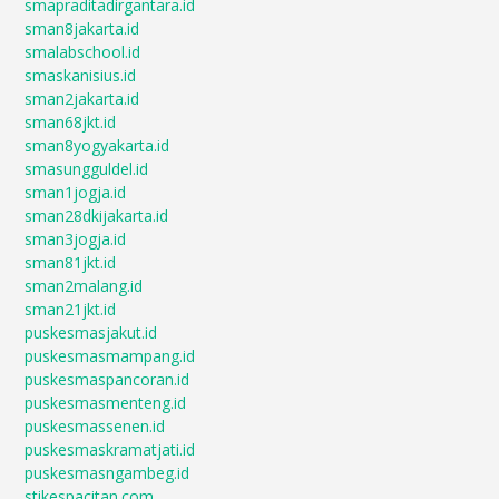
smapraditadirgantara.id
sman8jakarta.id
smalabschool.id
smaskanisius.id
sman2jakarta.id
sman68jkt.id
sman8yogyakarta.id
smasungguldel.id
sman1jogja.id
sman28dkijakarta.id
sman3jogja.id
sman81jkt.id
sman2malang.id
sman21jkt.id
puskesmasjakut.id
puskesmasmampang.id
puskesmaspancoran.id
puskesmasmenteng.id
puskesmassenen.id
puskesmaskramatjati.id
puskesmasngambeg.id
stikespacitan.com