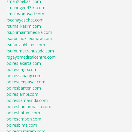
sman2bekasi.com
smanegeri47jkt.com
sma1wonosari.com
rscahayasehat.com
rsumalikasim.com
rsuprimaintimedika.com
rsarunlhokseumaw.com
rsufauziahbireu.com
rsumumcitrahusada.com
rsgayomedicalcentre.com
polresjakarta.com
polresdago.com
polressabang.com
polresdenpasar.com
polresbanten.com
polresjambi.com
polressamarinda.com
polresbanjarmasin.com
polresbatam.com
polresambon.com
polresbima.com
polresmataram.com