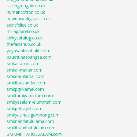
talkingmagpie.co.uk
humancotton.co.uk
newdawndigitals.co.uk
saintfelice.co.uk
mrjapparel.co.uk
kinkycatalog.co.uk
thefaciahub.co.uk
yayasanbinabakti.com
paudtunasbangsa.com
smkal-amin.com
smkal-manar.com
smkdarulamal.com
smkitpasundan.com
smkpgrikamal.com
smktarbiyatululum.com
smkyasalam-elummah.com
smkpelitaynh.com
smkyasinacigombong.com
smknahdatululama.com
smkitraudhatululum.com
SMKMIFTAHULSALAM.com