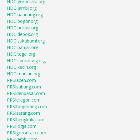
HDCIgorontalo.org
HDCIjambi.org
HDCIbandung.org
HDCIbogor.org
HDCIbekasi.org
HDCIdepok.org
HDCIsukabumi.org
HDCIbanjar.org
HDCItegal.org
HDCIsemarang.org
HDCIkediri.org
HDCImadiun.org
PRSIaceh.com
PRSIsabang.com
PRSIdenpasar.com
PRSIcilegon.com
PRSItangerang.com
PRSIserang.com
PRSIbengkulu.com
PRSIjogja.com
PRSIgorontalo.com
PRSIjambi.com