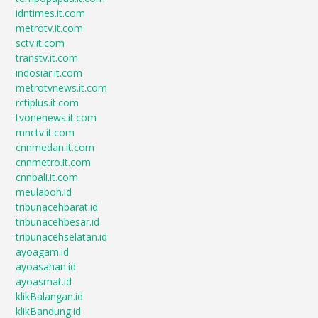
idntimes.it.com
metrotv.it.com
sctv.it.com
transtv.it.com
indosiar.it.com
metrotvnews.it.com
rctiplus.it.com
tvonenews.it.com
mnctv.it.com
cnnmedan.it.com
cnnmetro.it.com
cnnbali.it.com
meulaboh.id
tribunacehbarat.id
tribunacehbesar.id
tribunacehselatan.id
ayoagam.id
ayoasahan.id
ayoasmat.id
klikBalangan.id
klikBandung.id