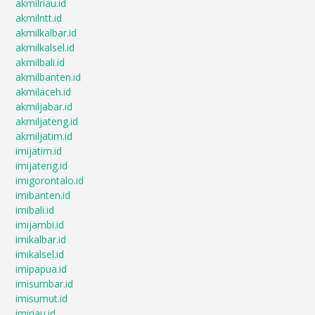
akmilriau.id
akmilntt.id
akmilkalbar.id
akmilkalsel.id
akmilbali.id
akmilbanten.id
akmilaceh.id
akmiljabar.id
akmiljateng.id
akmiljatim.id
imijatim.id
imijateng.id
imigorontalo.id
imibanten.id
imibali.id
imijambi.id
imikalbar.id
imikalsel.id
imipapua.id
imisumbar.id
imisumut.id
imiriau.id