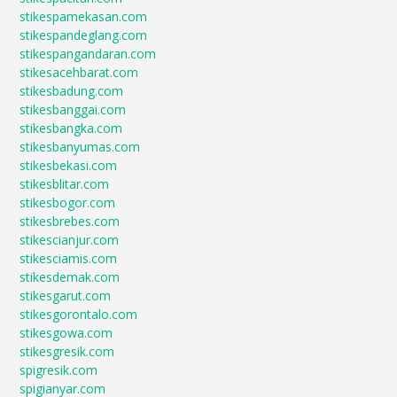
stikespamekasan.com
stikespandeglang.com
stikespangandaran.com
stikesacehbarat.com
stikesbadung.com
stikesbanggai.com
stikesbangka.com
stikesbanyumas.com
stikesbekasi.com
stikesblitar.com
stikesbogor.com
stikesbrebes.com
stikescianjur.com
stikesciamis.com
stikesdemak.com
stikesgarut.com
stikesgorontalo.com
stikesgowa.com
stikesgresik.com
spigresik.com
spigianyar.com