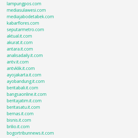
lampungpos.com
mediasulawesi.com
mediajabodetabek.com
kabarflores.com
seputarmetro.com
aktual.it.com
akurat.it.com
antara.it.com
analisadaily.it.com
antv.it.com
antvklik.it.com
ayojakarta.it.com
ayobandung.it.com
beritabali.it.com
bangsaonline.it.com
beritajatim.it.com
beritasatu.it.com
bernas.it.com
bisnis.it.com
brilio.it.com
bogortribunnews.it.com