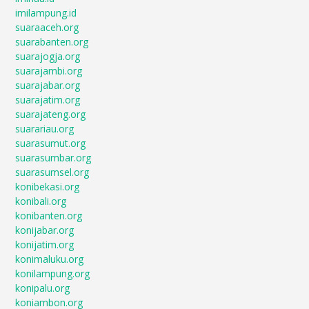
imilampung.id
suaraaceh.org
suarabanten.org
suarajogja.org
suarajambi.org
suarajabar.org
suarajatim.org
suarajateng.org
suarariau.org
suarasumut.org
suarasumbar.org
suarasumsel.org
konibekasi.org
konibali.org
konibanten.org
konijabar.org
konijatim.org
konimaluku.org
konilampung.org
konipalu.org
koniambon.org