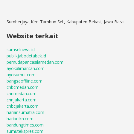
Sumberjaya,Kec. Tambun Sel., Kabupaten Bekasi, Jawa Barat
Website terkait
sumselnews.id
publikjabodetabek.id
pemudapancasilamedan.com
ayokalimantan.com
ayosumut.com
bangsaoffline.com
cnbcmedan.com
cnnmedan.com
cnnjakarta.com
cnbcjakarta.com
hariansumatra.com
harianikn.com
bandungtimes.com
sumutekspres.com