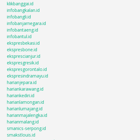
klikbanggai.id
infobangkalan.id
infobangli.id
infobanjarnegara.id
infobantaeng.id
infobantul.id
ekspresbekasi.id
ekspresbone.id
eksprescianjur.id
ekspresgresik.id
ekspresgorontalo.id
ekspresindramayu.id
harianjepara.id
hariankarawang.id
hariankediri.id
harianlamongan.id
harianlumajang.id
harianmajalengka.id
harianmalang.id
smanics-serpong.id
smakstlouis.id