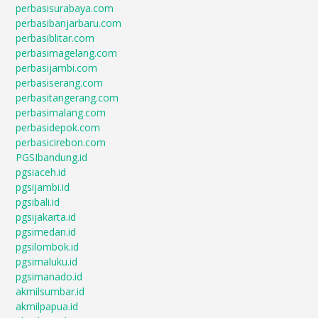
perbasisurabaya.com
perbasibanjarbaru.com
perbasiblitar.com
perbasimagelang.com
perbasijambi.com
perbasiserang.com
perbasitangerang.com
perbasimalang.com
perbasidepok.com
perbasicirebon.com
PGSIbandung.id
pgsiaceh.id
pgsijambi.id
pgsibali.id
pgsijakarta.id
pgsimedan.id
pgsilombok.id
pgsimaluku.id
pgsimanado.id
akmilsumbar.id
akmilpapua.id