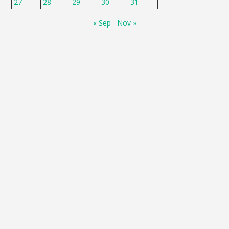
27
28
29
30
31
« Sep
Nov »