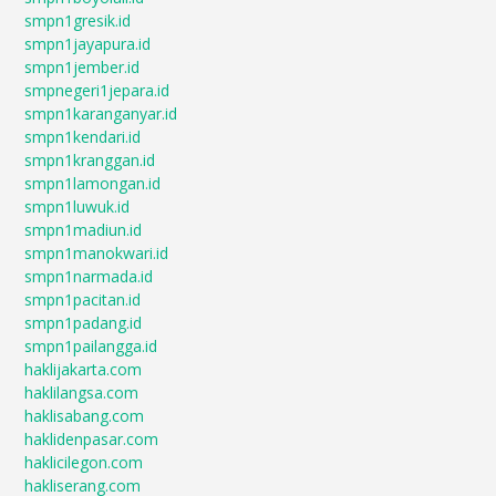
smpn1gresik.id
smpn1jayapura.id
smpn1jember.id
smpnegeri1jepara.id
smpn1karanganyar.id
smpn1kendari.id
smpn1kranggan.id
smpn1lamongan.id
smpn1luwuk.id
smpn1madiun.id
smpn1manokwari.id
smpn1narmada.id
smpn1pacitan.id
smpn1padang.id
smpn1pailangga.id
haklijakarta.com
haklilangsa.com
haklisabang.com
haklidenpasar.com
haklicilegon.com
hakliserang.com