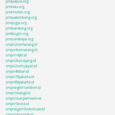
pmipapua.org
pmiriau.org
pmimedan.org
pmipalembang.org
pmijogja.org
pmibandung.org
pmibogor.org
pmisurabaya.org
smpn2semarang.id
smpn4semarang.id
smpn14jkt.id
smpn2lumajang.id
smpn2sutojayan.id
smpn4blitar.id
smpn78jakarta.id
smpn88jakarta.id
smpnegeri1ambon.id
smpn1bangil.id
smpn1banjarmasin.id
smpn1biora.id
smpnegeri1bobotsari.id
smpn1boyolali.id