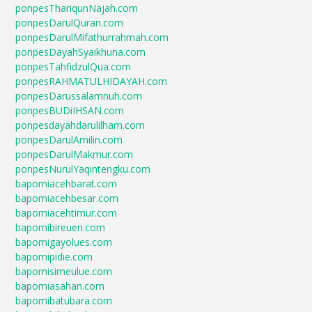
ponpesThariqunNajah.com
ponpesDarulQuran.com
ponpesDarulMifathurrahmah.com
ponpesDayahSyaikhuna.com
ponpesTahfidzulQua.com
ponpesRAHMATULHIDAYAH.com
ponpesDarussalamnuh.com
ponpesBUDiIHSAN.com
ponpesdayahdarulilham.com
ponpesDarulAmilin.com
ponpesDarulMakmur.com
ponpesNurulYaqintengku.com
bapomiacehbarat.com
bapomiacehbesar.com
bapomiacehtimur.com
bapomibireuen.com
bapomigayolues.com
bapomipidie.com
bapomisimeulue.com
bapomiasahan.com
bapomibatubara.com