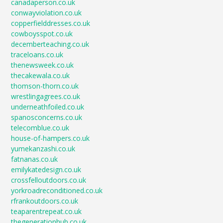
canadaperson.co.uk
conwayviolation.co.uk
copperfielddresses.co.uk
cowboysspot.co.uk
decemberteaching.co.uk
traceloans.co.uk
thenewsweek.co.uk
thecakewala.co.uk
thomson-thorn.co.uk
wrestlingagrees.co.uk
underneathfoiled.co.uk
spanosconcerns.co.uk
telecomblue.co.uk
house-of-hampers.co.uk
yumekanzashi.co.uk
fatnanas.co.uk
emilykatedesign.co.uk
crossfelloutdoors.co.uk
yorkroadreconditioned.co.uk
rfrankoutdoors.co.uk
teaparentrepeat.co.uk
thegenerationhub.co.uk