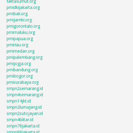
faktasumut.org
pmidkijakarta.org
pmibali.org
pmijambi.org
pmigorontalo.org
pmimaluku.org
pmipapua.org
pmiriau.org
pmimedan.org
pmipalembang.org
pmijogja.org
pmibandung.org
pmibogor.org
pmisurabaya.org
smpn2semarang.id
smpn4semarang.id
smpn14jkt.id
smpn2lumajang.id
smpn2sutojayan.id
smpn4blitar.id
smpn78jakarta.id
smpn88jakarta.id