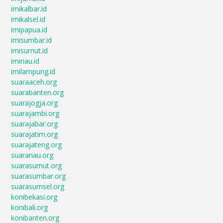
imikalbar.id
imikalsel.id
imipapua.id
imisumbar.id
imisumut.id
imiriau.id
imilampung.id
suaraaceh.org
suarabanten.org
suarajogja.org
suarajambi.org
suarajabar.org
suarajatim.org
suarajateng.org
suarariau.org
suarasumut.org
suarasumbar.org
suarasumsel.org
konibekasi.org
konibali.org
konibanten.org