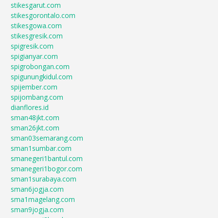
stikesgarut.com
stikesgorontalo.com
stikesgowa.com
stikesgresik.com
spigresik.com
spigianyar.com
spigrobongan.com
spigunungkidul.com
spijember.com
spijombang.com
dianflores.id
sman48jkt.com
sman26jkt.com
sman03semarang.com
sman1sumbar.com
smanegeri1bantul.com
smanegeri1bogor.com
sman1surabaya.com
sman6jogja.com
sma1magelang.com
sman9jogja.com