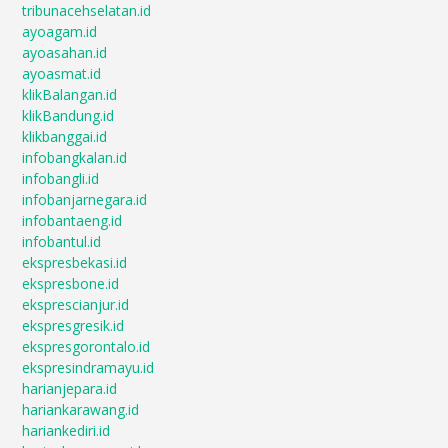
tribunacehselatan.id
ayoagam.id
ayoasahan.id
ayoasmat.id
klikBalangan.id
klikBandung.id
klikbanggai.id
infobangkalan.id
infobangli.id
infobanjarnegara.id
infobantaeng.id
infobantul.id
ekspresbekasi.id
ekspresbone.id
eksprescianjur.id
ekspresgresik.id
ekspresgorontalo.id
ekspresindramayu.id
harianjepara.id
hariankarawang.id
hariankediri.id