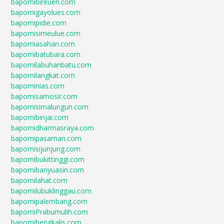
bapomibireuen.com
bapomigayolues.com
bapomipidie.com
bapomisimeulue.com
bapomiasahan.com
bapomibatubara.com
bapomilabuhanbatu.com
bapomilangkat.com
bapominias.com
bapomisamosir.com
bapomisimalungun.com
bapomibinjai.com
bapomidharmasraya.com
bapomipasaman.com
bapomisijunjung.com
bapomibukittinggi.com
bapomibanyuasin.com
bapomilahat.com
bapomilubuklinggau.com
bapomipalembang.com
bapomiPrabumulih.com
bapomibengkalis.com