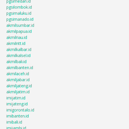
pgsimedan.id
pgsilombok.id
pgsimaluku.id
pgsimanado.id
akmilsumbar.id
akmilpapua.id
akmilriau.id
akmilntt.id
akmilkalbar.id
akmilkalsel.id
akmilbali.id
akmilbanten.id
akmilaceh.id
akmiljabar.id
akmiljateng.id
akmiljatim.id
imijatim.id
imijateng.id
imigorontalo.id
imibanten.id
imibali.id
imijambi.id