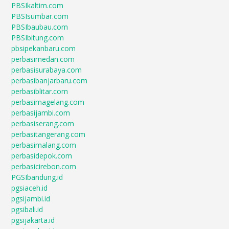
PBSIkaltim.com
PBSIsumbar.com
PBSIbaubau.com
PBSIbitung.com
pbsipekanbaru.com
perbasimedan.com
perbasisurabaya.com
perbasibanjarbaru.com
perbasiblitar.com
perbasimagelang.com
perbasijambi.com
perbasiserang.com
perbasitangerang.com
perbasimalang.com
perbasidepok.com
perbasicirebon.com
PGSIbandung.id
pgsiaceh.id
pgsijambi.id
pgsibali.id
pgsijakarta.id