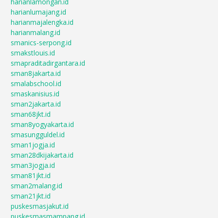
harianlamongan.id
harianlumajang.id
harianmajalengka.id
harianmalang.id
smanics-serpong.id
smakstlouis.id
smapraditadirgantara.id
sman8jakarta.id
smalabschool.id
smaskanisius.id
sman2jakarta.id
sman68jkt.id
sman8yogyakarta.id
smasungguldel.id
sman1jogja.id
sman28dkijakarta.id
sman3jogja.id
sman81jkt.id
sman2malang.id
sman21jkt.id
puskesmasjakut.id
puskesmasmampang.id