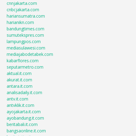
cnnjakarta.com
cnbcjakarta.com
hariansumatra.com
harianikn.com
bandungtimes.com
sumutekspres.com
lampungpos.com
mediasulawesi.com
mediajabodetabek.com
kabarflores.com
seputarmetro.com
aktual.it.com
akurat.it.com
antara.it.com
analisadaily.it.com
antv.it.com
antvklik.it.com
ayojakarta.it.com
ayobandung.it.com
beritabali.it.com
bangsaonline.it.com