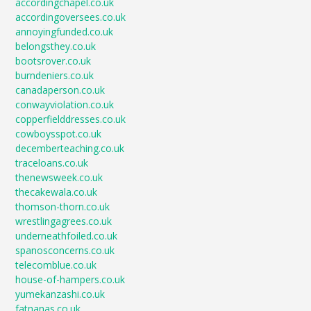
accordingchapel.co.uk
accordingoversees.co.uk
annoyingfunded.co.uk
belongsthey.co.uk
bootsrover.co.uk
burndeniers.co.uk
canadaperson.co.uk
conwayviolation.co.uk
copperfielddresses.co.uk
cowboysspot.co.uk
decemberteaching.co.uk
traceloans.co.uk
thenewsweek.co.uk
thecakewala.co.uk
thomson-thorn.co.uk
wrestlingagrees.co.uk
underneathfoiled.co.uk
spanosconcerns.co.uk
telecomblue.co.uk
house-of-hampers.co.uk
yumekanzashi.co.uk
fatnanas.co.uk