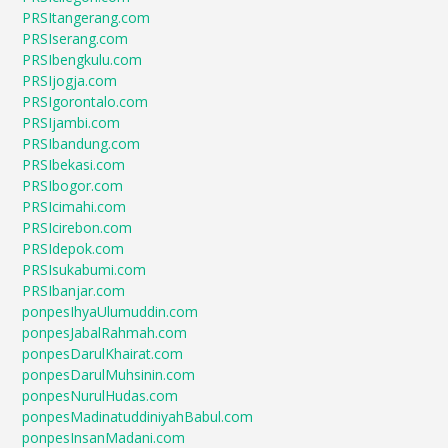
PRSItangerang.com
PRSIserang.com
PRSIbengkulu.com
PRSIjogja.com
PRSIgorontalo.com
PRSIjambi.com
PRSIbandung.com
PRSIbekasi.com
PRSIbogor.com
PRSIcimahi.com
PRSIcirebon.com
PRSIdepok.com
PRSIsukabumi.com
PRSIbanjar.com
ponpesIhyaUlumuddin.com
ponpesJabalRahmah.com
ponpesDarulKhairat.com
ponpesDarulMuhsinin.com
ponpesNurulHudas.com
ponpesMadinatuddiniyahBabul.com
ponpesInsanMadani.com