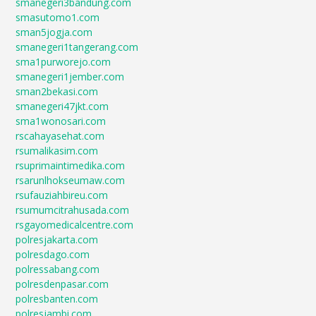
smanegeri3bandung.com
smasutomo1.com
sman5jogja.com
smanegeri1tangerang.com
sma1purworejo.com
smanegeri1jember.com
sman2bekasi.com
smanegeri47jkt.com
sma1wonosari.com
rscahayasehat.com
rsumalikasim.com
rsuprimaintimedika.com
rsarunlhokseumaw.com
rsufauziahbireu.com
rsumumcitrahusada.com
rsgayomedicalcentre.com
polresjakarta.com
polresdago.com
polressabang.com
polresdenpasar.com
polresbanten.com
polresjambi.com