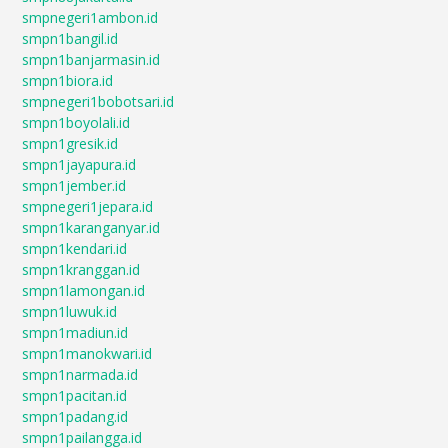
smpnegeri1ambon.id
smpn1bangil.id
smpn1banjarmasin.id
smpn1biora.id
smpnegeri1bobotsari.id
smpn1boyolali.id
smpn1gresik.id
smpn1jayapura.id
smpn1jember.id
smpnegeri1jepara.id
smpn1karanganyar.id
smpn1kendari.id
smpn1kranggan.id
smpn1lamongan.id
smpn1luwuk.id
smpn1madiun.id
smpn1manokwari.id
smpn1narmada.id
smpn1pacitan.id
smpn1padang.id
smpn1pailangga.id