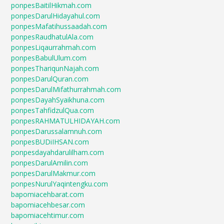
ponpesBaitilHikmah.com
ponpesDarulHidayahul.com
ponpesMafatihussaadah.com
ponpesRaudhatulAla.com
ponpesLiqaurrahmah.com
ponpesBabulUlum.com
ponpesThariqunNajah.com
ponpesDarulQuran.com
ponpesDarulMifathurrahmah.com
ponpesDayahSyaikhuna.com
ponpesTahfidzulQua.com
ponpesRAHMATULHIDAYAH.com
ponpesDarussalamnuh.com
ponpesBUDiIHSAN.com
ponpesdayahdarulilham.com
ponpesDarulAmilin.com
ponpesDarulMakmur.com
ponpesNurulYaqintengku.com
bapomiacehbarat.com
bapomiacehbesar.com
bapomiacehtimur.com