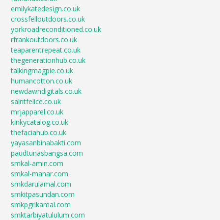
emilykatedesign.co.uk
crossfelloutdoors.co.uk
yorkroadreconditioned.co.uk
rfrankoutdoors.co.uk
teaparentrepeat.co.uk
thegenerationhub.co.uk
talkingmagpie.co.uk
humancotton.co.uk
newdawndigitals.co.uk
saintfelice.co.uk
mrjapparel.co.uk
kinkycatalog.co.uk
thefaciahub.co.uk
yayasanbinabakti.com
paudtunasbangsa.com
smkal-amin.com
smkal-manar.com
smkdarulamal.com
smkitpasundan.com
smkpgrikamal.com
smktarbiyatululum.com