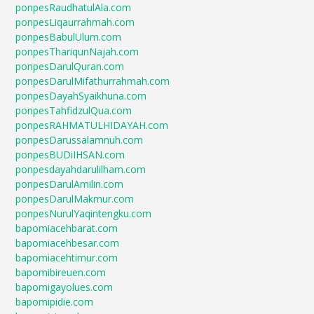
ponpesRaudhatulAla.com
ponpesLiqaurrahmah.com
ponpesBabulUlum.com
ponpesThariqunNajah.com
ponpesDarulQuran.com
ponpesDarulMifathurrahmah.com
ponpesDayahSyaikhuna.com
ponpesTahfidzulQua.com
ponpesRAHMATULHIDAYAH.com
ponpesDarussalamnuh.com
ponpesBUDiIHSAN.com
ponpesdayahdarulilham.com
ponpesDarulAmilin.com
ponpesDarulMakmur.com
ponpesNurulYaqintengku.com
bapomiacehbarat.com
bapomiacehbesar.com
bapomiacehtimur.com
bapomibireuen.com
bapomigayolues.com
bapomipidie.com