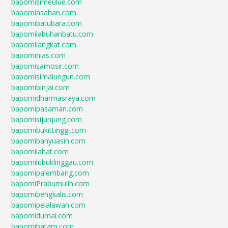
bapomisimeulue.com
bapomiasahan.com
bapomibatubara.com
bapomilabuhanbatu.com
bapomilangkat.com
bapominias.com
bapomisamosir.com
bapomisimalungun.com
bapomibinjai.com
bapomidharmasraya.com
bapomipasaman.com
bapomisijunjung.com
bapomibukittinggi.com
bapomibanyuasin.com
bapomilahat.com
bapomilubuklinggau.com
bapomipalembang.com
bapomiPrabumulih.com
bapomibengkalis.com
bapomipelalawan.com
bapomidumai.com
bapomibatam.com