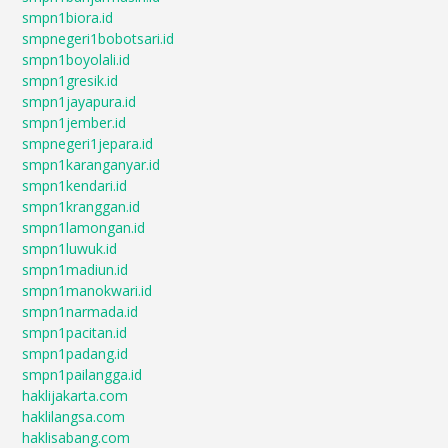
smpn1biora.id
smpnegeri1bobotsari.id
smpn1boyolali.id
smpn1gresik.id
smpn1jayapura.id
smpn1jember.id
smpnegeri1jepara.id
smpn1karanganyar.id
smpn1kendari.id
smpn1kranggan.id
smpn1lamongan.id
smpn1luwuk.id
smpn1madiun.id
smpn1manokwari.id
smpn1narmada.id
smpn1pacitan.id
smpn1padang.id
smpn1pailangga.id
haklijakarta.com
haklilangsa.com
haklisabang.com