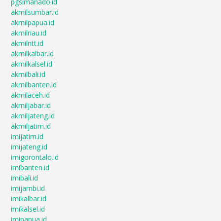
pgsimanado.id
akmilsumbar.id
akmilpapua.id
akmilriau.id
akmilntt.id
akmilkalbar.id
akmilkalsel.id
akmilbali.id
akmilbanten.id
akmilaceh.id
akmiljabar.id
akmiljateng.id
akmiljatim.id
imijatim.id
imijateng.id
imigorontalo.id
imibanten.id
imibali.id
imijambi.id
imikalbar.id
imikalsel.id
imipapua.id