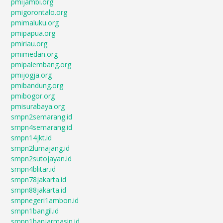
pmijambi.org
pmigorontalo.org
pmimaluku.org
pmipapua.org
pmiriau.org
pmimedan.org
pmipalembang.org
pmijogja.org
pmibandung.org
pmibogor.org
pmisurabaya.org
smpn2semarang.id
smpn4semarang.id
smpn14jkt.id
smpn2lumajang.id
smpn2sutojayan.id
smpn4blitar.id
smpn78jakarta.id
smpn88jakarta.id
smpnegeri1ambon.id
smpn1bangil.id
smpn1banjarmasin.id