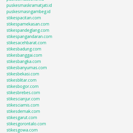
puskesmaskramatjati.id
puskesmasngambeg.id
stikespacitan.com
stikespamekasan.com
stikespandeglang.com
stikespangandaran.com
stikesacehbarat.com
stikesbadung.com
stikesbanggai.com
stikesbangka.com
stikesbanyumas.com
stikesbekasi.com
stikesblitar.com
stikesbogor.com
stikesbrebes.com
stikescianjur.com
stikesciamis.com
stikesdemak.com
stikesgarut.com
stikesgorontalo.com
stikesgowa.com