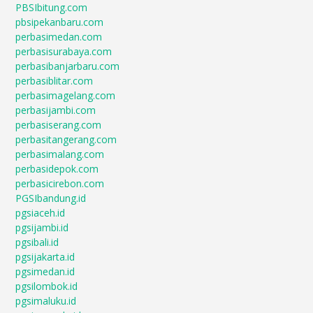
PBSIbitung.com
pbsipekanbaru.com
perbasimedan.com
perbasisurabaya.com
perbasibanjarbaru.com
perbasiblitar.com
perbasimagelang.com
perbasijambi.com
perbasiserang.com
perbasitangerang.com
perbasimalang.com
perbasidepok.com
perbasicirebon.com
PGSIbandung.id
pgsiaceh.id
pgsijambi.id
pgsibali.id
pgsijakarta.id
pgsimedan.id
pgsilombok.id
pgsimaluku.id