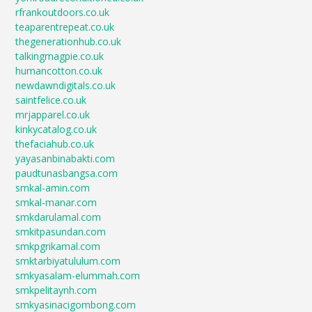
rfrankoutdoors.co.uk
teaparentrepeat.co.uk
thegenerationhub.co.uk
talkingmagpie.co.uk
humancotton.co.uk
newdawndigitals.co.uk
saintfelice.co.uk
mrjapparel.co.uk
kinkycatalog.co.uk
thefaciahub.co.uk
yayasanbinabakti.com
paudtunasbangsa.com
smkal-amin.com
smkal-manar.com
smkdarulamal.com
smkitpasundan.com
smkpgrikamal.com
smktarbiyatululum.com
smkyasalam-elummah.com
smkpelitaynh.com
smkyasinacigombong.com