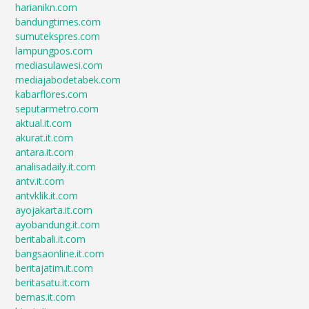
harianikn.com
bandungtimes.com
sumutekspres.com
lampungpos.com
mediasulawesi.com
mediajabodetabek.com
kabarflores.com
seputarmetro.com
aktual.it.com
akurat.it.com
antara.it.com
analisadaily.it.com
antv.it.com
antvklik.it.com
ayojakarta.it.com
ayobandung.it.com
beritabali.it.com
bangsaonline.it.com
beritajatim.it.com
beritasatu.it.com
bernas.it.com