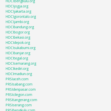
HDCIBengkulu.org
HDCIjogja.org
HDCIjakarta.org
HDCIgorontalo.org
HDCIjambi.org
HDCIbandung.org
HDCIbogor.org
HDCIbekasi.org
HDCIdepok.org
HDCIsukabumi.org
HDCIbanjar.org
HDCItegal.org
HDCIsemarang.org
HDCIkediri.org
HDCImadiun.org
PRSIaceh.com
PRSIsabang.com
PRSIdenpasar.com
PRSIcilegon.com
PRSItangerang.com
PRSIserang.com
PRSIbengkulu.com