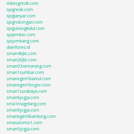
stikesgresik.com
spigresik.com
spigianyar.com
spigrobongan.com
spigunungkidul.com
spijember.com
spijombang.com
dianflores.id
sman48jkt.com
sman26jkt.com
sman03semarang.com
sman1sumbar.com
smanegeri1bantul.com
smanegeri1bogor.com
sman1surabaya.com
sman6jogja.com
sma1magelang.com
sman9jogja.com
smanegeri3bandung.com
smasutomo1.com
sman5jogja.com