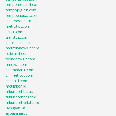
tempomedan.it.com
tempojogja.it.com
tempopapua.it.com
idntimes.it.com
metrotv.it.com
sctv.it.com
transtv.it.com
indosiar.it.com
metrotvnews.it.com
rctiplus.it.com
tvonenews.it.com
mnctv.it.com
cnnmedan.it.com
cnnmetro.it.com
cnnbali.it.com
meulaboh.id
tribunacehbarat.id
tribunacehbesar.id
tribunacehselatan.id
ayoagam.id
ayoasahan.id