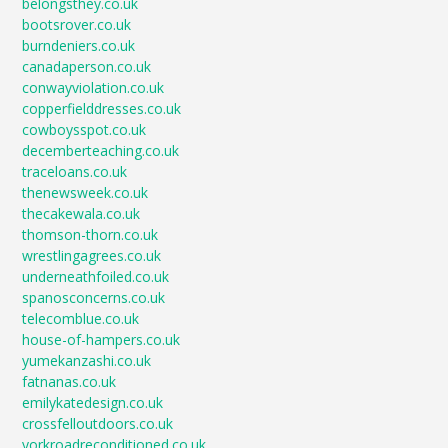
belongsthey.co.uk
bootsrover.co.uk
burndeniers.co.uk
canadaperson.co.uk
conwayviolation.co.uk
copperfielddresses.co.uk
cowboysspot.co.uk
decemberteaching.co.uk
traceloans.co.uk
thenewsweek.co.uk
thecakewala.co.uk
thomson-thorn.co.uk
wrestlingagrees.co.uk
underneathfoiled.co.uk
spanosconcerns.co.uk
telecomblue.co.uk
house-of-hampers.co.uk
yumekanzashi.co.uk
fatnanas.co.uk
emilykatedesign.co.uk
crossfelloutdoors.co.uk
yorkroadreconditioned.co.uk