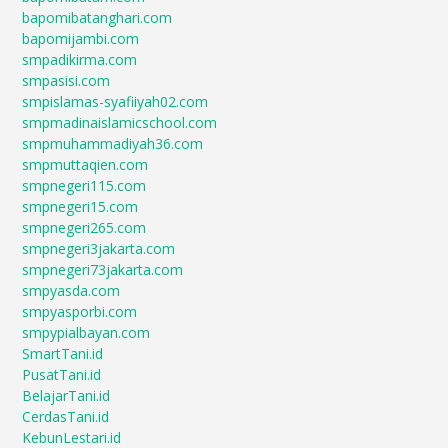
bapomibatanghari.com
bapomijambi.com
smpadikirma.com
smpasisi.com
smpislamas-syafiiyah02.com
smpmadinaislamicschool.com
smpmuhammadiyah36.com
smpmuttaqien.com
smpnegeri115.com
smpnegeri15.com
smpnegeri265.com
smpnegeri3jakarta.com
smpnegeri73jakarta.com
smpyasda.com
smpyasporbi.com
smpypialbayan.com
SmartTani.id
PusatTani.id
BelajarTani.id
CerdasTani.id
KebunLestari.id