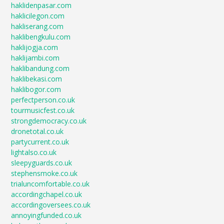
haklidenpasar.com
haklicilegon.com
hakliserang.com
haklibengkulu.com
haklijogja.com
haklijambi.com
haklibandung.com
haklibekasi.com
haklibogor.com
perfectperson.co.uk
tourmusicfest.co.uk
strongdemocracy.co.uk
dronetotal.co.uk
partycurrent.co.uk
lightalso.co.uk
sleepyguards.co.uk
stephensmoke.co.uk
trialuncomfortable.co.uk
accordingchapel.co.uk
accordingoversees.co.uk
annoyingfunded.co.uk