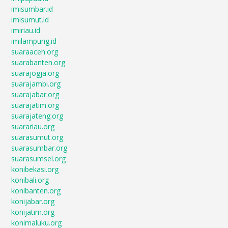
imisumbar.id
imisumut.id
imiriau.id
imilampung.id
suaraaceh.org
suarabanten.org
suarajogja.org
suarajambi.org
suarajabar.org
suarajatim.org
suarajateng.org
suarariau.org
suarasumut.org
suarasumbar.org
suarasumsel.org
konibekasi.org
konibali.org
konibanten.org
konijabar.org
konijatim.org
konimaluku.org