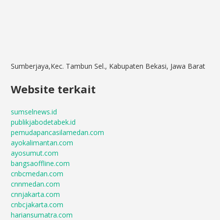
Sumberjaya,Kec. Tambun Sel., Kabupaten Bekasi, Jawa Barat
Website terkait
sumselnews.id
publikjabodetabek.id
pemudapancasilamedan.com
ayokalimantan.com
ayosumut.com
bangsaoffline.com
cnbcmedan.com
cnnmedan.com
cnnjakarta.com
cnbcjakarta.com
hariansumatra.com