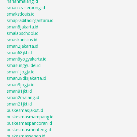
harianmalang.id
smanics-serpong.id
smakstlouis.id
smapraditadirgantara.id
sman8jakarta.id
smalabschool.id
smaskanisius.id
sman2jakarta.id
sman68jkt.id
sman8yogyakarta.id
smasungguldel.id
sman1jogja.id
sman28dkijakarta.id
sman3jogja.id
sman81jkt.id
sman2malang.id
sman21jkt.id
puskesmasjakut.id
puskesmasmampang.id
puskesmaspancoran.id
puskesmasmenteng.id
puskesmassenen.id