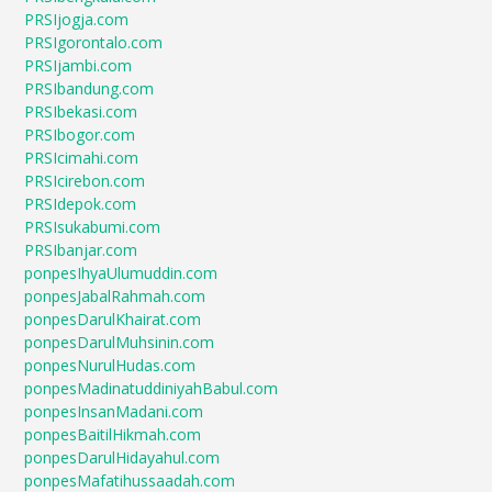
PRSIjogja.com
PRSIgorontalo.com
PRSIjambi.com
PRSIbandung.com
PRSIbekasi.com
PRSIbogor.com
PRSIcimahi.com
PRSIcirebon.com
PRSIdepok.com
PRSIsukabumi.com
PRSIbanjar.com
ponpesIhyaUlumuddin.com
ponpesJabalRahmah.com
ponpesDarulKhairat.com
ponpesDarulMuhsinin.com
ponpesNurulHudas.com
ponpesMadinatuddiniyahBabul.com
ponpesInsanMadani.com
ponpesBaitilHikmah.com
ponpesDarulHidayahul.com
ponpesMafatihussaadah.com