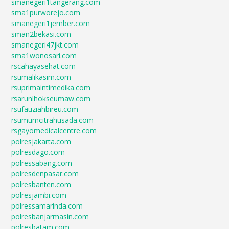
smanegeri1tangerang.com
sma1purworejo.com
smanegeri1jember.com
sman2bekasi.com
smanegeri47jkt.com
sma1wonosari.com
rscahayasehat.com
rsumalikasim.com
rsuprimaintimedika.com
rsarunlhokseumaw.com
rsufauziahbireu.com
rsumumcitrahusada.com
rsgayomedicalcentre.com
polresjakarta.com
polresdago.com
polressabang.com
polresdenpasar.com
polresbanten.com
polresjambi.com
polressamarinda.com
polresbanjarmasin.com
polresbatam.com