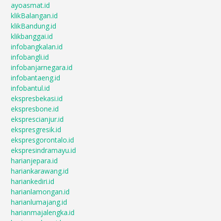
ayoasmat.id
klikBalangan.id
klikBandung.id
klikbanggai.id
infobangkalan.id
infobangli.id
infobanjarnegara.id
infobantaeng.id
infobantul.id
ekspresbekasi.id
ekspresbone.id
eksprescianjur.id
ekspresgresik.id
ekspresgorontalo.id
ekspresindramayu.id
harianjepara.id
hariankarawang.id
hariankediri.id
harianlamongan.id
harianlumajang.id
harianmajalengka.id