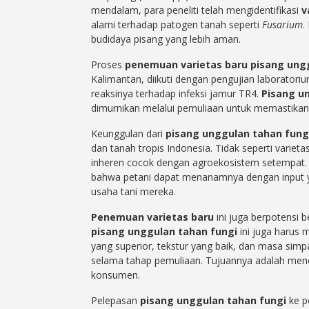
mendalam, para peneliti telah mengidentifikasi
v
alami terhadap patogen tanah seperti
Fusarium
.
budidaya pisang yang lebih aman.
Proses
penemuan varietas baru pisang ung
Kalimantan, diikuti dengan pengujian laborator
reaksinya terhadap infeksi jamur TR4.
Pisang u
dimurnikan melalui pemuliaan untuk memastikan s
Keunggulan dari
pisang unggulan tahan fung
dan tanah tropis Indonesia. Tidak seperti varieta
inheren cocok dengan agroekosistem setempat. 
bahwa petani dapat menanamnya dengan input yan
usaha tani mereka.
Penemuan varietas baru
ini juga berpotensi b
pisang unggulan tahan fungi
ini juga harus m
yang superior, tekstur yang baik, dan masa sim
selama tahap pemuliaan. Tujuannya adalah mencip
konsumen.
Pelepasan
pisang unggulan tahan fungi
ke p