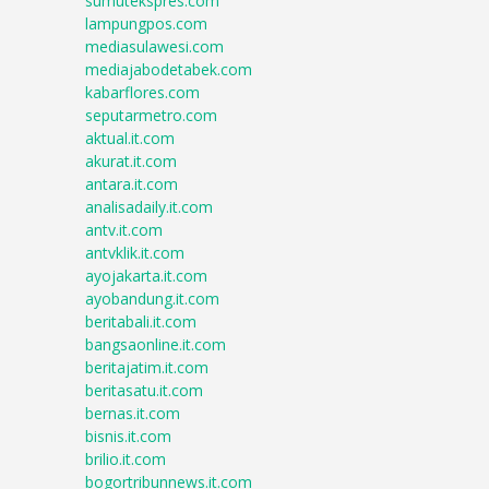
sumutekspres.com
lampungpos.com
mediasulawesi.com
mediajabodetabek.com
kabarflores.com
seputarmetro.com
aktual.it.com
akurat.it.com
antara.it.com
analisadaily.it.com
antv.it.com
antvklik.it.com
ayojakarta.it.com
ayobandung.it.com
beritabali.it.com
bangsaonline.it.com
beritajatim.it.com
beritasatu.it.com
bernas.it.com
bisnis.it.com
brilio.it.com
bogortribunnews.it.com