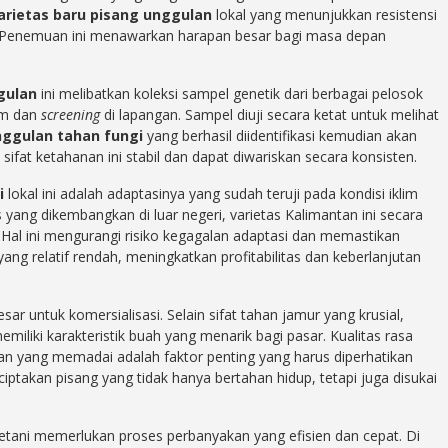
arietas baru pisang unggulan
lokal yang menunjukkan resistensi
 Penemuan ini menawarkan harapan besar bagi masa depan
gulan
ini melibatkan koleksi sampel genetik dari berbagai pelosok
ium dan
screening
di lapangan. Sampel diuji secara ketat untuk melihat
nggulan tahan fungi
yang berhasil diidentifikasi kemudian akan
ifat ketahanan ini stabil dan dapat diwariskan secara konsisten.
i
lokal ini adalah adaptasinya yang sudah teruji pada kondisi iklim
s yang dikembangkan di luar negeri, varietas Kalimantan ini secara
Hal ini mengurangi risiko kegagalan adaptasi dan memastikan
g relatif rendah, meningkatkan profitabilitas dan keberlanjutan
esar untuk komersialisasi. Selain sifat tahan jamur yang krusial,
emiliki karakteristik buah yang menarik bagi pasar. Kualitas rasa
pan yang memadai adalah faktor penting yang harus diperhatikan
takan pisang yang tidak hanya bertahan hidup, tetapi juga disukai
etani memerlukan proses perbanyakan yang efisien dan cepat. Di