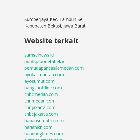
Sumberjaya,Kec. Tambun Sel.,
Kabupaten Bekasi, Jawa Barat
Website terkait
sumselnews.id
publikjabodetabek.id
pemudapancasilamedan.com
ayokalimantan.com
ayosumut.com
bangsaoffline.com
cnbcmedan.com
cnnmedan.com
cnnjakarta.com
cnbcjakarta.com
hariansumatra.com
harianikn.com
bandungtimes.com