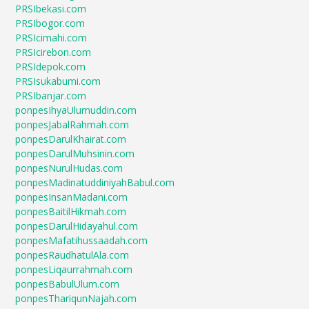
PRSIbekasi.com
PRSIbogor.com
PRSIcimahi.com
PRSIcirebon.com
PRSIdepok.com
PRSIsukabumi.com
PRSIbanjar.com
ponpesIhyaUlumuddin.com
ponpesJabalRahmah.com
ponpesDarulKhairat.com
ponpesDarulMuhsinin.com
ponpesNurulHudas.com
ponpesMadinatuddiniyahBabul.com
ponpesInsanMadani.com
ponpesBaitilHikmah.com
ponpesDarulHidayahul.com
ponpesMafatihussaadah.com
ponpesRaudhatulAla.com
ponpesLiqaurrahmah.com
ponpesBabulUlum.com
ponpesThariqunNajah.com