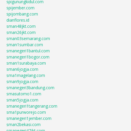
spigunungkidul.com
spijember.com
spijombang.com
dianflores.id
sman48jkt.com
sman26jkt.com
sman03semarang.com
sman1sumbar.com
smanegeri1bantul.com
smanegeri1bogor.com
sman1surabaya.com
sman6jogja.com
sma1magelang.com
sman9jogja.com
smanegeri3bandung.com
smasutomo1.com
sman5jogja.com
smanegeri1tangerang.com
sma1purworejo.com
smanegeri1jember.com
sman2bekasi.com
smanegeri47jkt.com