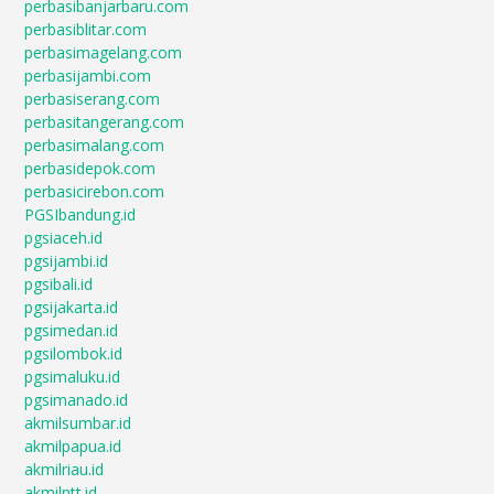
perbasibanjarbaru.com
perbasiblitar.com
perbasimagelang.com
perbasijambi.com
perbasiserang.com
perbasitangerang.com
perbasimalang.com
perbasidepok.com
perbasicirebon.com
PGSIbandung.id
pgsiaceh.id
pgsijambi.id
pgsibali.id
pgsijakarta.id
pgsimedan.id
pgsilombok.id
pgsimaluku.id
pgsimanado.id
akmilsumbar.id
akmilpapua.id
akmilriau.id
akmilntt.id