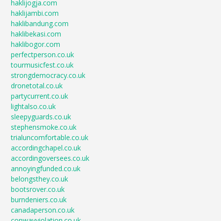
haklijogja.com
haklijambi.com
haklibandung.com
haklibekasi.com
haklibogor.com
perfectperson.co.uk
tourmusicfest.co.uk
strongdemocracy.co.uk
dronetotal.co.uk
partycurrent.co.uk
lightalso.co.uk
sleepyguards.co.uk
stephensmoke.co.uk
trialuncomfortable.co.uk
accordingchapel.co.uk
accordingoversees.co.uk
annoyingfunded.co.uk
belongsthey.co.uk
bootsrover.co.uk
burndeniers.co.uk
canadaperson.co.uk
conwayviolation.co.uk