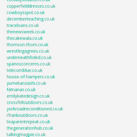
copperfielddresses.co.uk
cowboysspot.co.uk
decemberteaching.co.uk
traceloans.co.uk
thenewsweek.co.uk
thecakewala.co.uk
thomson-thorn.co.uk
wrestlingagrees.co.uk
underneathfoiled.co.uk
spanosconcerns.co.uk
telecomblue.co.uk
house-of-hampers.co.uk
yumekanzashi.co.uk
fatnanas.co.uk
emilykatedesign.co.uk
crossfelloutdoors.co.uk
yorkroadreconditioned.co.uk
rfrankoutdoors.co.uk
teaparentrepeat.co.uk
thegenerationhub.co.uk
talkingmagpie.co.uk