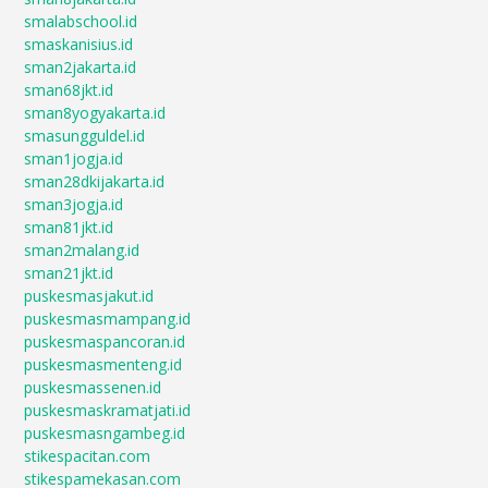
smalabschool.id
smaskanisius.id
sman2jakarta.id
sman68jkt.id
sman8yogyakarta.id
smasungguldel.id
sman1jogja.id
sman28dkijakarta.id
sman3jogja.id
sman81jkt.id
sman2malang.id
sman21jkt.id
puskesmasjakut.id
puskesmasmampang.id
puskesmaspancoran.id
puskesmasmenteng.id
puskesmassenen.id
puskesmaskramatjati.id
puskesmasngambeg.id
stikespacitan.com
stikespamekasan.com