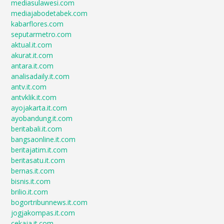
mediasulawesi.com
mediajabodetabek.com
kabarflores.com
seputarmetro.com
aktual.it.com
akurat.it.com
antara.it.com
analisadaily.it.com
antv.it.com
antvklik.it.com
ayojakarta.it.com
ayobandung.it.com
beritabali.it.com
bangsaonline.it.com
beritajatim.it.com
beritasatu.it.com
bernas.it.com
bisnis.it.com
brilio.it.com
bogortribunnews.it.com
jogjakompas.it.com
cekaja.it.com