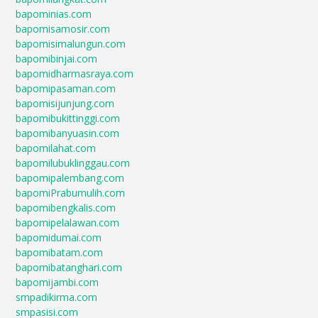
bapominias.com
bapomisamosir.com
bapomisimalungun.com
bapomibinjai.com
bapomidharmasraya.com
bapomipasaman.com
bapomisijunjung.com
bapomibukittinggi.com
bapomibanyuasin.com
bapomilahat.com
bapomilubuklinggau.com
bapomipalembang.com
bapomiPrabumulih.com
bapomibengkalis.com
bapomipelalawan.com
bapomidumai.com
bapomibatam.com
bapomibatanghari.com
bapomijambi.com
smpadikirma.com
smpasisi.com