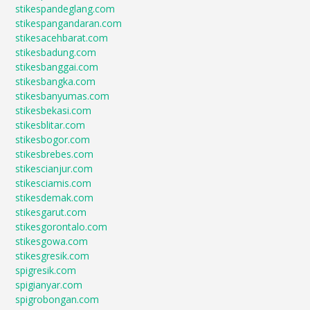
stikespandeglang.com
stikespangandaran.com
stikesacehbarat.com
stikesbadung.com
stikesbanggai.com
stikesbangka.com
stikesbanyumas.com
stikesbekasi.com
stikesblitar.com
stikesbogor.com
stikesbrebes.com
stikescianjur.com
stikesciamis.com
stikesdemak.com
stikesgarut.com
stikesgorontalo.com
stikesgowa.com
stikesgresik.com
spigresik.com
spigianyar.com
spigrobongan.com