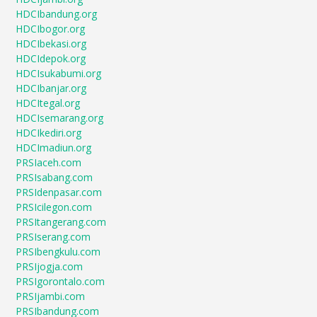
HDCIbandung.org
HDCIbogor.org
HDCIbekasi.org
HDCIdepok.org
HDCIsukabumi.org
HDCIbanjar.org
HDCItegal.org
HDCIsemarang.org
HDCIkediri.org
HDCImadiun.org
PRSIaceh.com
PRSIsabang.com
PRSIdenpasar.com
PRSIcilegon.com
PRSItangerang.com
PRSIserang.com
PRSIbengkulu.com
PRSIjogja.com
PRSIgorontalo.com
PRSIjambi.com
PRSIbandung.com