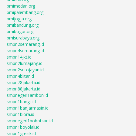
pmimedan.org
pmipalembang.org
pmijogja.org
pmibandung.org
pmibogor.org
pmisurabaya.org
smpn2semarang.id
smpn4semarang.id
smpn14jkt.id
smpn2lumajang.id
smpn2sutojayan.id
smpn4blitar.id
smpn78jakarta.id
smpn88jakarta.id
smpnegeri1ambon.id
smpn1bangil.id
smpn1banjarmasin.id
smpn1biora.id
smpnegeri1bobotsari.id
smpn1boyolali.id
smpn1gresik.id