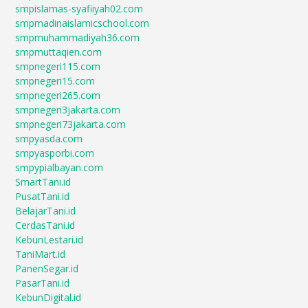
smpislamas-syafiiyah02.com
smpmadinaislamicschool.com
smpmuhammadiyah36.com
smpmuttaqien.com
smpnegeri115.com
smpnegeri15.com
smpnegeri265.com
smpnegeri3jakarta.com
smpnegeri73jakarta.com
smpyasda.com
smpyasporbi.com
smpypialbayan.com
SmartTani.id
PusatTani.id
BelajarTani.id
CerdasTani.id
KebunLestari.id
TaniMart.id
PanenSegar.id
PasarTani.id
KebunDigital.id