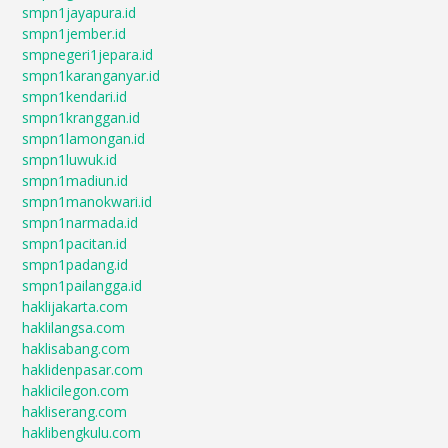
smpn1jayapura.id
smpn1jember.id
smpnegeri1jepara.id
smpn1karanganyar.id
smpn1kendari.id
smpn1kranggan.id
smpn1lamongan.id
smpn1luwuk.id
smpn1madiun.id
smpn1manokwari.id
smpn1narmada.id
smpn1pacitan.id
smpn1padang.id
smpn1pailangga.id
haklijakarta.com
haklilangsa.com
haklisabang.com
haklidenpasar.com
haklicilegon.com
hakliserang.com
haklibengkulu.com