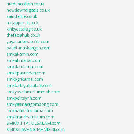
humancotton.co.uk
newdawndigitals.co.uk
saintfelice.co.uk
mrjapparel.co.uk
kinkycatalog.co.uk
thefaciahub.co.uk
yayasanbinabakti.com
paudtunasbangsa.com
smkal-amin.com
smkal-manar.com
smkdarulamal.com
smkitpasundan.com
smkpgrikamal.com
smktarbiyatululum.com
smkyasalam-elummah.com
smkpelitaynh.com
smkyasinacigombong.com
smknahdatululama.com
smkitraudhatululum.com
SMKMIFTAHULSALAM.com
SMKSILIWANGIMANDIRI.com