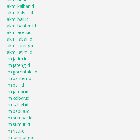
akmilkalbar.id
akmilkalsel.id
akmilbali.id
akmilbanten.id
akmilaceh.id
akmiljabar.id
akmiljateng.id
akmiljatim.id
imijatim.id
imijateng.id
imigorontalo.id
imibanten.id
imibali.id
imijambi.id
imikalbar.id
imikalsel.id
imipapua.id
imisumbar.id
imisumut.id
imiriau.id
imilampung.id