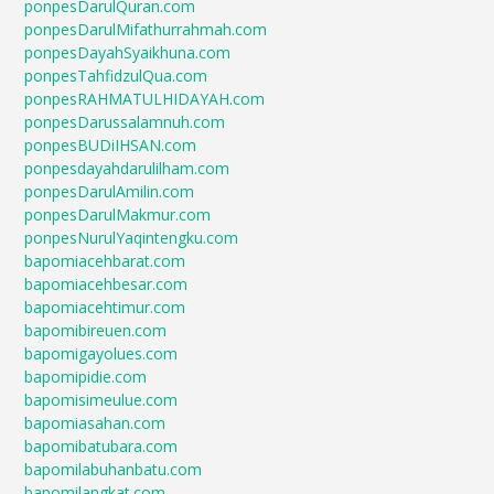
ponpesDarulQuran.com
ponpesDarulMifathurrahmah.com
ponpesDayahSyaikhuna.com
ponpesTahfidzulQua.com
ponpesRAHMATULHIDAYAH.com
ponpesDarussalamnuh.com
ponpesBUDiIHSAN.com
ponpesdayahdarulilham.com
ponpesDarulAmilin.com
ponpesDarulMakmur.com
ponpesNurulYaqintengku.com
bapomiacehbarat.com
bapomiacehbesar.com
bapomiacehtimur.com
bapomibireuen.com
bapomigayolues.com
bapomipidie.com
bapomisimeulue.com
bapomiasahan.com
bapomibatubara.com
bapomilabuhanbatu.com
bapomilangkat.com