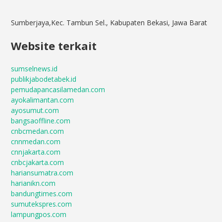
Sumberjaya,Kec. Tambun Sel., Kabupaten Bekasi, Jawa Barat
Website terkait
sumselnews.id
publikjabodetabek.id
pemudapancasilamedan.com
ayokalimantan.com
ayosumut.com
bangsaoffline.com
cnbcmedan.com
cnnmedan.com
cnnjakarta.com
cnbcjakarta.com
hariansumatra.com
harianikn.com
bandungtimes.com
sumutekspres.com
lampungpos.com