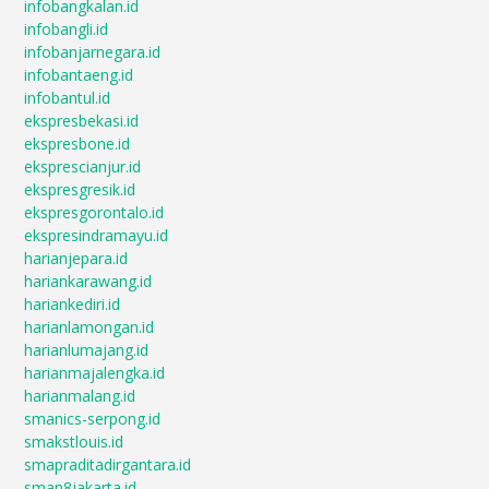
infobangkalan.id
infobangli.id
infobanjarnegara.id
infobantaeng.id
infobantul.id
ekspresbekasi.id
ekspresbone.id
eksprescianjur.id
ekspresgresik.id
ekspresgorontalo.id
ekspresindramayu.id
harianjepara.id
hariankarawang.id
hariankediri.id
harianlamongan.id
harianlumajang.id
harianmajalengka.id
harianmalang.id
smanics-serpong.id
smakstlouis.id
smapraditadirgantara.id
sman8jakarta.id