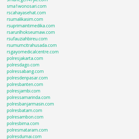
sma1wonosari.com
rscahayasehat.com
rsumalikasim.com
rsuprimaintimedika.com
rsarunlhokseumaw.com
rsufauziahbireu.com
rsumumcitrahusada.com
rsgayomedicalcentre.com
polresjakarta.com
polresdago.com
polressabang.com
polresdenpasar.com
polresbanten.com
polresjambi.com
polressamarinda.com
polresbanjarmasin.com
polresbatam.com
polresambon.com
polresbima.com
polresmataram.com
polresdumai.com