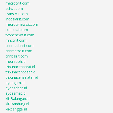
metrotv.it.com
sctv.it.com
transtv.it.com
indosiar.it.com
metrotvnews.it.com
rctiplus.it.com
tvonenews.it.com
mnctv.it.com
cnnmedan.it.com
cnnmetro.it.com
cnnbali.it.com
meulaboh.id
tribunacehbarat.id
tribunacehbesar.id
tribunacehselatan.id
ayoagam.id
ayoasahan.id
ayoasmat.id
klikBalangan.id
klikBandung.id
klikbanggai.id