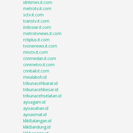
idntimes.it.com
metrotv.it.com
sctv.it.com
transtv.it.com
indosiar.it.com
metrotvnews.it.com
rctiplus.it.com
tvonenews.it.com
mnctv.it.com
cnnmedan.it.com
cnnmetro.it.com
cnnbali.it.com
meulaboh.id
tribunacehbarat.id
tribunacehbesar.id
tribunacehselatan.id
ayoagam.id
ayoasahan.id
ayoasmat.id
klikBalangan.id
klikBandung.id