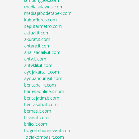
lampungpos.com
mediasulawesi.com
mediajabodetabek.com
kabarflores.com
seputarmetro.com
aktual.it.com
akurat.it.com
antara.it.com
analisadaily.it.com
antv.it.com
antvklik.it.com
ayojakarta.it.com
ayobandung.it.com
beritabali.it.com
bangsaonline.it.com
beritajatim.it.com
beritasatu.it.com
bernas.it.com
bisnis.it.com
brilio.it.com
bogortribunnews.it.com
jogjakompas.it.com