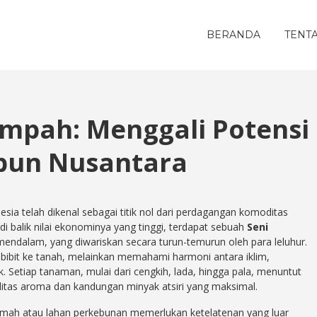
BERANDA
TENT
empah: Menggali Potensi
ebun Nusantara
esia telah dikenal sebagai titik nol dari perdagangan komoditas
di balik nilai ekonominya yang tinggi, terdapat sebuah
Seni
ndalam, yang diwariskan secara turun-temurun oleh para leluhur.
bit ke tanah, melainkan memahami harmoni antara iklim,
k. Setiap tanaman, mulai dari cengkih, lada, hingga pala, menuntut
itas aroma dan kandungan minyak atsiri yang maksimal.
mah atau lahan perkebunan memerlukan ketelatenan yang luar