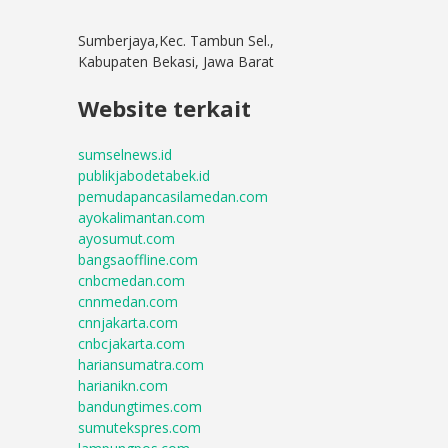
Sumberjaya,Kec. Tambun Sel.,
Kabupaten Bekasi, Jawa Barat
Website terkait
sumselnews.id
publikjabodetabek.id
pemudapancasilamedan.com
ayokalimantan.com
ayosumut.com
bangsaoffline.com
cnbcmedan.com
cnnmedan.com
cnnjakarta.com
cnbcjakarta.com
hariansumatra.com
harianikn.com
bandungtimes.com
sumutekspres.com