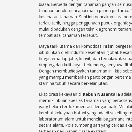
biasa. Berbeda dengan tanaman pangan semusi
tahunan untuk mencapai masa panen pertama. Dal
kesehatan tanaman. Seni ini mencakup cara pem
terlalu terik, hingga penggunaan pupuk organik y
mulai dipadukan dengan teknik agronomi terbar
tempat asal tanaman tersebut.
Daya tarik utama dari komoditas ini kini berge
dibutuhkan oleh industri kesehatan global. Ke
tinggi terhadap jahe, kunyit, dan temulawak seb
rimpang dan kulit kayu, terkandung senyawa fitok
Dengan membudidayakan tanaman ini, kita seben
yang mampu memberikan pertolongan pertama ba
stamina tubuh secara berkelanjutan.
Eksplorasi kekayaan di
Kebun Nusantara
adala
memiliki ribuan spesies tanaman yang berpoten
yang belum terdokumentasi dengan baik. Melalui
kembali kekayaan botani yang ada di sekeliling 
laboratorium alam untuk meneliti bagaimana i
secara alami. Pola tumpang sari yang cerdas ak
terhadap perubahan cuaca ekstrem.