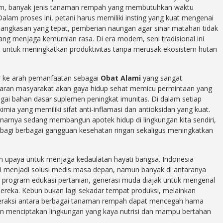
m, banyak jenis tanaman rempah yang membutuhkan waktu
am proses ini, petani harus memiliki insting yang kuat mengenai
angkasan yang tepat, pemberian naungan agar sinar matahari tidak
ang menjaga kemurnian rasa. Di era modern, seni tradisional ini
u untuk meningkatkan produktivitas tanpa merusak ekosistem hutan
ser ke arah pemanfaatan sebagai
Obat Alami
yang sangat
sadaran masyarakat akan gaya hidup sehat memicu permintaan yang
agai bahan dasar suplemen peningkat imunitas. Di dalam setiap
imia yang memiliki sifat anti-inflamasi dan antioksidan yang kuat.
arnya sedang membangun apotek hidup di lingkungan kita sendiri,
gi berbagai gangguan kesehatan ringan sekaligus meningkatkan
h upaya untuk menjaga kedaulatan hayati bangsa. Indonesia
si menjadi solusi medis masa depan, namun banyak di antaranya
 program edukasi pertanian, generasi muda diajak untuk mengenal
mereka. Kebun bukan lagi sekadar tempat produksi, melainkan
nteraksi antara berbagai tanaman rempah dapat mencegah hama
an menciptakan lingkungan yang kaya nutrisi dan mampu bertahan