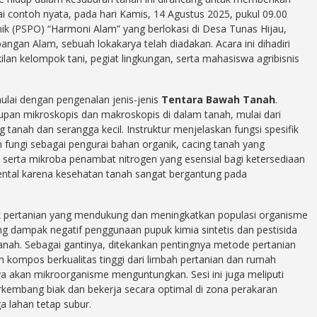
contoh nyata, pada hari Kamis, 14 Agustus 2025, pukul 09.00
nik (PSPO) “Harmoni Alam” yang berlokasi di Desa Tunas Hijau,
gan Alam, sebuah lokakarya telah diadakan. Acara ini dihadiri
kilan kelompok tani, pegiat lingkungan, serta mahasiswa agribisnis
ulai dengan pengenalan jenis-jenis
Tentara Bawah Tanah
.
dupan mikroskopis dan makroskopis di dalam tanah, mulai dari
g tanah dan serangga kecil. Instruktur menjelaskan fungsi spesifik
fungi sebagai pengurai bahan organik, cacing tanah yang
, serta mikroba penambat nitrogen yang esensial bagi ketersediaan
ntal karena kesehatan tanah sangat bergantung pada
ktik pertanian yang mendukung dan meningkatkan populasi organisme
ng dampak negatif penggunaan pupuk kimia sintetis dan pestisida
anah. Sebagai gantinya, ditekankan pentingnya metode pertanian
an kompos berkualitas tinggi dari limbah pertanian dan rumah
a akan mikroorganisme menguntungkan. Sesi ini juga meliputi
erkembang biak dan bekerja secara optimal di zona perakaran
lahan tetap subur.