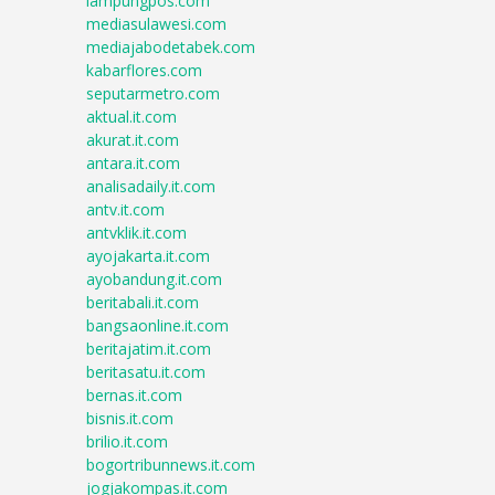
lampungpos.com
mediasulawesi.com
mediajabodetabek.com
kabarflores.com
seputarmetro.com
aktual.it.com
akurat.it.com
antara.it.com
analisadaily.it.com
antv.it.com
antvklik.it.com
ayojakarta.it.com
ayobandung.it.com
beritabali.it.com
bangsaonline.it.com
beritajatim.it.com
beritasatu.it.com
bernas.it.com
bisnis.it.com
brilio.it.com
bogortribunnews.it.com
jogjakompas.it.com