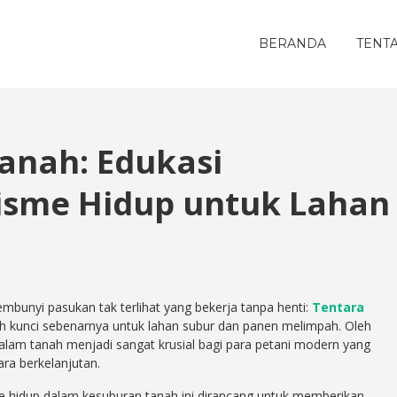
BERANDA
TENT
anah: Edukasi
isme Hidup untuk Lahan
mbunyi pasukan tak terlihat yang bekerja tanpa henti:
Tentara
lah kunci sebenarnya untuk lahan subur dan panen melimpah. Oleh
alam tanah menjadi sangat krusial bagi para petani modern yang
ra berkelanjutan.
e hidup dalam kesuburan tanah ini dirancang untuk memberikan