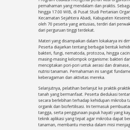
pemahaman yang mendalam dan praktis. Sebagai 
hingga 17.00 WIB, di Pusat Studi Pertanian Orga
Kecamatan Sejahtera Abadi, Kabupaten Keseimban
oleh 70 peserta yang antusias, terdiri dari perwa
dari perguruan tinggi terdekat.
Materi yang disampaikan dalam lokakarya ini dim
Peserta diajarkan tentang berbagai bentuk kehi
bakteri, fungi, nematoda, protozoa, hingga cacin
masing-masing kelompok organisme: bakteri dan 
menciptakan pori-pori untuk aerasi dan drainase
nutrisi tanaman. Pemahaman ini sangat fundame
keberagaman dan aktivitas mereka.
Selanjutnya, pelatihan berlanjut ke praktik-pra
tanah yang bermanfaat. Peserta diedukasi tenta
secara berlebihan terhadap kehidupan mikroba t
organik dan biofertilisasi. Ini termasuk pembuat
tangga, serta penggunaan pupuk hayati yang kay
teknik aplikasi yang tepat agar mikroba dapat b
tanaman, membantu mereka dalam misi menjaga 