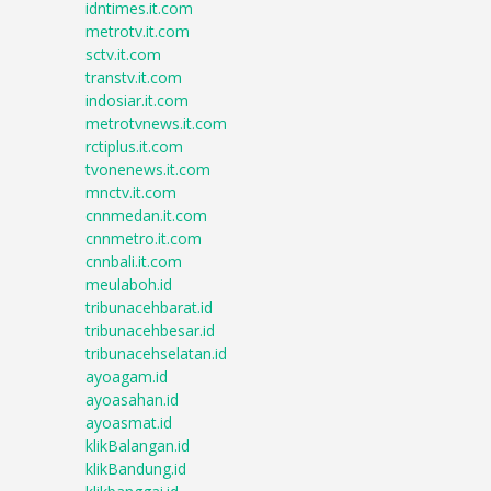
idntimes.it.com
metrotv.it.com
sctv.it.com
transtv.it.com
indosiar.it.com
metrotvnews.it.com
rctiplus.it.com
tvonenews.it.com
mnctv.it.com
cnnmedan.it.com
cnnmetro.it.com
cnnbali.it.com
meulaboh.id
tribunacehbarat.id
tribunacehbesar.id
tribunacehselatan.id
ayoagam.id
ayoasahan.id
ayoasmat.id
klikBalangan.id
klikBandung.id