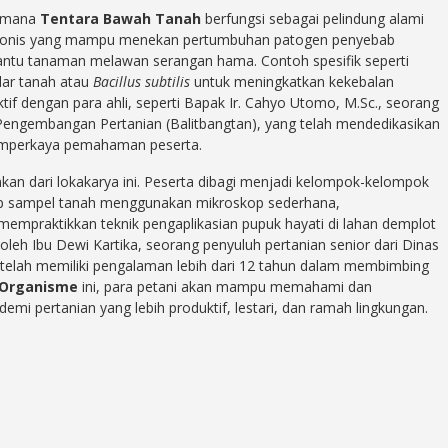
aimana
Tentara Bawah Tanah
berfungsi sebagai pelindung alami
tagonis yang mampu menekan pertumbuhan patogen penyebab
ntu tanaman melawan serangan hama. Contoh spesifik seperti
lar tanah atau
Bacillus subtilis
untuk meningkatkan kekebalan
tif dengan para ahli, seperti Bapak Ir. Cahyo Utomo, M.Sc., seorang
 Pengembangan Pertanian (Balitbangtan), yang telah mendedikasikan
 memperkaya pemahaman peserta.
ahkan dari lokakarya ini. Peserta dibagi menjadi kelompok-kelompok
p sampel tanah menggunakan mikroskop sederhana,
mempraktikkan teknik pengaplikasian pupuk hayati di lahan demplot
eh Ibu Dewi Kartika, seorang penyuluh pertanian senior dari Dinas
telah memiliki pengalaman lebih dari 12 tahun dalam membimbing
 Organisme
ini, para petani akan mampu memahami dan
 pertanian yang lebih produktif, lestari, dan ramah lingkungan.