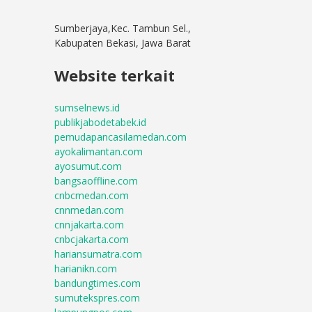
Sumberjaya,Kec. Tambun Sel.,
Kabupaten Bekasi, Jawa Barat
Website terkait
sumselnews.id
publikjabodetabek.id
pemudapancasilamedan.com
ayokalimantan.com
ayosumut.com
bangsaoffline.com
cnbcmedan.com
cnnmedan.com
cnnjakarta.com
cnbcjakarta.com
hariansumatra.com
harianikn.com
bandungtimes.com
sumutekspres.com