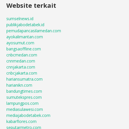
Website terkait
sumselnews.id
publikjabodetabek.id
pemudapancasilamedan.com
ayokalimantan.com
ayosumut.com
bangsaoffline.com
cnbcmedan.com
cnnmedan.com
cnnjakarta.com
cnbcjakarta.com
hariansumatra.com
harianikn.com
bandungtimes.com
sumutekspres.com
lampungpos.com
mediasulawesi.com
mediajabodetabek.com
kabarflores.com
seputarmetro.com