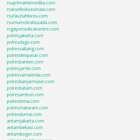
rsuprimaintimedika.com
rsarunlhokseumaw.com
rsufauziahbireu.com
rsumumcitrahusada.com
rsgayomedicalcentre.com
polresjakarta.com
polresdago.com
polressabang.com
polresdenpasar.com
polresbanten.com
polresjambi.com
polressamarinda.com
polresbanjarmasin.com
polresbatam.com
polresambon.com
polresbima.com
polresmataram.com
polresdumai.com
antamjakarta.com
antambekasi.com
antambogor.com