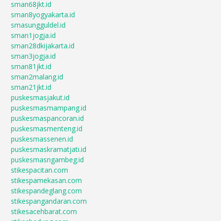
sman68jkt.id
sman8yogyakarta.id
smasungguldel.id
sman1jogja.id
sman28dkijakarta.id
sman3jogja.id
sman81jkt.id
sman2malang.id
sman21jkt.id
puskesmasjakut.id
puskesmasmampang.id
puskesmaspancoran.id
puskesmasmenteng.id
puskesmassenen.id
puskesmaskramatjati.id
puskesmasngambeg.id
stikespacitan.com
stikespamekasan.com
stikespandeglang.com
stikespangandaran.com
stikesacehbarat.com