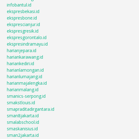
infobantul.id
ekspresbekasi.id
ekspresbone.id
eksprescianjur.id
ekspresgresik.id
ekspresgorontalo.id
ekspresindramayu.id
harianjepara.id
hariankarawang.id
hariankediri.id
harianlamongan.id
harianlumajang.id
harianmajalengka.id
harianmalang.id
smanics-serpong.id
smakstlouis.id
smapraditadirgantara.id
sman8jakarta.id
smalabschool.id
smaskanisius.id
sman2jakarta.id