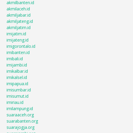
akmilbanten.id
akmilaceh.id
akmiljabar.id
akmiljateng.id
akmiljatim.id
imijatim.id
imijateng.id
imigorontalo.id
imibanten.id
imibali.id
imijambi.id
imikalbar.id
imikalsel.id
imipapua.id
imisumbar.id
imisumut.id
imiriau.id
imilampung.id
suaraaceh.org
suarabanten.org
suarajogja.org