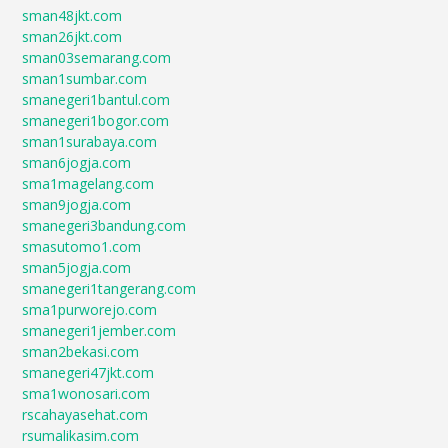
sman48jkt.com
sman26jkt.com
sman03semarang.com
sman1sumbar.com
smanegeri1bantul.com
smanegeri1bogor.com
sman1surabaya.com
sman6jogja.com
sma1magelang.com
sman9jogja.com
smanegeri3bandung.com
smasutomo1.com
sman5jogja.com
smanegeri1tangerang.com
sma1purworejo.com
smanegeri1jember.com
sman2bekasi.com
smanegeri47jkt.com
sma1wonosari.com
rscahayasehat.com
rsumalikasim.com