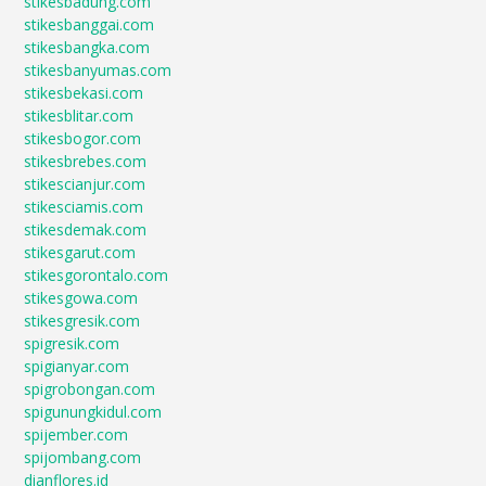
stikesbadung.com
stikesbanggai.com
stikesbangka.com
stikesbanyumas.com
stikesbekasi.com
stikesblitar.com
stikesbogor.com
stikesbrebes.com
stikescianjur.com
stikesciamis.com
stikesdemak.com
stikesgarut.com
stikesgorontalo.com
stikesgowa.com
stikesgresik.com
spigresik.com
spigianyar.com
spigrobongan.com
spigunungkidul.com
spijember.com
spijombang.com
dianflores.id