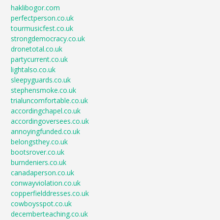
haklibogor.com
perfectperson.co.uk
tourmusicfest.co.uk
strongdemocracy.co.uk
dronetotal.co.uk
partycurrent.co.uk
lightalso.co.uk
sleepyguards.co.uk
stephensmoke.co.uk
trialuncomfortable.co.uk
accordingchapel.co.uk
accordingoversees.co.uk
annoyingfunded.co.uk
belongsthey.co.uk
bootsrover.co.uk
burndeniers.co.uk
canadaperson.co.uk
conwayviolation.co.uk
copperfielddresses.co.uk
cowboysspot.co.uk
decemberteaching.co.uk