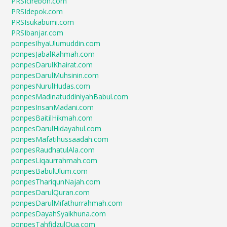
PRSIcirebon.com
PRSIdepok.com
PRSIsukabumi.com
PRSIbanjar.com
ponpesIhyaUlumuddin.com
ponpesJabalRahmah.com
ponpesDarulKhairat.com
ponpesDarulMuhsinin.com
ponpesNurulHudas.com
ponpesMadinatuddiniyahBabul.com
ponpesInsanMadani.com
ponpesBaitilHikmah.com
ponpesDarulHidayahul.com
ponpesMafatihussaadah.com
ponpesRaudhatulAla.com
ponpesLiqaurrahmah.com
ponpesBabulUlum.com
ponpesThariqunNajah.com
ponpesDarulQuran.com
ponpesDarulMifathurrahmah.com
ponpesDayahSyaikhuna.com
ponpesTahfidzulQua.com