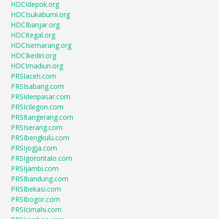
HDCIdepok.org
HDCIsukabumi.org
HDCIbanjar.org
HDCItegal.org
HDCIsemarang.org
HDCIkediri.org
HDCImadiun.org
PRSIaceh.com
PRSIsabang.com
PRSIdenpasar.com
PRSIcilegon.com
PRSItangerang.com
PRSIserang.com
PRSIbengkulu.com
PRSIjogja.com
PRSIgorontalo.com
PRSIjambi.com
PRSIbandung.com
PRSIbekasi.com
PRSIbogor.com
PRSIcimahi.com