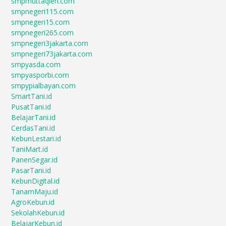
smpmuttaqien.com
smpnegeri115.com
smpnegeri15.com
smpnegeri265.com
smpnegeri3jakarta.com
smpnegeri73jakarta.com
smpyasda.com
smpyasporbi.com
smpypialbayan.com
SmartTani.id
PusatTani.id
BelajarTani.id
CerdasTani.id
KebunLestari.id
TaniMart.id
PanenSegar.id
PasarTani.id
KebunDigital.id
TanamMaju.id
AgroKebun.id
SekolahKebun.id
BelajarKebun.id