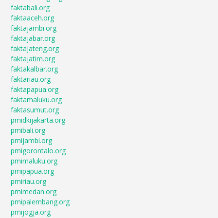
faktabali.org
faktaaceh.org
faktajambi.org
faktajabar.org
faktajateng.org
faktajatim.org
faktakalbar.org
faktariau.org
faktapapua.org
faktamaluku.org
faktasumut.org
pmidkijakarta.org
pmibali.org
pmijambi.org
pmigorontalo.org
pmimaluku.org
pmipapua.org
pmiriau.org
pmimedan.org
pmipalembang.org
pmijogja.org