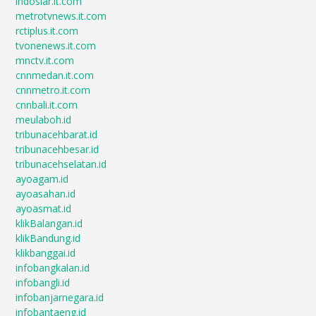
indosiar.it.com
metrotvnews.it.com
rctiplus.it.com
tvonenews.it.com
mnctv.it.com
cnnmedan.it.com
cnnmetro.it.com
cnnbali.it.com
meulaboh.id
tribunacehbarat.id
tribunacehbesar.id
tribunacehselatan.id
ayoagam.id
ayoasahan.id
ayoasmat.id
klikBalangan.id
klikBandung.id
klikbanggai.id
infobangkalan.id
infobangli.id
infobanjarnegara.id
infobantaeng.id