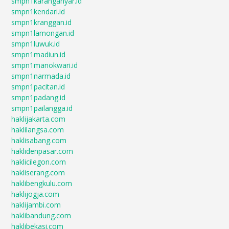
smpn1karanganyar.id
smpn1kendari.id
smpn1kranggan.id
smpn1lamongan.id
smpn1luwuk.id
smpn1madiun.id
smpn1manokwari.id
smpn1narmada.id
smpn1pacitan.id
smpn1padang.id
smpn1pailangga.id
haklijakarta.com
haklilangsa.com
haklisabang.com
haklidenpasar.com
haklicilegon.com
hakliserang.com
haklibengkulu.com
haklijogja.com
haklijambi.com
haklibandung.com
haklibekasi.com