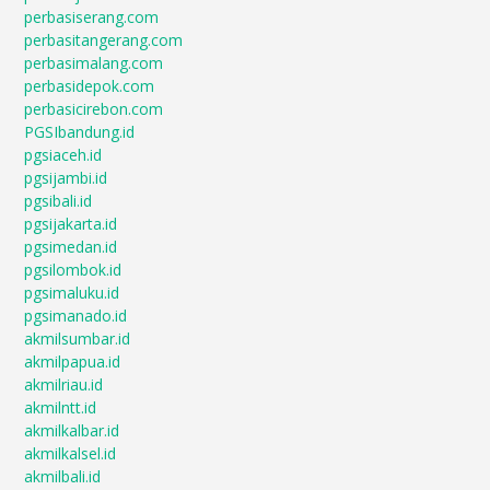
perbasiserang.com
perbasitangerang.com
perbasimalang.com
perbasidepok.com
perbasicirebon.com
PGSIbandung.id
pgsiaceh.id
pgsijambi.id
pgsibali.id
pgsijakarta.id
pgsimedan.id
pgsilombok.id
pgsimaluku.id
pgsimanado.id
akmilsumbar.id
akmilpapua.id
akmilriau.id
akmilntt.id
akmilkalbar.id
akmilkalsel.id
akmilbali.id