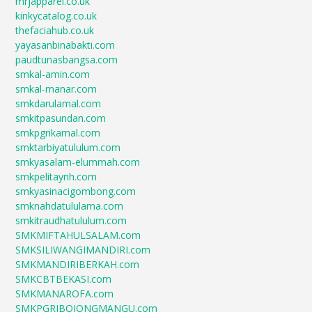
mrjapparel.co.uk
kinkycatalog.co.uk
thefaciahub.co.uk
yayasanbinabakti.com
paudtunasbangsa.com
smkal-amin.com
smkal-manar.com
smkdarulamal.com
smkitpasundan.com
smkpgrikamal.com
smktarbiyatululum.com
smkyasalam-elummah.com
smkpelitaynh.com
smkyasinacigombong.com
smknahdatululama.com
smkitraudhatululum.com
SMKMIFTAHULSALAM.com
SMKSILIWANGIMANDIRI.com
SMKMANDIRIBERKAH.com
SMKCBTBEKASI.com
SMKMANAROFA.com
SMKPGRIBOJONGMANGU.com