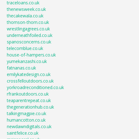
traceloans.co.uk
thenewsweek.co.uk
thecakewala.co.uk
thomson-thorn.co.uk
wrestlingagrees.co.uk
underneathfoiled.co.uk
spanosconcerns.co.uk
telecomblue.co.uk
house-of-hampers.co.uk
yumekanzashi.co.uk
fatnanas.co.uk
emilykatedesign.co.uk
crossfelloutdoors.co.uk
yorkroadreconditioned.co.uk
rfrankoutdoors.co.uk
teaparentrepeat.co.uk
thegenerationhub.co.uk
talkingmagpie.co.uk
humancotton.co.uk
newdawndigitals.co.uk
saintfelice.co.uk