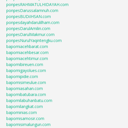
ponpesRAHMATULHIDAYAH.com
ponpesDarussalamnuh.com
ponpesBUDiIHSAN.com
ponpesdayahdarulilham.com
ponpesDarulAmilin.com
ponpesDarulMakmur.com
ponpesNurulYaqintengku.com
bapomiacehbarat.com
bapomiacehbesar.com
bapomiacehtimur.com
bapomibireuen.com
bapomigayolues.com
bapomipidie.com
bapomisimeulue.com
bapomiasahan.com
bapomibatubara.com
bapomilabuhanbatu.com
bapomilangkat.com
bapominias.com
bapomisamosir.com
bapomisimalungun.com