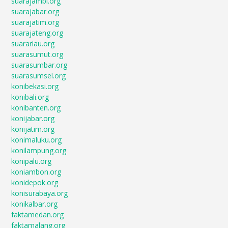
suarajambi.org
suarajabar.org
suarajatim.org
suarajateng.org
suarariau.org
suarasumut.org
suarasumbar.org
suarasumsel.org
konibekasi.org
konibali.org
konibanten.org
konijabar.org
konijatim.org
konimaluku.org
konilampung.org
konipalu.org
koniambon.org
konidepok.org
konisurabaya.org
konikalbar.org
faktamedan.org
faktamalang.org