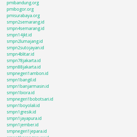
pmibandung.org
pmibogor.org
pmisurabaya.org
smpn2semarang.id
smpn4semarang.id
smpn14jkt.id
smpn2lumajang.id
smpn2sutojayan.id
smpn4blitar.id
smpn78jakarta.id
smpn88jakarta.id
smpnegeri1ambon.id
smpn1bangil.id
smpn1banjarmasin.id
smpn1biora.id
smpnegeri1bobotsari.id
smpn1boyolali.id
smpn1gresik.id
smpn1jayapura.id
smpn1jember.id
smpnegeri1jepara.id