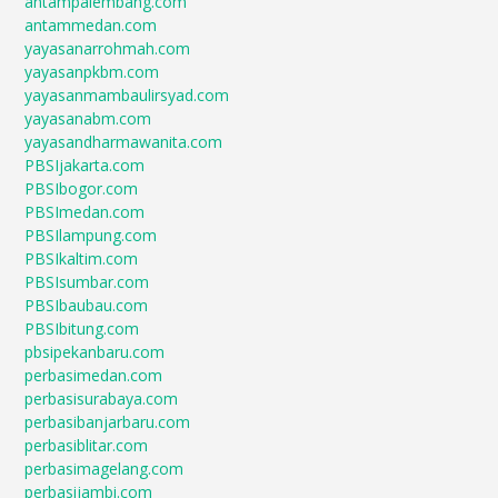
antampalembang.com
antammedan.com
yayasanarrohmah.com
yayasanpkbm.com
yayasanmambaulirsyad.com
yayasanabm.com
yayasandharmawanita.com
PBSIjakarta.com
PBSIbogor.com
PBSImedan.com
PBSIlampung.com
PBSIkaltim.com
PBSIsumbar.com
PBSIbaubau.com
PBSIbitung.com
pbsipekanbaru.com
perbasimedan.com
perbasisurabaya.com
perbasibanjarbaru.com
perbasiblitar.com
perbasimagelang.com
perbasijambi.com