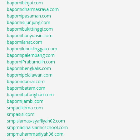
bapomibinjai.com
bapomidharmasraya.com
bapomipasaman.com
bapomisijunjung.com
bapomibukittinggi.com
bapomibanyuasin.com
bapomilahat.com
bapomilubuklinggau.com
bapomipalembang.com
bapomiPrabumulih.com
bapomibengkalis.com
bapomipelalawan.com
bapomidumai.com
bapomibatam.com
bapomibatanghari.com
bapomijambi.com
smpadikirma.com
smpasisi.com
smpislamas-syafiiyah02.com
smpmadinaislamicschool.com
smpmuhammadiyah36.com