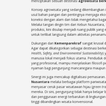
menciptakan sebuah destinasi
agrowisata ber
Konsep agrowisata yang sedang dikembangkan i
usul bahan pangan dan pentingnya menjaga ekos
koneksi dengan alam dan tidak mengetahui bag
Melalui tangan dingin tim dari Kebun Nusantara,
produksi, kini disulap menjadi ruang publik yan
untuk terlibat langsung dalam aktivitas penana
Dukungan dari
Kemenparekraf
sangat krusial 
Agar dapat dikategorikan sebagai destinasi berk
Health, Safety, and Environmental Sustainability
) 
manusia lokal menjadi fokus utama. Penduduk de
yang profesional, mampu menjelaskan filosofi p
nyaman bagi pengunjung mancanegara maupun 
Sinergi ini juga mencakup digitalisasi pemasa
Nusantara
melalui berbagai platform pariwisat
menyasar ceruk pasar wisatawan hijau (
green tra
mereka. Di sini, pengunjung tidak hanya belajar 
dan penggunaan energi terbarukan di lingkungan
tinggi dibandingkan wisata konvensional.