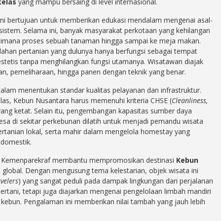
kelas
yang mampu bersaing di level internasional.
ni bertujuan untuk memberikan edukasi mendalam mengenai asal-
istem. Selama ini, banyak masyarakat perkotaan yang kehilangan
aimana proses sebuah tanaman hingga sampai ke meja makan.
 lahan pertanian yang dulunya hanya berfungsi sebagai tempat
g estetis tanpa menghilangkan fungsi utamanya. Wisatawan diajak
man, pemeliharaan, hingga panen dengan teknik yang benar.
dalam menentukan standar kualitas pelayanan dan infrastruktur.
elas, Kebun Nusantara harus memenuhi kriteria CHSE (
Cleanliness,
yang ketat. Selain itu, pengembangan kapasitas sumber daya
sa di sekitar perkebunan dilatih untuk menjadi pemandu wisata
ertanian lokal, serta mahir dalam mengelola homestay yang
domestik.
ran. Kemenparekraf membantu mempromosikan destinasi
Kebun
a global. Dengan mengusung tema kelestarian, objek wisata ini
velers
) yang sangat peduli pada dampak lingkungan dari perjalanan
bertani, tetapi juga diajarkan mengenai pengelolaan limbah mandiri
 kebun. Pengalaman ini memberikan nilai tambah yang jauh lebih