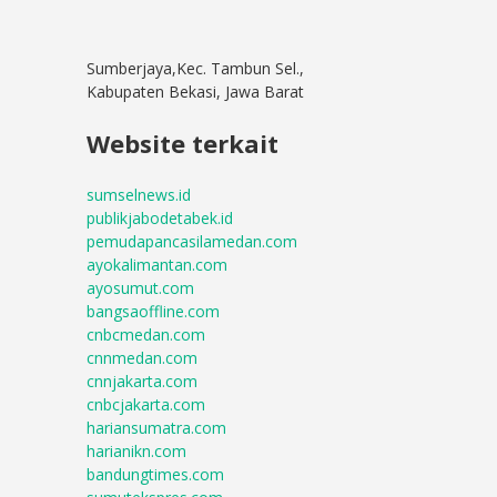
Sumberjaya,Kec. Tambun Sel.,
Kabupaten Bekasi, Jawa Barat
Website terkait
sumselnews.id
publikjabodetabek.id
pemudapancasilamedan.com
ayokalimantan.com
ayosumut.com
bangsaoffline.com
cnbcmedan.com
cnnmedan.com
cnnjakarta.com
cnbcjakarta.com
hariansumatra.com
harianikn.com
bandungtimes.com