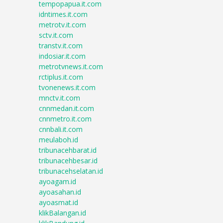
tempopapua.it.com
idntimes.it.com
metrotv.it.com
sctv.it.com
transtv.it.com
indosiar.it.com
metrotvnews.it.com
rctiplus.it.com
tvonenews.it.com
mnctv.it.com
cnnmedan.it.com
cnnmetro.it.com
cnnbali.it.com
meulaboh.id
tribunacehbarat.id
tribunacehbesar.id
tribunacehselatan.id
ayoagam.id
ayoasahan.id
ayoasmat.id
klikBalangan.id