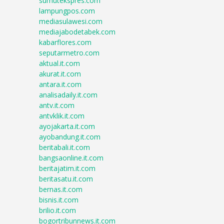
sumutekspres.com
lampungpos.com
mediasulawesi.com
mediajabodetabek.com
kabarflores.com
seputarmetro.com
aktual.it.com
akurat.it.com
antara.it.com
analisadaily.it.com
antv.it.com
antvklik.it.com
ayojakarta.it.com
ayobandung.it.com
beritabali.it.com
bangsaonline.it.com
beritajatim.it.com
beritasatu.it.com
bernas.it.com
bisnis.it.com
brilio.it.com
bogortribunnews.it.com