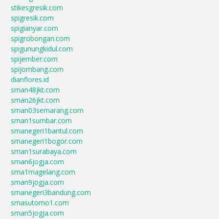
stikesgresik.com
spigresik.com
spigianyar.com
spigrobongan.com
spigunungkidul.com
spijember.com
spijombang.com
dianflores.id
sman48jkt.com
sman26jkt.com
sman03semarang.com
sman1sumbar.com
smanegeri1bantul.com
smanegeri1bogor.com
sman1surabaya.com
sman6jogja.com
sma1magelang.com
sman9jogja.com
smanegeri3bandung.com
smasutomo1.com
sman5jogja.com