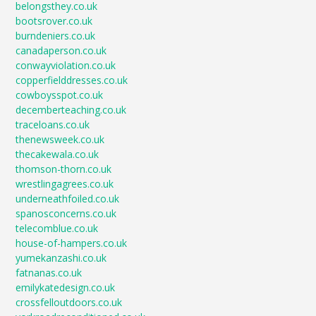
belongsthey.co.uk
bootsrover.co.uk
burndeniers.co.uk
canadaperson.co.uk
conwayviolation.co.uk
copperfielddresses.co.uk
cowboysspot.co.uk
decemberteaching.co.uk
traceloans.co.uk
thenewsweek.co.uk
thecakewala.co.uk
thomson-thorn.co.uk
wrestlingagrees.co.uk
underneathfoiled.co.uk
spanosconcerns.co.uk
telecomblue.co.uk
house-of-hampers.co.uk
yumekanzashi.co.uk
fatnanas.co.uk
emilykatedesign.co.uk
crossfelloutdoors.co.uk