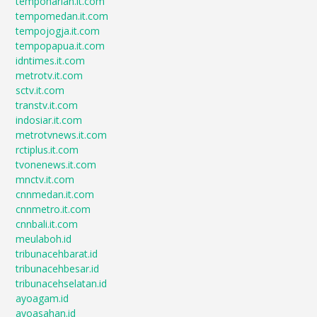
tempoharian.it.com
tempomedan.it.com
tempojogja.it.com
tempopapua.it.com
idntimes.it.com
metrotv.it.com
sctv.it.com
transtv.it.com
indosiar.it.com
metrotvnews.it.com
rctiplus.it.com
tvonenews.it.com
mnctv.it.com
cnnmedan.it.com
cnnmetro.it.com
cnnbali.it.com
meulaboh.id
tribunacehbarat.id
tribunacehbesar.id
tribunacehselatan.id
ayoagam.id
ayoasahan.id