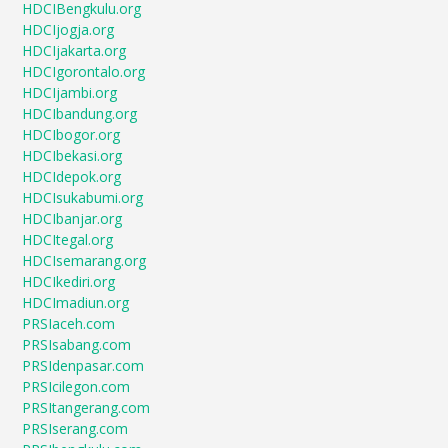
HDCIBengkulu.org
HDCIjogja.org
HDCIjakarta.org
HDCIgorontalo.org
HDCIjambi.org
HDCIbandung.org
HDCIbogor.org
HDCIbekasi.org
HDCIdepok.org
HDCIsukabumi.org
HDCIbanjar.org
HDCItegal.org
HDCIsemarang.org
HDCIkediri.org
HDCImadiun.org
PRSIaceh.com
PRSIsabang.com
PRSIdenpasar.com
PRSIcilegon.com
PRSItangerang.com
PRSIserang.com