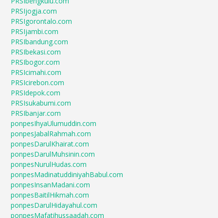
PRSIbengkulu.com
PRSIjogja.com
PRSIgorontalo.com
PRSIjambi.com
PRSIbandung.com
PRSIbekasi.com
PRSIbogor.com
PRSIcimahi.com
PRSIcirebon.com
PRSIdepok.com
PRSIsukabumi.com
PRSIbanjar.com
ponpesIhyaUlumuddin.com
ponpesJabalRahmah.com
ponpesDarulKhairat.com
ponpesDarulMuhsinin.com
ponpesNurulHudas.com
ponpesMadinatuddiniyahBabul.com
ponpesInsanMadani.com
ponpesBaitilHikmah.com
ponpesDarulHidayahul.com
ponpesMafatihussaadah.com