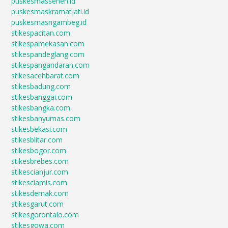
puskesmassenen.id
puskesmaskramatjati.id
puskesmasngambeg.id
stikespacitan.com
stikespamekasan.com
stikespandeglang.com
stikespangandaran.com
stikesacehbarat.com
stikesbadung.com
stikesbanggai.com
stikesbangka.com
stikesbanyumas.com
stikesbekasi.com
stikesblitar.com
stikesbogor.com
stikesbrebes.com
stikescianjur.com
stikesciamis.com
stikesdemak.com
stikesgarut.com
stikesgorontalo.com
stikesgowa.com