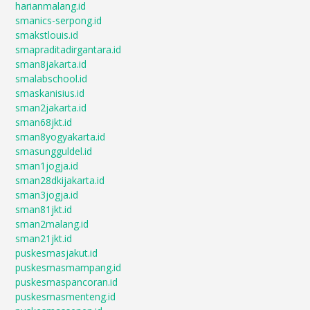
harianmalang.id
smanics-serpong.id
smakstlouis.id
smapraditadirgantara.id
sman8jakarta.id
smalabschool.id
smaskanisius.id
sman2jakarta.id
sman68jkt.id
sman8yogyakarta.id
smasungguldel.id
sman1jogja.id
sman28dkijakarta.id
sman3jogja.id
sman81jkt.id
sman2malang.id
sman21jkt.id
puskesmasjakut.id
puskesmasmampang.id
puskesmaspancoran.id
puskesmasmenteng.id