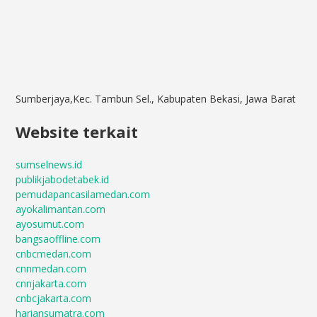
Sumberjaya,Kec. Tambun Sel., Kabupaten Bekasi, Jawa Barat
Website terkait
sumselnews.id
publikjabodetabek.id
pemudapancasilamedan.com
ayokalimantan.com
ayosumut.com
bangsaoffline.com
cnbcmedan.com
cnnmedan.com
cnnjakarta.com
cnbcjakarta.com
hariansumatra.com