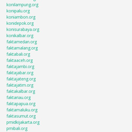
konilampung.org
konipalu.org
koniambon.org
konidepok.org
konisurabaya.org
konikalbar.org
faktamedan.org
faktamalang.org
faktabali.org
faktaaceh.org
faktajambi.org
faktajabar.org
faktajateng.org
faktajatim.org
faktakalbar.org
faktariau.org
faktapapua.org
faktamaluku.org
faktasumut.org
pmidkijakarta.org
pmibali.org