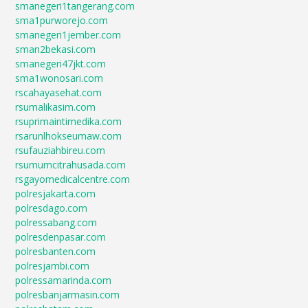
smanegeri1tangerang.com
sma1purworejo.com
smanegeri1jember.com
sman2bekasi.com
smanegeri47jkt.com
sma1wonosari.com
rscahayasehat.com
rsumalikasim.com
rsuprimaintimedika.com
rsarunlhokseumaw.com
rsufauziahbireu.com
rsumumcitrahusada.com
rsgayomedicalcentre.com
polresjakarta.com
polresdago.com
polressabang.com
polresdenpasar.com
polresbanten.com
polresjambi.com
polressamarinda.com
polresbanjarmasin.com