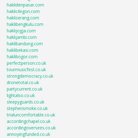
haklidenpasar.com
haklicilegon.com
hakliserang.com
haklibengkulu.com
haklijogja.com
haklijambi.com
haklibandung.com
haklibekasi.com
haklibogor.com
perfectperson.co.uk
tourmusicfest.co.uk
strongdemocracy.co.uk
dronetotal.co.uk
partycurrent.co.uk
lightalso.co.uk
sleepyguards.co.uk
stephensmoke.co.uk
trialuncomfortable.co.uk
accordingchapel.co.uk
accordingoversees.co.uk
annoyingfunded.co.uk