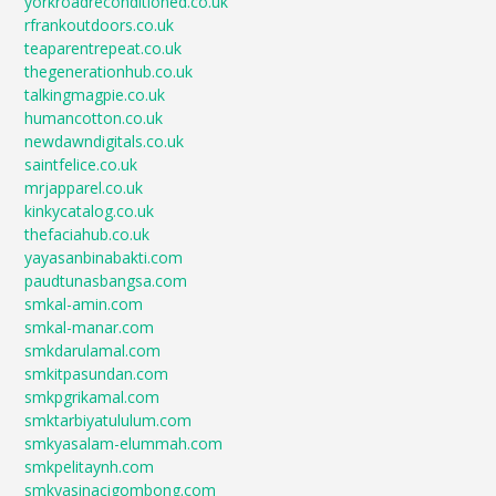
yorkroadreconditioned.co.uk
rfrankoutdoors.co.uk
teaparentrepeat.co.uk
thegenerationhub.co.uk
talkingmagpie.co.uk
humancotton.co.uk
newdawndigitals.co.uk
saintfelice.co.uk
mrjapparel.co.uk
kinkycatalog.co.uk
thefaciahub.co.uk
yayasanbinabakti.com
paudtunasbangsa.com
smkal-amin.com
smkal-manar.com
smkdarulamal.com
smkitpasundan.com
smkpgrikamal.com
smktarbiyatululum.com
smkyasalam-elummah.com
smkpelitaynh.com
smkyasinacigombong.com