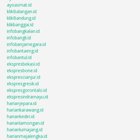
ayoasmat.id
klikBalangan.id
klikBandung.id
klikbanggai.id
infobangkalan.id
infobangli.id
infobanjarnegara.id
infobantaeng.id
infobantul.id
ekspresbekasi.id
ekspresbone.id
eksprescianjur.id
ekspresgresik.id
ekspresgorontalo.id
ekspresindramayu.id
harianjepara.id
hariankarawang.id
hariankediri.id
harianlamongan.id
harianlumajang.id
harianmajalengka.id