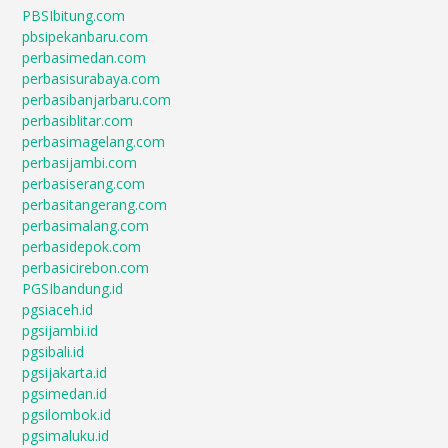
PBSIbitung.com
pbsipekanbaru.com
perbasimedan.com
perbasisurabaya.com
perbasibanjarbaru.com
perbasiblitar.com
perbasimagelang.com
perbasijambi.com
perbasiserang.com
perbasitangerang.com
perbasimalang.com
perbasidepok.com
perbasicirebon.com
PGSIbandung.id
pgsiaceh.id
pgsijambi.id
pgsibali.id
pgsijakarta.id
pgsimedan.id
pgsilombok.id
pgsimaluku.id