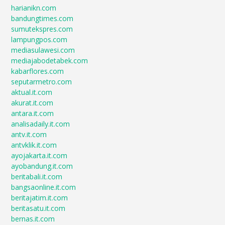
harianikn.com
bandungtimes.com
sumutekspres.com
lampungpos.com
mediasulawesi.com
mediajabodetabek.com
kabarflores.com
seputarmetro.com
aktual.it.com
akurat.it.com
antara.it.com
analisadaily.it.com
antv.it.com
antvklik.it.com
ayojakarta.it.com
ayobandung.it.com
beritabali.it.com
bangsaonline.it.com
beritajatim.it.com
beritasatu.it.com
bernas.it.com