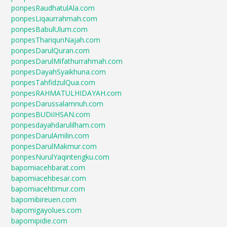
ponpesRaudhatulAla.com
ponpesLiqaurrahmah.com
ponpesBabulUlum.com
ponpesThariqunNajah.com
ponpesDarulQuran.com
ponpesDarulMifathurrahmah.com
ponpesDayahSyaikhuna.com
ponpesTahfidzulQua.com
ponpesRAHMATULHIDAYAH.com
ponpesDarussalamnuh.com
ponpesBUDiIHSAN.com
ponpesdayahdarulilham.com
ponpesDarulAmilin.com
ponpesDarulMakmur.com
ponpesNurulYaqintengku.com
bapomiacehbarat.com
bapomiacehbesar.com
bapomiacehtimur.com
bapomibireuen.com
bapomigayolues.com
bapomipidie.com