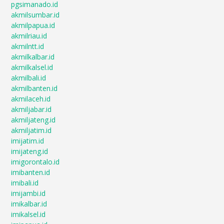
pgsimanado.id
akmilsumbar.id
akmilpapua.id
akmilriau.id
akmilntt.id
akmilkalbar.id
akmilkalsel.id
akmilbali.id
akmilbanten.id
akmilaceh.id
akmiljabar.id
akmiljateng.id
akmiljatim.id
imijatim.id
imijateng.id
imigorontalo.id
imibanten.id
imibali.id
imijambi.id
imikalbar.id
imikalsel.id