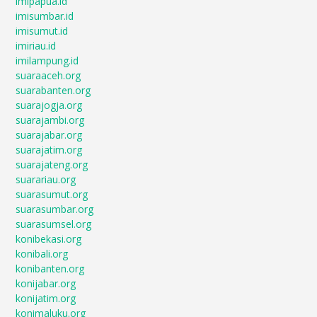
imipapua.id
imisumbar.id
imisumut.id
imiriau.id
imilampung.id
suaraaceh.org
suarabanten.org
suarajogja.org
suarajambi.org
suarajabar.org
suarajatim.org
suarajateng.org
suarariau.org
suarasumut.org
suarasumbar.org
suarasumsel.org
konibekasi.org
konibali.org
konibanten.org
konijabar.org
konijatim.org
konimaluku.org