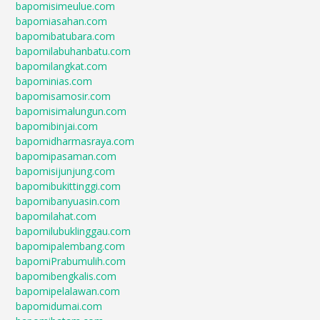
bapomisimeulue.com
bapomiasahan.com
bapomibatubara.com
bapomilabuhanbatu.com
bapomilangkat.com
bapominias.com
bapomisamosir.com
bapomisimalungun.com
bapomibinjai.com
bapomidharmasraya.com
bapomipasaman.com
bapomisijunjung.com
bapomibukittinggi.com
bapomibanyuasin.com
bapomilahat.com
bapomilubuklinggau.com
bapomipalembang.com
bapomiPrabumulih.com
bapomibengkalis.com
bapomipelalawan.com
bapomidumai.com