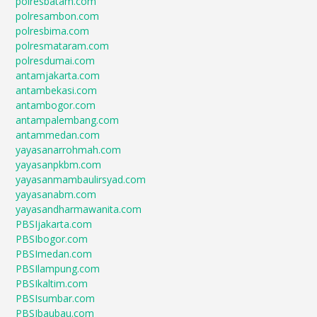
polresbatam.com
polresambon.com
polresbima.com
polresmataram.com
polresdumai.com
antamjakarta.com
antambekasi.com
antambogor.com
antampalembang.com
antammedan.com
yayasanarrohmah.com
yayasanpkbm.com
yayasanmambaulirsyad.com
yayasanabm.com
yayasandharmawanita.com
PBSIjakarta.com
PBSIbogor.com
PBSImedan.com
PBSIlampung.com
PBSIkaltim.com
PBSIsumbar.com
PBSIbaubau.com