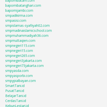
bapomibatam.com
bapomibatanghari.com
bapomijambi.com
smpadikirma.com
smpasisi.com
smpislamas-syafiiyah02.com
smpmadinaislamicschool.com
smpmuhammadiyah36.com
smpmuttaqien.com
smpnegeri115.com
smpnegeri15.com
smpnegeri265.com
smpnegeri3jakarta.com
smpnegeri73jakarta.com
smpyasda.com
smpyasporbi.com
smpypialbayan.com
SmartTani.id
PusatTani.id
BelajarTani.id
CerdasTani.id
KebunLestari.id