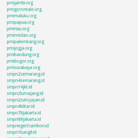
pmijambi.org
pmigorontalo.org
pmimaluku.org
pmipapua.org
pmiriau.org
pmimedan.org
pmipalembang.org
pmijogja.org
pmibandung.org
pmibogor.org
pmisurabaya.org
smpn2semarang.id
smpn4semarang.id
smpn14jkt.id
smpn2lumajang.id
smpn2sutojayan.id
smpn4blitar.id
smpn78jakarta.id
smpn88jakarta.id
smpnegeri1ambon.id
smpn1bangil.id