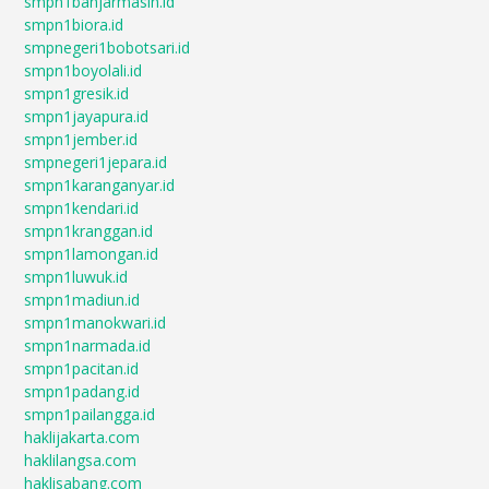
smpn1banjarmasin.id
smpn1biora.id
smpnegeri1bobotsari.id
smpn1boyolali.id
smpn1gresik.id
smpn1jayapura.id
smpn1jember.id
smpnegeri1jepara.id
smpn1karanganyar.id
smpn1kendari.id
smpn1kranggan.id
smpn1lamongan.id
smpn1luwuk.id
smpn1madiun.id
smpn1manokwari.id
smpn1narmada.id
smpn1pacitan.id
smpn1padang.id
smpn1pailangga.id
haklijakarta.com
haklilangsa.com
haklisabang.com