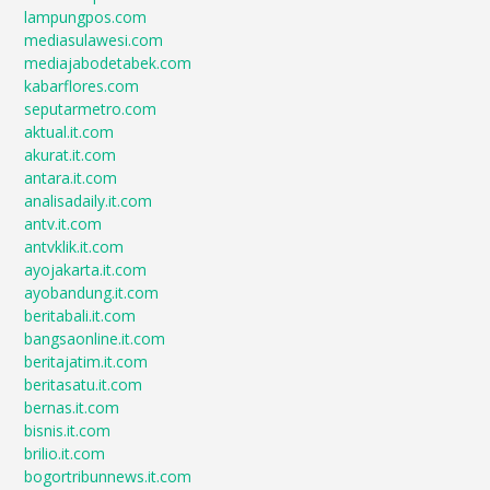
lampungpos.com
mediasulawesi.com
mediajabodetabek.com
kabarflores.com
seputarmetro.com
aktual.it.com
akurat.it.com
antara.it.com
analisadaily.it.com
antv.it.com
antvklik.it.com
ayojakarta.it.com
ayobandung.it.com
beritabali.it.com
bangsaonline.it.com
beritajatim.it.com
beritasatu.it.com
bernas.it.com
bisnis.it.com
brilio.it.com
bogortribunnews.it.com