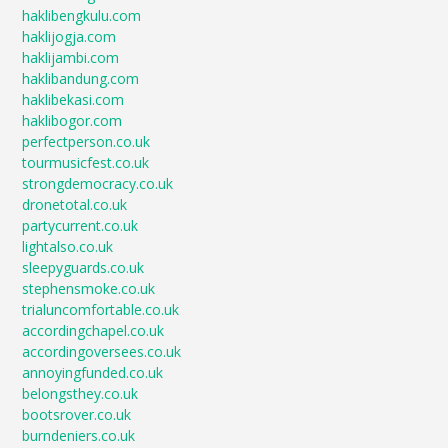
haklibengkulu.com
haklijogja.com
haklijambi.com
haklibandung.com
haklibekasi.com
haklibogor.com
perfectperson.co.uk
tourmusicfest.co.uk
strongdemocracy.co.uk
dronetotal.co.uk
partycurrent.co.uk
lightalso.co.uk
sleepyguards.co.uk
stephensmoke.co.uk
trialuncomfortable.co.uk
accordingchapel.co.uk
accordingoversees.co.uk
annoyingfunded.co.uk
belongsthey.co.uk
bootsrover.co.uk
burndeniers.co.uk