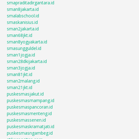
smapraditadirgantara.id
sman8jakarta.id
smalabschool.id
smaskanisius.id
sman2jakarta.id
sman68jkt.id
sman8yogyakarta.id
smasungguldel.id
sman1jogja.id
sman28dkijakarta.id
sman3jogja.id
sman81jkt.id
sman2malang.id
sman21jkt.id
puskesmasjakut.id
puskesmasmampang.id
puskesmaspancoran.id
puskesmasmenteng.id
puskesmassenen.id
puskesmaskramatjati.id
puskesmasngambeg.id