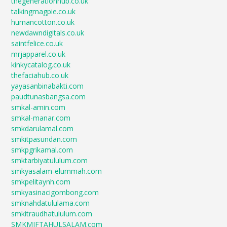
thegenerationhub.co.uk
talkingmagpie.co.uk
humancotton.co.uk
newdawndigitals.co.uk
saintfelice.co.uk
mrjapparel.co.uk
kinkycatalog.co.uk
thefaciahub.co.uk
yayasanbinabakti.com
paudtunasbangsa.com
smkal-amin.com
smkal-manar.com
smkdarulamal.com
smkitpasundan.com
smkpgrikamal.com
smktarbiyatululum.com
smkyasalam-elummah.com
smkpelitaynh.com
smkyasinacigombong.com
smknahdatululama.com
smkitraudhatululum.com
SMKMIFTAHULSALAM.com