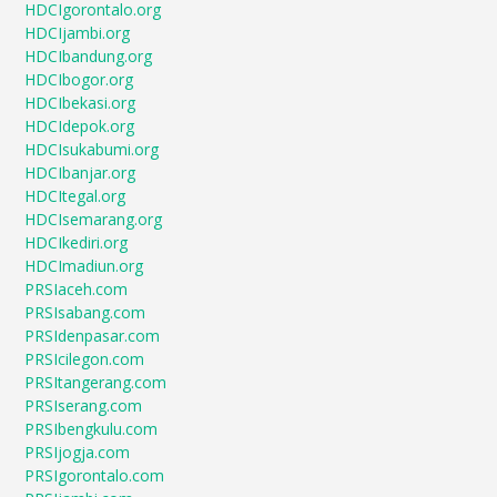
HDCIgorontalo.org
HDCIjambi.org
HDCIbandung.org
HDCIbogor.org
HDCIbekasi.org
HDCIdepok.org
HDCIsukabumi.org
HDCIbanjar.org
HDCItegal.org
HDCIsemarang.org
HDCIkediri.org
HDCImadiun.org
PRSIaceh.com
PRSIsabang.com
PRSIdenpasar.com
PRSIcilegon.com
PRSItangerang.com
PRSIserang.com
PRSIbengkulu.com
PRSIjogja.com
PRSIgorontalo.com