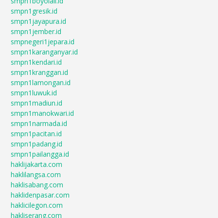
smpn1boyolali.id
smpn1gresik.id
smpn1jayapura.id
smpn1jember.id
smpnegeri1jepara.id
smpn1karanganyar.id
smpn1kendari.id
smpn1kranggan.id
smpn1lamongan.id
smpn1luwuk.id
smpn1madiun.id
smpn1manokwari.id
smpn1narmada.id
smpn1pacitan.id
smpn1padang.id
smpn1pailangga.id
haklijakarta.com
haklilangsa.com
haklisabang.com
haklidenpasar.com
haklicilegon.com
hakliserang.com