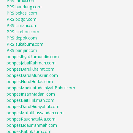
PRSIjambi.com
PRSIbandung.com
PRSIbekasi.com
PRSIbogor.com
PRSIcimahi.com
PRSIcirebon.com
PRSIdepok.com
PRSIsukabumi.com
PRSIbanjar.com
ponpesIhyaUlumuddin.com
ponpesJabalRahmah.com
ponpesDarulKhairat.com
ponpesDarulMuhsinin.com
ponpesNurulHudas.com
ponpesMadinatuddiniyahBabul.com
ponpesInsanMadani.com
ponpesBaitilHikmah.com
ponpesDarulHidayahul.com
ponpesMafatihussaadah.com
ponpesRaudhatulAla.com
ponpesLiqaurrahmah.com
ponpesBabulUlum.com