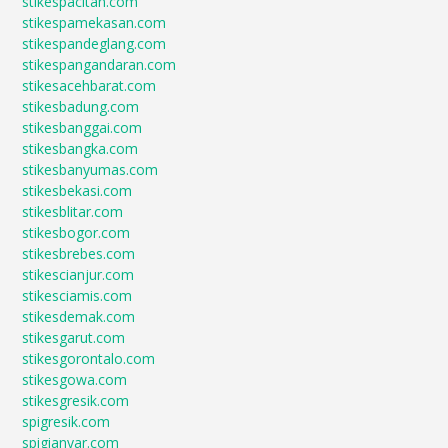
stikespacitan.com
stikespamekasan.com
stikespandeglang.com
stikespangandaran.com
stikesacehbarat.com
stikesbadung.com
stikesbanggai.com
stikesbangka.com
stikesbanyumas.com
stikesbekasi.com
stikesblitar.com
stikesbogor.com
stikesbrebes.com
stikescianjur.com
stikesciamis.com
stikesdemak.com
stikesgarut.com
stikesgorontalo.com
stikesgowa.com
stikesgresik.com
spigresik.com
spigianyar.com