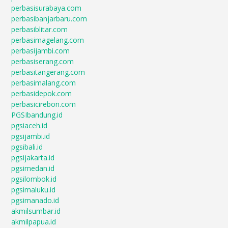
perbasisurabaya.com
perbasibanjarbaru.com
perbasiblitar.com
perbasimagelang.com
perbasijambi.com
perbasiserang.com
perbasitangerang.com
perbasimalang.com
perbasidepok.com
perbasicirebon.com
PGSIbandung.id
pgsiaceh.id
pgsijambi.id
pgsibali.id
pgsijakarta.id
pgsimedan.id
pgsilombok.id
pgsimaluku.id
pgsimanado.id
akmilsumbar.id
akmilpapua.id