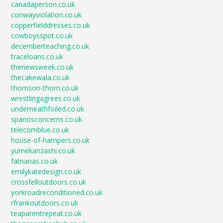
canadaperson.co.uk
conwayviolation.co.uk
copperfielddresses.co.uk
cowboysspot.co.uk
decemberteaching.co.uk
traceloans.co.uk
thenewsweek.co.uk
thecakewala.co.uk
thomson-thorn.co.uk
wrestlingagrees.co.uk
underneathfoiled.co.uk
spanosconcerns.co.uk
telecomblue.co.uk
house-of-hampers.co.uk
yumekanzashi.co.uk
fatnanas.co.uk
emilykatedesign.co.uk
crossfelloutdoors.co.uk
yorkroadreconditioned.co.uk
rfrankoutdoors.co.uk
teaparentrepeat.co.uk