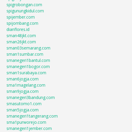
spigrobongan.com
spigunungkidul.com
spijember.com
spijombang.com
dianflores.id
sman48jkt.com
sman26jkt.com
sman03semarang.com
sman1sumbar.com
smanegeri1bantul.com
smanegeri1bogor.com
sman1surabaya.com
sman6jogja.com
sma1magelang.com
sman9jogja.com
smanegeri3bandung.com
smasutomo1.com
sman5jogja.com
smanegeri1tangerang.com
sma1purworejo.com
smanegeri1jember.com