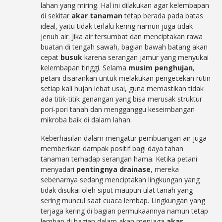
lahan yang miring. Hal ini dilakukan agar kelembapan
di sekitar
akar tanaman
tetap berada pada batas
ideal, yaitu tidak terlalu kering namun juga tidak
jenuh air. Jika air tersumbat dan menciptakan rawa
buatan di tengah sawah, bagian bawah batang akan
cepat
busuk
karena serangan jamur yang menyukai
kelembapan tinggi. Selama
musim penghujan
,
petani disarankan untuk melakukan pengecekan rutin
setiap kali hujan lebat usai, guna memastikan tidak
ada titik-titik genangan yang bisa merusak struktur
pori-pori tanah dan mengganggu keseimbangan
mikroba baik di dalam lahan.
Keberhasilan dalam mengatur pembuangan air juga
memberikan dampak positif bagi daya tahan
tanaman terhadap serangan hama. Ketika petani
menyadari
pentingnya drainase
, mereka
sebenarnya sedang menciptakan lingkungan yang
tidak disukai oleh siput maupun ulat tanah yang
sering muncul saat cuaca lembap. Lingkungan yang
terjaga kering di bagian permukaannya namun tetap
lembap di bagian dalam akan menjaga
akar