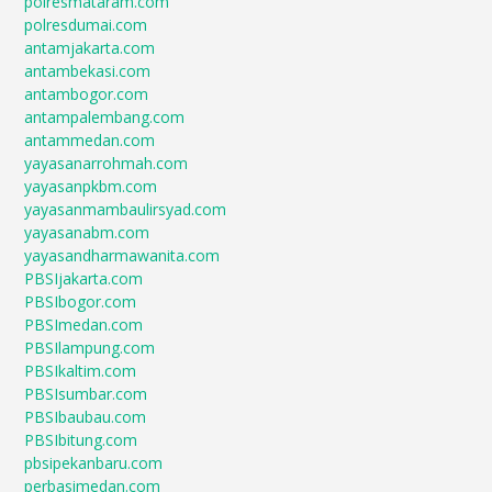
polresmataram.com
polresdumai.com
antamjakarta.com
antambekasi.com
antambogor.com
antampalembang.com
antammedan.com
yayasanarrohmah.com
yayasanpkbm.com
yayasanmambaulirsyad.com
yayasanabm.com
yayasandharmawanita.com
PBSIjakarta.com
PBSIbogor.com
PBSImedan.com
PBSIlampung.com
PBSIkaltim.com
PBSIsumbar.com
PBSIbaubau.com
PBSIbitung.com
pbsipekanbaru.com
perbasimedan.com