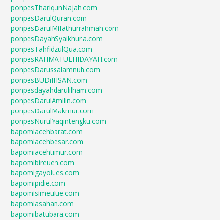
ponpesThariqunNajah.com
ponpesDarulQuran.com
ponpesDarulMifathurrahmah.com
ponpesDayahSyaikhuna.com
ponpesTahfidzulQua.com
ponpesRAHMATULHIDAYAH.com
ponpesDarussalamnuh.com
ponpesBUDiIHSAN.com
ponpesdayahdarulilham.com
ponpesDarulAmilin.com
ponpesDarulMakmur.com
ponpesNurulYaqintengku.com
bapomiacehbarat.com
bapomiacehbesar.com
bapomiacehtimur.com
bapomibireuen.com
bapomigayolues.com
bapomipidie.com
bapomisimeulue.com
bapomiasahan.com
bapomibatubara.com