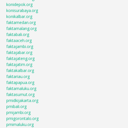
konidepok.org
konisurabaya.org
konikalbar.org
faktamedan.org
faktamalang.org
faktabali.org
faktaaceh.org
faktajambi.org
faktajabar.org
faktajateng.org
faktajatim.org
faktakalbar.org
faktariau.org
faktapapua.org
faktamaluku.org
faktasumut.org
pmidkijakarta.org
pmibali.org
pmijambi.org
pmigorontalo.org
pmimaluku.org