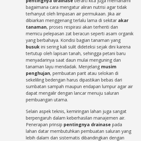
pentingnya drainase
berarti kita juga memahami
bagaimana cara mengatur aliran nutrisi agar tidak
terhanyut oleh limpasan air permukaan. Jika air
dibiarkan menggenang terlalu lama di sekitar
akar
tanaman
, proses respirasi akan terhenti dan
memicu pelepasan zat beracun seperti asam organik
yang berbahaya. Kondisi bagian tanaman yang
busuk
ini sering kali sulit dideteksi sejak dini karena
tertutup oleh lapisan tanah, sehingga petani baru
menyadarinya saat daun mulai menguning dan
tanaman layu mendadak. Menjelang
musim
penghujan
, pembuatan parit atau selokan di
sekeliling bedengan harus dipastikan bebas dari
sumbatan sampah maupun endapan lumpur agar air
dapat mengalir dengan lancar menuju saluran
pembuangan utama.
Selain aspek teknis, kemiringan lahan juga sangat
berpengaruh dalam keberhasilan manajemen air.
Penerapan prinsip
pentingnya drainase
pada
lahan datar membutuhkan pembuatan saluran yang
lebih dalam dan sistematis dibandingkan dengan