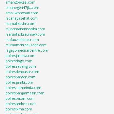
sman2bekasi.com
smanegeri47jkt.com
sma1wonosari.com
rscahayasehat.com
rsumalikasim.com
rsuprimaintimedika.com
rsarunlhokseumaw.com
rsufauziahbireu.com
rsumumcitrahusada.com
rsgayomedicalcentre.com
polresjakarta.com
polresdago.com
polressabang.com
polresdenpasar.com
polresbanten.com
polresjambi.com
polressamarinda.com
polresbanjarmasin.com
polresbatam.com
polresambon.com
polresbima.com