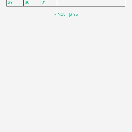
29
30
31
« Nov
Jan »