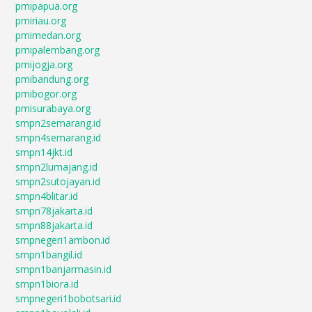
pmipapua.org
pmiriau.org
pmimedan.org
pmipalembang.org
pmijogja.org
pmibandung.org
pmibogor.org
pmisurabaya.org
smpn2semarang.id
smpn4semarang.id
smpn14jkt.id
smpn2lumajang.id
smpn2sutojayan.id
smpn4blitar.id
smpn78jakarta.id
smpn88jakarta.id
smpnegeri1ambon.id
smpn1bangil.id
smpn1banjarmasin.id
smpn1biora.id
smpnegeri1bobotsari.id