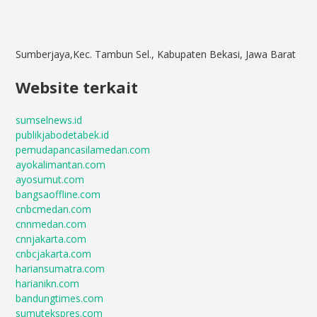
Sumberjaya,Kec. Tambun Sel., Kabupaten Bekasi, Jawa Barat
Website terkait
sumselnews.id
publikjabodetabek.id
pemudapancasilamedan.com
ayokalimantan.com
ayosumut.com
bangsaoffline.com
cnbcmedan.com
cnnmedan.com
cnnjakarta.com
cnbcjakarta.com
hariansumatra.com
harianikn.com
bandungtimes.com
sumutekspres.com