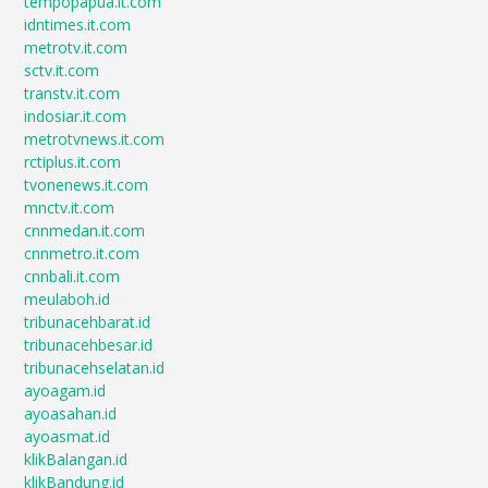
tempopapua.it.com
idntimes.it.com
metrotv.it.com
sctv.it.com
transtv.it.com
indosiar.it.com
metrotvnews.it.com
rctiplus.it.com
tvonenews.it.com
mnctv.it.com
cnnmedan.it.com
cnnmetro.it.com
cnnbali.it.com
meulaboh.id
tribunacehbarat.id
tribunacehbesar.id
tribunacehselatan.id
ayoagam.id
ayoasahan.id
ayoasmat.id
klikBalangan.id
klikBandung.id