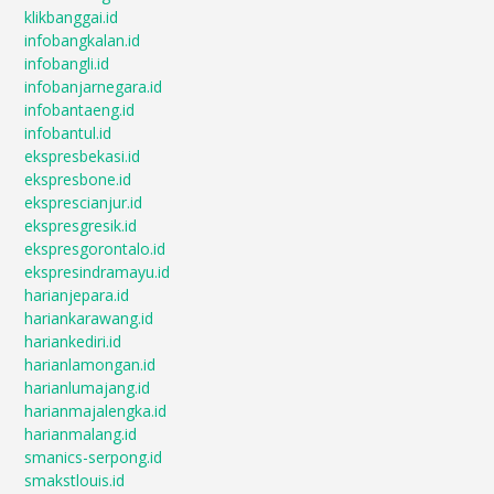
klikbanggai.id
infobangkalan.id
infobangli.id
infobanjarnegara.id
infobantaeng.id
infobantul.id
ekspresbekasi.id
ekspresbone.id
eksprescianjur.id
ekspresgresik.id
ekspresgorontalo.id
ekspresindramayu.id
harianjepara.id
hariankarawang.id
hariankediri.id
harianlamongan.id
harianlumajang.id
harianmajalengka.id
harianmalang.id
smanics-serpong.id
smakstlouis.id