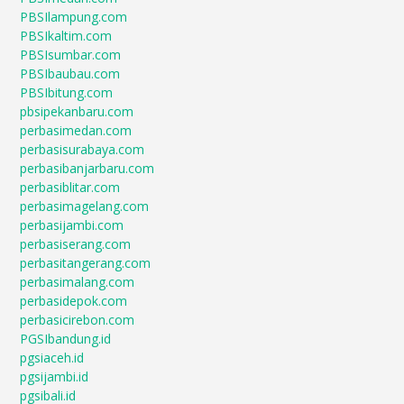
PBSIlampung.com
PBSIkaltim.com
PBSIsumbar.com
PBSIbaubau.com
PBSIbitung.com
pbsipekanbaru.com
perbasimedan.com
perbasisurabaya.com
perbasibanjarbaru.com
perbasiblitar.com
perbasimagelang.com
perbasijambi.com
perbasiserang.com
perbasitangerang.com
perbasimalang.com
perbasidepok.com
perbasicirebon.com
PGSIbandung.id
pgsiaceh.id
pgsijambi.id
pgsibali.id