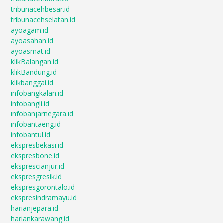
tribunacehbesar.id
tribunacehselatan.id
ayoagam.id
ayoasahan.id
ayoasmat.id
klikBalangan.id
klikBandung.id
klikbanggai.id
infobangkalan.id
infobangli.id
infobanjarnegara.id
infobantaeng.id
infobantul.id
ekspresbekasi.id
ekspresbone.id
eksprescianjur.id
ekspresgresik.id
ekspresgorontalo.id
ekspresindramayu.id
harianjepara.id
hariankarawang.id