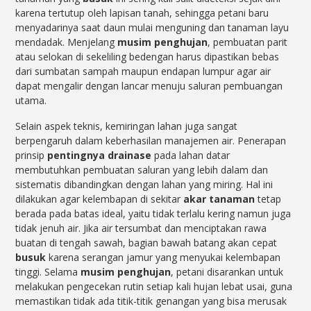
karena tertutup oleh lapisan tanah, sehingga petani baru
menyadarinya saat daun mulai menguning dan tanaman layu
mendadak. Menjelang
musim penghujan
, pembuatan parit
atau selokan di sekeliling bedengan harus dipastikan bebas
dari sumbatan sampah maupun endapan lumpur agar air
dapat mengalir dengan lancar menuju saluran pembuangan
utama.
Selain aspek teknis, kemiringan lahan juga sangat
berpengaruh dalam keberhasilan manajemen air. Penerapan
prinsip
pentingnya drainase
pada lahan datar
membutuhkan pembuatan saluran yang lebih dalam dan
sistematis dibandingkan dengan lahan yang miring. Hal ini
dilakukan agar kelembapan di sekitar
akar tanaman
tetap
berada pada batas ideal, yaitu tidak terlalu kering namun juga
tidak jenuh air. Jika air tersumbat dan menciptakan rawa
buatan di tengah sawah, bagian bawah batang akan cepat
busuk
karena serangan jamur yang menyukai kelembapan
tinggi. Selama
musim penghujan
, petani disarankan untuk
melakukan pengecekan rutin setiap kali hujan lebat usai, guna
memastikan tidak ada titik-titik genangan yang bisa merusak