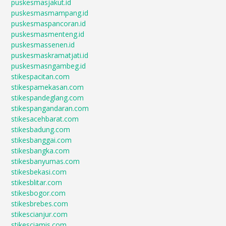
puskesmasjakut.id
puskesmasmampang.id
puskesmaspancoran.id
puskesmasmenteng.id
puskesmassenen.id
puskesmaskramatjati.id
puskesmasngambeg.id
stikespacitan.com
stikespamekasan.com
stikespandeglang.com
stikespangandaran.com
stikesacehbarat.com
stikesbadung.com
stikesbanggai.com
stikesbangka.com
stikesbanyumas.com
stikesbekasi.com
stikesblitar.com
stikesbogor.com
stikesbrebes.com
stikescianjur.com
stikesciamis.com