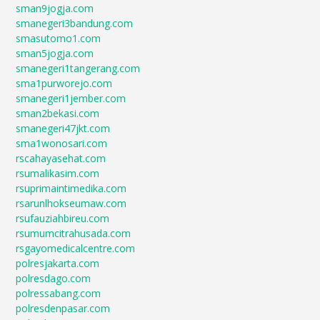
sman9jogja.com
smanegeri3bandung.com
smasutomo1.com
sman5jogja.com
smanegeri1tangerang.com
sma1purworejo.com
smanegeri1jember.com
sman2bekasi.com
smanegeri47jkt.com
sma1wonosari.com
rscahayasehat.com
rsumalikasim.com
rsuprimaintimedika.com
rsarunlhokseumaw.com
rsufauziahbireu.com
rsumumcitrahusada.com
rsgayomedicalcentre.com
polresjakarta.com
polresdago.com
polressabang.com
polresdenpasar.com