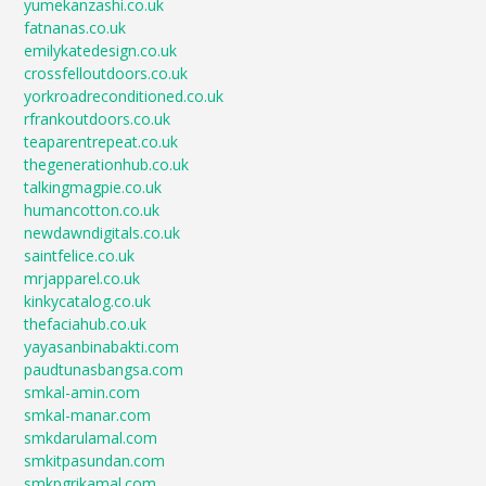
yumekanzashi.co.uk
fatnanas.co.uk
emilykatedesign.co.uk
crossfelloutdoors.co.uk
yorkroadreconditioned.co.uk
rfrankoutdoors.co.uk
teaparentrepeat.co.uk
thegenerationhub.co.uk
talkingmagpie.co.uk
humancotton.co.uk
newdawndigitals.co.uk
saintfelice.co.uk
mrjapparel.co.uk
kinkycatalog.co.uk
thefaciahub.co.uk
yayasanbinabakti.com
paudtunasbangsa.com
smkal-amin.com
smkal-manar.com
smkdarulamal.com
smkitpasundan.com
smkpgrikamal.com