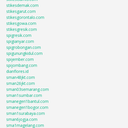
stikesdemak.com
stikesgarut.com
stikesgorontalo.com
stikesgowa.com
stikesgresik.com
spigresik.com
spigianyar.com
spigrobongan.com
spigunungkidul.com
spijember.com
spijombang.com
dianflores.id
sman48jkt.com
sman26jkt.com
sman03semarang.com
sman1sumbar.com
smanegeri1bantul.com
smanegeri1bogor.com
sman1surabaya.com
sman6jogja.com
sma1magelang.com