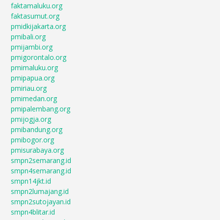
faktamaluku.org
faktasumut.org
pmidkijakarta.org
pmibali.org
pmijambi.org
pmigorontalo.org
pmimaluku.org
pmipapua.org
pmiriau.org
pmimedan.org
pmipalembang.org
pmijogja.org
pmibandung.org
pmibogor.org
pmisurabaya.org
smpn2semarang.id
smpn4semarang.id
smpn14jkt.id
smpn2lumajang.id
smpn2sutojayan.id
smpn4blitar.id