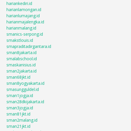
hariankediri.id
harianlamongan.id
harianlumajang.id
harianmajalengka.id
harianmalang.id
smanics-serpong.id
smakstlouis.id
smapraditadirgantara.id
sman8jakarta.id
smalabschool.id
smaskanisius.id
sman2jakarta.id
sman68jkt.id
sman8yogyakarta.id
smasungguldel.id
sman1jogja.id
sman28dkijakarta.id
sman3jogja.id
sman81jkt.id
sman2malang.id
sman21jkt.id