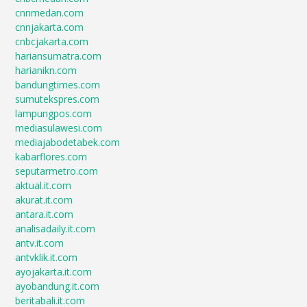
cnnmedan.com
cnnjakarta.com
cnbcjakarta.com
hariansumatra.com
harianikn.com
bandungtimes.com
sumutekspres.com
lampungpos.com
mediasulawesi.com
mediajabodetabek.com
kabarflores.com
seputarmetro.com
aktual.it.com
akurat.it.com
antara.it.com
analisadaily.it.com
antv.it.com
antvklik.it.com
ayojakarta.it.com
ayobandung.it.com
beritabali.it.com