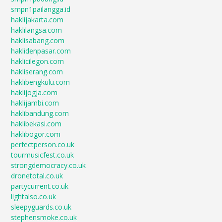
smpn1pailangga.id
haklijakarta.com
haklilangsa.com
haklisabang.com
haklidenpasar.com
haklicilegon.com
hakliserang.com
haklibengkulu.com
haklijogja.com
haklijambi.com
haklibandung.com
haklibekasi.com
haklibogor.com
perfectperson.co.uk
tourmusicfest.co.uk
strongdemocracy.co.uk
dronetotal.co.uk
partycurrent.co.uk
lightalso.co.uk
sleepyguards.co.uk
stephensmoke.co.uk