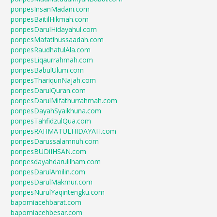
ponpesInsanMadani.com
ponpesBaitilHikmah.com
ponpesDarulHidayahul.com
ponpesMafatihussaadah.com
ponpesRaudhatulAla.com
ponpesLiqaurrahmah.com
ponpesBabulUlum.com
ponpesThariqunNajah.com
ponpesDarulQuran.com
ponpesDarulMifathurrahmah.com
ponpesDayahSyaikhuna.com
ponpesTahfidzulQua.com
ponpesRAHMATULHIDAYAH.com
ponpesDarussalamnuh.com
ponpesBUDiIHSAN.com
ponpesdayahdarulilham.com
ponpesDarulAmilin.com
ponpesDarulMakmur.com
ponpesNurulYaqintengku.com
bapomiacehbarat.com
bapomiacehbesar.com