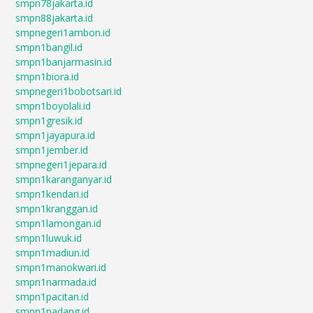
smpn78jakarta.id
smpn88jakarta.id
smpnegeri1ambon.id
smpn1bangil.id
smpn1banjarmasin.id
smpn1biora.id
smpnegeri1bobotsari.id
smpn1boyolali.id
smpn1gresik.id
smpn1jayapura.id
smpn1jember.id
smpnegeri1jepara.id
smpn1karanganyar.id
smpn1kendari.id
smpn1kranggan.id
smpn1lamongan.id
smpn1luwuk.id
smpn1madiun.id
smpn1manokwari.id
smpn1narmada.id
smpn1pacitan.id
smpn1padang.id