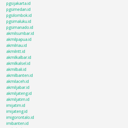
pgsijakarta.id
pgsimedan.id
pgsilombok.id
pgsimaluku.id
pgsimanado.id
akmilsumbar.id
akmilpapua.id
akmilriau.id
akmilntt.id
akmilkalbar.id
akmilkalsel.id
akmilbali.id
akmilbanten.id
akmilaceh.id
akmiljabar.id
akmiljateng.id
akmiljatim.id
imijatim.id
imijateng.id
imigorontalo.id
imibanten.id