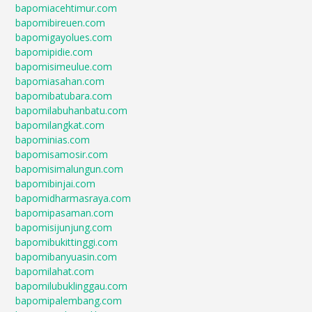
bapomiacehtimur.com
bapomibireuen.com
bapomigayolues.com
bapomipidie.com
bapomisimeulue.com
bapomiasahan.com
bapomibatubara.com
bapomilabuhanbatu.com
bapomilangkat.com
bapominias.com
bapomisamosir.com
bapomisimalungun.com
bapomibinjai.com
bapomidharmasraya.com
bapomipasaman.com
bapomisijunjung.com
bapomibukittinggi.com
bapomibanyuasin.com
bapomilahat.com
bapomilubuklinggau.com
bapomipalembang.com