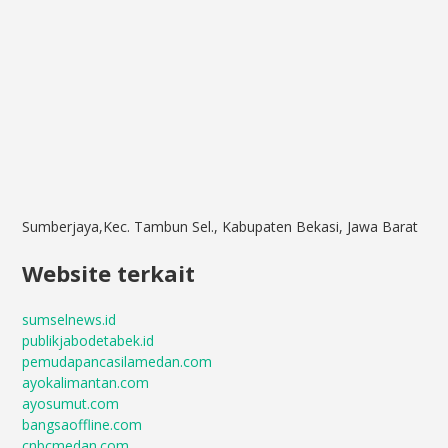
Sumberjaya,Kec. Tambun Sel., Kabupaten Bekasi, Jawa Barat
Website terkait
sumselnews.id
publikjabodetabek.id
pemudapancasilamedan.com
ayokalimantan.com
ayosumut.com
bangsaoffline.com
cnbcmedan.com