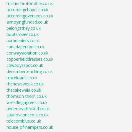
trialuncomfortable.co.uk
accordingchapel.co.uk
accordingoversees.co.uk
annoyingfunded.co.uk
belongsthey.co.uk
bootsrover.co.uk
burndeniers.co.uk
canadaperson.co.uk
conwayviolation.co.uk
copperfielddresses.co.uk
cowboysspot.co.uk
decemberteaching.co.uk
traceloans.co.uk
thenewsweek.co.uk
thecakewala.co.uk
thomson-thorn.co.uk
wrestlingagrees.co.uk
underneathfoiled.co.uk
spanosconcerns.co.uk
telecomblue.co.uk
house-of-hampers.co.uk