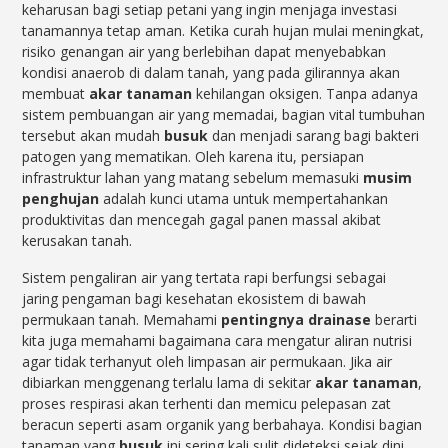
keharusan bagi setiap petani yang ingin menjaga investasi
tanamannya tetap aman. Ketika curah hujan mulai meningkat,
risiko genangan air yang berlebihan dapat menyebabkan
kondisi anaerob di dalam tanah, yang pada gilirannya akan
membuat
akar tanaman
kehilangan oksigen. Tanpa adanya
sistem pembuangan air yang memadai, bagian vital tumbuhan
tersebut akan mudah
busuk
dan menjadi sarang bagi bakteri
patogen yang mematikan. Oleh karena itu, persiapan
infrastruktur lahan yang matang sebelum memasuki
musim
penghujan
adalah kunci utama untuk mempertahankan
produktivitas dan mencegah gagal panen massal akibat
kerusakan tanah.
Sistem pengaliran air yang tertata rapi berfungsi sebagai
jaring pengaman bagi kesehatan ekosistem di bawah
permukaan tanah. Memahami
pentingnya drainase
berarti
kita juga memahami bagaimana cara mengatur aliran nutrisi
agar tidak terhanyut oleh limpasan air permukaan. Jika air
dibiarkan menggenang terlalu lama di sekitar
akar tanaman
,
proses respirasi akan terhenti dan memicu pelepasan zat
beracun seperti asam organik yang berbahaya. Kondisi bagian
tanaman yang
busuk
ini sering kali sulit dideteksi sejak dini