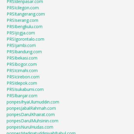
PRSIdenpasar.com
PRSIcilegon.com
PRSItangerang.com
PRSIserang.com
PRSIbengkulu.com
PRSIjogja.com
PRSIgorontalo.com
PRSIjambi.com
PRSIbandung.com
PRSIbekasi.com
PRSIbogor.com
PRSIcimahi.com
PRSIcirebon.com
PRSIdepok.com
PRSIsukabumi.com
PRSIbanjar.com
ponpesIhyaUlumuddin.com
ponpesJabalRahmah.com
ponpesDarulKhairat.com
ponpesDarulMuhsinin.com
ponpesNurulHudas.com
ponpesMadinatuddiniyahBabul.com