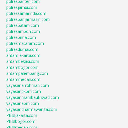
polresbanten.com
polresjambi.com
polressamarinda.com
polresbanjarmasin.com
polresbatam.com
polresambon.com
polresbima.com
polresmataram.com
polresdumai.com
antamjakarta.com
antambekasi.com
antambogor.com
antampalembang.com
antammedan.com
yayasanarrohmah.com
yayasanpkbm.com
yayasanmambaulirsyad.com
yayasanabm.com
yayasandharmawanita.com
PBSIjakarta.com
PBSIbogor.com
PBSImedan.com