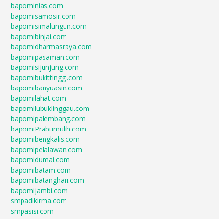
bapominias.com
bapomisamosir.com
bapomisimalungun.com
bapomibinjai.com
bapomidharmasraya.com
bapomipasaman.com
bapomisijunjung.com
bapomibukittinggi.com
bapomibanyuasin.com
bapomilahat.com
bapomilubuklinggau.com
bapomipalembang.com
bapomiPrabumulih.com
bapomibengkalis.com
bapomipelalawan.com
bapomidumai.com
bapomibatam.com
bapomibatanghari.com
bapomijambi.com
smpadikirma.com
smpasisi.com