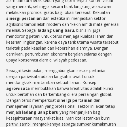
alam dan tata letak kebun yang rapi menjadi konten visual
yang menarik, sehingga secara tidak langsung wisatawan
melakukan promosi gratis bagi lokasi tersebut. Kekuatan
sinergi pertanian
dan estetika ini menjadikan sektor
agribisnis tampil lebih modern dan “kekinian” di mata generasi
milenial. Sebagai
ladang uang baru
, bisnis ini juga
mendorong petani untuk terus menjaga kualitas lahan dan
keasrian lingkungan, karena daya tarik utama wisata tersebut
terletak pada keaslian dan kebersihan alamnya. Dengan
demikian, pertumbuhan ekonomi berjalan selaras dengan
upaya konservasi alam di wilayah pedesaan.
Sebagai kesimpulan, menggabungkan sektor pertanian
dengan pariwisata adalah langkah inovatif untuk
mendongkrak nilai tambah sebuah lahan. Konsep
agrowisata
membuktikan bahwa kreativitas adalah kunci
untuk bertahan dan berkembang di era persaingan global.
Dengan terus memperkuat
sinergi pertanian
dan
manajemen layanan yang profesional, sektor ini akan tetap
menjadi
ladang uang baru
yang menjanjikan bagi
kesejahteraan masyarakat luas. Mari kita lestarikan bumi
pertiwi sambil menjadikannya sebagai sumber kemakmuran