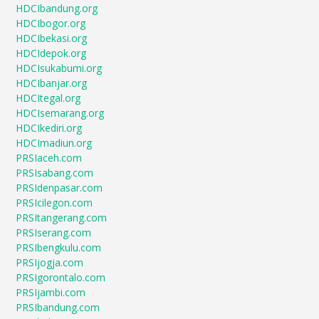
HDCIbandung.org
HDCIbogor.org
HDCIbekasi.org
HDCIdepok.org
HDCIsukabumi.org
HDCIbanjar.org
HDCItegal.org
HDCIsemarang.org
HDCIkediri.org
HDCImadiun.org
PRSIaceh.com
PRSIsabang.com
PRSIdenpasar.com
PRSIcilegon.com
PRSItangerang.com
PRSIserang.com
PRSIbengkulu.com
PRSIjogja.com
PRSIgorontalo.com
PRSIjambi.com
PRSIbandung.com