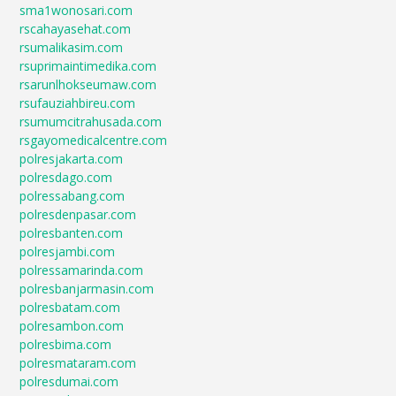
sma1wonosari.com
rscahayasehat.com
rsumalikasim.com
rsuprimaintimedika.com
rsarunlhokseumaw.com
rsufauziahbireu.com
rsumumcitrahusada.com
rsgayomedicalcentre.com
polresjakarta.com
polresdago.com
polressabang.com
polresdenpasar.com
polresbanten.com
polresjambi.com
polressamarinda.com
polresbanjarmasin.com
polresbatam.com
polresambon.com
polresbima.com
polresmataram.com
polresdumai.com