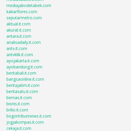
mediajabodetabek.com
kabarflores.com
seputarmetro.com
aktual.it.com
akurat.it.com
antara.it.com
analisadaily.it.com
antv.it.com
antvklik.it.com
ayojakarta.it.com
ayobandung.it.com
beritabali.it.com
bangsaonline.it.com
beritajatim.it.com
beritasatu.it.com
bernas.it.com
bisnis.it.com
brilio.it.com
bogortribunnews.it.com
jogjakompas.it.com
cekaja.it.com