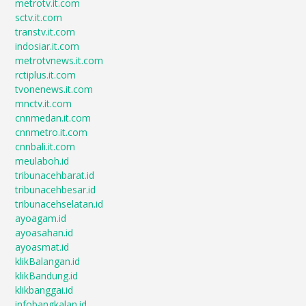
metrotv.it.com
sctv.it.com
transtv.it.com
indosiar.it.com
metrotvnews.it.com
rctiplus.it.com
tvonenews.it.com
mnctv.it.com
cnnmedan.it.com
cnnmetro.it.com
cnnbali.it.com
meulaboh.id
tribunacehbarat.id
tribunacehbesar.id
tribunacehselatan.id
ayoagam.id
ayoasahan.id
ayoasmat.id
klikBalangan.id
klikBandung.id
klikbanggai.id
infobangkalan.id