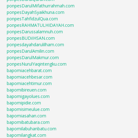
ponpesDarulMifathurrahmah.com
ponpesDayahSyaikhuna.com
ponpesTahfidzulQua.com
ponpesRAHMATULHIDAYAH.com
ponpesDarussalamnuh.com
ponpesBUDiIHSAN.com
ponpesdayahdarulilham.com
ponpesDarulAmilin.com
ponpesDarulMakmur.com
ponpesNurulYaqintengku.com
bapomiacehbarat.com
bapomiacehbesar.com
bapomiacehtimur.com
bapomibireuen.com
bapomigayolues.com
bapomipidie.com
bapomisimeulue.com
bapomiasahan.com
bapomibatubara.com
bapomilabuhanbatu.com
bapomilangkat.com