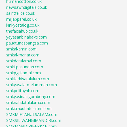
humancotton.co.uk
newdawndigitals.co.uk
saintfelice.co.uk
mrjapparel.co.uk
kinkycatalog.co.uk
thefaciahub.co.uk
yayasanbinabakti.com
paudtunasbangsa.com
smkal-amin.com
smkal-manar.com
smkdarulamal.com
smkitpasundan.com
smkpgrikamal.com
smktarbiyatululum.com
smkyasalam-elummah.com
smkpelitaynh.com
smkyasinacigombong.com
smknahdatululama.com
smkitraudhatululum.com
SMKMIFTAHULSALAM.com
SMKSILIWANGIMANDIRI.com
SMKMANDIRIBERKAH.com