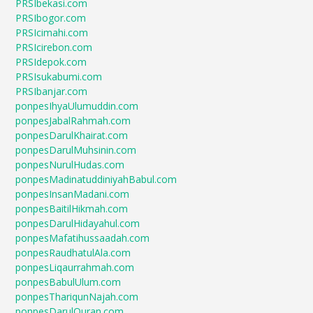
PRSIbekasi.com
PRSIbogor.com
PRSIcimahi.com
PRSIcirebon.com
PRSIdepok.com
PRSIsukabumi.com
PRSIbanjar.com
ponpesIhyaUlumuddin.com
ponpesJabalRahmah.com
ponpesDarulKhairat.com
ponpesDarulMuhsinin.com
ponpesNurulHudas.com
ponpesMadinatuddiniyahBabul.com
ponpesInsanMadani.com
ponpesBaitilHikmah.com
ponpesDarulHidayahul.com
ponpesMafatihussaadah.com
ponpesRaudhatulAla.com
ponpesLiqaurrahmah.com
ponpesBabulUlum.com
ponpesThariqunNajah.com
ponpesDarulQuran.com