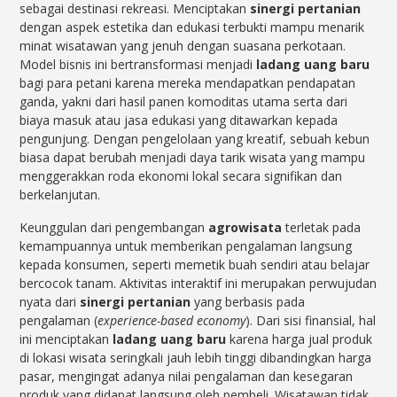
sebagai destinasi rekreasi. Menciptakan
sinergi pertanian
dengan aspek estetika dan edukasi terbukti mampu menarik
minat wisatawan yang jenuh dengan suasana perkotaan.
Model bisnis ini bertransformasi menjadi
ladang uang baru
bagi para petani karena mereka mendapatkan pendapatan
ganda, yakni dari hasil panen komoditas utama serta dari
biaya masuk atau jasa edukasi yang ditawarkan kepada
pengunjung. Dengan pengelolaan yang kreatif, sebuah kebun
biasa dapat berubah menjadi daya tarik wisata yang mampu
menggerakkan roda ekonomi lokal secara signifikan dan
berkelanjutan.
Keunggulan dari pengembangan
agrowisata
terletak pada
kemampuannya untuk memberikan pengalaman langsung
kepada konsumen, seperti memetik buah sendiri atau belajar
bercocok tanam. Aktivitas interaktif ini merupakan perwujudan
nyata dari
sinergi pertanian
yang berbasis pada
pengalaman (
experience-based economy
). Dari sisi finansial, hal
ini menciptakan
ladang uang baru
karena harga jual produk
di lokasi wisata seringkali jauh lebih tinggi dibandingkan harga
pasar, mengingat adanya nilai pengalaman dan kesegaran
produk yang didapat langsung oleh pembeli. Wisatawan tidak