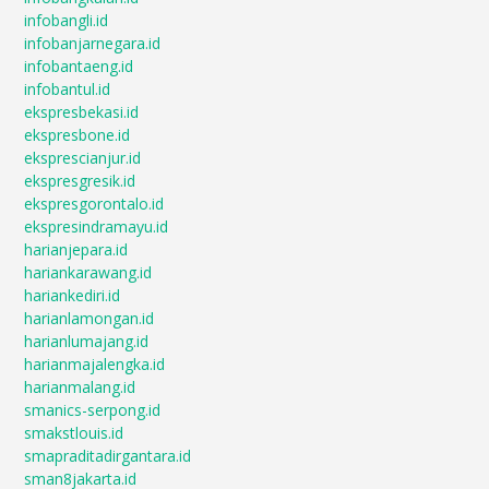
infobangli.id
infobanjarnegara.id
infobantaeng.id
infobantul.id
ekspresbekasi.id
ekspresbone.id
eksprescianjur.id
ekspresgresik.id
ekspresgorontalo.id
ekspresindramayu.id
harianjepara.id
hariankarawang.id
hariankediri.id
harianlamongan.id
harianlumajang.id
harianmajalengka.id
harianmalang.id
smanics-serpong.id
smakstlouis.id
smapraditadirgantara.id
sman8jakarta.id