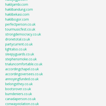
haklijambi.com
haklibandung.com
haklibekasi.com
haklibogor.com
perfectperson.co.uk
tourmusicfest.co.uk
strongdemocracy.co.uk
dronetotal.co.uk
partycurrent.co.uk
lightalso.co.uk
sleepyguards.co.uk
stephensmoke.co.uk
trialuncomfortable.co.uk
accordingchapel.co.uk
accordingoversees.co.uk
annoyingfunded.co.uk
belongsthey.co.uk
bootsrover.co.uk
burndeniers.co.uk
canadaperson.co.uk
conwayviolation.co.uk