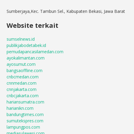
Sumberjaya,Kec. Tambun Sel., Kabupaten Bekasi, Jawa Barat
Website terkait
sumselnews.id
publikjabodetabek.id
pemudapancasilamedan.com
ayokalimantan.com
ayosumut.com
bangsaoffline.com
cnbcmedan.com
cnnmedan.com
cnnjakarta.com
cnbcjakarta.com
hariansumatra.com
harianikn.com
bandungtimes.com
sumutekspres.com
lampungpos.com
mediasulawesi.com