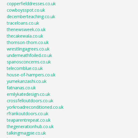
copperfielddresses.co.uk
cowboysspot.co.uk
decemberteaching.co.uk
traceloans.co.uk
thenewsweek.co.uk
thecakewala.co.uk
thomson-thorn.co.uk
wrestlingagrees.co.uk
underneathfoiled.co.uk
spanosconcerns.co.uk
telecomblue.co.uk
house-of-hampers.co.uk
yumekanzashi.co.uk
fatnanas.co.uk
emilykatedesign.co.uk
crossfelloutdoors.co.uk
yorkroadreconditioned.co.uk
rfrankoutdoors.co.uk
teaparentrepeat.co.uk
thegenerationhub.co.uk
talkingmagpie.co.uk