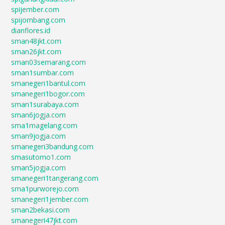
spijember.com
spijombang.com
dianflores.id
sman48jkt.com
sman26jkt.com
sman03semarang.com
sman1sumbar.com
smanegeri1bantul.com
smanegeri1bogor.com
sman1surabaya.com
sman6jogja.com
sma1magelang.com
sman9jogja.com
smanegeri3bandung.com
smasutomo1.com
sman5jogja.com
smanegeri1tangerang.com
sma1purworejo.com
smanegeri1jember.com
sman2bekasi.com
smanegeri47jkt.com