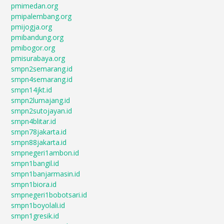
pmimedan.org
pmipalembang.org
pmijogja.org
pmibandung.org
pmibogor.org
pmisurabaya.org
smpn2semarang.id
smpn4semarang.id
smpn14jkt.id
smpn2lumajang.id
smpn2sutojayan.id
smpn4blitar.id
smpn78jakarta.id
smpn88jakarta.id
smpnegeri1ambon.id
smpn1bangil.id
smpn1banjarmasin.id
smpn1biora.id
smpnegeri1bobotsari.id
smpn1boyolali.id
smpn1gresik.id