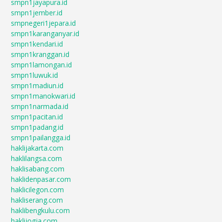
smpn1jayapura.id
smpn1jember.id
smpnegeri1jepara.id
smpn1karanganyar.id
smpn1kendari.id
smpn1kranggan.id
smpn1lamongan.id
smpn1luwuk.id
smpn1madiun.id
smpn1manokwari.id
smpn1narmada.id
smpn1pacitan.id
smpn1padang.id
smpn1pailangga.id
haklijakarta.com
haklilangsa.com
haklisabang.com
haklidenpasar.com
haklicilegon.com
hakliserang.com
haklibengkulu.com
haklijogja.com