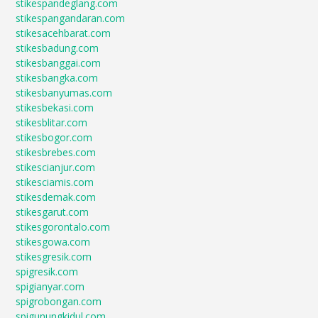
stikespandeglang.com
stikespangandaran.com
stikesacehbarat.com
stikesbadung.com
stikesbanggai.com
stikesbangka.com
stikesbanyumas.com
stikesbekasi.com
stikesblitar.com
stikesbogor.com
stikesbrebes.com
stikescianjur.com
stikesciamis.com
stikesdemak.com
stikesgarut.com
stikesgorontalo.com
stikesgowa.com
stikesgresik.com
spigresik.com
spigianyar.com
spigrobongan.com
spigunungkidul.com