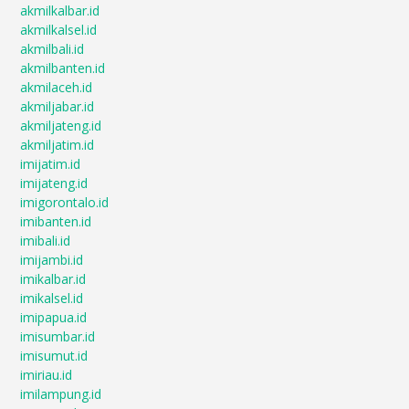
akmilkalbar.id
akmilkalsel.id
akmilbali.id
akmilbanten.id
akmilaceh.id
akmiljabar.id
akmiljateng.id
akmiljatim.id
imijatim.id
imijateng.id
imigorontalo.id
imibanten.id
imibali.id
imijambi.id
imikalbar.id
imikalsel.id
imipapua.id
imisumbar.id
imisumut.id
imiriau.id
imilampung.id