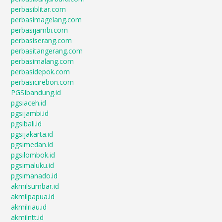
perbasiblitar.com
perbasimagelang.com
perbasijambi.com
perbasiserang.com
perbasitangerang.com
perbasimalang.com
perbasidepok.com
perbasicirebon.com
PGSIbandung.id
pgsiaceh.id
pgsijambi.id
pgsibali.id
pgsijakarta.id
pgsimedan.id
pgsilombok.id
pgsimaluku.id
pgsimanado.id
akmilsumbar.id
akmilpapua.id
akmilriau.id
akmilntt.id