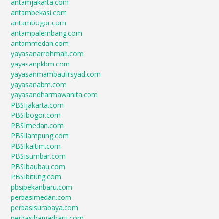
antamjakarta.com
antambekasi.com
antambogor.com
antampalembang.com
antammedan.com
yayasanarrohmah.com
yayasanpkbm.com
yayasanmambaulirsyad.com
yayasanabm.com
yayasandharmawanita.com
PBSIjakarta.com
PBSIbogor.com
PBSImedan.com
PBSIlampung.com
PBSIkaltim.com
PBSIsumbar.com
PBSIbaubau.com
PBSIbitung.com
pbsipekanbaru.com
perbasimedan.com
perbasisurabaya.com
perbasibanjarbaru.com