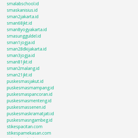
smalabschool.id
smaskanisius.id
sman2jakarta.id
sman68jkt.id
sman8yogyakarta.id
smasungguldel.id
sman1jogja.id
sman28dkijakarta.id
sman3jogja.id
sman81jkt.id
sman2malang.id
sman21jkt.id
puskesmasjakut.id
puskesmasmampang.id
puskesmaspancoran.id
puskesmasmenteng.id
puskesmassenen.id
puskesmaskramatjati.id
puskesmasngambeg.id
stikespacitan.com
stikespamekasan.com