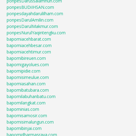
ponpesDarussalamnuh.com
ponpesBUDiIHSAN.com
ponpesdayahdarulilham.com
ponpesDarulAmilin.com
ponpesDarulMakmur.com
ponpesNurulYaqintengku.com
bapomiacehbarat.com
bapomiacehbesar.com
bapomiacehtimur.com
bapomibireuen.com
bapomigayolues.com
bapomipidie.com
bapomisimeulue.com
bapomiasahan.com
bapomibatubara.com
bapomilabuhanbatu.com
bapomilangkat.com
bapominias.com
bapomisamosir.com
bapomisimalungun.com
bapomibinjai.com
bapomidharmasraya.com