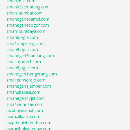
sman26jkt.com
sman03semarang.com
sman1sumbar.com
smanegeri1bantul.com
smanegeri1bogor.com
sman1surabaya.com
sman6jogja.com
sma1magelang.com
sman9jogja.com
smanegeri3bandung.com
smasutomo1.com
sman5jogja.com
smanegeri1tangerang.com
sma1purworejo.com
smanegeri1jember.com
sman2bekasi.com
smanegeri47jkt.com
sma1wonosari.com
rscahayasehat.com
rsumalikasim.com
rsuprimaintimedika.com
rsarunlhokseumaw.com