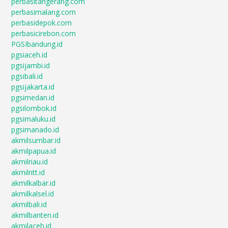
perbasitangerang.com
perbasimalang.com
perbasidepok.com
perbasicirebon.com
PGSIbandung.id
pgsiaceh.id
pgsijambi.id
pgsibali.id
pgsijakarta.id
pgsimedan.id
pgsilombok.id
pgsimaluku.id
pgsimanado.id
akmilsumbar.id
akmilpapua.id
akmilriau.id
akmilntt.id
akmilkalbar.id
akmilkalsel.id
akmilbali.id
akmilbanten.id
akmilaceh.id