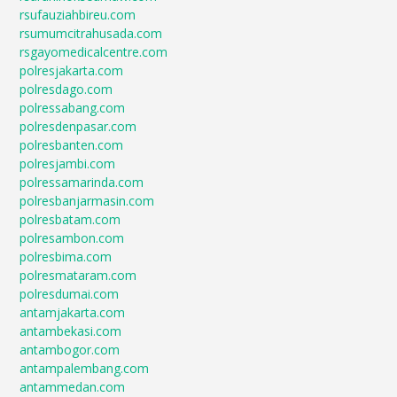
rsufauziahbireu.com
rsumumcitrahusada.com
rsgayomedicalcentre.com
polresjakarta.com
polresdago.com
polressabang.com
polresdenpasar.com
polresbanten.com
polresjambi.com
polressamarinda.com
polresbanjarmasin.com
polresbatam.com
polresambon.com
polresbima.com
polresmataram.com
polresdumai.com
antamjakarta.com
antambekasi.com
antambogor.com
antampalembang.com
antammedan.com