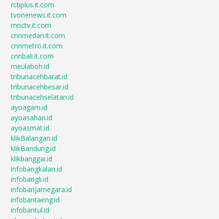
rctiplus.it.com
tvonenews.it.com
mnctv.it.com
cnnmedan.it.com
cnnmetro.it.com
cnnbali.it.com
meulaboh.id
tribunacehbarat.id
tribunacehbesar.id
tribunacehselatan.id
ayoagam.id
ayoasahan.id
ayoasmat.id
klikBalangan.id
klikBandung.id
klikbanggai.id
infobangkalan.id
infobangli.id
infobanjarnegara.id
infobantaeng.id
infobantul.id