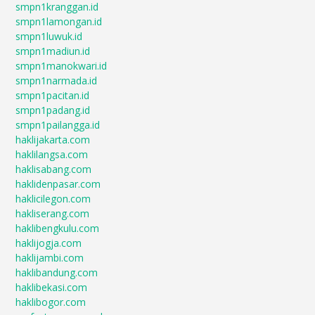
smpn1kranggan.id
smpn1lamongan.id
smpn1luwuk.id
smpn1madiun.id
smpn1manokwari.id
smpn1narmada.id
smpn1pacitan.id
smpn1padang.id
smpn1pailangga.id
haklijakarta.com
haklilangsa.com
haklisabang.com
haklidenpasar.com
haklicilegon.com
hakliserang.com
haklibengkulu.com
haklijogja.com
haklijambi.com
haklibandung.com
haklibekasi.com
haklibogor.com