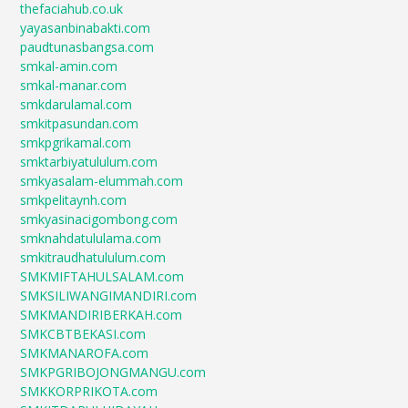
thefaciahub.co.uk
yayasanbinabakti.com
paudtunasbangsa.com
smkal-amin.com
smkal-manar.com
smkdarulamal.com
smkitpasundan.com
smkpgrikamal.com
smktarbiyatululum.com
smkyasalam-elummah.com
smkpelitaynh.com
smkyasinacigombong.com
smknahdatululama.com
smkitraudhatululum.com
SMKMIFTAHULSALAM.com
SMKSILIWANGIMANDIRI.com
SMKMANDIRIBERKAH.com
SMKCBTBEKASI.com
SMKMANAROFA.com
SMKPGRIBOJONGMANGU.com
SMKKORPRIKOTA.com