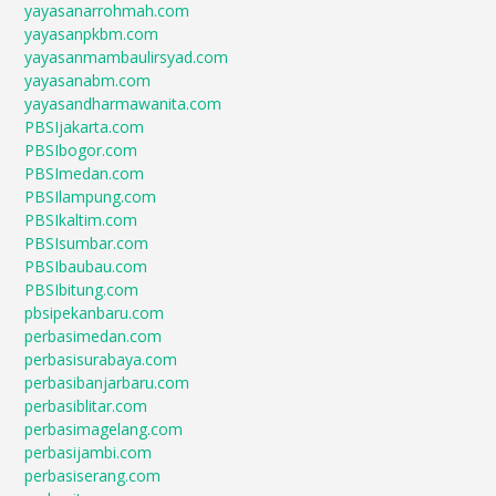
yayasanarrohmah.com
yayasanpkbm.com
yayasanmambaulirsyad.com
yayasanabm.com
yayasandharmawanita.com
PBSIjakarta.com
PBSIbogor.com
PBSImedan.com
PBSIlampung.com
PBSIkaltim.com
PBSIsumbar.com
PBSIbaubau.com
PBSIbitung.com
pbsipekanbaru.com
perbasimedan.com
perbasisurabaya.com
perbasibanjarbaru.com
perbasiblitar.com
perbasimagelang.com
perbasijambi.com
perbasiserang.com