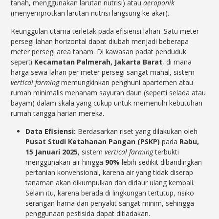
tanah, menggunakan larutan nutrisi) atau
aeroponik
(menyemprotkan larutan nutrisi langsung ke akar).
Keunggulan utama terletak pada efisiensi lahan. Satu meter
persegi lahan horizontal dapat diubah menjadi beberapa
meter persegi area tanam. Di kawasan padat penduduk
seperti
Kecamatan Palmerah, Jakarta Barat
, di mana
harga sewa lahan per meter persegi sangat mahal, sistem
vertical farming
memungkinkan penghuni apartemen atau
rumah minimalis menanam sayuran daun (seperti selada atau
bayam) dalam skala yang cukup untuk memenuhi kebutuhan
rumah tangga harian mereka.
Data Efisiensi:
Berdasarkan riset yang dilakukan oleh
Pusat Studi Ketahanan Pangan (PSKP)
pada
Rabu,
15 Januari 2025
, sistem
vertical farming
terbukti
menggunakan air hingga
90%
lebih sedikit dibandingkan
pertanian konvensional, karena air yang tidak diserap
tanaman akan dikumpulkan dan didaur ulang kembali.
Selain itu, karena berada di lingkungan tertutup, risiko
serangan hama dan penyakit sangat minim, sehingga
penggunaan pestisida dapat ditiadakan.