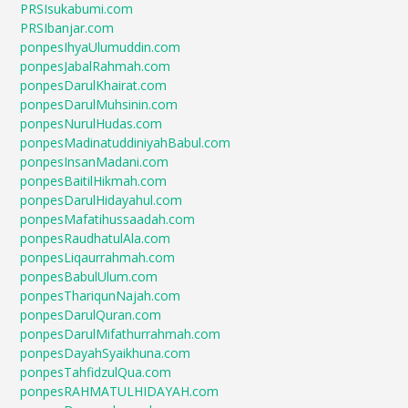
PRSIsukabumi.com
PRSIbanjar.com
ponpesIhyaUlumuddin.com
ponpesJabalRahmah.com
ponpesDarulKhairat.com
ponpesDarulMuhsinin.com
ponpesNurulHudas.com
ponpesMadinatuddiniyahBabul.com
ponpesInsanMadani.com
ponpesBaitilHikmah.com
ponpesDarulHidayahul.com
ponpesMafatihussaadah.com
ponpesRaudhatulAla.com
ponpesLiqaurrahmah.com
ponpesBabulUlum.com
ponpesThariqunNajah.com
ponpesDarulQuran.com
ponpesDarulMifathurrahmah.com
ponpesDayahSyaikhuna.com
ponpesTahfidzulQua.com
ponpesRAHMATULHIDAYAH.com