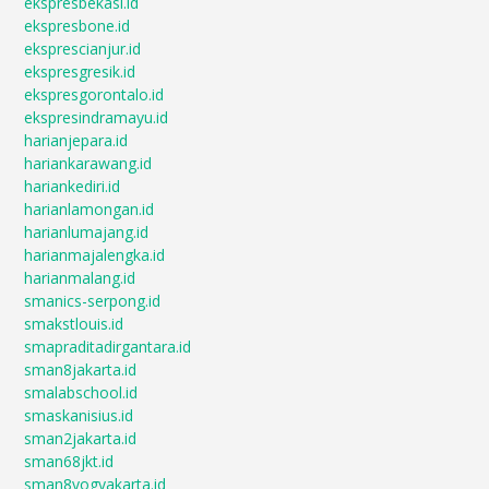
ekspresbekasi.id
ekspresbone.id
eksprescianjur.id
ekspresgresik.id
ekspresgorontalo.id
ekspresindramayu.id
harianjepara.id
hariankarawang.id
hariankediri.id
harianlamongan.id
harianlumajang.id
harianmajalengka.id
harianmalang.id
smanics-serpong.id
smakstlouis.id
smapraditadirgantara.id
sman8jakarta.id
smalabschool.id
smaskanisius.id
sman2jakarta.id
sman68jkt.id
sman8yogyakarta.id