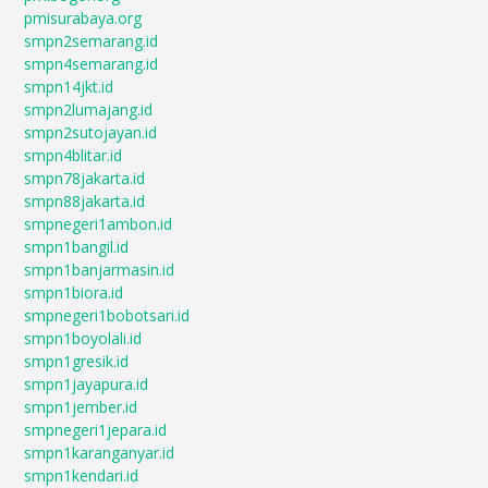
pmisurabaya.org
smpn2semarang.id
smpn4semarang.id
smpn14jkt.id
smpn2lumajang.id
smpn2sutojayan.id
smpn4blitar.id
smpn78jakarta.id
smpn88jakarta.id
smpnegeri1ambon.id
smpn1bangil.id
smpn1banjarmasin.id
smpn1biora.id
smpnegeri1bobotsari.id
smpn1boyolali.id
smpn1gresik.id
smpn1jayapura.id
smpn1jember.id
smpnegeri1jepara.id
smpn1karanganyar.id
smpn1kendari.id