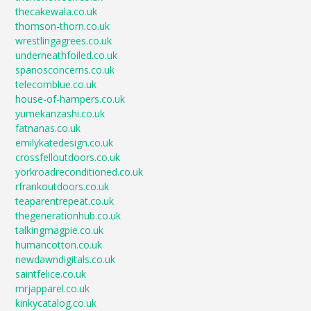
thecakewala.co.uk
thomson-thorn.co.uk
wrestlingagrees.co.uk
underneathfoiled.co.uk
spanosconcerns.co.uk
telecomblue.co.uk
house-of-hampers.co.uk
yumekanzashi.co.uk
fatnanas.co.uk
emilykatedesign.co.uk
crossfelloutdoors.co.uk
yorkroadreconditioned.co.uk
rfrankoutdoors.co.uk
teaparentrepeat.co.uk
thegenerationhub.co.uk
talkingmagpie.co.uk
humancotton.co.uk
newdawndigitals.co.uk
saintfelice.co.uk
mrjapparel.co.uk
kinkycatalog.co.uk