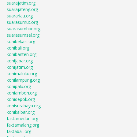
suarajatim.org
suarajateng.org
suarariau.org
suarasumut.org
suarasumbar.org
suarasumsel.org
konibekasi.org
konibali.org
konibanten.org
konijabar.org
konijatim.org
konimaluku.org
konilampung.org
konipalu.org
koniambon.org
konidepok.org
konisurabaya.org
konikalbar.org
faktamedan.org
faktamalang.org
faktabali.org