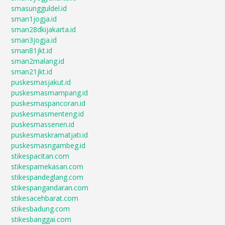
smasungguldel.id
sman1jogja.id
sman28dkijakarta.id
sman3jogja.id
sman81jkt.id
sman2malang.id
sman21jkt.id
puskesmasjakut.id
puskesmasmampang.id
puskesmaspancoran.id
puskesmasmenteng.id
puskesmassenen.id
puskesmaskramatjati.id
puskesmasngambeg.id
stikespacitan.com
stikespamekasan.com
stikespandeglang.com
stikespangandaran.com
stikesacehbarat.com
stikesbadung.com
stikesbanggai.com