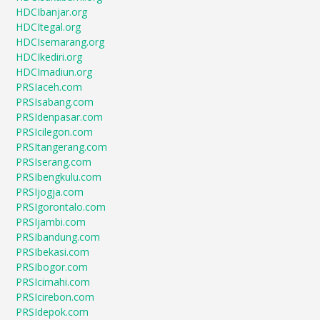
HDCIbanjar.org
HDCItegal.org
HDCIsemarang.org
HDCIkediri.org
HDCImadiun.org
PRSIaceh.com
PRSIsabang.com
PRSIdenpasar.com
PRSIcilegon.com
PRSItangerang.com
PRSIserang.com
PRSIbengkulu.com
PRSIjogja.com
PRSIgorontalo.com
PRSIjambi.com
PRSIbandung.com
PRSIbekasi.com
PRSIbogor.com
PRSIcimahi.com
PRSIcirebon.com
PRSIdepok.com