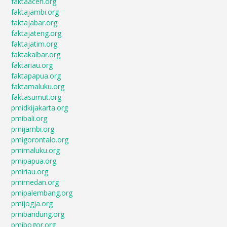
faktaaceh.org
faktajambi.org
faktajabar.org
faktajateng.org
faktajatim.org
faktakalbar.org
faktariau.org
faktapapua.org
faktamaluku.org
faktasumut.org
pmidkijakarta.org
pmibali.org
pmijambi.org
pmigorontalo.org
pmimaluku.org
pmipapua.org
pmiriau.org
pmimedan.org
pmipalembang.org
pmijogja.org
pmibandung.org
pmibogor.org