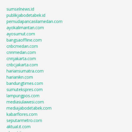
sumselnews.id
publikjabodetabek.id
pemudapancasilamedan.com
ayokalimantan.com
ayosumut.com
bangsaoffline.com
cnbcmedan.com
cnnmedan.com
cnnjakarta.com
cnbcjakarta.com
hariansumatra.com
harianikn.com
bandungtimes.com
sumutekspres.com
lampungpos.com
mediasulawesi.com
mediajabodetabek.com
kabarflores.com
seputarmetro.com
aktual.it.com