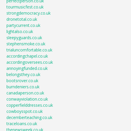
perfectperson.co.uk
tourmusicfest.co.uk
strongdemocracy.co.uk
dronetotal.co.uk
partycurrent.co.uk
lightalso.co.uk
sleepyguards.co.uk
stephensmoke.co.uk
trialuncomfortable.co.uk
accordingchapel.co.uk
accordingoversees.co.uk
annoyingfunded.co.uk
belongsthey.co.uk
bootsrover.co.uk
burndeniers.co.uk
canadaperson.co.uk
conwayviolation.co.uk
copperfielddresses.co.uk
cowboysspot.co.uk
decemberteaching.co.uk
traceloans.co.uk
thenewsweek.co.uk