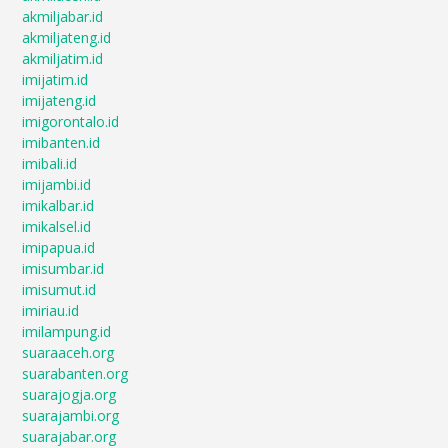
akmiljabar.id
akmiljateng.id
akmiljatim.id
imijatim.id
imijateng.id
imigorontalo.id
imibanten.id
imibali.id
imijambi.id
imikalbar.id
imikalsel.id
imipapua.id
imisumbar.id
imisumut.id
imiriau.id
imilampung.id
suaraaceh.org
suarabanten.org
suarajogja.org
suarajambi.org
suarajabar.org