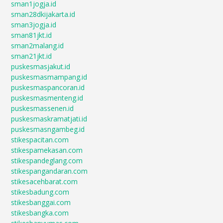
sman1jogja.id
sman28dkijakarta.id
sman3jogja.id
sman81jkt.id
sman2malang.id
sman21jkt.id
puskesmasjakut.id
puskesmasmampang.id
puskesmaspancoran.id
puskesmasmenteng.id
puskesmassenen.id
puskesmaskramatjati.id
puskesmasngambeg.id
stikespacitan.com
stikespamekasan.com
stikespandeglang.com
stikespangandaran.com
stikesacehbarat.com
stikesbadung.com
stikesbanggai.com
stikesbangka.com