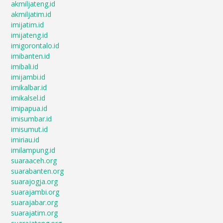
akmiljateng.id
akmiljatim.id
imijatim.id
imijateng.id
imigorontalo.id
imibanten.id
imibali.id
imijambi.id
imikalbar.id
imikalsel.id
imipapua.id
imisumbar.id
imisumut.id
imiriau.id
imilampung.id
suaraaceh.org
suarabanten.org
suarajogja.org
suarajambi.org
suarajabar.org
suarajatim.org