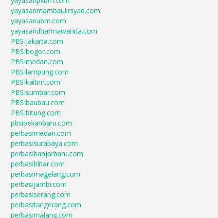
yayasanpkbm.com
yayasanmambaulirsyad.com
yayasanabm.com
yayasandharmawanita.com
PBSIjakarta.com
PBSIbogor.com
PBSImedan.com
PBSIlampung.com
PBSIkaltim.com
PBSIsumbar.com
PBSIbaubau.com
PBSIbitung.com
pbsipekanbaru.com
perbasimedan.com
perbasisurabaya.com
perbasibanjarbaru.com
perbasiblitar.com
perbasimagelang.com
perbasijambi.com
perbasiserang.com
perbasitangerang.com
perbasimalang.com