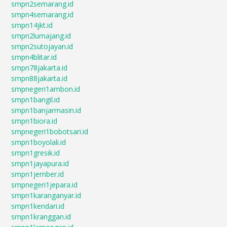
smpn2semarang.id
smpn4semarang.id
smpn14jkt.id
smpn2lumajang.id
smpn2sutojayan.id
smpn4blitar.id
smpn78jakarta.id
smpn88jakarta.id
smpnegeri1ambon.id
smpn1bangil.id
smpn1banjarmasin.id
smpn1biora.id
smpnegeri1bobotsari.id
smpn1boyolali.id
smpn1gresik.id
smpn1jayapura.id
smpn1jember.id
smpnegeri1jepara.id
smpn1karanganyar.id
smpn1kendari.id
smpn1kranggan.id