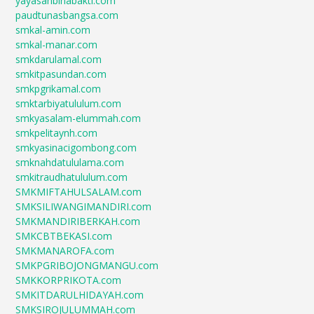
yayasanbinabakti.com
paudtunasbangsa.com
smkal-amin.com
smkal-manar.com
smkdarulamal.com
smkitpasundan.com
smkpgrikamal.com
smktarbiyatululum.com
smkyasalam-elummah.com
smkpelitaynh.com
smkyasinacigombong.com
smknahdatululama.com
smkitraudhatululum.com
SMKMIFTAHULSALAM.com
SMKSILIWANGIMANDIRI.com
SMKMANDIRIBERKAH.com
SMKCBTBEKASI.com
SMKMANAROFA.com
SMKPGRIBOJONGMANGU.com
SMKKORPRIKOTA.com
SMKITDARULHIDAYAH.com
SMKSIROJULUMMAH.com