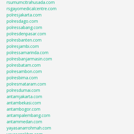
rsumumcitrahusada.com
rsgayomedicalcentre.com
polresjakarta.com
polresdago.com
polressabang.com
polresdenpasar.com
polresbanten.com
polresjambi.com
polressamarinda.com
polresbanjarmasin.com
polresbatam.com
polresambon.com
polresbima.com
polresmataram.com
polresdumai.com
antamjakarta.com
antambekasi.com
antambogor.com
antampalembang.com
antammedan.com
yayasanarrohmah.com