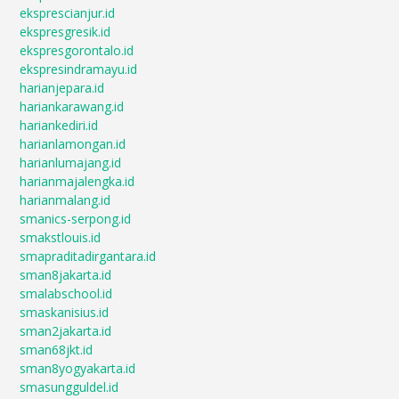
eksprescianjur.id
ekspresgresik.id
ekspresgorontalo.id
ekspresindramayu.id
harianjepara.id
hariankarawang.id
hariankediri.id
harianlamongan.id
harianlumajang.id
harianmajalengka.id
harianmalang.id
smanics-serpong.id
smakstlouis.id
smapraditadirgantara.id
sman8jakarta.id
smalabschool.id
smaskanisius.id
sman2jakarta.id
sman68jkt.id
sman8yogyakarta.id
smasungguldel.id