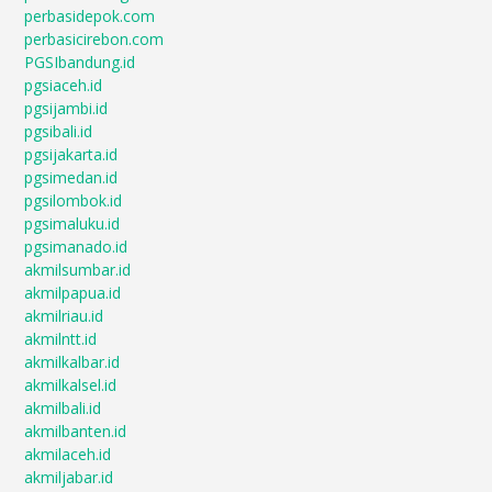
perbasidepok.com
perbasicirebon.com
PGSIbandung.id
pgsiaceh.id
pgsijambi.id
pgsibali.id
pgsijakarta.id
pgsimedan.id
pgsilombok.id
pgsimaluku.id
pgsimanado.id
akmilsumbar.id
akmilpapua.id
akmilriau.id
akmilntt.id
akmilkalbar.id
akmilkalsel.id
akmilbali.id
akmilbanten.id
akmilaceh.id
akmiljabar.id