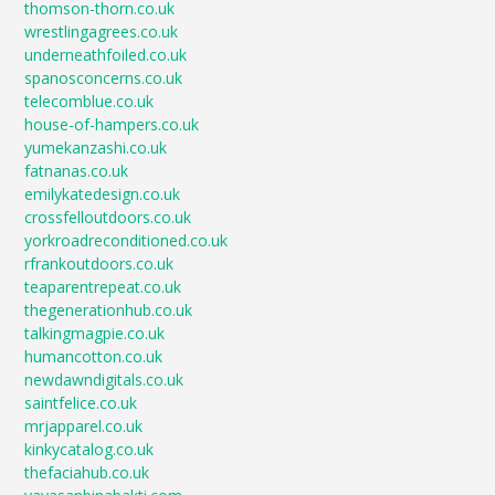
thomson-thorn.co.uk
wrestlingagrees.co.uk
underneathfoiled.co.uk
spanosconcerns.co.uk
telecomblue.co.uk
house-of-hampers.co.uk
yumekanzashi.co.uk
fatnanas.co.uk
emilykatedesign.co.uk
crossfelloutdoors.co.uk
yorkroadreconditioned.co.uk
rfrankoutdoors.co.uk
teaparentrepeat.co.uk
thegenerationhub.co.uk
talkingmagpie.co.uk
humancotton.co.uk
newdawndigitals.co.uk
saintfelice.co.uk
mrjapparel.co.uk
kinkycatalog.co.uk
thefaciahub.co.uk