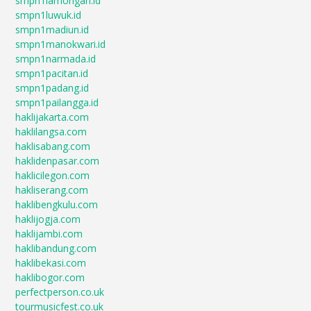
smpn1lamongan.id
smpn1luwuk.id
smpn1madiun.id
smpn1manokwari.id
smpn1narmada.id
smpn1pacitan.id
smpn1padang.id
smpn1pailangga.id
haklijakarta.com
haklilangsa.com
haklisabang.com
haklidenpasar.com
haklicilegon.com
hakliserang.com
haklibengkulu.com
haklijogja.com
haklijambi.com
haklibandung.com
haklibekasi.com
haklibogor.com
perfectperson.co.uk
tourmusicfest.co.uk