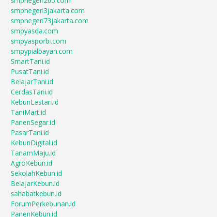
smpnegeri265.com
smpnegeri3jakarta.com
smpnegeri73jakarta.com
smpyasda.com
smpyasporbi.com
smpypialbayan.com
SmartTani.id
PusatTani.id
BelajarTani.id
CerdasTani.id
KebunLestari.id
TaniMart.id
PanenSegar.id
PasarTani.id
KebunDigital.id
TanamMaju.id
AgroKebun.id
SekolahKebun.id
BelajarKebun.id
sahabatkebun.id
ForumPerkebunan.id
PanenKebun.id