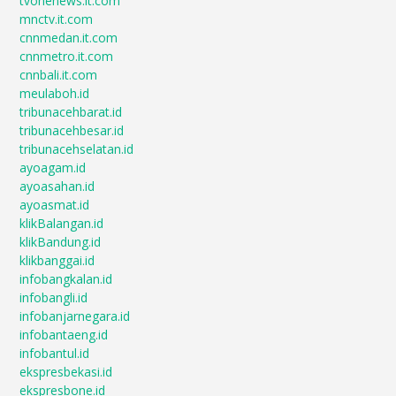
tvonenews.it.com
mnctv.it.com
cnnmedan.it.com
cnnmetro.it.com
cnnbali.it.com
meulaboh.id
tribunacehbarat.id
tribunacehbesar.id
tribunacehselatan.id
ayoagam.id
ayoasahan.id
ayoasmat.id
klikBalangan.id
klikBandung.id
klikbanggai.id
infobangkalan.id
infobangli.id
infobanjarnegara.id
infobantaeng.id
infobantul.id
ekspresbekasi.id
ekspresbone.id