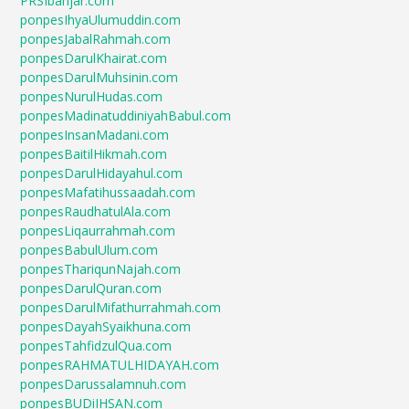
PRSIbanjar.com
ponpesIhyaUlumuddin.com
ponpesJabalRahmah.com
ponpesDarulKhairat.com
ponpesDarulMuhsinin.com
ponpesNurulHudas.com
ponpesMadinatuddiniyahBabul.com
ponpesInsanMadani.com
ponpesBaitilHikmah.com
ponpesDarulHidayahul.com
ponpesMafatihussaadah.com
ponpesRaudhatulAla.com
ponpesLiqaurrahmah.com
ponpesBabulUlum.com
ponpesThariqunNajah.com
ponpesDarulQuran.com
ponpesDarulMifathurrahmah.com
ponpesDayahSyaikhuna.com
ponpesTahfidzulQua.com
ponpesRAHMATULHIDAYAH.com
ponpesDarussalamnuh.com
ponpesBUDiIHSAN.com