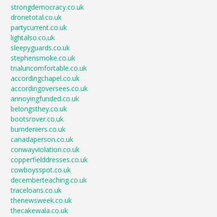
strongdemocracy.co.uk
dronetotal.co.uk
partycurrent.co.uk
lightalso.co.uk
sleepyguards.co.uk
stephensmoke.co.uk
trialuncomfortable.co.uk
accordingchapel.co.uk
accordingoversees.co.uk
annoyingfunded.co.uk
belongsthey.co.uk
bootsrover.co.uk
burndeniers.co.uk
canadaperson.co.uk
conwayviolation.co.uk
copperfielddresses.co.uk
cowboysspot.co.uk
decemberteaching.co.uk
traceloans.co.uk
thenewsweek.co.uk
thecakewala.co.uk