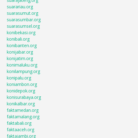
suarajateng.org
suarariau.org
suarasumut.org
suarasumbar.org
suarasumsel.org
konibekasi.org
konibali.org
konibanten.org
konijabar.org
konijatim.org
konimaluku.org
konilampung.org
konipalu.org
koniambon.org
konidepok.org
konisurabaya.org
konikalbar.org
faktamedan.org
faktamalang.org
faktabali.org
faktaaceh.org
faktajambi.org