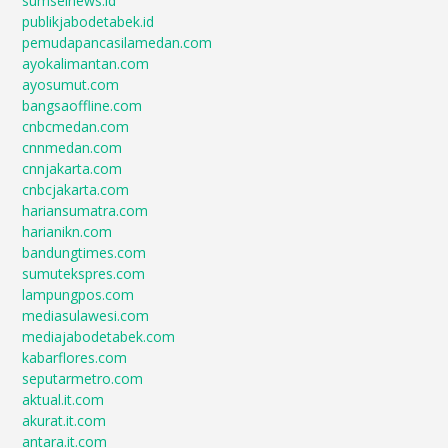
sumselnews.id
publikjabodetabek.id
pemudapancasilamedan.com
ayokalimantan.com
ayosumut.com
bangsaoffline.com
cnbcmedan.com
cnnmedan.com
cnnjakarta.com
cnbcjakarta.com
hariansumatra.com
harianikn.com
bandungtimes.com
sumutekspres.com
lampungpos.com
mediasulawesi.com
mediajabodetabek.com
kabarflores.com
seputarmetro.com
aktual.it.com
akurat.it.com
antara.it.com