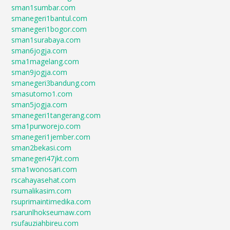
sman1sumbar.com
smanegeri1bantul.com
smanegeri1bogor.com
sman1surabaya.com
sman6jogja.com
sma1magelang.com
sman9jogja.com
smanegeri3bandung.com
smasutomo1.com
sman5jogja.com
smanegeri1tangerang.com
sma1purworejo.com
smanegeri1jember.com
sman2bekasi.com
smanegeri47jkt.com
sma1wonosari.com
rscahayasehat.com
rsumalikasim.com
rsuprimaintimedika.com
rsarunlhokseumaw.com
rsufauziahbireu.com