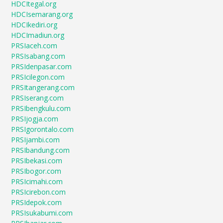
HDCItegal.org
HDCIsemarang.org
HDCIkediri.org
HDCImadiun.org
PRSIaceh.com
PRSIsabang.com
PRSIdenpasar.com
PRSIcilegon.com
PRSItangerang.com
PRSIserang.com
PRSIbengkulu.com
PRSIjogja.com
PRSIgorontalo.com
PRSIjambi.com
PRSIbandung.com
PRSIbekasi.com
PRSIbogor.com
PRSIcimahi.com
PRSIcirebon.com
PRSIdepok.com
PRSIsukabumi.com