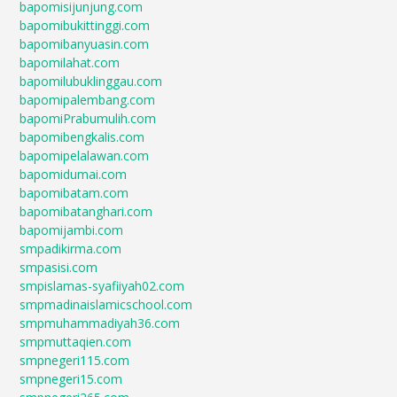
bapomisijunjung.com
bapomibukittinggi.com
bapomibanyuasin.com
bapomilahat.com
bapomilubuklinggau.com
bapomipalembang.com
bapomiPrabumulih.com
bapomibengkalis.com
bapomipelalawan.com
bapomidumai.com
bapomibatam.com
bapomibatanghari.com
bapomijambi.com
smpadikirma.com
smpasisi.com
smpislamas-syafiiyah02.com
smpmadinaislamicschool.com
smpmuhammadiyah36.com
smpmuttaqien.com
smpnegeri115.com
smpnegeri15.com