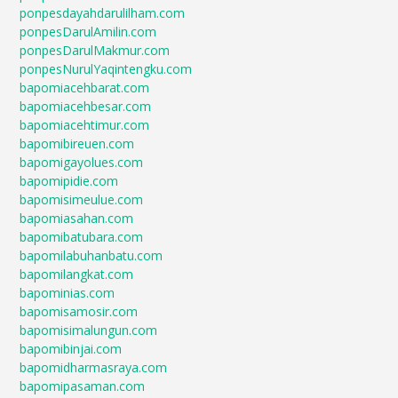
ponpesdayahdarulilham.com
ponpesDarulAmilin.com
ponpesDarulMakmur.com
ponpesNurulYaqintengku.com
bapomiacehbarat.com
bapomiacehbesar.com
bapomiacehtimur.com
bapomibireuen.com
bapomigayolues.com
bapomipidie.com
bapomisimeulue.com
bapomiasahan.com
bapomibatubara.com
bapomilabuhanbatu.com
bapomilangkat.com
bapominias.com
bapomisamosir.com
bapomisimalungun.com
bapomibinjai.com
bapomidharmasraya.com
bapomipasaman.com