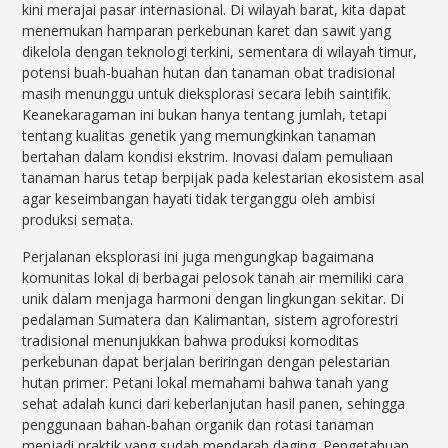
kini merajai pasar internasional. Di wilayah barat, kita dapat
menemukan hamparan perkebunan karet dan sawit yang
dikelola dengan teknologi terkini, sementara di wilayah timur,
potensi buah-buahan hutan dan tanaman obat tradisional
masih menunggu untuk dieksplorasi secara lebih saintifik.
Keanekaragaman ini bukan hanya tentang jumlah, tetapi
tentang kualitas genetik yang memungkinkan tanaman
bertahan dalam kondisi ekstrim. Inovasi dalam pemuliaan
tanaman harus tetap berpijak pada kelestarian ekosistem asal
agar keseimbangan hayati tidak terganggu oleh ambisi
produksi semata.
Perjalanan eksplorasi ini juga mengungkap bagaimana
komunitas lokal di berbagai pelosok tanah air memiliki cara
unik dalam menjaga harmoni dengan lingkungan sekitar. Di
pedalaman Sumatera dan Kalimantan, sistem agroforestri
tradisional menunjukkan bahwa produksi komoditas
perkebunan dapat berjalan beriringan dengan pelestarian
hutan primer. Petani lokal memahami bahwa tanah yang
sehat adalah kunci dari keberlanjutan hasil panen, sehingga
penggunaan bahan-bahan organik dan rotasi tanaman
menjadi praktik yang sudah mendarah daging. Pengetahuan