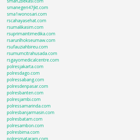
sman2bekasi.com
smanegeri47jkt.com
sma1wonosari.com
rscahayasehat.com
rsumalikasim.com
rsuprimaintimedika.com
rsarunlhokseumaw.com
rsufauziahbireu.com
rsumumcitrahusada.com
rsgayomedicalcentre.com
polresjakarta.com
polresdago.com
polressabang.com
polresdenpasar.com
polresbanten.com
polresjambi.com
polressamarinda.com
polresbanjarmasin.com
polresbatam.com
polresambon.com
polresbima.com
polresmataram.com