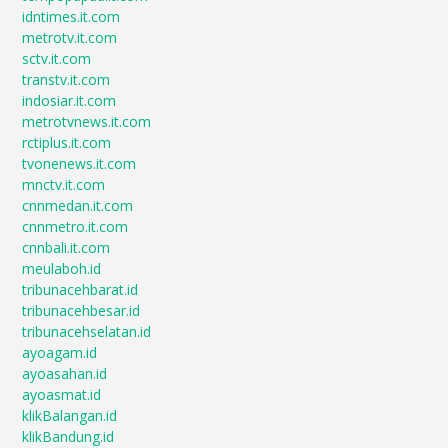
idntimes.it.com
metrotv.it.com
sctv.it.com
transtv.it.com
indosiar.it.com
metrotvnews.it.com
rctiplus.it.com
tvonenews.it.com
mnctv.it.com
cnnmedan.it.com
cnnmetro.it.com
cnnbali.it.com
meulaboh.id
tribunacehbarat.id
tribunacehbesar.id
tribunacehselatan.id
ayoagam.id
ayoasahan.id
ayoasmat.id
klikBalangan.id
klikBandung.id