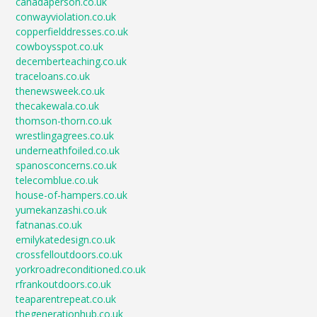
canadaperson.co.uk
conwayviolation.co.uk
copperfielddresses.co.uk
cowboysspot.co.uk
decemberteaching.co.uk
traceloans.co.uk
thenewsweek.co.uk
thecakewala.co.uk
thomson-thorn.co.uk
wrestlingagrees.co.uk
underneathfoiled.co.uk
spanosconcerns.co.uk
telecomblue.co.uk
house-of-hampers.co.uk
yumekanzashi.co.uk
fatnanas.co.uk
emilykatedesign.co.uk
crossfelloutdoors.co.uk
yorkroadreconditioned.co.uk
rfrankoutdoors.co.uk
teaparentrepeat.co.uk
thegenerationhub.co.uk