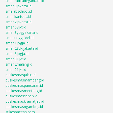
smapraditadirgantara.id
sman8jakarta.id
smalabschool.id
smaskanisius.id
sman2jakarta.id
sman68jkt.id
sman8yogyakarta.id
smasungguldel.id
sman1jogja.id
sman28dkijakarta.id
sman3jogja.id
sman81jkt.id
sman2malang.id
sman21jkt.id
puskesmasjakut.id
puskesmasmampang.id
puskesmaspancoran.id
puskesmasmenteng.id
puskesmassenen.id
puskesmaskramatjati.id
puskesmasngambeg.id
stikespacitan.com