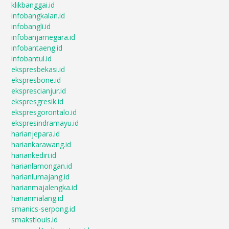
klikbanggai.id
infobangkalan.id
infobangli.id
infobanjarnegara.id
infobantaeng.id
infobantul.id
ekspresbekasi.id
ekspresbone.id
eksprescianjur.id
ekspresgresik.id
ekspresgorontalo.id
ekspresindramayu.id
harianjepara.id
hariankarawang.id
hariankediri.id
harianlamongan.id
harianlumajang.id
harianmajalengka.id
harianmalang.id
smanics-serpong.id
smakstlouis.id