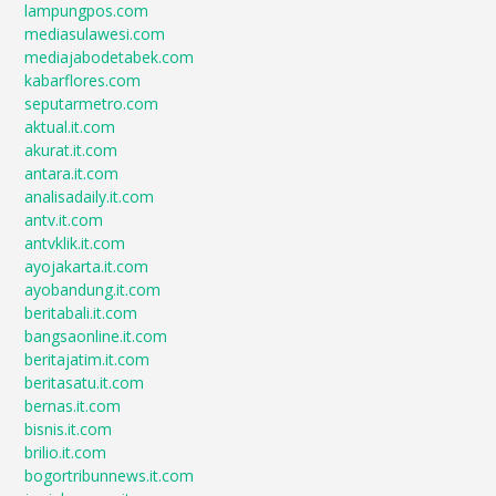
lampungpos.com
mediasulawesi.com
mediajabodetabek.com
kabarflores.com
seputarmetro.com
aktual.it.com
akurat.it.com
antara.it.com
analisadaily.it.com
antv.it.com
antvklik.it.com
ayojakarta.it.com
ayobandung.it.com
beritabali.it.com
bangsaonline.it.com
beritajatim.it.com
beritasatu.it.com
bernas.it.com
bisnis.it.com
brilio.it.com
bogortribunnews.it.com