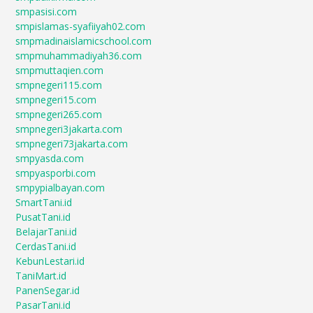
smpasisi.com
smpislamas-syafiiyah02.com
smpmadinaislamicschool.com
smpmuhammadiyah36.com
smpmuttaqien.com
smpnegeri115.com
smpnegeri15.com
smpnegeri265.com
smpnegeri3jakarta.com
smpnegeri73jakarta.com
smpyasda.com
smpyasporbi.com
smpypialbayan.com
SmartTani.id
PusatTani.id
BelajarTani.id
CerdasTani.id
KebunLestari.id
TaniMart.id
PanenSegar.id
PasarTani.id