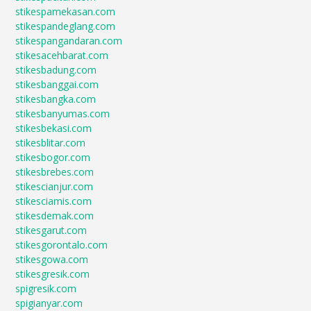
stikespamekasan.com
stikespandeglang.com
stikespangandaran.com
stikesacehbarat.com
stikesbadung.com
stikesbanggai.com
stikesbangka.com
stikesbanyumas.com
stikesbekasi.com
stikesblitar.com
stikesbogor.com
stikesbrebes.com
stikescianjur.com
stikesciamis.com
stikesdemak.com
stikesgarut.com
stikesgorontalo.com
stikesgowa.com
stikesgresik.com
spigresik.com
spigianyar.com