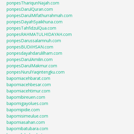
ponpesThariqunNajah.com
ponpesDarulQuran.com
ponpesDarulMifathurrahmah.com
ponpesDayahSyaikhuna.com
ponpesTahfidzulQua.com
ponpesRAHMATULHIDAYAH.com
ponpesDarussalamnuh.com
ponpesBUDiIHSAN.com
ponpesdayahdarulilham.com
ponpesDarulAmilin.com
ponpesDarulMakmur.com
ponpesNurulYaqintengku.com
bapomiacehbarat.com
bapomiacehbesar.com
bapomiacehtimur.com
bapomibireuen.com
bapomigayolues.com
bapomipidie.com
bapomisimeulue.com
bapomiasahan.com
bapomibatubara.com