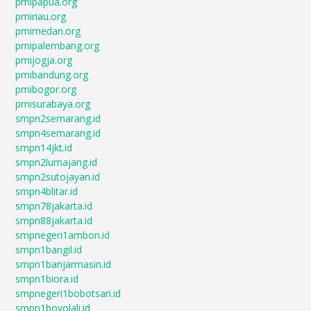
pmipapua.org
pmiriau.org
pmimedan.org
pmipalembang.org
pmijogja.org
pmibandung.org
pmibogor.org
pmisurabaya.org
smpn2semarang.id
smpn4semarang.id
smpn14jkt.id
smpn2lumajang.id
smpn2sutojayan.id
smpn4blitar.id
smpn78jakarta.id
smpn88jakarta.id
smpnegeri1ambon.id
smpn1bangil.id
smpn1banjarmasin.id
smpn1biora.id
smpnegeri1bobotsari.id
smpn1boyolali.id