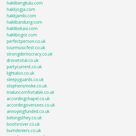
haklibengkulu.com
haklijogja.com
haklijambi.com
haklibandung.com
haklibekasi.com
haklibogor.com
perfectperson.co.uk
tourmusicfest.co.uk
strongdemocracy.co.uk
dronetotal.co.uk
partycurrent.co.uk
lightalso.co.uk
sleepyguards.co.uk
stephensmoke.co.uk
trialuncomfortable.co.uk
accordingchapel.co.uk
accordingoversees.co.uk
annoyingfunded.co.uk
belongsthey.co.uk
bootsrover.co.uk
burndeniers.co.uk