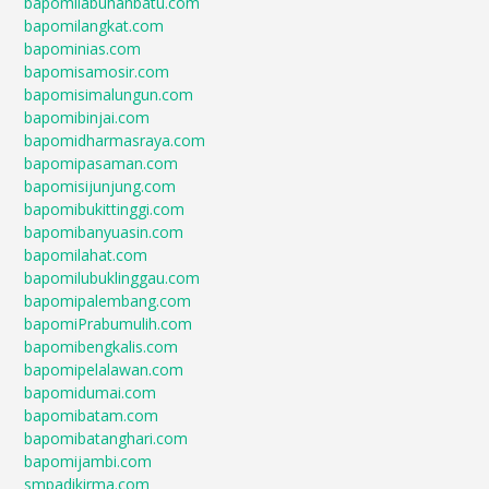
bapomilabuhanbatu.com
bapomilangkat.com
bapominias.com
bapomisamosir.com
bapomisimalungun.com
bapomibinjai.com
bapomidharmasraya.com
bapomipasaman.com
bapomisijunjung.com
bapomibukittinggi.com
bapomibanyuasin.com
bapomilahat.com
bapomilubuklinggau.com
bapomipalembang.com
bapomiPrabumulih.com
bapomibengkalis.com
bapomipelalawan.com
bapomidumai.com
bapomibatam.com
bapomibatanghari.com
bapomijambi.com
smpadikirma.com