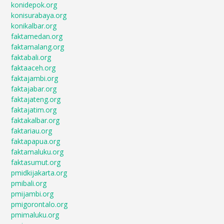
konidepok.org
konisurabaya.org
konikalbar.org
faktamedan.org
faktamalang.org
faktabali.org
faktaaceh.org
faktajambi.org
faktajabar.org
faktajateng.org
faktajatim.org
faktakalbar.org
faktariau.org
faktapapua.org
faktamaluku.org
faktasumut.org
pmidkijakarta.org
pmibali.org
pmijambi.org
pmigorontalo.org
pmimaluku.org