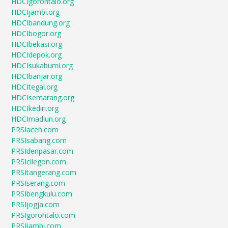
HDCIgorontalo.org
HDCIjambi.org
HDCIbandung.org
HDCIbogor.org
HDCIbekasi.org
HDCIdepok.org
HDCIsukabumi.org
HDCIbanjar.org
HDCItegal.org
HDCIsemarang.org
HDCIkediri.org
HDCImadiun.org
PRSIaceh.com
PRSIsabang.com
PRSIdenpasar.com
PRSIcilegon.com
PRSItangerang.com
PRSIserang.com
PRSIbengkulu.com
PRSIjogja.com
PRSIgorontalo.com
PRSIjambi.com