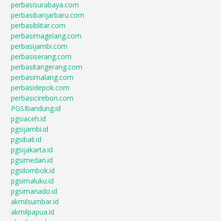
perbasisurabaya.com
perbasibanjarbaru.com
perbasiblitar.com
perbasimagelang.com
perbasijambi.com
perbasiserang.com
perbasitangerang.com
perbasimalang.com
perbasidepok.com
perbasicirebon.com
PGSIbandung.id
pgsiaceh.id
pgsijambi.id
pgsibali.id
pgsijakarta.id
pgsimedan.id
pgsilombok.id
pgsimaluku.id
pgsimanado.id
akmilsumbar.id
akmilpapua.id