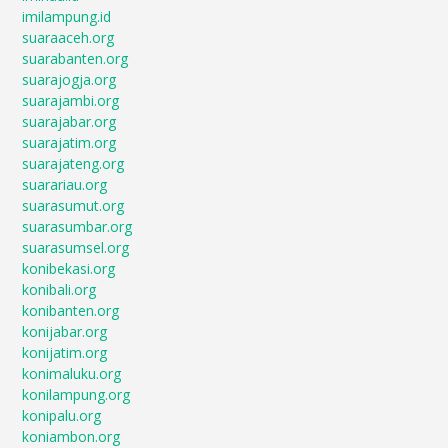
imilampung.id
suaraaceh.org
suarabanten.org
suarajogja.org
suarajambi.org
suarajabar.org
suarajatim.org
suarajateng.org
suarariau.org
suarasumut.org
suarasumbar.org
suarasumsel.org
konibekasi.org
konibali.org
konibanten.org
konijabar.org
konijatim.org
konimaluku.org
konilampung.org
konipalu.org
koniambon.org