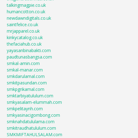
talkingmagpie.co.uk
humancotton.co.uk
newdawndigitals.co.uk
saintfelice.co.uk
mrjapparel.co.uk
kinkycatalog.co.uk
thefaciahub.co.uk
yayasanbinabakti.com
paudtunasbangsa.com
smkal-amin.com
smkal-manar.com
smkdarulamal.com
smkitpasundan.com
smkpgrikamal.com
smktarbiyatululum.com
smkyasalam-elummah.com
smkpelitaynh.com
smkyasinacigombong.com
smknahdatululama.com
smkitraudhatululum.com
SMKMIFTAHULSALAM.com