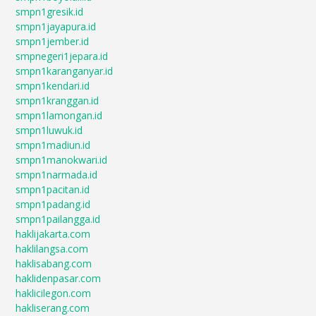
smpn1gresik.id
smpn1jayapura.id
smpn1jember.id
smpnegeri1jepara.id
smpn1karanganyar.id
smpn1kendari.id
smpn1kranggan.id
smpn1lamongan.id
smpn1luwuk.id
smpn1madiun.id
smpn1manokwari.id
smpn1narmada.id
smpn1pacitan.id
smpn1padang.id
smpn1pailangga.id
haklijakarta.com
haklilangsa.com
haklisabang.com
haklidenpasar.com
haklicilegon.com
hakliserang.com