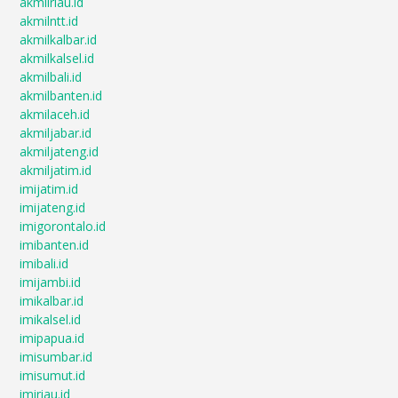
akmilriau.id
akmilntt.id
akmilkalbar.id
akmilkalsel.id
akmilbali.id
akmilbanten.id
akmilaceh.id
akmiljabar.id
akmiljateng.id
akmiljatim.id
imijatim.id
imijateng.id
imigorontalo.id
imibanten.id
imibali.id
imijambi.id
imikalbar.id
imikalsel.id
imipapua.id
imisumbar.id
imisumut.id
imiriau.id