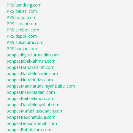
PRSIbandung.com
PRSIbekasi.com
PRSIbogor.com
PRSIcimahi.com
PRSIcirebon.com
PRSIdepok.com
PRSIsukabumi.com
PRSIbanjar.com
ponpesIhyaUlumuddin.com
ponpesJabalRahmah.com
ponpesDarulKhairat.com
ponpesDarulMuhsinin.com
ponpesNurulHudas.com
ponpesMadinatuddiniyahBabul.com
ponpesInsanMadani.com
ponpesBaitilHikmah.com
ponpesDarulHidayahul.com
ponpesMafatihussaadah.com
ponpesRaudhatulAla.com
ponpesLiqaurrahmah.com
ponpesBabulUlum.com