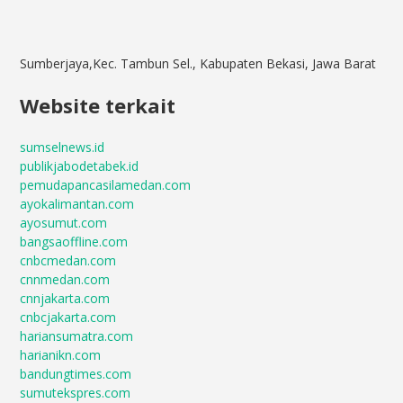
Sumberjaya,Kec. Tambun Sel., Kabupaten Bekasi, Jawa Barat
Website terkait
sumselnews.id
publikjabodetabek.id
pemudapancasilamedan.com
ayokalimantan.com
ayosumut.com
bangsaoffline.com
cnbcmedan.com
cnnmedan.com
cnnjakarta.com
cnbcjakarta.com
hariansumatra.com
harianikn.com
bandungtimes.com
sumutekspres.com