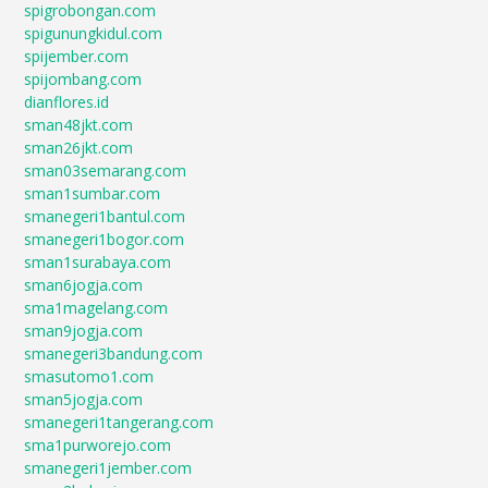
spigrobongan.com
spigunungkidul.com
spijember.com
spijombang.com
dianflores.id
sman48jkt.com
sman26jkt.com
sman03semarang.com
sman1sumbar.com
smanegeri1bantul.com
smanegeri1bogor.com
sman1surabaya.com
sman6jogja.com
sma1magelang.com
sman9jogja.com
smanegeri3bandung.com
smasutomo1.com
sman5jogja.com
smanegeri1tangerang.com
sma1purworejo.com
smanegeri1jember.com