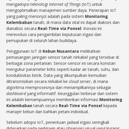
mengadopsi teknologi
Internet of Things
(IoT) untuk
mengoptimalkan manajemen sumber daya. Penerapan IoT
yang paling menonjol adalah pada sistem
Monitoring
Kelembaban
tanah, di mana data vital ini dapat diakses dan
dianalisis secara
Real-Time via Ponsel
. Inovasi ini
merevolusi cara pengambilan keputusan irigasi dan
pemupukan di seluruh lahan budidaya.
Penggunaan IoT di
Kebun Nusantara
melibatkan
pemasangan jaringan sensor tanah nirkabel yang tersebar di
berbagai zona pertanian. Sensor-sensor ini secara konstan
mengukur parameter kritis seperti kadar air tanah, suhu, dan
konduktivitas listrik. Data yang dikumpulkan kemudian
ditransmisikan secara nirkabel ke
cloud server
, di mana
algoritma memprosesnya dan menampilkannya sebagai
dashboard
yang informatif. Keunggulan terbesar dari sistem
ini adalah kemampuannya memberikan informasi
Monitoring
Kelembaban
tanah secara
Real-Time via Ponsel
kepada
manajer kebun dan bahkan petani individual.
Sebelum adopsi IoT, penentuan jadwal irigasi seringkali
didasarkan pada perkiraan atau observasi visual yang kurang