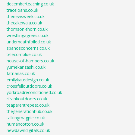
decemberteaching.co.uk
traceloans.co.uk
thenewsweek.co.uk
thecakewala.co.uk
thomson-thorn.co.uk
wrestlingagrees.co.uk
underneathfoiled.co.uk
spanosconcerns.co.uk
telecomblue.co.uk
house-of-hampers.co.uk
yumekanzashi.co.uk
fatnanas.co.uk
emilykatedesign.co.uk
crossfelloutdoors.co.uk
yorkroadreconditioned.co.uk
rfrankoutdoors.co.uk
teaparentrepeat.co.uk
thegenerationhub.co.uk
talkingmagpie.co.uk
humancotton.co.uk
newdawndigitals.co.uk