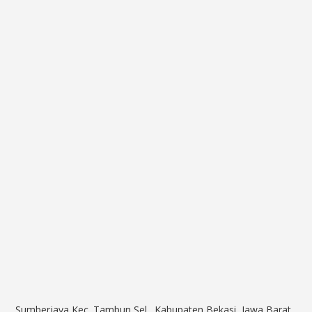
Sumberjaya,Kec. Tambun Sel., Kabupaten Bekasi, Jawa Barat