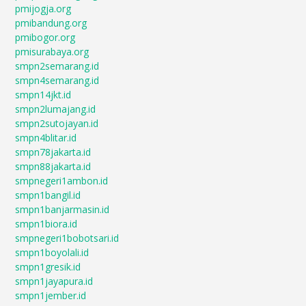
pmijogja.org
pmibandung.org
pmibogor.org
pmisurabaya.org
smpn2semarang.id
smpn4semarang.id
smpn14jkt.id
smpn2lumajang.id
smpn2sutojayan.id
smpn4blitar.id
smpn78jakarta.id
smpn88jakarta.id
smpnegeri1ambon.id
smpn1bangil.id
smpn1banjarmasin.id
smpn1biora.id
smpnegeri1bobotsari.id
smpn1boyolali.id
smpn1gresik.id
smpn1jayapura.id
smpn1jember.id