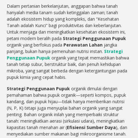
Dalam pertanian berkelanjutan, anggapan bahwa tanah
hanyalah media tanam sudah ketinggalan zaman; tanah
adalah ekosistem hidup yang kompleks, dan “Kesehatan
Tanah adalah Kunci” bagi produktivitas dan keberlanjutan.
Untuk menjaga dan meningkatkan kesehatan ekosistem ini,
petani modern beralih pada
Strategi Penggunaan Pupuk
organik yang berfokus pada
Perawatan Lahan
jangka
panjang, bukan hanya pemenuhan nutrisi instan.
Strategi
Penggunaan Pupuk
organik yang tepat memastikan bahwa
tanah tetap subur, berstruktur baik, dan penuh kehidupan
mikroba, yang sangat berbeda dengan ketergantungan pada
pupuk kimia yang cepat habis.
Strategi Penggunaan Pupuk
organik dimulai dengan
pemahaman bahwa pupuk organik—seperti kompos, pupuk
kandang, dan pupuk hijau—tidak hanya memberikan nutrisi
(N, P, K) tetapi juga menyuplai bahan organik yang sangat
penting. Bahan organik inilah yang memperbaiki struktur
tanah: meningkatkan aerasi (sirkulasi udara), meningkatkan
kapasitas tanah menahan air (
Efisiensi Sumber Daya
), dan
menyediakan sumber makanan bagi mikroorganisme tanah.