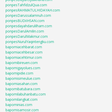
ponpesTahfidzulQua.com
ponpesRAHMATULHIDAYAH.com
ponpesDarussalamnuh.com
ponpesBUDiIHSAN.com
ponpesdayahdarulilham.com
ponpesDarulAmilin.com
ponpesDarulMakmur.com
ponpesNurulYaqintengku.com
bapomiacehbarat.com
bapomiacehbesar.com
bapomiacehtimur.com
bapomibireuen.com
bapomigayolues.com
bapomipidie.com
bapomisimeulue.com
bapomiasahan.com
bapomibatubara.com
bapomilabuhanbatu.com
bapomilangkat.com
bapominias.com
bapomisamosir.com