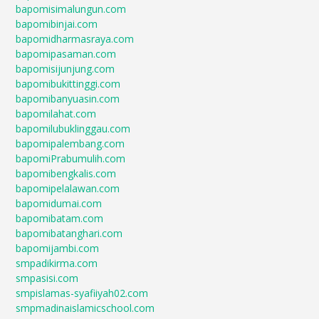
bapomisimalungun.com
bapomibinjai.com
bapomidharmasraya.com
bapomipasaman.com
bapomisijunjung.com
bapomibukittinggi.com
bapomibanyuasin.com
bapomilahat.com
bapomilubuklinggau.com
bapomipalembang.com
bapomiPrabumulih.com
bapomibengkalis.com
bapomipelalawan.com
bapomidumai.com
bapomibatam.com
bapomibatanghari.com
bapomijambi.com
smpadikirma.com
smpasisi.com
smpislamas-syafiiyah02.com
smpmadinaislamicschool.com