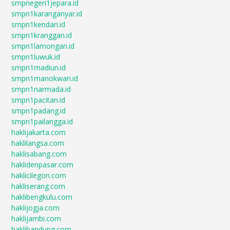
smpnegeri1jepara.id
smpn1karanganyar.id
smpn1kendari.id
smpn1kranggan.id
smpn1lamongan.id
smpn1luwuk.id
smpn1madiun.id
smpn1manokwari.id
smpn1narmada.id
smpn1pacitan.id
smpn1padang.id
smpn1pailangga.id
haklijakarta.com
haklilangsa.com
haklisabang.com
haklidenpasar.com
haklicilegon.com
hakliserang.com
haklibengkulu.com
haklijogja.com
haklijambi.com
haklibandung.com