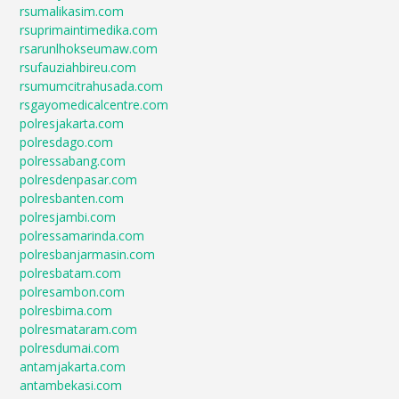
rsumalikasim.com
rsuprimaintimedika.com
rsarunlhokseumaw.com
rsufauziahbireu.com
rsumumcitrahusada.com
rsgayomedicalcentre.com
polresjakarta.com
polresdago.com
polressabang.com
polresdenpasar.com
polresbanten.com
polresjambi.com
polressamarinda.com
polresbanjarmasin.com
polresbatam.com
polresambon.com
polresbima.com
polresmataram.com
polresdumai.com
antamjakarta.com
antambekasi.com