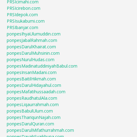
PRSIcimahi.com
PRSIcirebon.com
PRSIdepok.com
PRSIsukabumi.com
PRSIbanjar.com
ponpesIhyaUlumuddin.com
ponpesJabalRahmah.com
ponpesDarulKhairat.com
ponpesDarulMuhsinin.com
ponpesNurulHudas.com
ponpesMadinatuddiniyahBabul.com
ponpesInsanMadani.com
ponpesBaitilHikmah.com
ponpesDarulHidayahul.com
ponpesMafatihussaadah.com
ponpesRaudhatulAla.com
ponpesLiqaurrahmah.com
ponpesBabulUlum.com
ponpesThariqunNajah.com
ponpesDarulQuran.com
ponpesDarulMifathurrahmah.com
ponpesDayahSyaikhuna.com