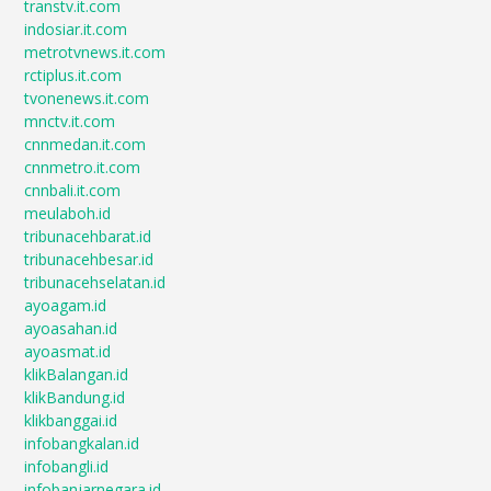
transtv.it.com
indosiar.it.com
metrotvnews.it.com
rctiplus.it.com
tvonenews.it.com
mnctv.it.com
cnnmedan.it.com
cnnmetro.it.com
cnnbali.it.com
meulaboh.id
tribunacehbarat.id
tribunacehbesar.id
tribunacehselatan.id
ayoagam.id
ayoasahan.id
ayoasmat.id
klikBalangan.id
klikBandung.id
klikbanggai.id
infobangkalan.id
infobangli.id
infobanjarnegara.id