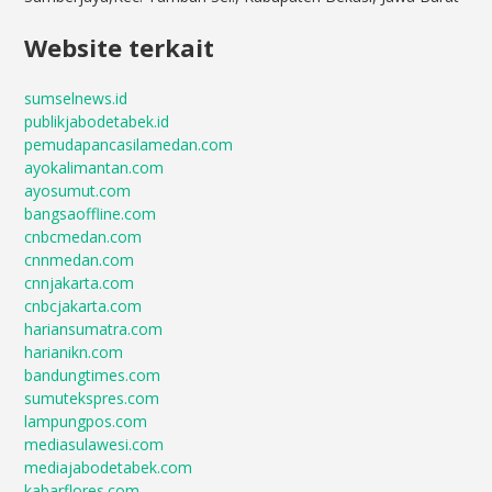
Website terkait
sumselnews.id
publikjabodetabek.id
pemudapancasilamedan.com
ayokalimantan.com
ayosumut.com
bangsaoffline.com
cnbcmedan.com
cnnmedan.com
cnnjakarta.com
cnbcjakarta.com
hariansumatra.com
harianikn.com
bandungtimes.com
sumutekspres.com
lampungpos.com
mediasulawesi.com
mediajabodetabek.com
kabarflores.com