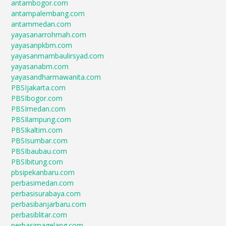
antambogor.com
antampalembang.com
antammedan.com
yayasanarrohmah.com
yayasanpkbm.com
yayasanmambaulirsyad.com
yayasanabm.com
yayasandharmawanita.com
PBSIjakarta.com
PBSIbogor.com
PBSImedan.com
PBSIlampung.com
PBSIkaltim.com
PBSIsumbar.com
PBSIbaubau.com
PBSIbitung.com
pbsipekanbaru.com
perbasimedan.com
perbasisurabaya.com
perbasibanjarbaru.com
perbasiblitar.com
perbasimagelang.com