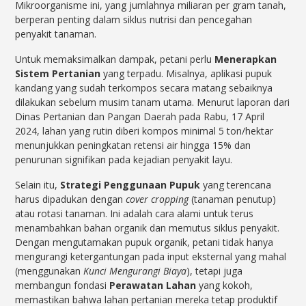
Mikroorganisme ini, yang jumlahnya miliaran per gram tanah,
berperan penting dalam siklus nutrisi dan pencegahan
penyakit tanaman.
Untuk memaksimalkan dampak, petani perlu
Menerapkan
Sistem Pertanian
yang terpadu. Misalnya, aplikasi pupuk
kandang yang sudah terkompos secara matang sebaiknya
dilakukan sebelum musim tanam utama. Menurut laporan dari
Dinas Pertanian dan Pangan Daerah pada Rabu, 17 April
2024, lahan yang rutin diberi kompos minimal 5 ton/hektar
menunjukkan peningkatan retensi air hingga 15% dan
penurunan signifikan pada kejadian penyakit layu.
Selain itu,
Strategi Penggunaan Pupuk
yang terencana
harus dipadukan dengan
cover cropping
(tanaman penutup)
atau rotasi tanaman. Ini adalah cara alami untuk terus
menambahkan bahan organik dan memutus siklus penyakit.
Dengan mengutamakan pupuk organik, petani tidak hanya
mengurangi ketergantungan pada input eksternal yang mahal
(menggunakan
Kunci Mengurangi Biaya
), tetapi juga
membangun fondasi
Perawatan Lahan
yang kokoh,
memastikan bahwa lahan pertanian mereka tetap produktif