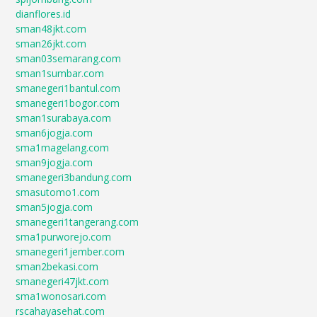
dianflores.id
sman48jkt.com
sman26jkt.com
sman03semarang.com
sman1sumbar.com
smanegeri1bantul.com
smanegeri1bogor.com
sman1surabaya.com
sman6jogja.com
sma1magelang.com
sman9jogja.com
smanegeri3bandung.com
smasutomo1.com
sman5jogja.com
smanegeri1tangerang.com
sma1purworejo.com
smanegeri1jember.com
sman2bekasi.com
smanegeri47jkt.com
sma1wonosari.com
rscahayasehat.com