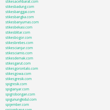
stikesacehbarat.com
stikesbadung.com
stikesbanggai.com
stikesbangka.com
stikesbanyumas.com
stikesbekasi.com
stikesblitar.com
stikesbogor.com
stikesbrebes.com
stikescianjur.com
stikesciamis.com
stikesdemak.com
stikesgarut.com
stikesgorontalo.com
stikesgowa.com
stikesgresik.com
spigresik.com
spigianyar.com
spigrobongan.com
spigunungkidul.com
spijember.com
spijombang.com