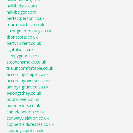
haklibekasi.com
haklibogor.com
perfectperson.co.uk
tourmusicfest.co.uk
strongdemocracy.co.uk
dronetotal.co.uk
partycurrent.co.uk
lightalso.co.uk
sleepyguards.co.uk
stephensmoke.co.uk
trialuncomfortable.co.uk
accordingchapel.co.uk
accordingoversees.co.uk
annoyingfunded.co.uk
belongsthey.co.uk
bootsrover.co.uk
burndeniers.co.uk
canadaperson.co.uk
conwayviolation.co.uk
copperfielddresses.co.uk
cowboysspot.co.uk