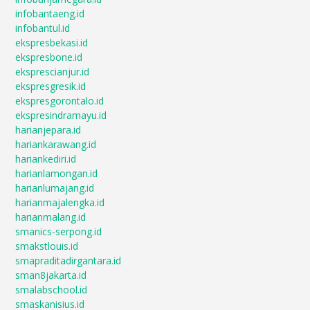
infobantaeng.id
infobantul.id
ekspresbekasi.id
ekspresbone.id
eksprescianjur.id
ekspresgresik.id
ekspresgorontalo.id
ekspresindramayu.id
harianjepara.id
hariankarawang.id
hariankediri.id
harianlamongan.id
harianlumajang.id
harianmajalengka.id
harianmalang.id
smanics-serpong.id
smakstlouis.id
smapraditadirgantara.id
sman8jakarta.id
smalabschool.id
smaskanisius.id