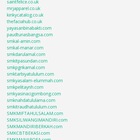
saintfelice.co.uk
mrjapparel.co.uk
kinkycatalog.co.uk
thefaciahub.co.uk
yayasanbinabakti.com
paudtunasbangsa.com
smkal-amin.com
smkal-manar.com
smkdarulamal.com
smkitpasundan.com
smkpgrikamal.com
smktarbiyatululum.com
smkyasalam-elummah.com
smkpelitaynh.com
smkyasinacigombong.com
smknahdatululama.com
smkitraudhatululum.com
SMKMIFTAHULSALAM.com
SMKSILIWANGIMANDIRI.com
SMKMANDIRIBERKAH.com
SMKCBTBEKASI.com
SMKMANAROFA.com