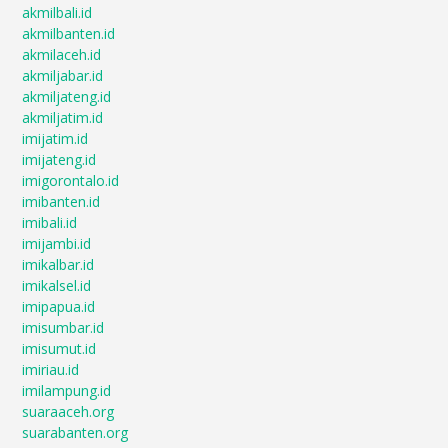
akmilbali.id
akmilbanten.id
akmilaceh.id
akmiljabar.id
akmiljateng.id
akmiljatim.id
imijatim.id
imijateng.id
imigorontalo.id
imibanten.id
imibali.id
imijambi.id
imikalbar.id
imikalsel.id
imipapua.id
imisumbar.id
imisumut.id
imiriau.id
imilampung.id
suaraaceh.org
suarabanten.org