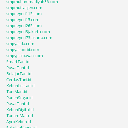
smpmuhammadiyah36.com
smpmuttaqien.com
smpnegeri115.com
smpnegeri15.com
smpnegeri265.com
smpnegeri3jakarta.com
smpnegeri73jakarta.com
smpyasda.com
smpyasporbi.com
smpypialbayan.com
SmartTani.id
PusatTani.id
BelajarTani.id
CerdasTani.id
KebunLestari.id
TaniMart.id
PanenSegar.id
PasarTani.id
KebunDigital.id
TanamMaju.id
AgroKebun.id
SekolahKebun.id