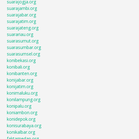
suarajogja.org
suarajambi.org
suarajabar.org
suarajatim.org
suarajateng.org
suarariau.org
suarasumut.org
suarasumbar.org
suarasumsel.org
konibekasi.org
konibali.org
konibanten.org
konijabar.org
konijatim.org
konimaluku.org
konilampung.org
konipalu.org
koniambon.org
konidepok.org
konisurabaya.org
konikalbar.org
faktamedan.org