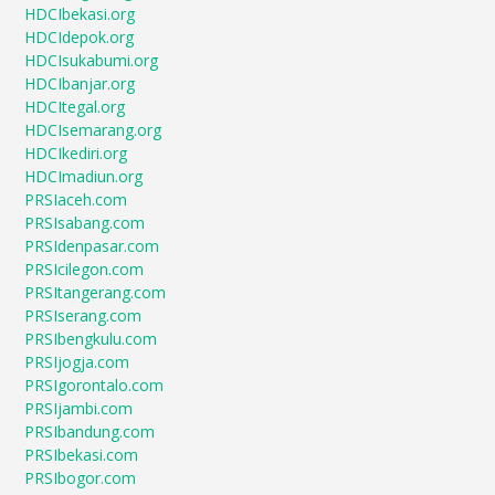
HDCIbekasi.org
HDCIdepok.org
HDCIsukabumi.org
HDCIbanjar.org
HDCItegal.org
HDCIsemarang.org
HDCIkediri.org
HDCImadiun.org
PRSIaceh.com
PRSIsabang.com
PRSIdenpasar.com
PRSIcilegon.com
PRSItangerang.com
PRSIserang.com
PRSIbengkulu.com
PRSIjogja.com
PRSIgorontalo.com
PRSIjambi.com
PRSIbandung.com
PRSIbekasi.com
PRSIbogor.com