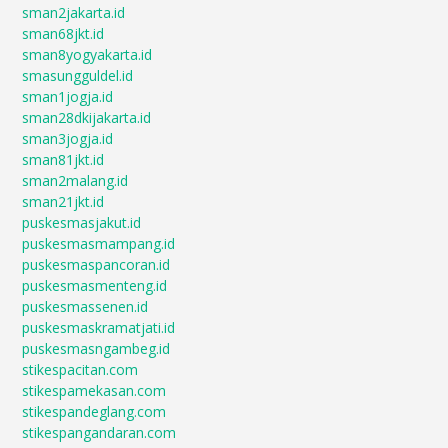
sman2jakarta.id
sman68jkt.id
sman8yogyakarta.id
smasungguldel.id
sman1jogja.id
sman28dkijakarta.id
sman3jogja.id
sman81jkt.id
sman2malang.id
sman21jkt.id
puskesmasjakut.id
puskesmasmampang.id
puskesmaspancoran.id
puskesmasmenteng.id
puskesmassenen.id
puskesmaskramatjati.id
puskesmasngambeg.id
stikespacitan.com
stikespamekasan.com
stikespandeglang.com
stikespangandaran.com