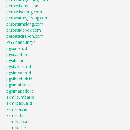
perbasijambi.com
perbasiserang.com
perbasitangerang.com
perbasimalang.com
perbasidepok.com
perbasicirebon.com
PGSIbandung.id
pgsiaceh.id
pgsijambi.id
pgsibali.id
pgsijakarta.id
pgsimedan.id
pgsilombok.id
pgsimaluku.id
pgsimanado.id
akmilsumbar.id
akmilpapua.id
akmilriau.id
akmilntt.id
akmilkalbar.id
akmilkalsel.id