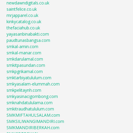
newdawndigitals.co.uk
saintfelice.co.uk
mrjapparel.co.uk
kinkycatalog.co.uk
thefaciahub.co.uk
yayasanbinabakti.com
paudtunasbangsa.com
smkal-amin.com
smkal-manar.com
smkdarulamal.com
smkitpasundan.com
smkpgrikamal.com
smktarbiyatululum.com
smkyasalam-elummah.com
smkpelitaynh.com
smkyasinacigombong.com
smknahdatululama.com
smkitraudhatululum.com
SMKMIFTAHULSALAM.com
SMKSILIWANGIMANDIRI.com
SMKMANDIRIBERKAH.com