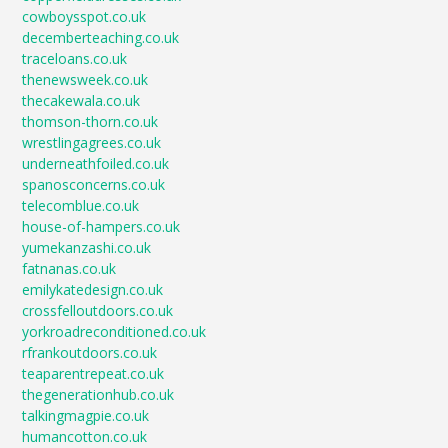
cowboysspot.co.uk
decemberteaching.co.uk
traceloans.co.uk
thenewsweek.co.uk
thecakewala.co.uk
thomson-thorn.co.uk
wrestlingagrees.co.uk
underneathfoiled.co.uk
spanosconcerns.co.uk
telecomblue.co.uk
house-of-hampers.co.uk
yumekanzashi.co.uk
fatnanas.co.uk
emilykatedesign.co.uk
crossfelloutdoors.co.uk
yorkroadreconditioned.co.uk
rfrankoutdoors.co.uk
teaparentrepeat.co.uk
thegenerationhub.co.uk
talkingmagpie.co.uk
humancotton.co.uk