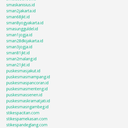
smaskanisius.id
sman2jakarta.id
sman68jkt.id
sman8yogyakarta.id
smasungguldel.id
sman1jogja.id
sman28dkijakarta.id
sman3jogja.id
sman81jkt.id
sman2malang.id
sman21jkt.id
puskesmasjakut.id
puskesmasmampang.id
puskesmaspancoran.id
puskesmasmenteng.id
puskesmassenen.id
puskesmaskramatjati.id
puskesmasngambeg.id
stikespacitan.com
stikespamekasan.com
stikespandeglang.com