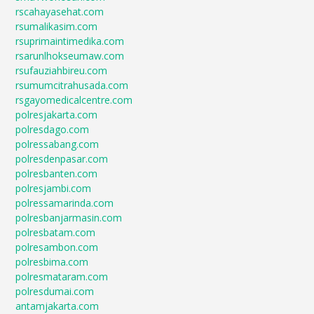
rscahayasehat.com
rsumalikasim.com
rsuprimaintimedika.com
rsarunlhokseumaw.com
rsufauziahbireu.com
rsumumcitrahusada.com
rsgayomedicalcentre.com
polresjakarta.com
polresdago.com
polressabang.com
polresdenpasar.com
polresbanten.com
polresjambi.com
polressamarinda.com
polresbanjarmasin.com
polresbatam.com
polresambon.com
polresbima.com
polresmataram.com
polresdumai.com
antamjakarta.com