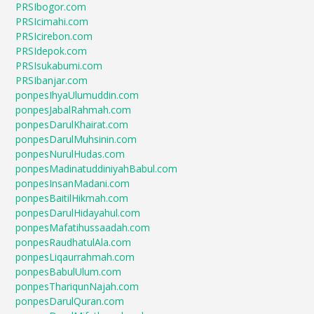
PRSIbogor.com
PRSIcimahi.com
PRSIcirebon.com
PRSIdepok.com
PRSIsukabumi.com
PRSIbanjar.com
ponpesIhyaUlumuddin.com
ponpesJabalRahmah.com
ponpesDarulKhairat.com
ponpesDarulMuhsinin.com
ponpesNurulHudas.com
ponpesMadinatuddiniyahBabul.com
ponpesInsanMadani.com
ponpesBaitilHikmah.com
ponpesDarulHidayahul.com
ponpesMafatihussaadah.com
ponpesRaudhatulAla.com
ponpesLiqaurrahmah.com
ponpesBabulUlum.com
ponpesThariqunNajah.com
ponpesDarulQuran.com