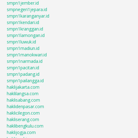
smpn1jember.id
smpnegeri1jepara.id
smpn1karanganyar.id
smpn1kendari.id
smpn1kranggan.id
smpn1lamongan.id
smpn1luwuk.id
smpn1madiun.id
smpn1manokwari.id
smpn1narmada.id
smpn1pacitan.id
smpn1padang.id
smpn1pailangga.id
haklijakarta.com
haklilangsa.com
haklisabang.com
haklidenpasar.com
haklicilegon.com
hakliserang.com
haklibengkulu.com
haklijogja.com