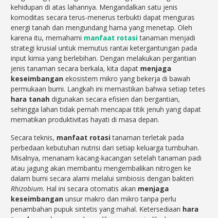
kehidupan di atas lahannya. Mengandalkan satu jenis
komoditas secara terus-menerus terbukti dapat menguras
energi tanah dan mengundang hama yang menetap. Oleh
karena itu, memahami
manfaat rotasi
tanaman menjadi
strategi krusial untuk memutus rantai ketergantungan pada
input kimia yang berlebihan. Dengan melakukan pergantian
jenis tanaman secara berkala, kita dapat
menjaga
keseimbangan
ekosistem mikro yang bekerja di bawah
permukaan bumi. Langkah ini memastikan bahwa setiap tetes
hara tanah
digunakan secara efisien dan bergantian,
sehingga lahan tidak pernah mencapai titik jenuh yang dapat
mematikan produktivitas hayati di masa depan.
Secara teknis,
manfaat rotasi
tanaman terletak pada
perbedaan kebutuhan nutrisi dari setiap keluarga tumbuhan.
Misalnya, menanam kacang-kacangan setelah tanaman padi
atau jagung akan membantu mengembalikan nitrogen ke
dalam bumi secara alami melalui simbiosis dengan bakteri
Rhizobium
. Hal ini secara otomatis akan
menjaga
keseimbangan
unsur makro dan mikro tanpa perlu
penambahan pupuk sintetis yang mahal. Ketersediaan
hara