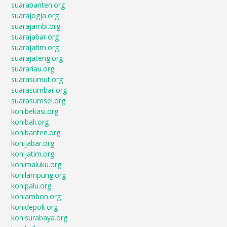
suarabanten.org
suarajogja.org
suarajambi.org
suarajabar.org
suarajatim.org
suarajateng.org
suarariau.org
suarasumut.org
suarasumbar.org
suarasumsel.org
konibekasi.org
konibali.org
konibanten.org
konijabar.org
konijatim.org
konimaluku.org
konilampung.org
konipalu.org
koniambon.org
konidepok.org
konisurabaya.org