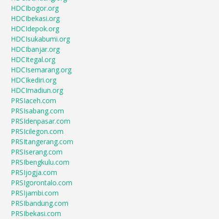
HDCIbogor.org
HDCIbekasi.org
HDCIdepok.org
HDCIsukabumi.org
HDCIbanjar.org
HDCItegal.org
HDCIsemarang.org
HDCIkediri.org
HDCImadiun.org
PRSIaceh.com
PRSIsabang.com
PRSIdenpasar.com
PRSIcilegon.com
PRSItangerang.com
PRSIserang.com
PRSIbengkulu.com
PRSIjogja.com
PRSIgorontalo.com
PRSIjambi.com
PRSIbandung.com
PRSIbekasi.com