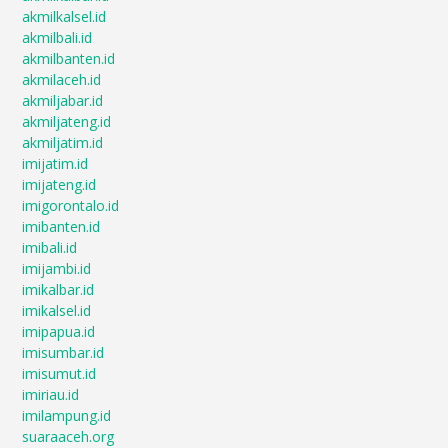
akmilkalsel.id
akmilbali.id
akmilbanten.id
akmilaceh.id
akmiljabar.id
akmiljateng.id
akmiljatim.id
imijatim.id
imijateng.id
imigorontalo.id
imibanten.id
imibali.id
imijambi.id
imikalbar.id
imikalsel.id
imipapua.id
imisumbar.id
imisumut.id
imiriau.id
imilampung.id
suaraaceh.org