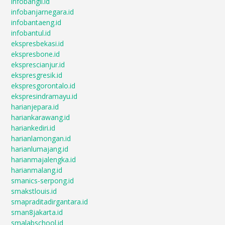
infobangli.id
infobanjarnegara.id
infobantaeng.id
infobantul.id
ekspresbekasi.id
ekspresbone.id
eksprescianjur.id
ekspresgresik.id
ekspresgorontalo.id
ekspresindramayu.id
harianjepara.id
hariankarawang.id
hariankediri.id
harianlamongan.id
harianlumajang.id
harianmajalengka.id
harianmalang.id
smanics-serpong.id
smakstlouis.id
smapraditadirgantara.id
sman8jakarta.id
smalabschool.id