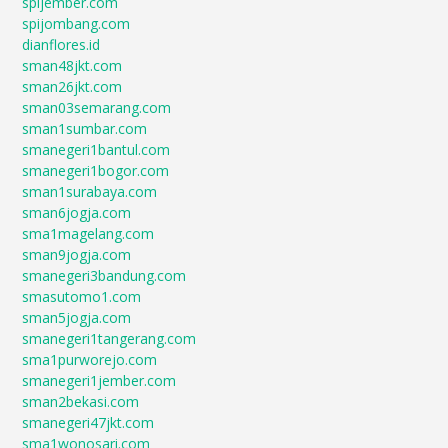
spijember.com
spijombang.com
dianflores.id
sman48jkt.com
sman26jkt.com
sman03semarang.com
sman1sumbar.com
smanegeri1bantul.com
smanegeri1bogor.com
sman1surabaya.com
sman6jogja.com
sma1magelang.com
sman9jogja.com
smanegeri3bandung.com
smasutomo1.com
sman5jogja.com
smanegeri1tangerang.com
sma1purworejo.com
smanegeri1jember.com
sman2bekasi.com
smanegeri47jkt.com
sma1wonosari.com