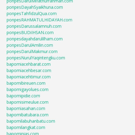
ponpesDarulMifathurrahmah.com
ponpesDayahSyaikhuna.com
ponpesTahfidzulQua.com
ponpesRAHMATULHIDAYAH.com
ponpesDarussalamnuh.com
ponpesBUDiIHSAN.com
ponpesdayahdarulilham.com
ponpesDarulAmilin.com
ponpesDarulMakmur.com
ponpesNurulYaqintengku.com
bapomiacehbarat.com
bapomiacehbesar.com
bapomiacehtimur.com
bapomibireuen.com
bapomigayolues.com
bapomipidie.com
bapomisimeulue.com
bapomiasahan.com
bapomibatubara.com
bapomilabuhanbatu.com
bapomilangkat.com
bapominias.com