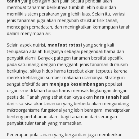
tanah
yang beragam dan pulih secara periodik akan
membuat tanaman berikutnya tumbuh lebih subur dan
memiliki sistem perakaran yang lebih luas. Selain itu, variasi
jenis tanaman juga akan mengubah struktur fisik tanah,
mencegah pemadatan, dan meningkatkan kemampuan tanah
dalam menyimpan air.
Selain aspek nutrisi,
manfaat rotasi
yang sering kali
terlupakan adalah fungsinya sebagai pengendali hama dan
penyakit alami. Banyak patogen tanaman bersifat spesifik
pada satu inang; dengan mengganti jenis tanaman di musim
berikutnya, siklus hidup hama tersebut akan terputus karena
mereka kehilangan sumber makanan utamanya. Strategi ini
sangat efektif dalam
menjaga keseimbangan
populasi
organisme di lahan tanpa harus merusak lingkungan dengan
pestisida. Tanah yang sehat dan kaya akan
hara tanah
hasil
dari sisa-sisa akar tanaman yang berbeda akan mengundang
mikroorganisme fungsional yang lebih beragam, menciptakan
benteng pertahanan alami bagi tanaman dari serangan
penyakit tular tanah yang mematikan.
Penerapan pola tanam yang bergantian juga memberikan