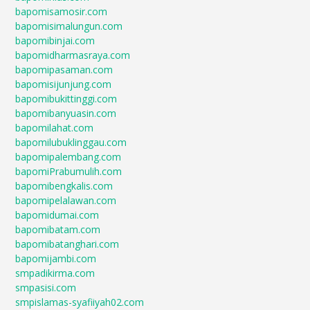
bapomisamosir.com
bapomisimalungun.com
bapomibinjai.com
bapomidharmasraya.com
bapomipasaman.com
bapomisijunjung.com
bapomibukittinggi.com
bapomibanyuasin.com
bapomilahat.com
bapomilubuklinggau.com
bapomipalembang.com
bapomiPrabumulih.com
bapomibengkalis.com
bapomipelalawan.com
bapomidumai.com
bapomibatam.com
bapomibatanghari.com
bapomijambi.com
smpadikirma.com
smpasisi.com
smpislamas-syafiiyah02.com