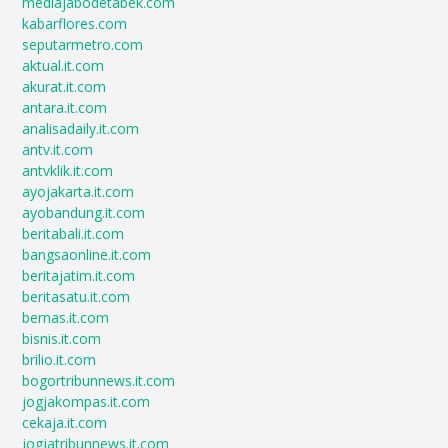
mediajabodetabek.com
kabarflores.com
seputarmetro.com
aktual.it.com
akurat.it.com
antara.it.com
analisadaily.it.com
antv.it.com
antvklik.it.com
ayojakarta.it.com
ayobandung.it.com
beritabali.it.com
bangsaonline.it.com
beritajatim.it.com
beritasatu.it.com
bernas.it.com
bisnis.it.com
brilio.it.com
bogortribunnews.it.com
jogjakompas.it.com
cekaja.it.com
jogjatribunnews.it.com