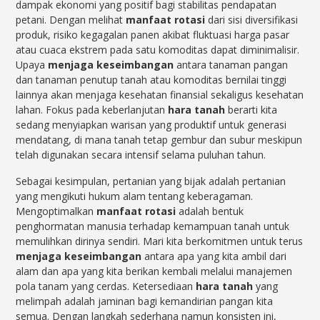
dampak ekonomi yang positif bagi stabilitas pendapatan
petani. Dengan melihat
manfaat rotasi
dari sisi diversifikasi
produk, risiko kegagalan panen akibat fluktuasi harga pasar
atau cuaca ekstrem pada satu komoditas dapat diminimalisir.
Upaya
menjaga keseimbangan
antara tanaman pangan
dan tanaman penutup tanah atau komoditas bernilai tinggi
lainnya akan menjaga kesehatan finansial sekaligus kesehatan
lahan. Fokus pada keberlanjutan
hara tanah
berarti kita
sedang menyiapkan warisan yang produktif untuk generasi
mendatang, di mana tanah tetap gembur dan subur meskipun
telah digunakan secara intensif selama puluhan tahun.
Sebagai kesimpulan, pertanian yang bijak adalah pertanian
yang mengikuti hukum alam tentang keberagaman.
Mengoptimalkan
manfaat rotasi
adalah bentuk
penghormatan manusia terhadap kemampuan tanah untuk
memulihkan dirinya sendiri. Mari kita berkomitmen untuk terus
menjaga keseimbangan
antara apa yang kita ambil dari
alam dan apa yang kita berikan kembali melalui manajemen
pola tanam yang cerdas. Ketersediaan
hara tanah
yang
melimpah adalah jaminan bagi kemandirian pangan kita
semua. Dengan langkah sederhana namun konsisten ini,