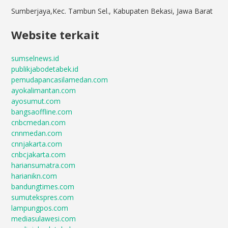
Sumberjaya,Kec. Tambun Sel., Kabupaten Bekasi, Jawa Barat
Website terkait
sumselnews.id
publikjabodetabek.id
pemudapancasilamedan.com
ayokalimantan.com
ayosumut.com
bangsaoffline.com
cnbcmedan.com
cnnmedan.com
cnnjakarta.com
cnbcjakarta.com
hariansumatra.com
harianikn.com
bandungtimes.com
sumutekspres.com
lampungpos.com
mediasulawesi.com