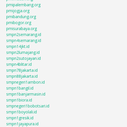
pmipalembang.org
pmijogja.org
pmibandung.org
pmibogor.org
pmisurabaya.org
smpn2semarang.id
smpn4semarang.id
smpn14jkt.id
smpn2lumajang.id
smpn2sutojayan.id
smpn4blitar.id
smpn78jakarta.id
smpn88jakarta.id
smpnegeri1ambon.id
smpn1bangil.id
smpn1banjarmasin.id
smpn1biora.id
smpnegeri1bobotsari.id
smpn1boyolali.id
smpn1gresik.id
smpn1jayapura.id