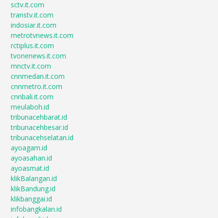
sctv.it.com
transtv.it.com
indosiar.it.com
metrotvnews.it.com
rctiplus.it.com
tvonenews.it.com
mnctv.it.com
cnnmedan.it.com
cnnmetro.it.com
cnnbali.it.com
meulaboh.id
tribunacehbarat.id
tribunacehbesar.id
tribunacehselatan.id
ayoagam.id
ayoasahan.id
ayoasmat.id
klikBalangan.id
klikBandung.id
klikbanggai.id
infobangkalan.id