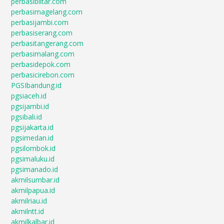
perbasiblitar.com
perbasimagelang.com
perbasijambi.com
perbasiserang.com
perbasitangerang.com
perbasimalang.com
perbasidepok.com
perbasicirebon.com
PGSIbandung.id
pgsiaceh.id
pgsijambi.id
pgsibali.id
pgsijakarta.id
pgsimedan.id
pgsilombok.id
pgsimaluku.id
pgsimanado.id
akmilsumbar.id
akmilpapua.id
akmilriau.id
akmilntt.id
akmilkalbar.id