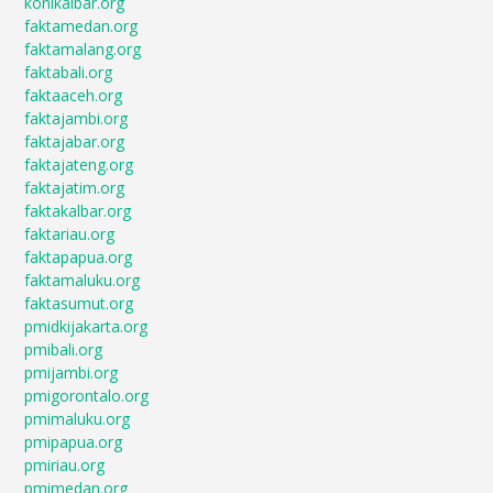
konikalbar.org
faktamedan.org
faktamalang.org
faktabali.org
faktaaceh.org
faktajambi.org
faktajabar.org
faktajateng.org
faktajatim.org
faktakalbar.org
faktariau.org
faktapapua.org
faktamaluku.org
faktasumut.org
pmidkijakarta.org
pmibali.org
pmijambi.org
pmigorontalo.org
pmimaluku.org
pmipapua.org
pmiriau.org
pmimedan.org