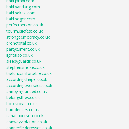
haklijambi.com
haklibandung.com
haklibekasi.com
haklibogor.com
perfectperson.co.uk
tourmusicfest.co.uk
strongdemocracy.co.uk
dronetotal.co.uk
partycurrent.co.uk
lightalso.co.uk
sleepyguards.co.uk
stephensmoke.co.uk
trialuncomfortable.co.uk
accordingchapel.co.uk
accordingoversees.co.uk
annoyingfunded.co.uk
belongsthey.co.uk
bootsrover.co.uk
burndeniers.co.uk
canadaperson.co.uk
conwayviolation.co.uk
copperfielddresses.co.uk