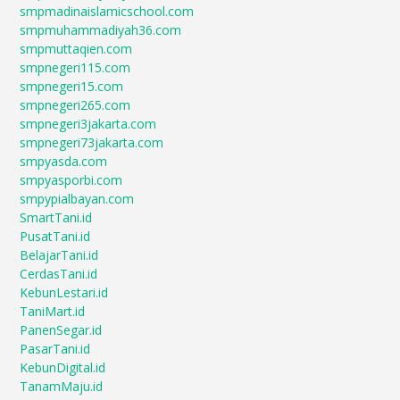
smpmadinaislamicschool.com
smpmuhammadiyah36.com
smpmuttaqien.com
smpnegeri115.com
smpnegeri15.com
smpnegeri265.com
smpnegeri3jakarta.com
smpnegeri73jakarta.com
smpyasda.com
smpyasporbi.com
smpypialbayan.com
SmartTani.id
PusatTani.id
BelajarTani.id
CerdasTani.id
KebunLestari.id
TaniMart.id
PanenSegar.id
PasarTani.id
KebunDigital.id
TanamMaju.id