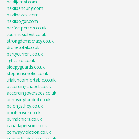
haklijambi.com
haklibandung.com
haklibekasi.com
haklibogor.com
perfectperson.co.uk
tourmusicfest.co.uk
strongdemocracy.co.uk
dronetotal.co.uk
partycurrent.co.uk
lightalso.co.uk
sleepyguards.co.uk
stephensmoke.co.uk
trialuncomfortable.co.uk
accordingchapel.co.uk
accordingoversees.co.uk
annoyingfunded.co.uk
belongsthey.co.uk
bootsrover.co.uk
burndeniers.co.uk
canadaperson.co.uk
conwayviolation.co.uk
copperfielddresses.co.uk