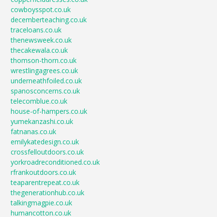
cowboysspot.co.uk
decemberteaching.co.uk
traceloans.co.uk
thenewsweek.co.uk
thecakewala.co.uk
thomson-thorn.co.uk
wrestlingagrees.co.uk
underneathfoiled.co.uk
spanosconcerns.co.uk
telecomblue.co.uk
house-of-hampers.co.uk
yumekanzashi.co.uk
fatnanas.co.uk
emilykatedesign.co.uk
crossfelloutdoors.co.uk
yorkroadreconditioned.co.uk
rfrankoutdoors.co.uk
teaparentrepeat.co.uk
thegenerationhub.co.uk
talkingmagpie.co.uk
humancotton.co.uk