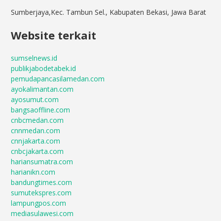
Sumberjaya,Kec. Tambun Sel., Kabupaten Bekasi, Jawa Barat
Website terkait
sumselnews.id
publikjabodetabek.id
pemudapancasilamedan.com
ayokalimantan.com
ayosumut.com
bangsaoffline.com
cnbcmedan.com
cnnmedan.com
cnnjakarta.com
cnbcjakarta.com
hariansumatra.com
harianikn.com
bandungtimes.com
sumutekspres.com
lampungpos.com
mediasulawesi.com