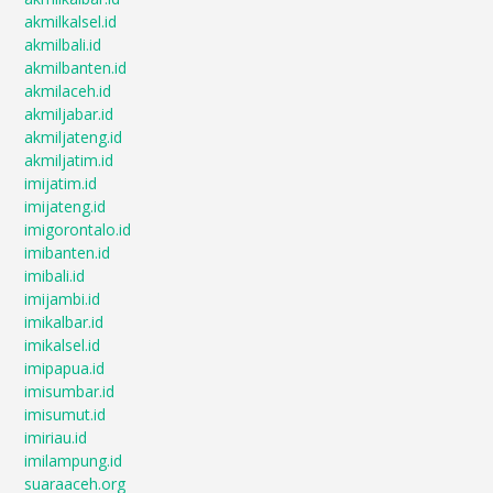
akmilkalsel.id
akmilbali.id
akmilbanten.id
akmilaceh.id
akmiljabar.id
akmiljateng.id
akmiljatim.id
imijatim.id
imijateng.id
imigorontalo.id
imibanten.id
imibali.id
imijambi.id
imikalbar.id
imikalsel.id
imipapua.id
imisumbar.id
imisumut.id
imiriau.id
imilampung.id
suaraaceh.org