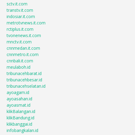
sctv.it.com
transtv.it.com
indosiar.it.com
metrotvnews.it.com
rctiplus.it.com
tvonenews.it.com
mnctv.it.com
cnnmedan.it.com
cnnmetro.it.com
cnnbali.it.com
meulaboh.id
tribunacehbarat.id
tribunacehbesar.id
tribunacehselatan.id
ayoagam.id
ayoasahan.id
ayoasmat.id
klikBalangan.id
klikBandung.id
klikbanggai.id
infobangkalan.id