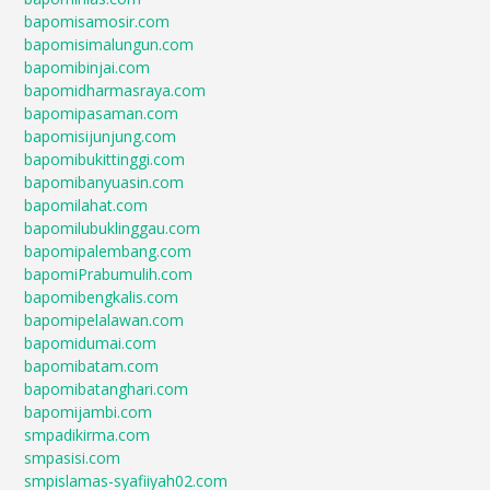
bapomisamosir.com
bapomisimalungun.com
bapomibinjai.com
bapomidharmasraya.com
bapomipasaman.com
bapomisijunjung.com
bapomibukittinggi.com
bapomibanyuasin.com
bapomilahat.com
bapomilubuklinggau.com
bapomipalembang.com
bapomiPrabumulih.com
bapomibengkalis.com
bapomipelalawan.com
bapomidumai.com
bapomibatam.com
bapomibatanghari.com
bapomijambi.com
smpadikirma.com
smpasisi.com
smpislamas-syafiiyah02.com