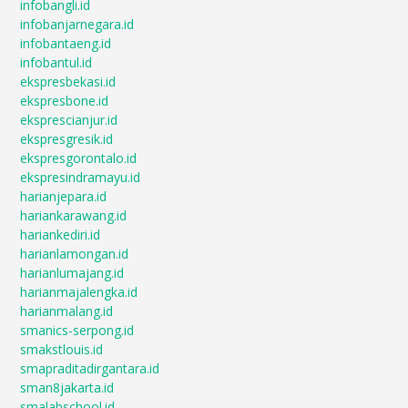
infobangli.id
infobanjarnegara.id
infobantaeng.id
infobantul.id
ekspresbekasi.id
ekspresbone.id
eksprescianjur.id
ekspresgresik.id
ekspresgorontalo.id
ekspresindramayu.id
harianjepara.id
hariankarawang.id
hariankediri.id
harianlamongan.id
harianlumajang.id
harianmajalengka.id
harianmalang.id
smanics-serpong.id
smakstlouis.id
smapraditadirgantara.id
sman8jakarta.id
smalabschool.id