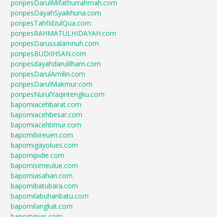
ponpesDarulMifathurrahmah.com
ponpesDayahSyaikhuna.com
ponpesTahfidzulQua.com
ponpesRAHMATULHIDAYAH.com
ponpesDarussalamnuh.com
ponpesBUDiIHSAN.com
ponpesdayahdarulilham.com
ponpesDarulAmilin.com
ponpesDarulMakmur.com
ponpesNurulYaqintengku.com
bapomiacehbarat.com
bapomiacehbesar.com
bapomiacehtimur.com
bapomibireuen.com
bapomigayolues.com
bapomipidie.com
bapomisimeulue.com
bapomiasahan.com
bapomibatubara.com
bapomilabuhanbatu.com
bapomilangkat.com
bapominias.com