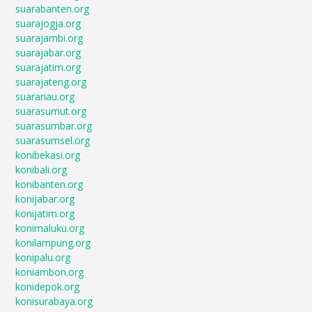
suarabanten.org
suarajogja.org
suarajambi.org
suarajabar.org
suarajatim.org
suarajateng.org
suarariau.org
suarasumut.org
suarasumbar.org
suarasumsel.org
konibekasi.org
konibali.org
konibanten.org
konijabar.org
konijatim.org
konimaluku.org
konilampung.org
konipalu.org
koniambon.org
konidepok.org
konisurabaya.org