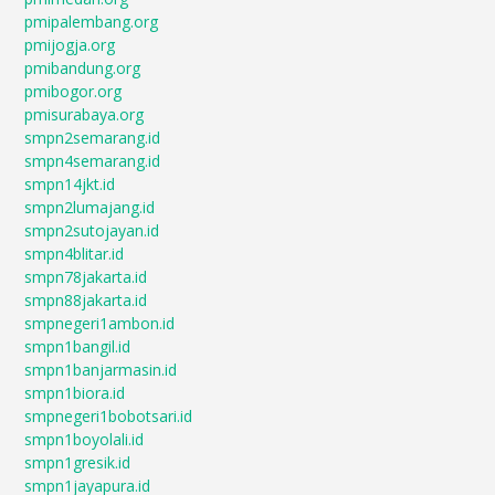
pmipalembang.org
pmijogja.org
pmibandung.org
pmibogor.org
pmisurabaya.org
smpn2semarang.id
smpn4semarang.id
smpn14jkt.id
smpn2lumajang.id
smpn2sutojayan.id
smpn4blitar.id
smpn78jakarta.id
smpn88jakarta.id
smpnegeri1ambon.id
smpn1bangil.id
smpn1banjarmasin.id
smpn1biora.id
smpnegeri1bobotsari.id
smpn1boyolali.id
smpn1gresik.id
smpn1jayapura.id