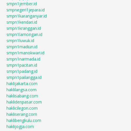
smpn1jember.id
smpnegeri1jepara.id
smpn1karanganyar.id
smpn1kendari.id
smpn1kranggan.id
smpn1lamongan.id
smpn1luwuk.id
smpn1madiun.id
smpn1manokwari.id
smpn1narmada.id
smpn1pacitan.id
smpn1padang.id
smpn1pailangga.id
haklijakarta.com
haklilangsa.com
haklisabang.com
haklidenpasar.com
haklicilegon.com
hakliserang.com
haklibengkulu.com
haklijogja.com