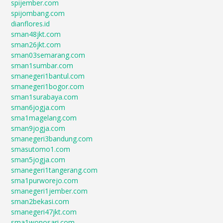
spijember.com
spijombang.com
dianflores.id
sman48jkt.com
sman26jkt.com
sman03semarang.com
sman1sumbar.com
smanegeri1bantul.com
smanegeri1bogor.com
sman1surabaya.com
sman6jogja.com
sma1magelang.com
sman9jogja.com
smanegeri3bandung.com
smasutomo1.com
sman5jogja.com
smanegeri1tangerang.com
sma1purworejo.com
smanegeri1jember.com
sman2bekasi.com
smanegeri47jkt.com
sma1wonosari.com