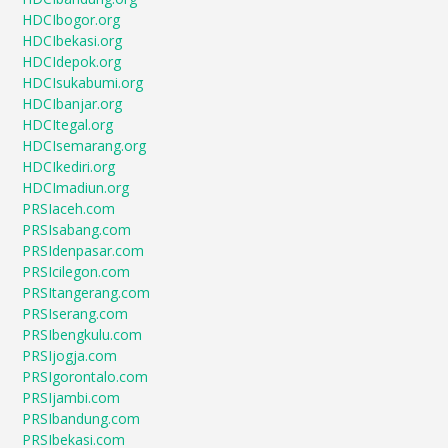
HDCIbogor.org
HDCIbekasi.org
HDCIdepok.org
HDCIsukabumi.org
HDCIbanjar.org
HDCItegal.org
HDCIsemarang.org
HDCIkediri.org
HDCImadiun.org
PRSIaceh.com
PRSIsabang.com
PRSIdenpasar.com
PRSIcilegon.com
PRSItangerang.com
PRSIserang.com
PRSIbengkulu.com
PRSIjogja.com
PRSIgorontalo.com
PRSIjambi.com
PRSIbandung.com
PRSIbekasi.com