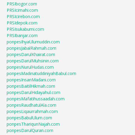
PRSIbogor.com
PRSIcimahi.com
PRSIcirebon.com
PRSIdepok.com
PRSIsukabumi.com
PRSIbanjar.com
ponpesIhyaUlumuddin.com
ponpesJabalRahmah.com
ponpesDarulKhairat.com
ponpesDarulMuhsinin.com
ponpesNurulHudas.com
ponpesMadinatuddiniyahBabul.com
ponpesInsanMadani.com
ponpesBaitilHikmah.com
ponpesDarulHidayahul.com
ponpesMafatihussaadah.com
ponpesRaudhatulAla.com
ponpesLiqaurrahmah.com
ponpesBabulUlum.com
ponpesThariqunNajah.com
ponpesDarulQuran.com