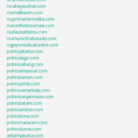
rscahayasehat.com
rsumalikasim.com
rsuprimaintimedika.com
rsarunlhokseumaw.com
rsufauziahbireu.com
rsumumcitrahusada.com
rsgayomedicalcentre.com
polresjakarta.com
polresdago.com
polressabang.com
polresdenpasar.com
polresbanten.com
polresjambi.com
polressamarinda.com
polresbanjarmasin.com
polresbatam.com
polresambon.com
polresbima.com
polresmataram.com
polresdumai.com
antamjakarta.com