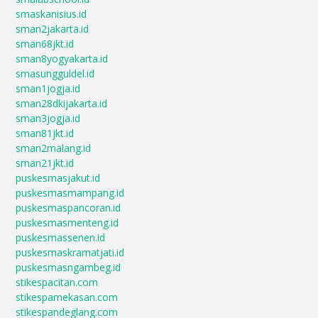
smaskanisius.id
sman2jakarta.id
sman68jkt.id
sman8yogyakarta.id
smasungguldel.id
sman1jogja.id
sman28dkijakarta.id
sman3jogja.id
sman81jkt.id
sman2malang.id
sman21jkt.id
puskesmasjakut.id
puskesmasmampang.id
puskesmaspancoran.id
puskesmasmenteng.id
puskesmassenen.id
puskesmaskramatjati.id
puskesmasngambeg.id
stikespacitan.com
stikespamekasan.com
stikespandeglang.com