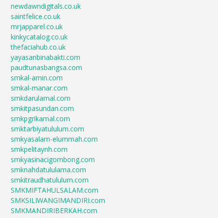
newdawndigitals.co.uk
saintfelice.co.uk
mrjapparel.co.uk
kinkycatalog.co.uk
thefaciahub.co.uk
yayasanbinabakti.com
paudtunasbangsa.com
smkal-amin.com
smkal-manar.com
smkdarulamal.com
smkitpasundan.com
smkpgrikamal.com
smktarbiyatululum.com
smkyasalam-elummah.com
smkpelitaynh.com
smkyasinacigombong.com
smknahdatululama.com
smkitraudhatululum.com
SMKMIFTAHULSALAM.com
SMKSILIWANGIMANDIRI.com
SMKMANDIRIBERKAH.com