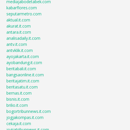
mediajabodetabek.com
kabarflores.com
seputarmetro.com
aktual.it.com
akurat.it.com
antara.it.com
analisadaily.it.com
antv.it.com
antvklik.it.com
ayojakarta.it.com
ayobandung.it.com
beritabali.it.com
bangsaonline.it.com
beritajatim.it.com
beritasatu.it.com
bernas.it.com
bisnis.it.com
brilio.it.com
bogortribunnews.it.com
jogjakompas.it.com
cekaja.it.com
jogjatribunnews.it.com