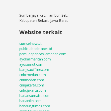
Sumberjaya,Kec. Tambun Sel.,
Kabupaten Bekasi, Jawa Barat
Website terkait
sumselnews.id
publikjabodetabek.id
pemudapancasilamedan.com
ayokalimantan.com
ayosumut.com
bangsaoffline.com
cnbcmedan.com
cnnmedan.com
cnnjakarta.com
cnbcjakarta.com
hariansumatra.com
harianikn.com
bandungtimes.com