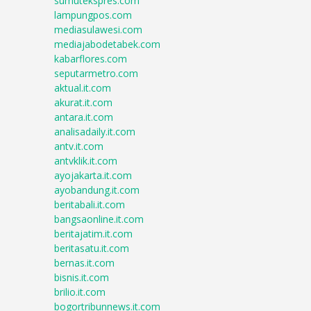
sumutekspres.com
lampungpos.com
mediasulawesi.com
mediajabodetabek.com
kabarflores.com
seputarmetro.com
aktual.it.com
akurat.it.com
antara.it.com
analisadaily.it.com
antv.it.com
antvklik.it.com
ayojakarta.it.com
ayobandung.it.com
beritabali.it.com
bangsaonline.it.com
beritajatim.it.com
beritasatu.it.com
bernas.it.com
bisnis.it.com
brilio.it.com
bogortribunnews.it.com