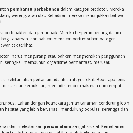
ontoh
pembantu perkebunan
dalam kategori predator. Mereka
aun, wereng, atau ulat. Kehadiran mereka menunjukkan bahwa
t.
seperti bakteri dan jamur baik. Mereka berperan penting dalam
si bagi tanaman, dan bahkan menekan pertumbuhan patogen
wan tak terlihat.
 petani harus mengurangi atau bahkan menghentikan penggunaan
n ini seringkali membunuh organisme bermanfaat, merusak
sekitar lahan pertanian adalah strategi efektif. Beberapa jenis
n nektar dan serbuk sari, menjadi sumber makanan dan tempat
rkontribusi. Lahan dengan keanekaragaman tanaman cenderung lebih
n habitat yang lebih bervariasi, mendukung populasi serangga dan
enali dan melestarikan
perisai alami
sangat krusial. Pemahaman
psi praktik pertanian yang lebih ramah lingkungan dan