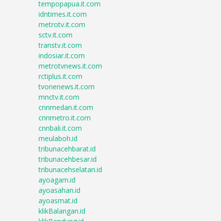
tempopapua.it.com
idntimes.it.com
metrotv.it.com
sctv.it.com
transtv.it.com
indosiar.it.com
metrotvnews.it.com
rctiplus.it.com
tvonenews.it.com
mnctv.it.com
cnnmedan.it.com
cnnmetro.it.com
cnnbali.it.com
meulaboh.id
tribunacehbarat.id
tribunacehbesar.id
tribunacehselatan.id
ayoagam.id
ayoasahan.id
ayoasmat.id
klikBalangan.id