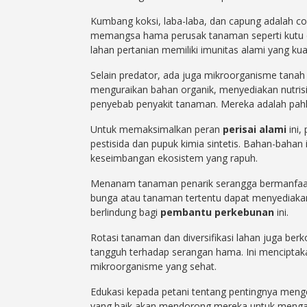
Kumbang koksi, laba-laba, dan capung adalah c
memangsa hama perusak tanaman seperti kutu d
lahan pertanian memiliki imunitas alami yang kua
Selain predator, ada juga mikroorganisme tanah 
menguraikan bahan organik, menyediakan nutri
penyebab penyakit tanaman. Mereka adalah pahla
Untuk memaksimalkan peran
perisai alami
ini,
pestisida dan pupuk kimia sintetis. Bahan-baha
keseimbangan ekosistem yang rapuh.
Menanam tanaman penarik serangga bermanfaat di 
bunga atau tanaman tertentu dapat menyediaka
berlindung bagi
pembantu perkebunan
ini.
Rotasi tanaman dan diversifikasi lahan juga be
tangguh terhadap serangan hama. Ini menciptaka
mikroorganisme yang sehat.
Edukasi kepada petani tentang pentingnya meng
yang baik akan mendorong mereka untuk mengado