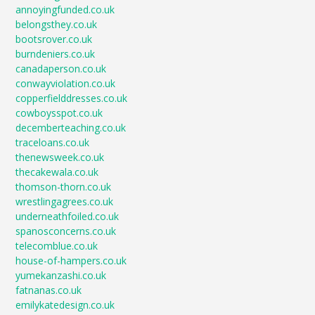
annoyingfunded.co.uk
belongsthey.co.uk
bootsrover.co.uk
burndeniers.co.uk
canadaperson.co.uk
conwayviolation.co.uk
copperfielddresses.co.uk
cowboysspot.co.uk
decemberteaching.co.uk
traceloans.co.uk
thenewsweek.co.uk
thecakewala.co.uk
thomson-thorn.co.uk
wrestlingagrees.co.uk
underneathfoiled.co.uk
spanosconcerns.co.uk
telecomblue.co.uk
house-of-hampers.co.uk
yumekanzashi.co.uk
fatnanas.co.uk
emilykatedesign.co.uk