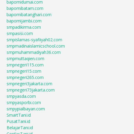
bapomidumai.com
bapomibatam.com
bapomibatanghari.com
bapomijambi.com
smpadikirma.com
smpasisi.com
smpislamas-syafiiyah02.com
smpmadinaislamicschool.com
smpmuhammadiyah36.com
smpmuttaqien.com
smpnegeri115.com
smpnegeri15.com
smpnegeri265.com
smpnegeri3jakarta.com
smpnegeri73jakarta.com
smpyasda.com
smpyasporbi.com
smpypialbayan.com
SmartTani.id
PusatTani.id
BelajarTani.id
CerdasTani.id