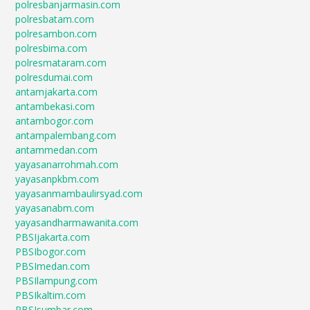
polresbanjarmasin.com
polresbatam.com
polresambon.com
polresbima.com
polresmataram.com
polresdumai.com
antamjakarta.com
antambekasi.com
antambogor.com
antampalembang.com
antammedan.com
yayasanarrohmah.com
yayasanpkbm.com
yayasanmambaulirsyad.com
yayasanabm.com
yayasandharmawanita.com
PBSIjakarta.com
PBSIbogor.com
PBSImedan.com
PBSIlampung.com
PBSIkaltim.com
PBSIsumbar.com