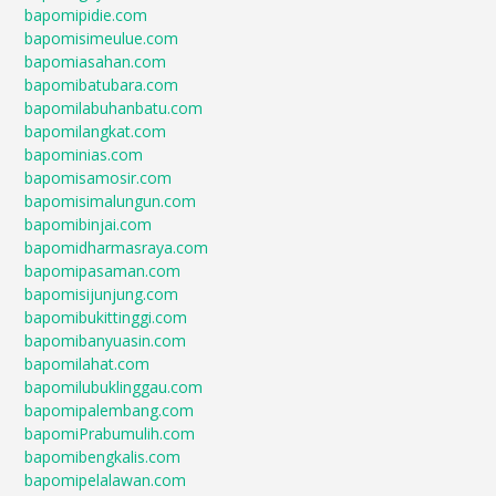
bapomipidie.com
bapomisimeulue.com
bapomiasahan.com
bapomibatubara.com
bapomilabuhanbatu.com
bapomilangkat.com
bapominias.com
bapomisamosir.com
bapomisimalungun.com
bapomibinjai.com
bapomidharmasraya.com
bapomipasaman.com
bapomisijunjung.com
bapomibukittinggi.com
bapomibanyuasin.com
bapomilahat.com
bapomilubuklinggau.com
bapomipalembang.com
bapomiPrabumulih.com
bapomibengkalis.com
bapomipelalawan.com