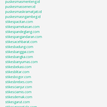
puskesmasmenteng.id
puskesmassenen.id
puskesmaskramatjati.id
puskesmasngambeg.id
stikespacitan.com
stikespamekasan.com
stikespandeglang.com
stikespangandaran.com
stikesacehbarat.com
stikesbadung.com
stikesbanggai.com
stikesbangka.com
stikesbanyumas.com
stikesbekasi.com
stikesblitar.com
stikesbogor.com
stikesbrebes.com
stikescianjur.com
stikesciamis.com
stikesdemak.com
stikesgarut.com
stikesgorontalo.com