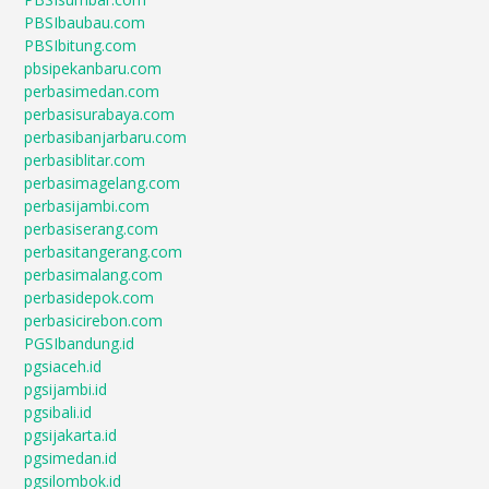
PBSIbaubau.com
PBSIbitung.com
pbsipekanbaru.com
perbasimedan.com
perbasisurabaya.com
perbasibanjarbaru.com
perbasiblitar.com
perbasimagelang.com
perbasijambi.com
perbasiserang.com
perbasitangerang.com
perbasimalang.com
perbasidepok.com
perbasicirebon.com
PGSIbandung.id
pgsiaceh.id
pgsijambi.id
pgsibali.id
pgsijakarta.id
pgsimedan.id
pgsilombok.id