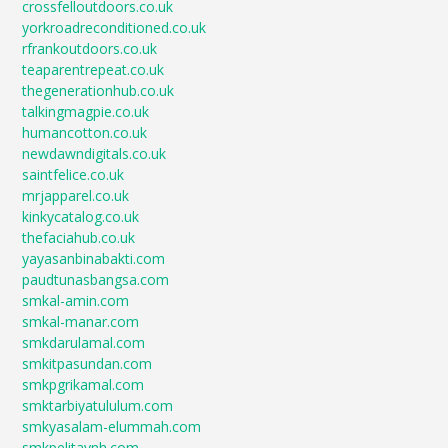
crossfelloutdoors.co.uk
yorkroadreconditioned.co.uk
rfrankoutdoors.co.uk
teaparentrepeat.co.uk
thegenerationhub.co.uk
talkingmagpie.co.uk
humancotton.co.uk
newdawndigitals.co.uk
saintfelice.co.uk
mrjapparel.co.uk
kinkycatalog.co.uk
thefaciahub.co.uk
yayasanbinabakti.com
paudtunasbangsa.com
smkal-amin.com
smkal-manar.com
smkdarulamal.com
smkitpasundan.com
smkpgrikamal.com
smktarbiyatululum.com
smkyasalam-elummah.com
smkpelitaynh.com