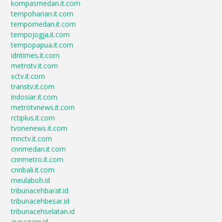
kompasmedan.it.com
tempoharian.it.com
tempomedan.it.com
tempojogja.it.com
tempopapua.it.com
idntimes.it.com
metrotv.it.com
sctv.it.com
transtv.it.com
indosiar.it.com
metrotvnews.it.com
rctiplus.it.com
tvonenews.it.com
mnctv.it.com
cnnmedan.it.com
cnnmetro.it.com
cnnbali.it.com
meulaboh.id
tribunacehbarat.id
tribunacehbesar.id
tribunacehselatan.id
ayoagam.id