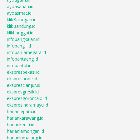
ayoasahan.id
ayoasmat.id
klikBalangan.id
klikBandung.id
klikbanggai.id
infobangkalan.id
infobangli.id
infobanjarnegara.id
infobantaeng.id
infobantul.id
ekspresbekasi.id
ekspresbone.id
eksprescianjur.id
ekspresgresik.id
ekspresgorontalo.id
ekspresindramayu.id
harianjepara.id
hariankarawang.id
hariankediri.id
harianlamongan.id
harianlumajang.id