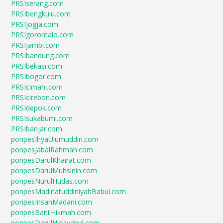
PRSIserang.com
PRSIbengkulu.com
PRSIjogja.com
PRSIgorontalo.com
PRSIjambi.com
PRSIbandung.com
PRSIbekasi.com
PRSIbogor.com
PRSIcimahi.com
PRSIcirebon.com
PRSIdepok.com
PRSIsukabumi.com
PRSIbanjar.com
ponpesIhyaUlumuddin.com
ponpesJabalRahmah.com
ponpesDarulKhairat.com
ponpesDarulMuhsinin.com
ponpesNurulHudas.com
ponpesMadinatuddiniyahBabul.com
ponpesInsanMadani.com
ponpesBaitilHikmah.com
ponpesDarulHidayahul.com