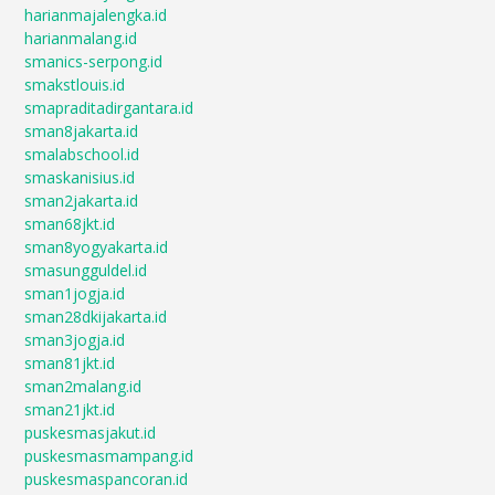
harianmajalengka.id
harianmalang.id
smanics-serpong.id
smakstlouis.id
smapraditadirgantara.id
sman8jakarta.id
smalabschool.id
smaskanisius.id
sman2jakarta.id
sman68jkt.id
sman8yogyakarta.id
smasungguldel.id
sman1jogja.id
sman28dkijakarta.id
sman3jogja.id
sman81jkt.id
sman2malang.id
sman21jkt.id
puskesmasjakut.id
puskesmasmampang.id
puskesmaspancoran.id