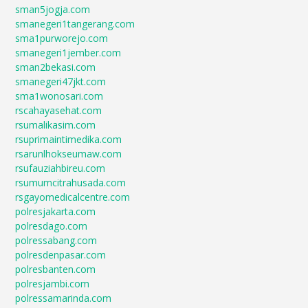
sman5jogja.com
smanegeri1tangerang.com
sma1purworejo.com
smanegeri1jember.com
sman2bekasi.com
smanegeri47jkt.com
sma1wonosari.com
rscahayasehat.com
rsumalikasim.com
rsuprimaintimedika.com
rsarunlhokseumaw.com
rsufauziahbireu.com
rsumumcitrahusada.com
rsgayomedicalcentre.com
polresjakarta.com
polresdago.com
polressabang.com
polresdenpasar.com
polresbanten.com
polresjambi.com
polressamarinda.com