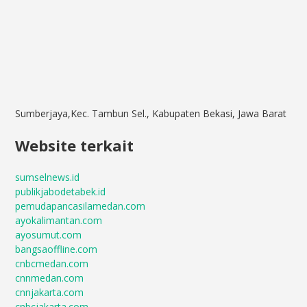
Sumberjaya,Kec. Tambun Sel., Kabupaten Bekasi, Jawa Barat
Website terkait
sumselnews.id
publikjabodetabek.id
pemudapancasilamedan.com
ayokalimantan.com
ayosumut.com
bangsaoffline.com
cnbcmedan.com
cnnmedan.com
cnnjakarta.com
cnbcjakarta.com