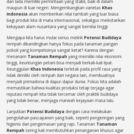
dan lada memiliki permintaan yang stabil, baik di dalam
maupun di luar negeri. Mengembangkan varietas
Khas
Indonesia
akan memberikan nilai tambah yang luar biasa
bagi produk kita di mata internasional, sekaligus melestarikan
kekayaan alam nusantara yang sangat bernilai tinggi.
Mengapa kita harus mulai serius melirik
Potensi Budidaya
rempah dibandingkan hanya fokus pada tanaman pangan
pokok yang kompetisinya sangat ketat? Karena dengan
menanam
Tanaman Rempah
yang memiliki nilai ekonomi
tinggi, keuntungan petani bisa menjadi berkali-kali lipat.
Keunggulan
Khas Indonesia
terletak pada profil rasa yang
tidak dimiliki oleh rempah dari negara lain, membuatnya
menjadi primadona di dapur-dapur dunia. Fokus kita adalah
memastikan bahwa kualitas produksi tetap terjaga agar
reputasi rempah kita tidak tercemar oleh praktik budidaya
yang tidak benar, menjaga marwah kejayaan masa lalu.
Lanjutkan
Potensi Budidaya
dengan cara melakukan
pengolahan pascapanen yang baik, seperti pengeringan yang
higienis dan pengemasan yang rapi. Tanaman
Tanaman
Rempah
sering kali membutuhkan penanganan khusus agar