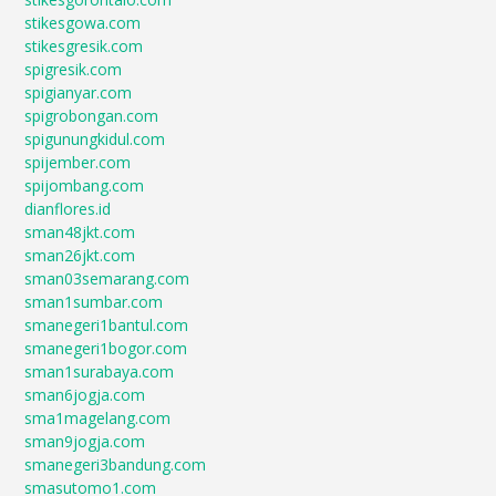
stikesgowa.com
stikesgresik.com
spigresik.com
spigianyar.com
spigrobongan.com
spigunungkidul.com
spijember.com
spijombang.com
dianflores.id
sman48jkt.com
sman26jkt.com
sman03semarang.com
sman1sumbar.com
smanegeri1bantul.com
smanegeri1bogor.com
sman1surabaya.com
sman6jogja.com
sma1magelang.com
sman9jogja.com
smanegeri3bandung.com
smasutomo1.com