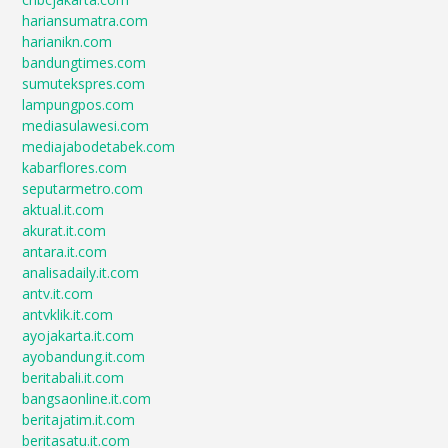
hariansumatra.com
harianikn.com
bandungtimes.com
sumutekspres.com
lampungpos.com
mediasulawesi.com
mediajabodetabek.com
kabarflores.com
seputarmetro.com
aktual.it.com
akurat.it.com
antara.it.com
analisadaily.it.com
antv.it.com
antvklik.it.com
ayojakarta.it.com
ayobandung.it.com
beritabali.it.com
bangsaonline.it.com
beritajatim.it.com
beritasatu.it.com