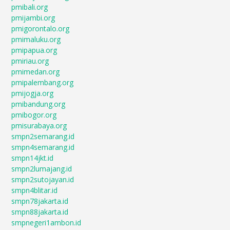
pmibali.org
pmijambi.org
pmigorontalo.org
pmimaluku.org
pmipapua.org
pmiriau.org
pmimedan.org
pmipalembang.org
pmijogja.org
pmibandung.org
pmibogor.org
pmisurabaya.org
smpn2semarang.id
smpn4semarang.id
smpn14jkt.id
smpn2lumajang.id
smpn2sutojayan.id
smpn4blitar.id
smpn78jakarta.id
smpn88jakarta.id
smpnegeri1ambon.id