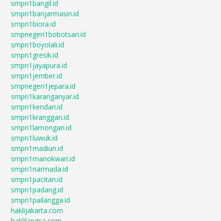
smpn1bangil.id
smpn1banjarmasin.id
smpn1biora.id
smpnegeri1bobotsari.id
smpn1boyolali.id
smpn1gresik.id
smpn1jayapura.id
smpn1jember.id
smpnegeri1jepara.id
smpn1karanganyar.id
smpn1kendari.id
smpn1kranggan.id
smpn1lamongan.id
smpn1luwuk.id
smpn1madiun.id
smpn1manokwari.id
smpn1narmada.id
smpn1pacitan.id
smpn1padang.id
smpn1pailangga.id
haklijakarta.com
haklilangsa.com