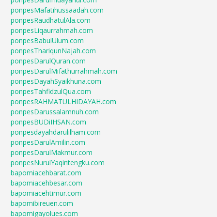
ponpesMafatihussaadah.com
ponpesRaudhatulAla.com
ponpesLiqaurrahmah.com
ponpesBabulUlum.com
ponpesThariqunNajah.com
ponpesDarulQuran.com
ponpesDarulMifathurrahmah.com
ponpesDayahSyaikhuna.com
ponpesTahfidzulQua.com
ponpesRAHMATULHIDAYAH.com
ponpesDarussalamnuh.com
ponpesBUDiIHSAN.com
ponpesdayahdarulilham.com
ponpesDarulAmilin.com
ponpesDarulMakmur.com
ponpesNurulYaqintengku.com
bapomiacehbarat.com
bapomiacehbesar.com
bapomiacehtimur.com
bapomibireuen.com
bapomigayolues.com