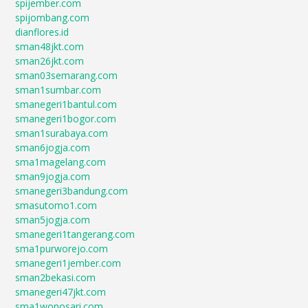
spijember.com
spijombang.com
dianflores.id
sman48jkt.com
sman26jkt.com
sman03semarang.com
sman1sumbar.com
smanegeri1bantul.com
smanegeri1bogor.com
sman1surabaya.com
sman6jogja.com
sma1magelang.com
sman9jogja.com
smanegeri3bandung.com
smasutomo1.com
sman5jogja.com
smanegeri1tangerang.com
sma1purworejo.com
smanegeri1jember.com
sman2bekasi.com
smanegeri47jkt.com
sma1wonosari.com