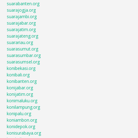
suarabanten.org
suarajogja.org
suarajambi.org
suarajabar.org
suarajatim.org
suarajateng.org
suarariau.org
suarasumut.org
suarasumbar.org
suarasumsel.org
konibekasi.org
konibali.org
konibanten.org
konijabar.org
konijatim.org
konimaluku.org
konilampung.org
konipalu.org
koniambon.org
konidepok.org
konisurabaya.org