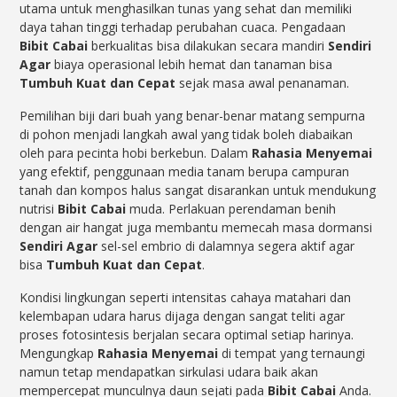
utama untuk menghasilkan tunas yang sehat dan memiliki
daya tahan tinggi terhadap perubahan cuaca. Pengadaan
Bibit Cabai
berkualitas bisa dilakukan secara mandiri
Sendiri
Agar
biaya operasional lebih hemat dan tanaman bisa
Tumbuh Kuat dan Cepat
sejak masa awal penanaman.
Pemilihan biji dari buah yang benar-benar matang sempurna
di pohon menjadi langkah awal yang tidak boleh diabaikan
oleh para pecinta hobi berkebun. Dalam
Rahasia Menyemai
yang efektif, penggunaan media tanam berupa campuran
tanah dan kompos halus sangat disarankan untuk mendukung
nutrisi
Bibit Cabai
muda. Perlakuan perendaman benih
dengan air hangat juga membantu memecah masa dormansi
Sendiri Agar
sel-sel embrio di dalamnya segera aktif agar
bisa
Tumbuh Kuat dan Cepat
.
Kondisi lingkungan seperti intensitas cahaya matahari dan
kelembapan udara harus dijaga dengan sangat teliti agar
proses fotosintesis berjalan secara optimal setiap harinya.
Mengungkap
Rahasia Menyemai
di tempat yang ternaungi
namun tetap mendapatkan sirkulasi udara baik akan
mempercepat munculnya daun sejati pada
Bibit Cabai
Anda.