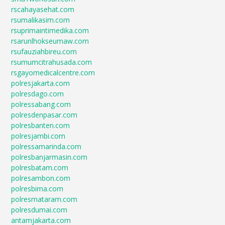
rscahayasehat.com
rsumalikasim.com
rsuprimaintimedika.com
rsarunlhokseumaw.com
rsufauziahbireu.com
rsumumcitrahusada.com
rsgayomedicalcentre.com
polresjakarta.com
polresdago.com
polressabang.com
polresdenpasar.com
polresbanten.com
polresjambi.com
polressamarinda.com
polresbanjarmasin.com
polresbatam.com
polresambon.com
polresbima.com
polresmataram.com
polresdumai.com
antamjakarta.com