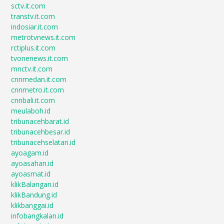
sctv.it.com
transtv.it.com
indosiar.it.com
metrotvnews.it.com
rctiplus.it.com
tvonenews.it.com
mnctv.it.com
cnnmedan.it.com
cnnmetro.it.com
cnnbali.it.com
meulaboh.id
tribunacehbarat.id
tribunacehbesar.id
tribunacehselatan.id
ayoagam.id
ayoasahan.id
ayoasmat.id
klikBalangan.id
klikBandung.id
klikbanggai.id
infobangkalan.id