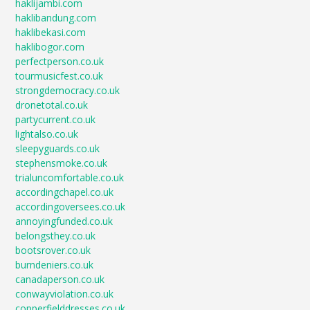
haklijambi.com
haklibandung.com
haklibekasi.com
haklibogor.com
perfectperson.co.uk
tourmusicfest.co.uk
strongdemocracy.co.uk
dronetotal.co.uk
partycurrent.co.uk
lightalso.co.uk
sleepyguards.co.uk
stephensmoke.co.uk
trialuncomfortable.co.uk
accordingchapel.co.uk
accordingoversees.co.uk
annoyingfunded.co.uk
belongsthey.co.uk
bootsrover.co.uk
burndeniers.co.uk
canadaperson.co.uk
conwayviolation.co.uk
copperfielddresses.co.uk