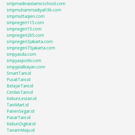
smpmadinaislamicschool.com
smpmuhammadiyah36.com
smpmuttaqien.com
smpnegeri115.com
smpnegeri15.com
smpnegeri265.com
smpnegeri3jakarta.com
smpnegeri73jakarta.com
smpyasda.com
smpyasporbi.com
smpypialbayan.com
SmartTani.id
PusatTani.id
BelajarTani.id
CerdasTani.id
KebunLestari.id
TaniMart.id
PanenSegar.id
PasarTani.id
KebunDigital.id
TanamMaju.id