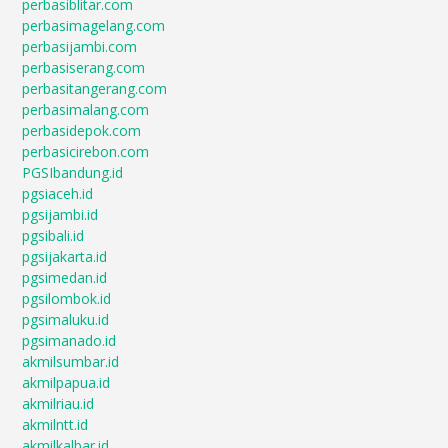
perbasiblitar.com
perbasimagelang.com
perbasijambi.com
perbasiserang.com
perbasitangerang.com
perbasimalang.com
perbasidepok.com
perbasicirebon.com
PGSIbandung.id
pgsiaceh.id
pgsijambi.id
pgsibali.id
pgsijakarta.id
pgsimedan.id
pgsilombok.id
pgsimaluku.id
pgsimanado.id
akmilsumbar.id
akmilpapua.id
akmilriau.id
akmilntt.id
akmilkalbar.id