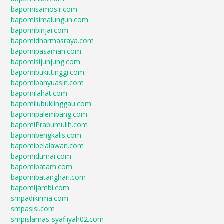
bapomisamosir.com
bapomisimalungun.com
bapomibinjai.com
bapomidharmasraya.com
bapomipasaman.com
bapomisijunjung.com
bapomibukittinggi.com
bapomibanyuasin.com
bapomilahat.com
bapomilubuklinggau.com
bapomipalembang.com
bapomiPrabumulih.com
bapomibengkalis.com
bapomipelalawan.com
bapomidumai.com
bapomibatam.com
bapomibatanghari.com
bapomijambi.com
smpadikirma.com
smpasisi.com
smpislamas-syafiiyah02.com