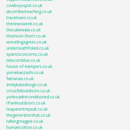
cowboysspot.co.uk
decemberteaching.co.uk
traceloans.co.uk
thenewsweek.co.uk
thecakewala.co.uk
thomson-thorn.co.uk
wrestlingagrees.co.uk
underneathfoiled.co.uk
spanosconcerns.co.uk
telecomblue.co.uk
house-of-hampers.co.uk
yumekanzashi.co.uk
fatnanas.co.uk
emilykatedesign.co.uk
crossfelloutdoors.co.uk
yorkroadreconditioned.co.uk
rfrankoutdoors.co.uk
teaparentrepeat.co.uk
thegenerationhub.co.uk
talkingmagpie.co.uk
humancotton.co.uk