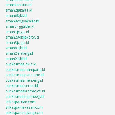
smaskanisius.id
sman2jakarta.id
sman68jkt.id
sman8yogyakarta.id
smasungguldel.id
sman1jogja.id
sman28dkijakarta.id
sman3jogja.id
sman81jkt.id
sman2malang.id
sman21jkt.id
puskesmasjakut.id
puskesmasmampang.id
puskesmaspancoran.id
puskesmasmenteng.id
puskesmassenen.id
puskesmaskramatjati.id
puskesmasngambeg.id
stikespacitan.com
stikespamekasan.com
stikespandeglang.com