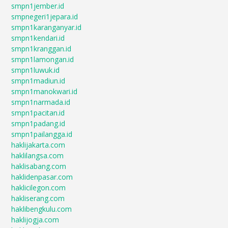
smpn1jember.id
smpnegeri1jepara.id
smpn1karanganyar.id
smpn1kendari.id
smpn1kranggan.id
smpn1lamongan.id
smpn1luwuk.id
smpn1madiun.id
smpn1manokwari.id
smpn1narmada.id
smpn1pacitan.id
smpn1padang.id
smpn1pailangga.id
haklijakarta.com
haklilangsa.com
haklisabang.com
haklidenpasar.com
haklicilegon.com
hakliserang.com
haklibengkulu.com
haklijogja.com