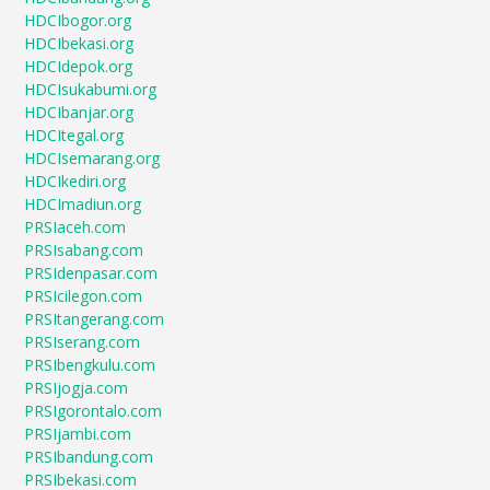
HDCIbogor.org
HDCIbekasi.org
HDCIdepok.org
HDCIsukabumi.org
HDCIbanjar.org
HDCItegal.org
HDCIsemarang.org
HDCIkediri.org
HDCImadiun.org
PRSIaceh.com
PRSIsabang.com
PRSIdenpasar.com
PRSIcilegon.com
PRSItangerang.com
PRSIserang.com
PRSIbengkulu.com
PRSIjogja.com
PRSIgorontalo.com
PRSIjambi.com
PRSIbandung.com
PRSIbekasi.com