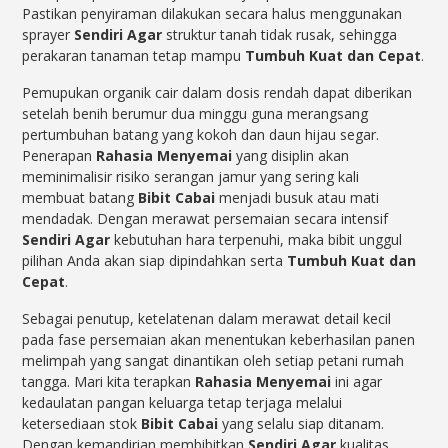
Pastikan penyiraman dilakukan secara halus menggunakan
sprayer
Sendiri Agar
struktur tanah tidak rusak, sehingga
perakaran tanaman tetap mampu
Tumbuh Kuat dan Cepat
.
Pemupukan organik cair dalam dosis rendah dapat diberikan
setelah benih berumur dua minggu guna merangsang
pertumbuhan batang yang kokoh dan daun hijau segar.
Penerapan
Rahasia Menyemai
yang disiplin akan
meminimalisir risiko serangan jamur yang sering kali
membuat batang
Bibit Cabai
menjadi busuk atau mati
mendadak. Dengan merawat persemaian secara intensif
Sendiri Agar
kebutuhan hara terpenuhi, maka bibit unggul
pilihan Anda akan siap dipindahkan serta
Tumbuh Kuat dan
Cepat
.
Sebagai penutup, ketelatenan dalam merawat detail kecil
pada fase persemaian akan menentukan keberhasilan panen
melimpah yang sangat dinantikan oleh setiap petani rumah
tangga. Mari kita terapkan
Rahasia Menyemai
ini agar
kedaulatan pangan keluarga tetap terjaga melalui
ketersediaan stok
Bibit Cabai
yang selalu siap ditanam.
Dengan kemandirian membibitkan
Sendiri Agar
kualitas