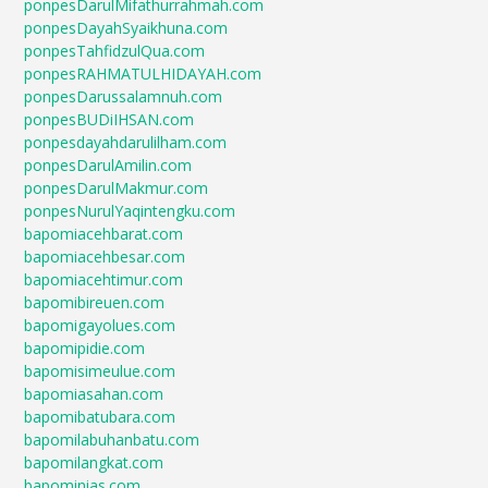
ponpesDarulMifathurrahmah.com
ponpesDayahSyaikhuna.com
ponpesTahfidzulQua.com
ponpesRAHMATULHIDAYAH.com
ponpesDarussalamnuh.com
ponpesBUDiIHSAN.com
ponpesdayahdarulilham.com
ponpesDarulAmilin.com
ponpesDarulMakmur.com
ponpesNurulYaqintengku.com
bapomiacehbarat.com
bapomiacehbesar.com
bapomiacehtimur.com
bapomibireuen.com
bapomigayolues.com
bapomipidie.com
bapomisimeulue.com
bapomiasahan.com
bapomibatubara.com
bapomilabuhanbatu.com
bapomilangkat.com
bapominias.com