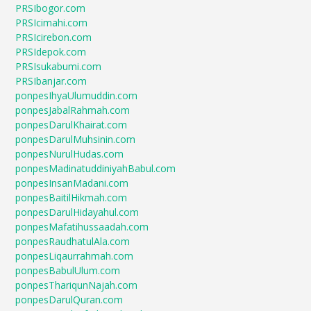
PRSIbogor.com
PRSIcimahi.com
PRSIcirebon.com
PRSIdepok.com
PRSIsukabumi.com
PRSIbanjar.com
ponpesIhyaUlumuddin.com
ponpesJabalRahmah.com
ponpesDarulKhairat.com
ponpesDarulMuhsinin.com
ponpesNurulHudas.com
ponpesMadinatuddiniyahBabul.com
ponpesInsanMadani.com
ponpesBaitilHikmah.com
ponpesDarulHidayahul.com
ponpesMafatihussaadah.com
ponpesRaudhatulAla.com
ponpesLiqaurrahmah.com
ponpesBabulUlum.com
ponpesThariqunNajah.com
ponpesDarulQuran.com