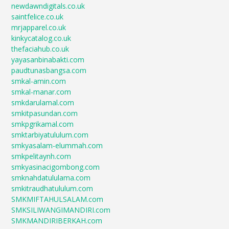
newdawndigitals.co.uk
saintfelice.co.uk
mrjapparel.co.uk
kinkycatalog.co.uk
thefaciahub.co.uk
yayasanbinabakti.com
paudtunasbangsa.com
smkal-amin.com
smkal-manar.com
smkdarulamal.com
smkitpasundan.com
smkpgrikamal.com
smktarbiyatululum.com
smkyasalam-elummah.com
smkpelitaynh.com
smkyasinacigombong.com
smknahdatululama.com
smkitraudhatululum.com
SMKMIFTAHULSALAM.com
SMKSILIWANGIMANDIRI.com
SMKMANDIRIBERKAH.com