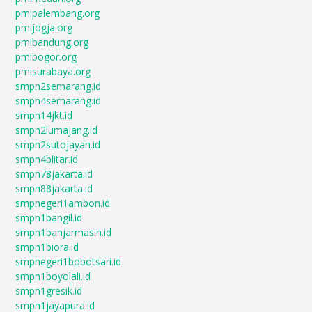
pmipalembang.org
pmijogja.org
pmibandung.org
pmibogor.org
pmisurabaya.org
smpn2semarang.id
smpn4semarang.id
smpn14jkt.id
smpn2lumajang.id
smpn2sutojayan.id
smpn4blitar.id
smpn78jakarta.id
smpn88jakarta.id
smpnegeri1ambon.id
smpn1bangil.id
smpn1banjarmasin.id
smpn1biora.id
smpnegeri1bobotsari.id
smpn1boyolali.id
smpn1gresik.id
smpn1jayapura.id