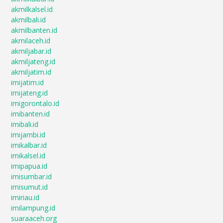
akmilkalsel.id
akmilbali.id
akmilbanten.id
akmilaceh.id
akmiljabar.id
akmiljateng.id
akmiljatim.id
imijatim.id
imijateng.id
imigorontalo.id
imibanten.id
imibali.id
imijambi.id
imikalbar.id
imikalsel.id
imipapua.id
imisumbar.id
imisumut.id
imiriau.id
imilampung.id
suaraaceh.org