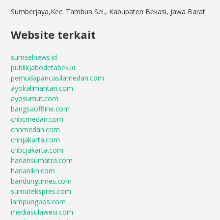
Sumberjaya,Kec. Tambun Sel., Kabupaten Bekasi, Jawa Barat
Website terkait
sumselnews.id
publikjabodetabek.id
pemudapancasilamedan.com
ayokalimantan.com
ayosumut.com
bangsaoffline.com
cnbcmedan.com
cnnmedan.com
cnnjakarta.com
cnbcjakarta.com
hariansumatra.com
harianikn.com
bandungtimes.com
sumutekspres.com
lampungpos.com
mediasulawesi.com