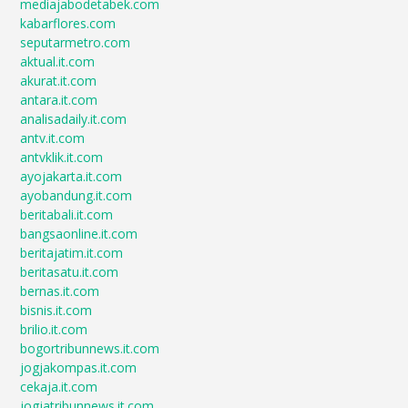
mediajabodetabek.com
kabarflores.com
seputarmetro.com
aktual.it.com
akurat.it.com
antara.it.com
analisadaily.it.com
antv.it.com
antvklik.it.com
ayojakarta.it.com
ayobandung.it.com
beritabali.it.com
bangsaonline.it.com
beritajatim.it.com
beritasatu.it.com
bernas.it.com
bisnis.it.com
brilio.it.com
bogortribunnews.it.com
jogjakompas.it.com
cekaja.it.com
jogjatribunnews.it.com