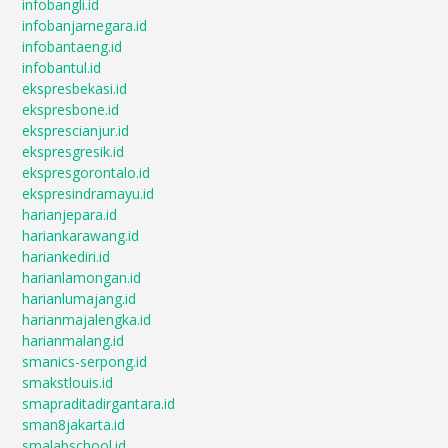
infobangli.id
infobanjarnegara.id
infobantaeng.id
infobantul.id
ekspresbekasi.id
ekspresbone.id
eksprescianjur.id
ekspresgresik.id
ekspresgorontalo.id
ekspresindramayu.id
harianjepara.id
hariankarawang.id
hariankediri.id
harianlamongan.id
harianlumajang.id
harianmajalengka.id
harianmalang.id
smanics-serpong.id
smakstlouis.id
smapraditadirgantara.id
sman8jakarta.id
smalabschool.id