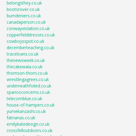
belongsthey.co.uk
bootsrover.co.uk
burndeniers.co.uk
canadaperson.co.uk
conwayviolation.co.uk
copperfielddresses.co.uk
cowboysspot.co.uk
decemberteaching.co.uk
traceloans.co.uk
thenewsweek.co.uk
thecakewala.co.uk
thomson-thorn.co.uk
wrestlingagrees.co.uk
underneathfoiled.co.uk
spanosconcerns.co.uk
telecomblue.co.uk
house-of-hampers.co.uk
yumekanzashi.co.uk
fatnanas.co.uk
emilykatedesign.co.uk
crossfelloutdoors.co.uk