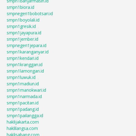
smpn1banjarmasin.id
smpn1biora.id
smpnegeri1bobotsari.id
smpn1boyolali.id
smpn1gresik.id
smpn1jayapura.id
smpn1jember.id
smpnegeri1jepara.id
smpn1karanganyar.id
smpn1kendari.id
smpn1kranggan.id
smpn1lamongan.id
smpn1luwuk.id
smpn1madiun.id
smpn1manokwari.id
smpn1narmada.id
smpn1pacitan.id
smpn1padang.id
smpn1pailangga.id
haklijakarta.com
haklilangsa.com
haklisabang.com