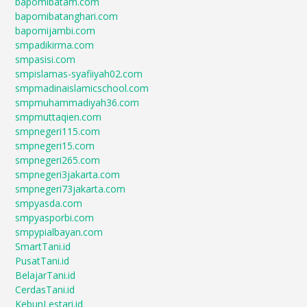
bapomibatam.com
bapomibatanghari.com
bapomijambi.com
smpadikirma.com
smpasisi.com
smpislamas-syafiiyah02.com
smpmadinaislamicschool.com
smpmuhammadiyah36.com
smpmuttaqien.com
smpnegeri115.com
smpnegeri15.com
smpnegeri265.com
smpnegeri3jakarta.com
smpnegeri73jakarta.com
smpyasda.com
smpyasporbi.com
smpypialbayan.com
SmartTani.id
PusatTani.id
BelajarTani.id
CerdasTani.id
KebunLestari.id