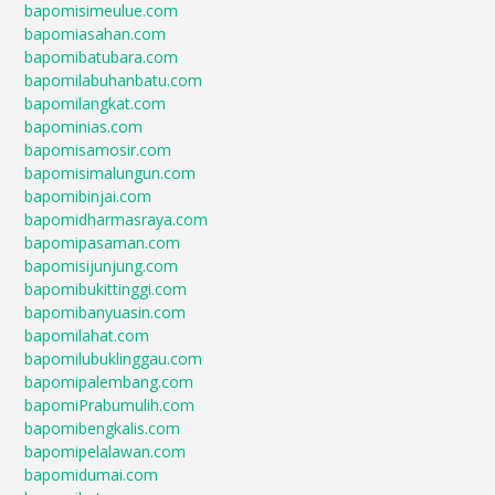
bapomisimeulue.com
bapomiasahan.com
bapomibatubara.com
bapomilabuhanbatu.com
bapomilangkat.com
bapominias.com
bapomisamosir.com
bapomisimalungun.com
bapomibinjai.com
bapomidharmasraya.com
bapomipasaman.com
bapomisijunjung.com
bapomibukittinggi.com
bapomibanyuasin.com
bapomilahat.com
bapomilubuklinggau.com
bapomipalembang.com
bapomiPrabumulih.com
bapomibengkalis.com
bapomipelalawan.com
bapomidumai.com