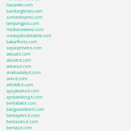
harianikn.com
bandungtimes.com
sumutekspres.com
lampungpos.com
mediasulawesi.com
mediajabodetabek.com
kabarflores.com
seputarmetro.com
aktual.it.com
akurat.it.com
antara.it.com
analisadaily.it.com
antv.it.com
antvklik.it.com
ayojakarta.it.com
ayobandung.it.com
beritabali.it.com
bangsaonline.it.com
beritajatim.it.com
beritasatu.it.com
bernas.it.com