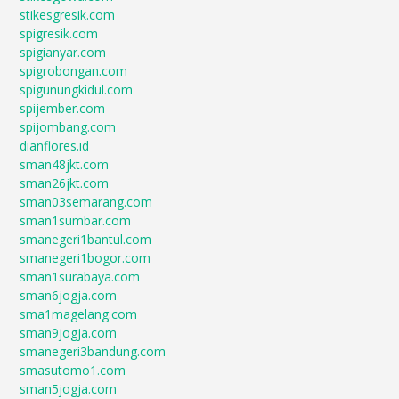
stikesgresik.com
spigresik.com
spigianyar.com
spigrobongan.com
spigunungkidul.com
spijember.com
spijombang.com
dianflores.id
sman48jkt.com
sman26jkt.com
sman03semarang.com
sman1sumbar.com
smanegeri1bantul.com
smanegeri1bogor.com
sman1surabaya.com
sman6jogja.com
sma1magelang.com
sman9jogja.com
smanegeri3bandung.com
smasutomo1.com
sman5jogja.com