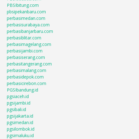
PBSIbitung.com
pbsipekanbaru.com
perbasimedan.com
perbasisurabaya.com
perbasibanjarbaru.com
perbasiblitar.com
perbasimagelang.com
perbasijambi.com
perbasiserang.com
perbasitangerang.com
perbasimalang.com
perbasidepok.com
perbasicirebon.com
PGSIbandung.id
pgsiaceh.id
pgsijambi.id
pgsibali.id
pgsijakarta.id
pgsimedan.id
pgsilombok.id
pgsimaluku.id