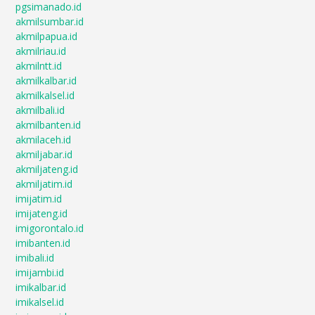
pgsimanado.id
akmilsumbar.id
akmilpapua.id
akmilriau.id
akmilntt.id
akmilkalbar.id
akmilkalsel.id
akmilbali.id
akmilbanten.id
akmilaceh.id
akmiljabar.id
akmiljateng.id
akmiljatim.id
imijatim.id
imijateng.id
imigorontalo.id
imibanten.id
imibali.id
imijambi.id
imikalbar.id
imikalsel.id