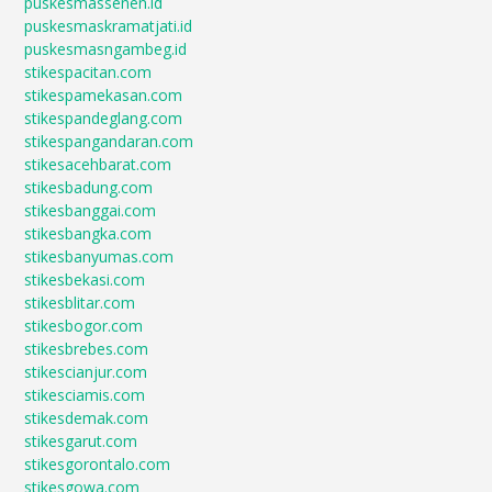
puskesmassenen.id
puskesmaskramatjati.id
puskesmasngambeg.id
stikespacitan.com
stikespamekasan.com
stikespandeglang.com
stikespangandaran.com
stikesacehbarat.com
stikesbadung.com
stikesbanggai.com
stikesbangka.com
stikesbanyumas.com
stikesbekasi.com
stikesblitar.com
stikesbogor.com
stikesbrebes.com
stikescianjur.com
stikesciamis.com
stikesdemak.com
stikesgarut.com
stikesgorontalo.com
stikesgowa.com