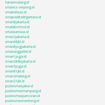
harianmalang.id
smanics-serpong.id
smakstlouis.id
smapraditadirgantara.id
sman8jakarta.id
smalabschool.id
smaskanisius.id
sman2jakarta.id
sman68jkt.id
sman8yogyakarta.id
smasungguldel.id
sman1jogja.id
sman28dkijakarta.id
sman3jogja.id
sman81jkt.id
sman2malang.id
sman21jkt.id
puskesmasjakut.id
puskesmasmampang.id
puskesmaspancoran.id
puskesmasmenteng.id