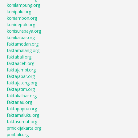
konilampung.org
konipalu.org
koniambon.org
konidepok.org
konisurabaya.org
konikalbar.org
faktamedan.org
faktamalang.org
faktabali.org
faktaaceh.org
faktajambi.org
faktajabar.org
faktajateng.org
faktajatim.org
faktakalbar.org
faktariau.org
faktapapua.org
faktamaluku.org
faktasumut.org
pmidkijakarta.org
pmibali.org