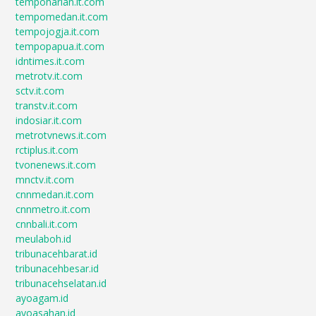
tempoharian.it.com
tempomedan.it.com
tempojogja.it.com
tempopapua.it.com
idntimes.it.com
metrotv.it.com
sctv.it.com
transtv.it.com
indosiar.it.com
metrotvnews.it.com
rctiplus.it.com
tvonenews.it.com
mnctv.it.com
cnnmedan.it.com
cnnmetro.it.com
cnnbali.it.com
meulaboh.id
tribunacehbarat.id
tribunacehbesar.id
tribunacehselatan.id
ayoagam.id
ayoasahan.id