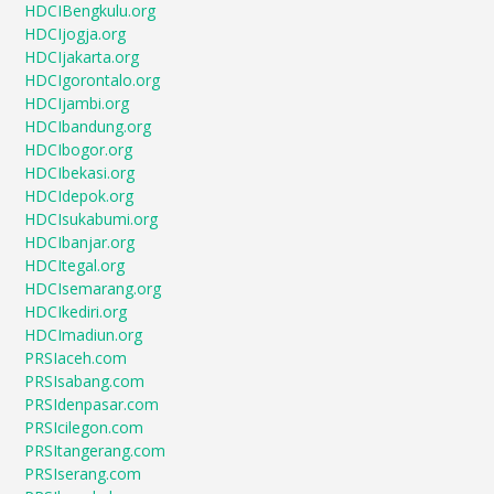
HDCIBengkulu.org
HDCIjogja.org
HDCIjakarta.org
HDCIgorontalo.org
HDCIjambi.org
HDCIbandung.org
HDCIbogor.org
HDCIbekasi.org
HDCIdepok.org
HDCIsukabumi.org
HDCIbanjar.org
HDCItegal.org
HDCIsemarang.org
HDCIkediri.org
HDCImadiun.org
PRSIaceh.com
PRSIsabang.com
PRSIdenpasar.com
PRSIcilegon.com
PRSItangerang.com
PRSIserang.com