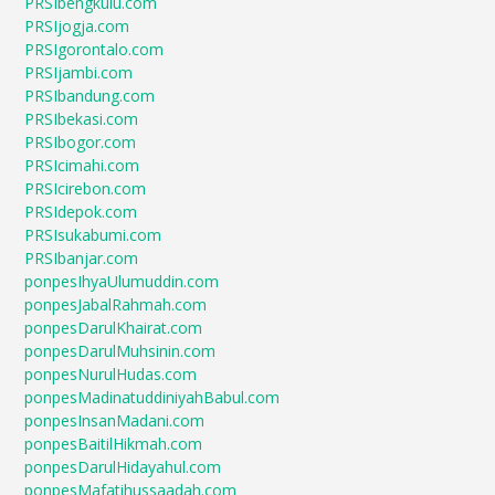
PRSIbengkulu.com
PRSIjogja.com
PRSIgorontalo.com
PRSIjambi.com
PRSIbandung.com
PRSIbekasi.com
PRSIbogor.com
PRSIcimahi.com
PRSIcirebon.com
PRSIdepok.com
PRSIsukabumi.com
PRSIbanjar.com
ponpesIhyaUlumuddin.com
ponpesJabalRahmah.com
ponpesDarulKhairat.com
ponpesDarulMuhsinin.com
ponpesNurulHudas.com
ponpesMadinatuddiniyahBabul.com
ponpesInsanMadani.com
ponpesBaitilHikmah.com
ponpesDarulHidayahul.com
ponpesMafatihussaadah.com