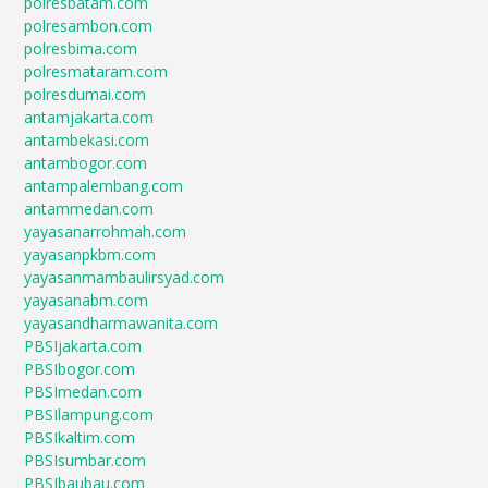
polresbatam.com
polresambon.com
polresbima.com
polresmataram.com
polresdumai.com
antamjakarta.com
antambekasi.com
antambogor.com
antampalembang.com
antammedan.com
yayasanarrohmah.com
yayasanpkbm.com
yayasanmambaulirsyad.com
yayasanabm.com
yayasandharmawanita.com
PBSIjakarta.com
PBSIbogor.com
PBSImedan.com
PBSIlampung.com
PBSIkaltim.com
PBSIsumbar.com
PBSIbaubau.com