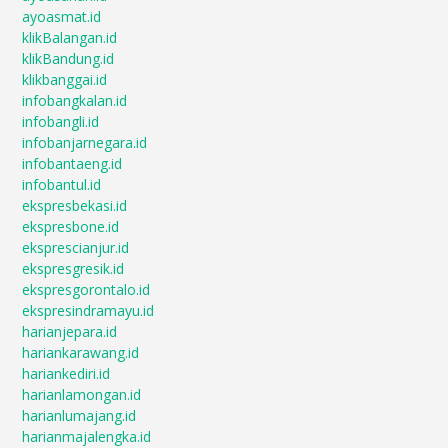
ayoasmat.id
klikBalangan.id
klikBandung.id
klikbanggai.id
infobangkalan.id
infobangli.id
infobanjarnegara.id
infobantaeng.id
infobantul.id
ekspresbekasi.id
ekspresbone.id
eksprescianjur.id
ekspresgresik.id
ekspresgorontalo.id
ekspresindramayu.id
harianjepara.id
hariankarawang.id
hariankediri.id
harianlamongan.id
harianlumajang.id
harianmajalengka.id