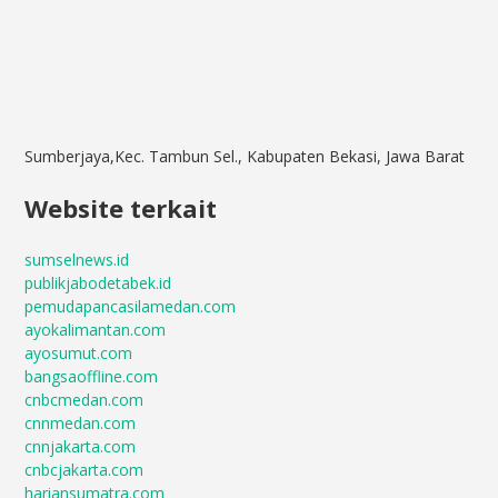
Sumberjaya,Kec. Tambun Sel., Kabupaten Bekasi, Jawa Barat
Website terkait
sumselnews.id
publikjabodetabek.id
pemudapancasilamedan.com
ayokalimantan.com
ayosumut.com
bangsaoffline.com
cnbcmedan.com
cnnmedan.com
cnnjakarta.com
cnbcjakarta.com
hariansumatra.com