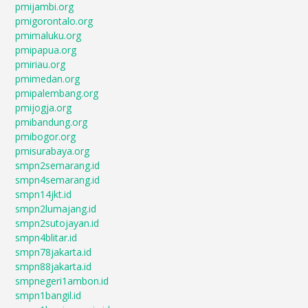
pmijambi.org
pmigorontalo.org
pmimaluku.org
pmipapua.org
pmiriau.org
pmimedan.org
pmipalembang.org
pmijogja.org
pmibandung.org
pmibogor.org
pmisurabaya.org
smpn2semarang.id
smpn4semarang.id
smpn14jkt.id
smpn2lumajang.id
smpn2sutojayan.id
smpn4blitar.id
smpn78jakarta.id
smpn88jakarta.id
smpnegeri1ambon.id
smpn1bangil.id