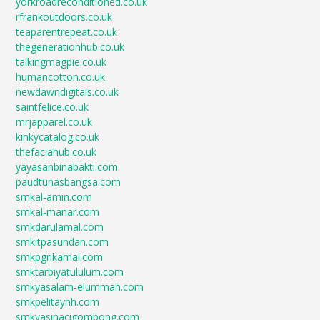
yorkroadreconditioned.co.uk
rfrankoutdoors.co.uk
teaparentrepeat.co.uk
thegenerationhub.co.uk
talkingmagpie.co.uk
humancotton.co.uk
newdawndigitals.co.uk
saintfelice.co.uk
mrjapparel.co.uk
kinkycatalog.co.uk
thefaciahub.co.uk
yayasanbinabakti.com
paudtunasbangsa.com
smkal-amin.com
smkal-manar.com
smkdarulamal.com
smkitpasundan.com
smkpgrikamal.com
smktarbiyatululum.com
smkyasalam-elummah.com
smkpelitaynh.com
smkyasinacigombong.com