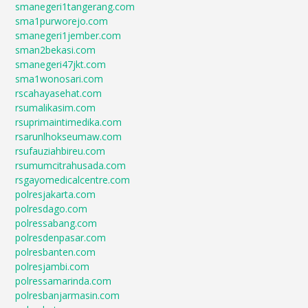
smanegeri1tangerang.com
sma1purworejo.com
smanegeri1jember.com
sman2bekasi.com
smanegeri47jkt.com
sma1wonosari.com
rscahayasehat.com
rsumalikasim.com
rsuprimaintimedika.com
rsarunlhokseumaw.com
rsufauziahbireu.com
rsumumcitrahusada.com
rsgayomedicalcentre.com
polresjakarta.com
polresdago.com
polressabang.com
polresdenpasar.com
polresbanten.com
polresjambi.com
polressamarinda.com
polresbanjarmasin.com