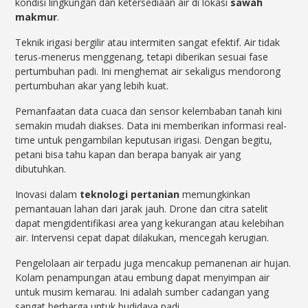
kondisi lingkungan dan ketersediaan air di lokasi
sawah
makmur
.
Teknik irigasi bergilir atau intermiten sangat efektif. Air tidak
terus-menerus menggenang, tetapi diberikan sesuai fase
pertumbuhan padi. Ini menghemat air sekaligus mendorong
pertumbuhan akar yang lebih kuat.
Pemanfaatan data cuaca dan sensor kelembaban tanah kini
semakin mudah diakses. Data ini memberikan informasi real-
time untuk pengambilan keputusan irigasi. Dengan begitu,
petani bisa tahu kapan dan berapa banyak air yang
dibutuhkan.
Inovasi dalam
teknologi pertanian
memungkinkan
pemantauan lahan dari jarak jauh. Drone dan citra satelit
dapat mengidentifikasi area yang kekurangan atau kelebihan
air. Intervensi cepat dapat dilakukan, mencegah kerugian.
Pengelolaan air terpadu juga mencakup pemanenan air hujan.
Kolam penampungan atau embung dapat menyimpan air
untuk musim kemarau. Ini adalah sumber cadangan yang
sangat berharga untuk budidaya padi.