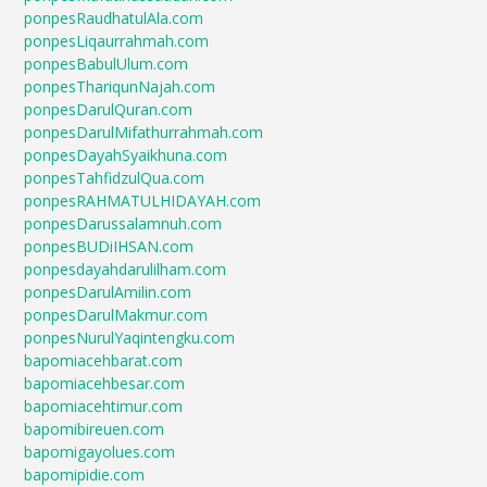
ponpesRaudhatulAla.com
ponpesLiqaurrahmah.com
ponpesBabulUlum.com
ponpesThariqunNajah.com
ponpesDarulQuran.com
ponpesDarulMifathurrahmah.com
ponpesDayahSyaikhuna.com
ponpesTahfidzulQua.com
ponpesRAHMATULHIDAYAH.com
ponpesDarussalamnuh.com
ponpesBUDiIHSAN.com
ponpesdayahdarulilham.com
ponpesDarulAmilin.com
ponpesDarulMakmur.com
ponpesNurulYaqintengku.com
bapomiacehbarat.com
bapomiacehbesar.com
bapomiacehtimur.com
bapomibireuen.com
bapomigayolues.com
bapomipidie.com