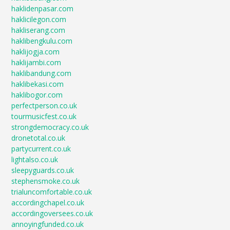
haklidenpasar.com
haklicilegon.com
hakliserang.com
haklibengkulu.com
haklijogja.com
haklijambi.com
haklibandung.com
haklibekasi.com
haklibogor.com
perfectperson.co.uk
tourmusicfest.co.uk
strongdemocracy.co.uk
dronetotal.co.uk
partycurrent.co.uk
lightalso.co.uk
sleepyguards.co.uk
stephensmoke.co.uk
trialuncomfortable.co.uk
accordingchapel.co.uk
accordingoversees.co.uk
annoyingfunded.co.uk