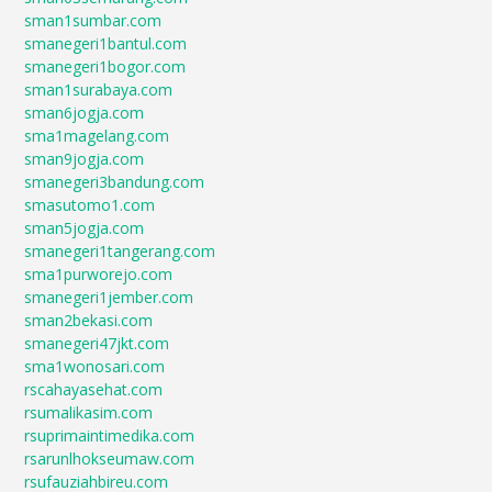
sman1sumbar.com
smanegeri1bantul.com
smanegeri1bogor.com
sman1surabaya.com
sman6jogja.com
sma1magelang.com
sman9jogja.com
smanegeri3bandung.com
smasutomo1.com
sman5jogja.com
smanegeri1tangerang.com
sma1purworejo.com
smanegeri1jember.com
sman2bekasi.com
smanegeri47jkt.com
sma1wonosari.com
rscahayasehat.com
rsumalikasim.com
rsuprimaintimedika.com
rsarunlhokseumaw.com
rsufauziahbireu.com