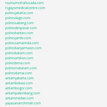
rsumumcitrahusada.com
rsgayomedicalcentre.com
polresjakarta.com
polresdago.com
polressabang.com
polresdenpasar.com
polresbanten.com
polresjambi.com
polressamarinda.com
polresbanjarmasin.com
polresbatam.com
polresambon.com
polresbima.com
polresmataram.com
polresdumai.com
antamjakarta.com
antambekasi.com
antambogor.com
antampalembang.com
antammedan.com
yayasanarrohmah.com