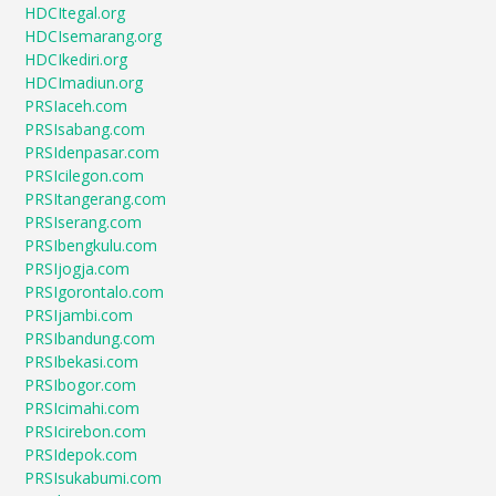
HDCItegal.org
HDCIsemarang.org
HDCIkediri.org
HDCImadiun.org
PRSIaceh.com
PRSIsabang.com
PRSIdenpasar.com
PRSIcilegon.com
PRSItangerang.com
PRSIserang.com
PRSIbengkulu.com
PRSIjogja.com
PRSIgorontalo.com
PRSIjambi.com
PRSIbandung.com
PRSIbekasi.com
PRSIbogor.com
PRSIcimahi.com
PRSIcirebon.com
PRSIdepok.com
PRSIsukabumi.com