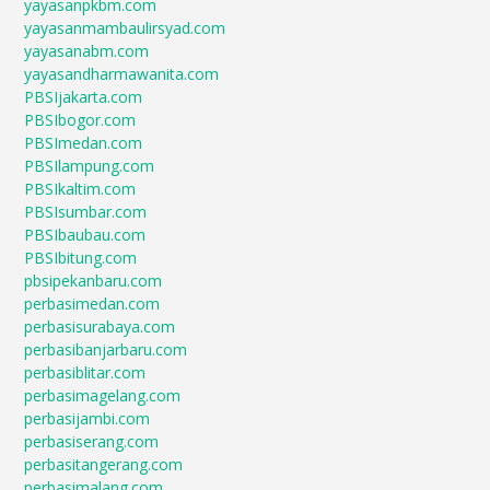
yayasanpkbm.com
yayasanmambaulirsyad.com
yayasanabm.com
yayasandharmawanita.com
PBSIjakarta.com
PBSIbogor.com
PBSImedan.com
PBSIlampung.com
PBSIkaltim.com
PBSIsumbar.com
PBSIbaubau.com
PBSIbitung.com
pbsipekanbaru.com
perbasimedan.com
perbasisurabaya.com
perbasibanjarbaru.com
perbasiblitar.com
perbasimagelang.com
perbasijambi.com
perbasiserang.com
perbasitangerang.com
perbasimalang.com