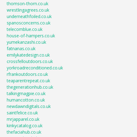
thomson-thorn.co.uk
wrestlingagrees.co.uk
underneathfoiled.co.uk
spanosconcerns.co.uk
telecomblue.co.uk
house-of-hampers.co.uk
yumekanzashi.co.uk
fatnanas.co.uk
emilykatedesign.co.uk
crossfelloutdoors.co.uk
yorkroadreconditioned.co.uk
rfrankoutdoors.co.uk
teaparentrepeat.co.uk
thegenerationhub.co.uk
talkingmagpie.co.uk
humancotton.co.uk
newdawndigitals.co.uk
saintfelice.co.uk
mrjapparel.co.uk
kinkycatalog.co.uk
thefaciahub.co.uk