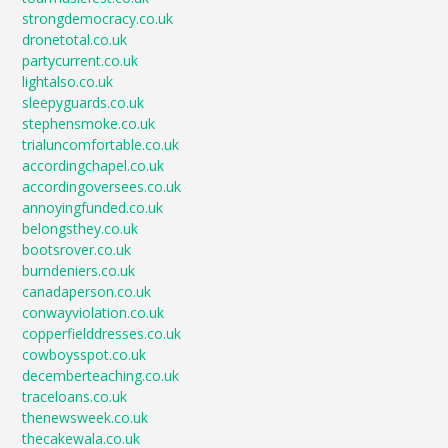
strongdemocracy.co.uk
dronetotal.co.uk
partycurrent.co.uk
lightalso.co.uk
sleepyguards.co.uk
stephensmoke.co.uk
trialuncomfortable.co.uk
accordingchapel.co.uk
accordingoversees.co.uk
annoyingfunded.co.uk
belongsthey.co.uk
bootsrover.co.uk
burndeniers.co.uk
canadaperson.co.uk
conwayviolation.co.uk
copperfielddresses.co.uk
cowboysspot.co.uk
decemberteaching.co.uk
traceloans.co.uk
thenewsweek.co.uk
thecakewala.co.uk