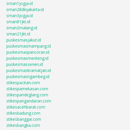
sman1jogja.id
sman28dkijakarta.id
sman3jogja.id
sman81jkt.id
sman2malang.id
sman21jkt.id
puskesmasjakut.id
puskesmasmampang.id
puskesmaspancoran.id
puskesmasmenteng.id
puskesmassenen.id
puskesmaskramatjati.id
puskesmasngambeg.id
stikespacitan.com
stikespamekasan.com
stikespandeglang.com
stikespangandaran.com
stikesacehbarat.com
stikesbadung.com
stikesbanggai.com
stikesbangka.com