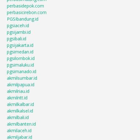
perbasidepok.com
perbasicirebon.com
PGSIbandung.id
pgsiaceh.id
pgsijambi.id
pgsibali.id
pgsijakarta.id
pgsimedan.id
pgsilombok.id
pgsimaluku.id
pgsimanado.id
akmilsumbar.id
akmilpapua.id
akmilriau.id
akmilntt.id
akmilkalbar.id
akmilkalsel.id
akmilbali.id
akmilbanten.id
akmilaceh.id
akmiljabar.id