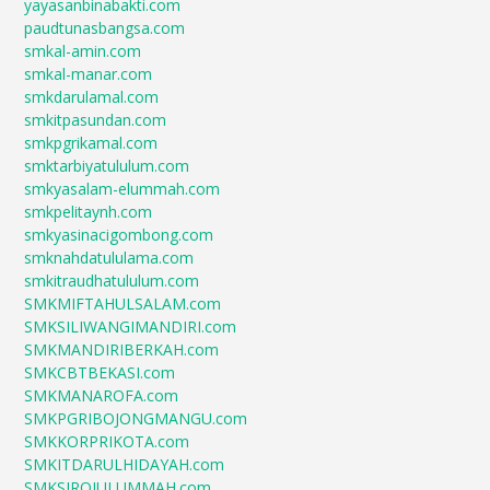
yayasanbinabakti.com
paudtunasbangsa.com
smkal-amin.com
smkal-manar.com
smkdarulamal.com
smkitpasundan.com
smkpgrikamal.com
smktarbiyatululum.com
smkyasalam-elummah.com
smkpelitaynh.com
smkyasinacigombong.com
smknahdatululama.com
smkitraudhatululum.com
SMKMIFTAHULSALAM.com
SMKSILIWANGIMANDIRI.com
SMKMANDIRIBERKAH.com
SMKCBTBEKASI.com
SMKMANAROFA.com
SMKPGRIBOJONGMANGU.com
SMKKORPRIKOTA.com
SMKITDARULHIDAYAH.com
SMKSIROJULUMMAH.com