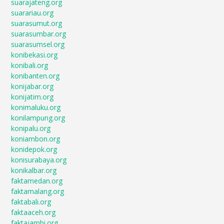
suarajateng.org
suarariau.org
suarasumut.org
suarasumbar.org
suarasumsel.org
konibekasi.org
konibali.org
konibanten.org
konijabar.org
konijatim.org
konimaluku.org
konilampung.org
konipalu.org
koniambon.org
konidepok.org
konisurabaya.org
konikalbar.org
faktamedan.org
faktamalang.org
faktabali.org
faktaaceh.org
faktajambi.org