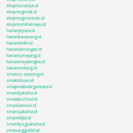
eksprescianjur.id
ekspresgresik.id
ekspresgorontalo.id
ekspresindramayu.id
harianjepara.id
hariankarawang.id
hariankediri.id
harianlamongan.id
harianlumajang.id
harianmajalengka.id
harianmalang.id
smanics-serpong.id
smakstlouis.id
smapraditadirgantara.id
sman8jakarta.id
smalabschool.id
smaskanisius.id
sman2jakarta.id
sman68jkt.id
sman8yogyakarta.id
smasungguldel.id