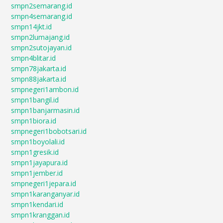
smpn2semarang.id
smpn4semarang.id
smpn14jkt.id
smpn2lumajang.id
smpn2sutojayan.id
smpn4blitar.id
smpn78jakarta.id
smpn88jakarta.id
smpnegeri1ambon.id
smpn1bangil.id
smpn1banjarmasin.id
smpn1biora.id
smpnegeri1bobotsari.id
smpn1boyolali.id
smpn1gresik.id
smpn1jayapura.id
smpn1jember.id
smpnegeri1jepara.id
smpn1karanganyar.id
smpn1kendari.id
smpn1kranggan.id