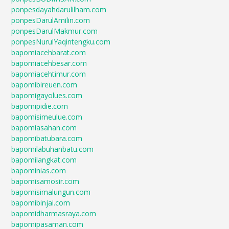
ponpesdayahdarulilham.com
ponpesDarulAmilin.com
ponpesDarulMakmur.com
ponpesNurulYaqintengku.com
bapomiacehbarat.com
bapomiacehbesar.com
bapomiacehtimur.com
bapomibireuen.com
bapomigayolues.com
bapomipidie.com
bapomisimeulue.com
bapomiasahan.com
bapomibatubara.com
bapomilabuhanbatu.com
bapomilangkat.com
bapominias.com
bapomisamosir.com
bapomisimalungun.com
bapomibinjai.com
bapomidharmasraya.com
bapomipasaman.com