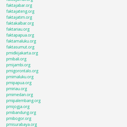
faktajabar.org
faktajateng.org
faktajatim.org
faktakalbar.org
faktariau.org
faktapapua.org
faktamaluku.org
faktasumut.org
pmidkijakarta.org
pmibali.org
pmijambi.org
pmigorontalo.org
pmimaluku.org
pmipapua.org
pmiriau.org
pmimedan.org
pmipalembang.org
pmijogja.org
pmibandung.org
pmibogor.org
pmisurabaya.org