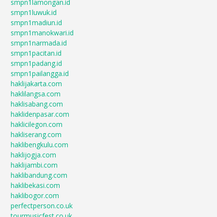
smpn1lamongan.id
smpn1luwuk.id
smpn1madiun.id
smpn1manokwari.id
smpn1narmada.id
smpn1pacitan.id
smpn1padang.id
smpn1pailangga.id
haklijakarta.com
haklilangsa.com
haklisabang.com
haklidenpasar.com
haklicilegon.com
hakliserang.com
haklibengkulu.com
haklijogja.com
haklijambi.com
haklibandung.com
haklibekasi.com
haklibogor.com
perfectperson.co.uk
tourmusicfest.co.uk