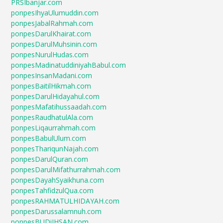
PRSIbanjar.com
ponpesIhyaUlumuddin.com
ponpesJabalRahmah.com
ponpesDarulKhairat.com
ponpesDarulMuhsinin.com
ponpesNurulHudas.com
ponpesMadinatuddiniyahBabul.com
ponpesInsanMadani.com
ponpesBaitilHikmah.com
ponpesDarulHidayahul.com
ponpesMafatihussaadah.com
ponpesRaudhatulAla.com
ponpesLiqaurrahmah.com
ponpesBabulUlum.com
ponpesThariqunNajah.com
ponpesDarulQuran.com
ponpesDarulMifathurrahmah.com
ponpesDayahSyaikhuna.com
ponpesTahfidzulQua.com
ponpesRAHMATULHIDAYAH.com
ponpesDarussalamnuh.com
ponpesBUDiIHSAN.com