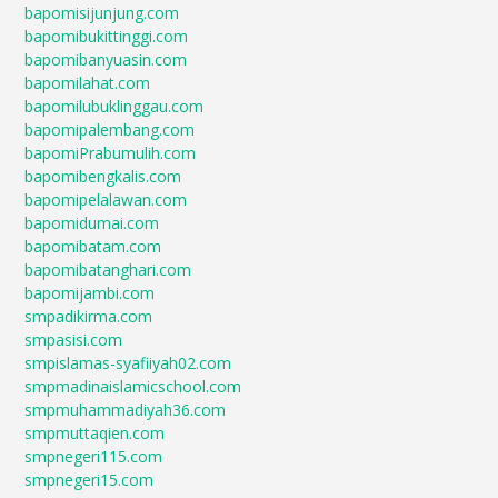
bapomisijunjung.com
bapomibukittinggi.com
bapomibanyuasin.com
bapomilahat.com
bapomilubuklinggau.com
bapomipalembang.com
bapomiPrabumulih.com
bapomibengkalis.com
bapomipelalawan.com
bapomidumai.com
bapomibatam.com
bapomibatanghari.com
bapomijambi.com
smpadikirma.com
smpasisi.com
smpislamas-syafiiyah02.com
smpmadinaislamicschool.com
smpmuhammadiyah36.com
smpmuttaqien.com
smpnegeri115.com
smpnegeri15.com