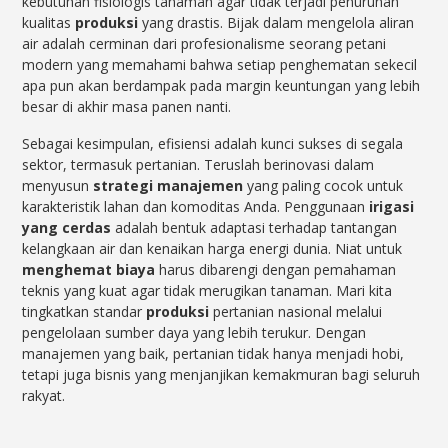
kebutuhan fisiologis tanaman agar tidak terjadi penurunan
kualitas
produksi
yang drastis. Bijak dalam mengelola aliran
air adalah cerminan dari profesionalisme seorang petani
modern yang memahami bahwa setiap penghematan sekecil
apa pun akan berdampak pada margin keuntungan yang lebih
besar di akhir masa panen nanti.
Sebagai kesimpulan, efisiensi adalah kunci sukses di segala
sektor, termasuk pertanian. Teruslah berinovasi dalam
menyusun
strategi manajemen
yang paling cocok untuk
karakteristik lahan dan komoditas Anda. Penggunaan
irigasi
yang cerdas
adalah bentuk adaptasi terhadap tantangan
kelangkaan air dan kenaikan harga energi dunia. Niat untuk
menghemat biaya
harus dibarengi dengan pemahaman
teknis yang kuat agar tidak merugikan tanaman. Mari kita
tingkatkan standar
produksi
pertanian nasional melalui
pengelolaan sumber daya yang lebih terukur. Dengan
manajemen yang baik, pertanian tidak hanya menjadi hobi,
tetapi juga bisnis yang menjanjikan kemakmuran bagi seluruh
rakyat.