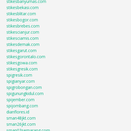
stikesbanyumas.com
stikesbekasi.com
stikesblitar.com
stikesbogor.com
stikesbrebes.com
stikescianjur.com
stikesciamis.com
stikesdemak.com
stikesgarut.com
stikesgorontalo.com
stikesgowa.com
stikesgresik.com
spigresik.com
spigianyar.com
spigrobongan.com
spigunungkidul.com
spijember.com
spijombang.com
dianflores.id
sman48jkt.com
sman26jkt.com
sman03semarang.com