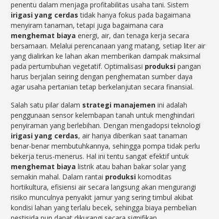
penentu dalam menjaga profitabilitas usaha tani. Sistem
irigasi yang cerdas
tidak hanya fokus pada bagaimana
menyiram tanaman, tetapi juga bagaimana cara
menghemat biaya
energi, air, dan tenaga kerja secara
bersamaan. Melalui perencanaan yang matang, setiap liter air
yang dialirkan ke lahan akan memberikan dampak maksimal
pada pertumbuhan vegetatif. Optimalisasi
produksi
pangan
harus berjalan seiring dengan penghematan sumber daya
agar usaha pertanian tetap berkelanjutan secara finansial.
Salah satu pilar dalam
strategi manajemen
ini adalah
penggunaan sensor kelembapan tanah untuk menghindari
penyiraman yang berlebihan. Dengan mengadopsi teknologi
irigasi yang cerdas
, air hanya diberikan saat tanaman
benar-benar membutuhkannya, sehingga pompa tidak perlu
bekerja terus-menerus. Hal ini tentu sangat efektif untuk
menghemat biaya
listrik atau bahan bakar solar yang
semakin mahal. Dalam rantai
produksi
komoditas
hortikultura, efisiensi air secara langsung akan mengurangi
risiko munculnya penyakit jamur yang sering timbul akibat
kondisi lahan yang terlalu becek, sehingga biaya pembelian
pestisida pun dapat dikurangi secara signifikan.