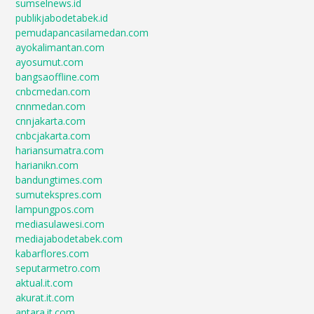
sumselnews.id
publikjabodetabek.id
pemudapancasilamedan.com
ayokalimantan.com
ayosumut.com
bangsaoffline.com
cnbcmedan.com
cnnmedan.com
cnnjakarta.com
cnbcjakarta.com
hariansumatra.com
harianikn.com
bandungtimes.com
sumutekspres.com
lampungpos.com
mediasulawesi.com
mediajabodetabek.com
kabarflores.com
seputarmetro.com
aktual.it.com
akurat.it.com
antara.it.com