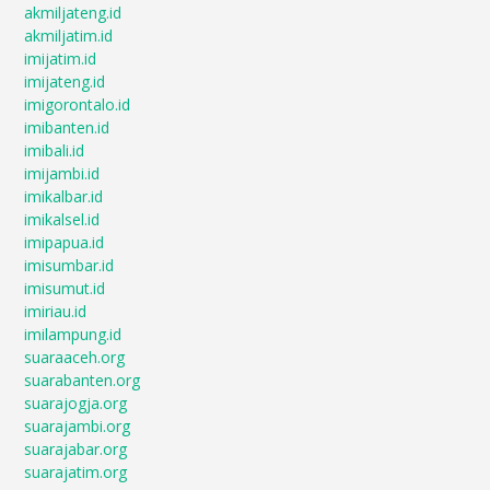
akmiljateng.id
akmiljatim.id
imijatim.id
imijateng.id
imigorontalo.id
imibanten.id
imibali.id
imijambi.id
imikalbar.id
imikalsel.id
imipapua.id
imisumbar.id
imisumut.id
imiriau.id
imilampung.id
suaraaceh.org
suarabanten.org
suarajogja.org
suarajambi.org
suarajabar.org
suarajatim.org