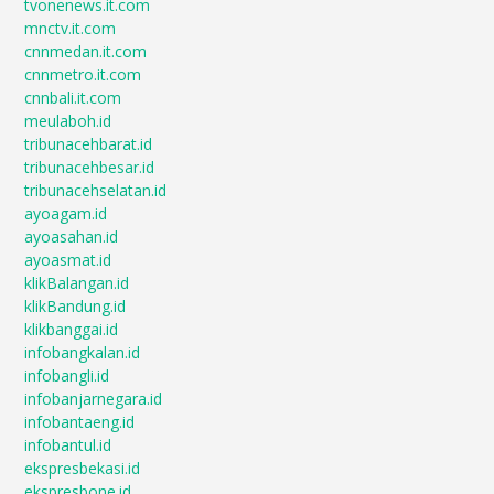
tvonenews.it.com
mnctv.it.com
cnnmedan.it.com
cnnmetro.it.com
cnnbali.it.com
meulaboh.id
tribunacehbarat.id
tribunacehbesar.id
tribunacehselatan.id
ayoagam.id
ayoasahan.id
ayoasmat.id
klikBalangan.id
klikBandung.id
klikbanggai.id
infobangkalan.id
infobangli.id
infobanjarnegara.id
infobantaeng.id
infobantul.id
ekspresbekasi.id
ekspresbone.id