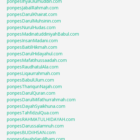
ponpesIhyaUlumuddin.com
ponpesJabalRahmah.com
ponpesDarulKhairat.com
ponpesDarulMuhsinin.com
ponpesNurulHudas.com
ponpesMadinatuddiniyahBabul.com
ponpesInsanMadani.com
ponpesBaitilHikmah.com
ponpesDarulHidayahul.com
ponpesMafatihussaadah.com
ponpesRaudhatulAla.com
ponpesLiqaurrahmah.com
ponpesBabulUlum.com
ponpesThariqunNajah.com
ponpesDarulQuran.com
ponpesDarulMifathurrahmah.com
ponpesDayahSyaikhuna.com
ponpesTahfidzulQua.com
ponpesRAHMATULHIDAYAH.com
ponpesDarussalamnuh.com
ponpesBUDiIHSAN.com
ponpesdayahdarulilham.com