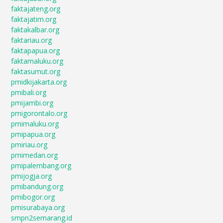
faktajateng.org
faktajatim.org
faktakalbar.org
faktariau.org
faktapapua.org
faktamaluku.org
faktasumut.org
pmidkijakarta.org
pmibali.org
pmijambi.org
pmigorontalo.org
pmimaluku.org
pmipapua.org
pmiriau.org
pmimedan.org
pmipalembang.org
pmijogja.org
pmibandung.org
pmibogor.org
pmisurabaya.org
smpn2semarang.id