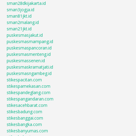
sman28dkijakarta.id
sman3jogja.id
sman81jkt.id
sman2malang.id
sman21jkt.id
puskesmasjakut.id
puskesmasmampang.id
puskesmaspancoran.id
puskesmasmenteng.id
puskesmassenen.id
puskesmaskramatjati.id
puskesmasngambeg.id
stikespacitan.com
stikespamekasan.com
stikespandeglang.com
stikespangandaran.com
stikesacehbarat.com
stikesbadung.com
stikesbanggai.com
stikesbangka.com
stikesbanyumas.com