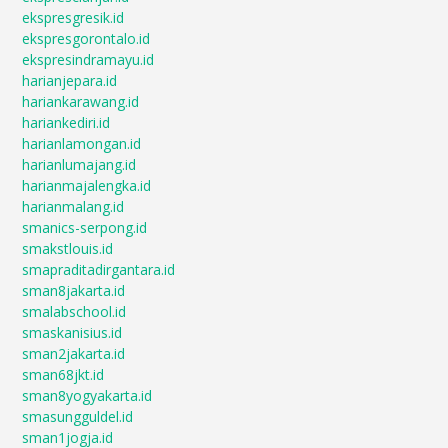
ekspresgresik.id
ekspresgorontalo.id
ekspresindramayu.id
harianjepara.id
hariankarawang.id
hariankediri.id
harianlamongan.id
harianlumajang.id
harianmajalengka.id
harianmalang.id
smanics-serpong.id
smakstlouis.id
smapraditadirgantara.id
sman8jakarta.id
smalabschool.id
smaskanisius.id
sman2jakarta.id
sman68jkt.id
sman8yogyakarta.id
smasungguldel.id
sman1jogja.id