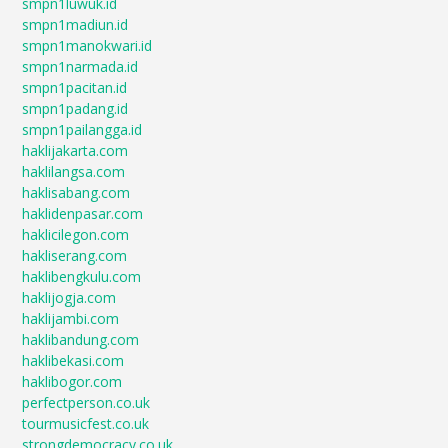
smpn1luwuk.id
smpn1madiun.id
smpn1manokwari.id
smpn1narmada.id
smpn1pacitan.id
smpn1padang.id
smpn1pailangga.id
haklijakarta.com
haklilangsa.com
haklisabang.com
haklidenpasar.com
haklicilegon.com
hakliserang.com
haklibengkulu.com
haklijogja.com
haklijambi.com
haklibandung.com
haklibekasi.com
haklibogor.com
perfectperson.co.uk
tourmusicfest.co.uk
strongdemocracy.co.uk