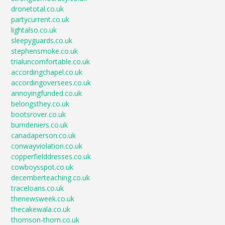
dronetotal.co.uk
partycurrent.co.uk
lightalso.co.uk
sleepyguards.co.uk
stephensmoke.co.uk
trialuncomfortable.co.uk
accordingchapel.co.uk
accordingoversees.co.uk
annoyingfunded.co.uk
belongsthey.co.uk
bootsrover.co.uk
burndeniers.co.uk
canadaperson.co.uk
conwayviolation.co.uk
copperfielddresses.co.uk
cowboysspot.co.uk
decemberteaching.co.uk
traceloans.co.uk
thenewsweek.co.uk
thecakewala.co.uk
thomson-thorn.co.uk