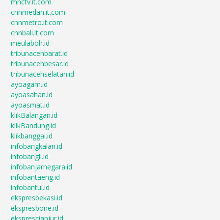
mnctv.it.com
cnnmedan.it.com
cnnmetro.it.com
cnnbali.it.com
meulaboh.id
tribunacehbarat.id
tribunacehbesar.id
tribunacehselatan.id
ayoagam.id
ayoasahan.id
ayoasmat.id
klikBalangan.id
klikBandung.id
klikbanggai.id
infobangkalan.id
infobangli.id
infobanjarnegara.id
infobantaeng.id
infobantul.id
ekspresbekasi.id
ekspresbone.id
eksprescianjur.id