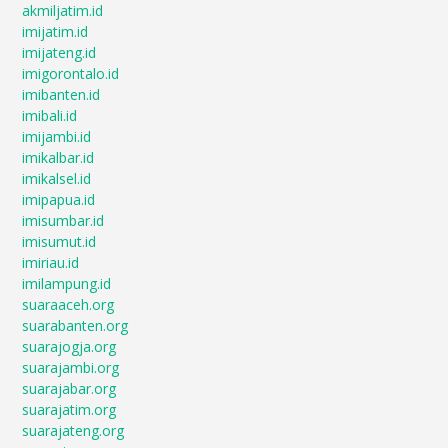
akmiljatim.id
imijatim.id
imijateng.id
imigorontalo.id
imibanten.id
imibali.id
imijambi.id
imikalbar.id
imikalsel.id
imipapua.id
imisumbar.id
imisumut.id
imiriau.id
imilampung.id
suaraaceh.org
suarabanten.org
suarajogja.org
suarajambi.org
suarajabar.org
suarajatim.org
suarajateng.org