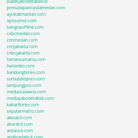
publikjabodetabek.id
pemudapancasilamedan.com
ayokalimantan.com
ayosumut.com
bangsaoffline.com
cnbcmedan.com
cnnmedan.com
cnnjakarta.com
cnbcjakarta.com
hariansumatra.com
harianikn.com
bandungtimes.com
sumutekspres.com
lampungpos.com
mediasulawesi.com
mediajabodetabek.com
kabarflores.com
seputarmetro.com
aktual.it.com
akurat.it.com
antara.it.com
analisadaily.it.com