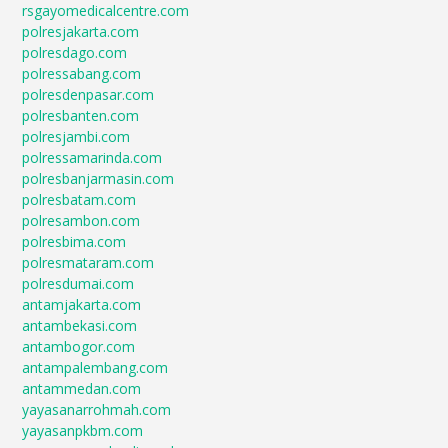
rsgayomedicalcentre.com
polresjakarta.com
polresdago.com
polressabang.com
polresdenpasar.com
polresbanten.com
polresjambi.com
polressamarinda.com
polresbanjarmasin.com
polresbatam.com
polresambon.com
polresbima.com
polresmataram.com
polresdumai.com
antamjakarta.com
antambekasi.com
antambogor.com
antampalembang.com
antammedan.com
yayasanarrohmah.com
yayasanpkbm.com