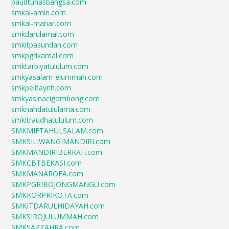
paudtunasbangsa.com
smkal-amin.com
smkal-manar.com
smkdarulamal.com
smkitpasundan.com
smkpgrikamal.com
smktarbiyatululum.com
smkyasalam-elummah.com
smkpelitaynh.com
smkyasinacigombong.com
smknahdatululama.com
smkitraudhatululum.com
SMKMIFTAHULSALAM.com
SMKSILIWANGIMANDIRI.com
SMKMANDIRIBERKAH.com
SMKCBTBEKASI.com
SMKMANAROFA.com
SMKPGRIBOJONGMANGU.com
SMKKORPRIKOTA.com
SMKITDARULHIDAYAH.com
SMKSIROJULUMMAH.com
SMKSAZZAHRA.com