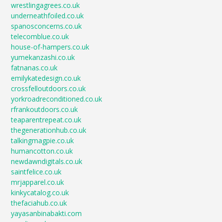
wrestlingagrees.co.uk
underneathfoiled.co.uk
spanosconcerns.co.uk
telecomblue.co.uk
house-of-hampers.co.uk
yumekanzashi.co.uk
fatnanas.co.uk
emilykatedesign.co.uk
crossfelloutdoors.co.uk
yorkroadreconditioned.co.uk
rfrankoutdoors.co.uk
teaparentrepeat.co.uk
thegenerationhub.co.uk
talkingmagpie.co.uk
humancotton.co.uk
newdawndigitals.co.uk
saintfelice.co.uk
mrjapparel.co.uk
kinkycatalog.co.uk
thefaciahub.co.uk
yayasanbinabakti.com