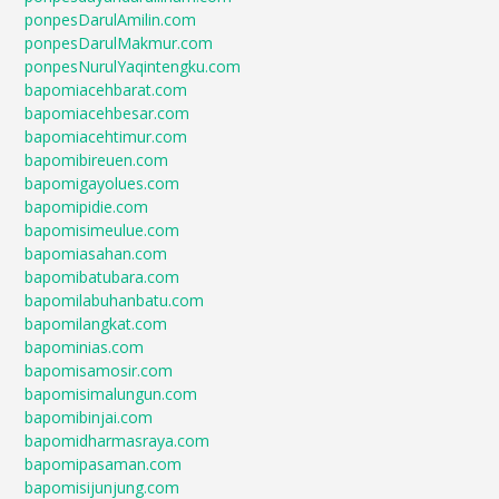
ponpesDarulAmilin.com
ponpesDarulMakmur.com
ponpesNurulYaqintengku.com
bapomiacehbarat.com
bapomiacehbesar.com
bapomiacehtimur.com
bapomibireuen.com
bapomigayolues.com
bapomipidie.com
bapomisimeulue.com
bapomiasahan.com
bapomibatubara.com
bapomilabuhanbatu.com
bapomilangkat.com
bapominias.com
bapomisamosir.com
bapomisimalungun.com
bapomibinjai.com
bapomidharmasraya.com
bapomipasaman.com
bapomisijunjung.com