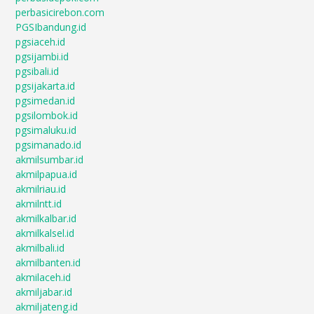
perbasicirebon.com
PGSIbandung.id
pgsiaceh.id
pgsijambi.id
pgsibali.id
pgsijakarta.id
pgsimedan.id
pgsilombok.id
pgsimaluku.id
pgsimanado.id
akmilsumbar.id
akmilpapua.id
akmilriau.id
akmilntt.id
akmilkalbar.id
akmilkalsel.id
akmilbali.id
akmilbanten.id
akmilaceh.id
akmiljabar.id
akmiljateng.id