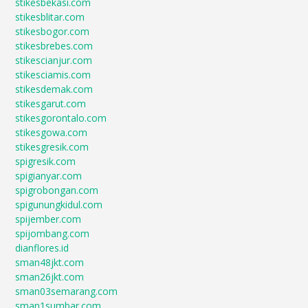
stikesbekasi.com
stikesblitar.com
stikesbogor.com
stikesbrebes.com
stikescianjur.com
stikesciamis.com
stikesdemak.com
stikesgarut.com
stikesgorontalo.com
stikesgowa.com
stikesgresik.com
spigresik.com
spigianyar.com
spigrobongan.com
spigunungkidul.com
spijember.com
spijombang.com
dianflores.id
sman48jkt.com
sman26jkt.com
sman03semarang.com
sman1sumbar.com