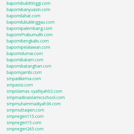
bapomibukittinggi.com
bapomibanyuasin.com
bapomilahat.com
bapomilubuklinggau.com
bapomipalembang.com
bapomiPrabumulih.com
bapomibengkalis.com
bapomipelalawan.com
bapomidumai.com
bapomibatam.com
bapomibatanghari.com
bapomijambi.com
smpadikirma.com
smpasisi.com
smpislamas-syafiiyah02.com
smpmadinaislamicschool.com
smpmuhammadiyah36.com
smpmuttaqien.com
smpnegeri115.com
smpnegeri15.com
smpnegeri265.com