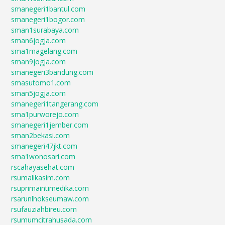
smanegeri1bantul.com
smanegeri1bogor.com
sman1surabaya.com
sman6jogja.com
sma1magelang.com
sman9jogja.com
smanegeri3bandung.com
smasutomo1.com
sman5jogja.com
smanegeri1tangerang.com
sma1purworejo.com
smanegeri1jember.com
sman2bekasi.com
smanegeri47jkt.com
sma1wonosari.com
rscahayasehat.com
rsumalikasim.com
rsuprimaintimedika.com
rsarunlhokseumaw.com
rsufauziahbireu.com
rsumumcitrahusada.com