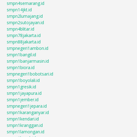
smpn4semarang.id
smpn14jkt.id
smpn2lumajang.id
smpn2sutojayan.id
smpn4blitar.id
smpn78jakarta.id
smpn88jakarta.id
smpnegeri1ambon.id
smpn1bangil.id
smpn1banjarmasin.id
smpn1biora.id
smpnegeri1bobotsari.id
smpn1boyolali.id
smpn1gresik.id
smpn1jayapura.id
smpn1jember.id
smpnegeri1jepara.id
smpn1karanganyar.id
smpn1kendari.id
smpn1kranggan.id
smpn1lamongan.id