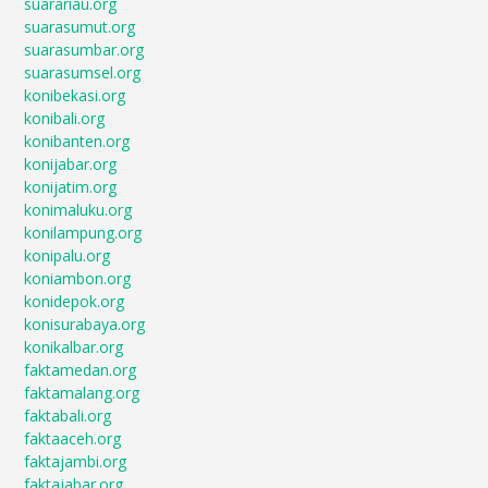
suarariau.org
suarasumut.org
suarasumbar.org
suarasumsel.org
konibekasi.org
konibali.org
konibanten.org
konijabar.org
konijatim.org
konimaluku.org
konilampung.org
konipalu.org
koniambon.org
konidepok.org
konisurabaya.org
konikalbar.org
faktamedan.org
faktamalang.org
faktabali.org
faktaaceh.org
faktajambi.org
faktajabar.org