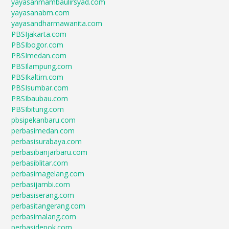
yayasanmambaulirsyad.com
yayasanabm.com
yayasandharmawanita.com
PBSIjakarta.com
PBSIbogor.com
PBSImedan.com
PBSIlampung.com
PBSIkaltim.com
PBSIsumbar.com
PBSIbaubau.com
PBSIbitung.com
pbsipekanbaru.com
perbasimedan.com
perbasisurabaya.com
perbasibanjarbaru.com
perbasiblitar.com
perbasimagelang.com
perbasijambi.com
perbasiserang.com
perbasitangerang.com
perbasimalang.com
perbasidepok.com