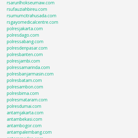
rsarunlhokseumaw.com
rsufauziahbireu.com
rsumumcitrahusada.com
rsgayomedicalcentre.com
polresjakarta.com
polresdago.com
polressabang.com
polresdenpasar.com
polresbanten.com
polresjambi.com
polressamarinda.com
polresbanjarmasin.com
polresbatam.com
polresambon.com
polresbima.com
polresmataram.com
polresdumai.com
antamjakarta.com
antambekasi.com
antambogor.com
antampalembang.com