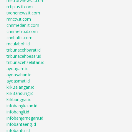
metrotvnews.it.com
rctiplus.it.com
tvonenews.it.com
mnctv.it.com
cnnmedan.it.com
cnnmetro.it.com
cnnbali.it.com
meulaboh.id
tribunacehbarat.id
tribunacehbesar.id
tribunacehselatan.id
ayoagam.id
ayoasahan.id
ayoasmat.id
klikBalangan.id
klikBandung.id
klikbanggai.id
infobangkalan.id
infobangli.id
infobanjarnegara.id
infobantaeng.id
infobantul.id