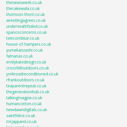
thenewsweek.co.uk
thecakewala.co.uk
thomson-thorn.co.uk
wrestlingagrees.co.uk
underneathfoiled.co.uk
spanosconcerns.co.uk
telecomblue.co.uk
house-of-hampers.co.uk
yumekanzashi.co.uk
fatnanas.co.uk
emilykatedesign.co.uk
crossfelloutdoors.co.uk
yorkroadreconditioned.co.uk
rfrankoutdoors.co.uk
teaparentrepeat.co.uk
thegenerationhub.co.uk
talkingmagpie.co.uk
humancotton.co.uk
newdawndigitals.co.uk
saintfelice.co.uk
mrjapparel.co.uk