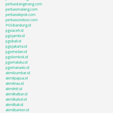
perbasitangerang.com
perbasimalang.com
perbasidepok.com
perbasicirebon.com
PGSIbandung.id
pgsiaceh.id
pgsijambi.id
pgsibali.id
pgsijakarta.id
pgsimedan.id
pgsilombok.id
pgsimaluku.id
pgsimanado.id
akmilsumbar.id
akmilpapua.id
akmilriau.id
akmilntt.id
akmilkalbar.id
akmilkalsel.id
akmilbali.id
akmilbanten.id