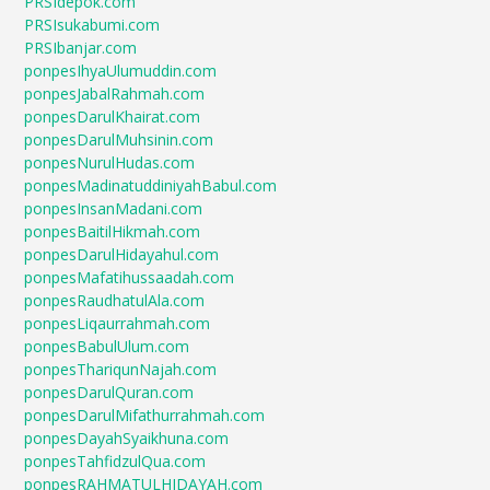
PRSIdepok.com
PRSIsukabumi.com
PRSIbanjar.com
ponpesIhyaUlumuddin.com
ponpesJabalRahmah.com
ponpesDarulKhairat.com
ponpesDarulMuhsinin.com
ponpesNurulHudas.com
ponpesMadinatuddiniyahBabul.com
ponpesInsanMadani.com
ponpesBaitilHikmah.com
ponpesDarulHidayahul.com
ponpesMafatihussaadah.com
ponpesRaudhatulAla.com
ponpesLiqaurrahmah.com
ponpesBabulUlum.com
ponpesThariqunNajah.com
ponpesDarulQuran.com
ponpesDarulMifathurrahmah.com
ponpesDayahSyaikhuna.com
ponpesTahfidzulQua.com
ponpesRAHMATULHIDAYAH.com