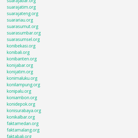
suarajabar.org
suarajatim.org
suarajateng.org
suarariau.org
suarasumut.org
suarasumbar.org
suarasumsel.org
konibekasi.org
konibali.org
konibanten.org
konijabar.org
konijatim.org
konimaluku.org
konilampung.org
konipalu.org
koniambon.org
konidepok.org
konisurabaya.org
konikalbar.org
faktamedan.org
faktamalang.org
faktabali.org