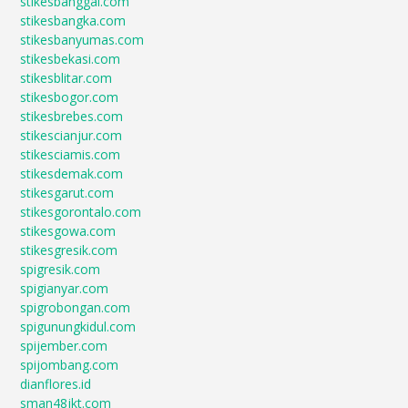
stikesbanggai.com
stikesbangka.com
stikesbanyumas.com
stikesbekasi.com
stikesblitar.com
stikesbogor.com
stikesbrebes.com
stikescianjur.com
stikesciamis.com
stikesdemak.com
stikesgarut.com
stikesgorontalo.com
stikesgowa.com
stikesgresik.com
spigresik.com
spigianyar.com
spigrobongan.com
spigunungkidul.com
spijember.com
spijombang.com
dianflores.id
sman48jkt.com