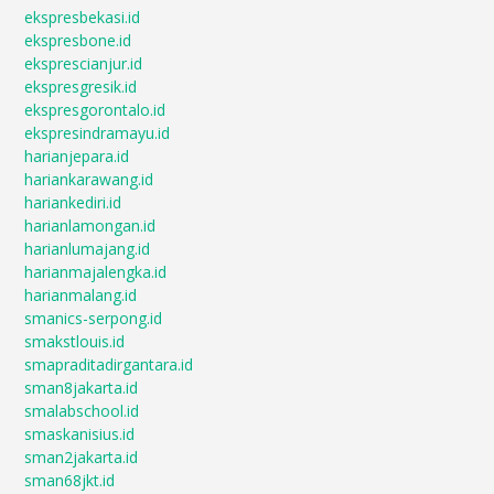
ekspresbekasi.id
ekspresbone.id
eksprescianjur.id
ekspresgresik.id
ekspresgorontalo.id
ekspresindramayu.id
harianjepara.id
hariankarawang.id
hariankediri.id
harianlamongan.id
harianlumajang.id
harianmajalengka.id
harianmalang.id
smanics-serpong.id
smakstlouis.id
smapraditadirgantara.id
sman8jakarta.id
smalabschool.id
smaskanisius.id
sman2jakarta.id
sman68jkt.id