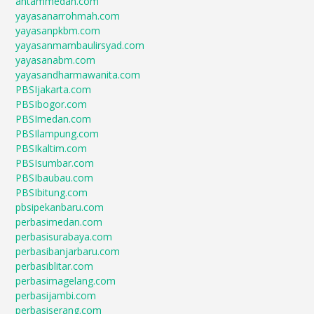
antammedan.com
yayasanarrohmah.com
yayasanpkbm.com
yayasanmambaulirsyad.com
yayasanabm.com
yayasandharmawanita.com
PBSIjakarta.com
PBSIbogor.com
PBSImedan.com
PBSIlampung.com
PBSIkaltim.com
PBSIsumbar.com
PBSIbaubau.com
PBSIbitung.com
pbsipekanbaru.com
perbasimedan.com
perbasisurabaya.com
perbasibanjarbaru.com
perbasiblitar.com
perbasimagelang.com
perbasijambi.com
perbasiserang.com