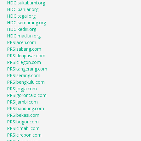
HDCIsukabumi.org
HDCIbanjar.org
HDCItegal.org
HDCIsemarang.org
HDCIkediri.org
HDCImadiun.org
PRSIaceh.com
PRSIsabang.com
PRSIdenpasar.com
PRSIcilegon.com
PRSItangerang.com
PRSIserang.com
PRSIbengkulu.com
PRSIjogja.com
PRSIgorontalo.com
PRSIjambi.com
PRSIbandung.com
PRSIbekasi.com
PRSIbogor.com
PRSIcimahi.com
PRSIcirebon.com