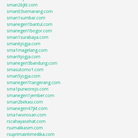
sman26jkt.com
sman03semarang.com
sman1sumbar.com
smanegeri1bantul.com
smanegeri1bogor.com
sman1surabaya.com
sman6jogja.com
sma1magelang.com
sman9jogja.com
smanegeri3bandung.com
smasutomo1.com
sman5jogja.com
smanegeri1tangerang.com
sma1purworejo.com
smanegeri1jember.com
sman2bekasi.com
smanegeri47jkt.com
sma1wonosari.com
rscahayasehat.com
rsumalikasim.com
rsuprimaintimedika.com