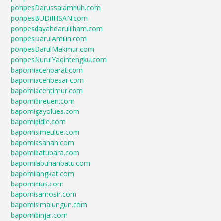
ponpesDarussalamnuh.com
ponpesBUDiIHSAN.com
ponpesdayahdarulilham.com
ponpesDarulAmilin.com
ponpesDarulMakmur.com
ponpesNurulYaqintengku.com
bapomiacehbarat.com
bapomiacehbesar.com
bapomiacehtimur.com
bapomibireuen.com
bapomigayolues.com
bapomipidie.com
bapomisimeulue.com
bapomiasahan.com
bapomibatubara.com
bapomilabuhanbatu.com
bapomilangkat.com
bapominias.com
bapomisamosir.com
bapomisimalungun.com
bapomibinjai.com