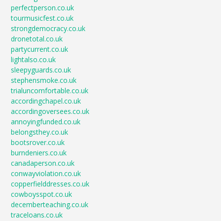
perfectperson.co.uk
tourmusicfest.co.uk
strongdemocracy.co.uk
dronetotal.co.uk
partycurrent.co.uk
lightalso.co.uk
sleepyguards.co.uk
stephensmoke.co.uk
trialuncomfortable.co.uk
accordingchapel.co.uk
accordingoversees.co.uk
annoyingfunded.co.uk
belongsthey.co.uk
bootsrover.co.uk
burndeniers.co.uk
canadaperson.co.uk
conwayviolation.co.uk
copperfielddresses.co.uk
cowboysspot.co.uk
decemberteaching.co.uk
traceloans.co.uk