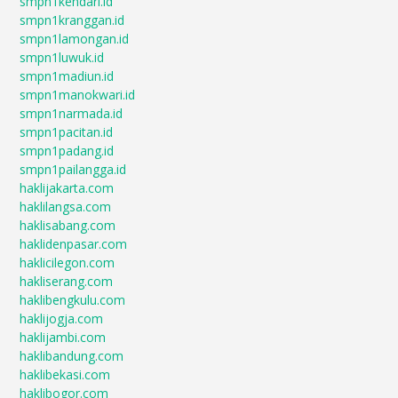
smpn1kendari.id
smpn1kranggan.id
smpn1lamongan.id
smpn1luwuk.id
smpn1madiun.id
smpn1manokwari.id
smpn1narmada.id
smpn1pacitan.id
smpn1padang.id
smpn1pailangga.id
haklijakarta.com
haklilangsa.com
haklisabang.com
haklidenpasar.com
haklicilegon.com
hakliserang.com
haklibengkulu.com
haklijogja.com
haklijambi.com
haklibandung.com
haklibekasi.com
haklibogor.com