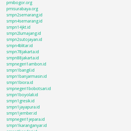
pmibogor.org
pmisurabaya.org
smpn2semarang.id
smpn4semarang.id
smpn14jkt.id
smpn2lumajang.id
smpn2sutojayan.id
smpn4blitar.id
smpn78jakarta.id
smpn88jakarta.id
smpnegeri1ambon.id
smpn1bangil.id
smpn1banjarmasin.id
smpn1biora.id
smpnegeri1bobotsari.id
smpn1boyolali.id
smpn1gresik.id
smpn1jayapura.id
smpn1jember.id
smpnegeri1jepara.id
smpn1karanganyar.id