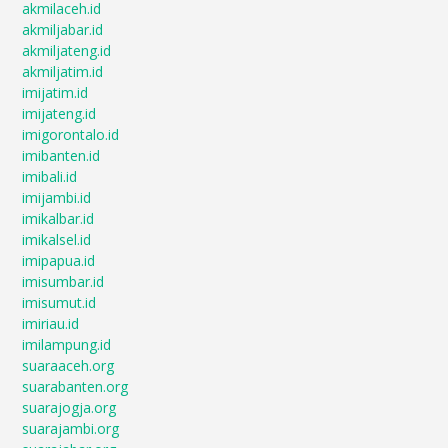
akmilaceh.id
akmiljabar.id
akmiljateng.id
akmiljatim.id
imijatim.id
imijateng.id
imigorontalo.id
imibanten.id
imibali.id
imijambi.id
imikalbar.id
imikalsel.id
imipapua.id
imisumbar.id
imisumut.id
imiriau.id
imilampung.id
suaraaceh.org
suarabanten.org
suarajogja.org
suarajambi.org