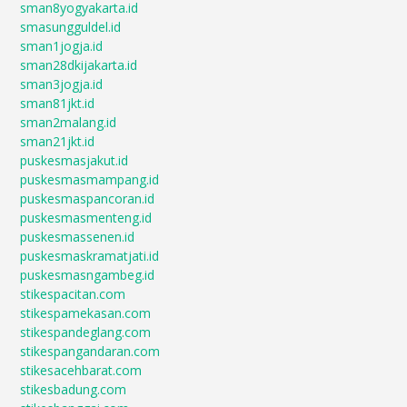
sman8yogyakarta.id
smasungguldel.id
sman1jogja.id
sman28dkijakarta.id
sman3jogja.id
sman81jkt.id
sman2malang.id
sman21jkt.id
puskesmasjakut.id
puskesmasmampang.id
puskesmaspancoran.id
puskesmasmenteng.id
puskesmassenen.id
puskesmaskramatjati.id
puskesmasngambeg.id
stikespacitan.com
stikespamekasan.com
stikespandeglang.com
stikespangandaran.com
stikesacehbarat.com
stikesbadung.com