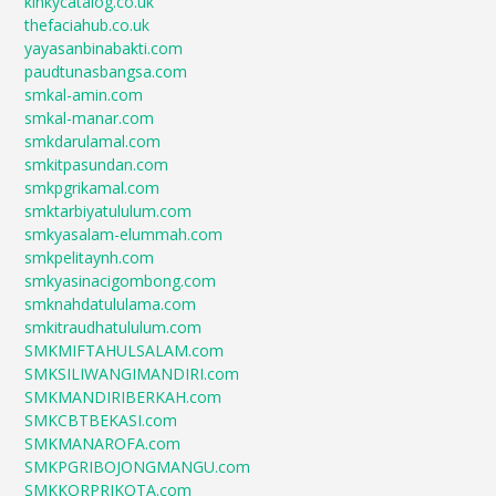
kinkycatalog.co.uk
thefaciahub.co.uk
yayasanbinabakti.com
paudtunasbangsa.com
smkal-amin.com
smkal-manar.com
smkdarulamal.com
smkitpasundan.com
smkpgrikamal.com
smktarbiyatululum.com
smkyasalam-elummah.com
smkpelitaynh.com
smkyasinacigombong.com
smknahdatululama.com
smkitraudhatululum.com
SMKMIFTAHULSALAM.com
SMKSILIWANGIMANDIRI.com
SMKMANDIRIBERKAH.com
SMKCBTBEKASI.com
SMKMANAROFA.com
SMKPGRIBOJONGMANGU.com
SMKKORPRIKOTA.com