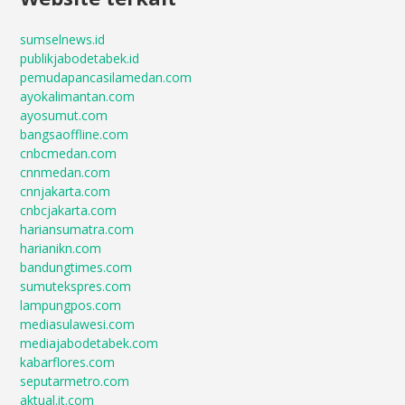
sumselnews.id
publikjabodetabek.id
pemudapancasilamedan.com
ayokalimantan.com
ayosumut.com
bangsaoffline.com
cnbcmedan.com
cnnmedan.com
cnnjakarta.com
cnbcjakarta.com
hariansumatra.com
harianikn.com
bandungtimes.com
sumutekspres.com
lampungpos.com
mediasulawesi.com
mediajabodetabek.com
kabarflores.com
seputarmetro.com
aktual.it.com