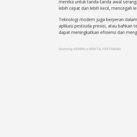
mereka untuk tanda-tanda awal serang
lebih cepat dan lebih kecil, mencegah le
Teknologi modern juga berperan dalam
aplikasi pestisida presisi, atau bahk
dapat meningkatkan efisiensi dan meng
Posted by
ADMIN
in
BERITA, PERTANIAN