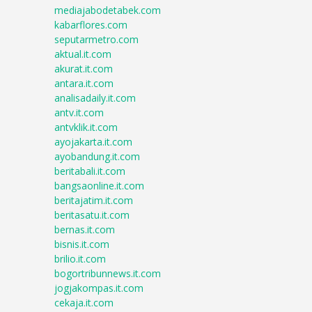
mediajabodetabek.com
kabarflores.com
seputarmetro.com
aktual.it.com
akurat.it.com
antara.it.com
analisadaily.it.com
antv.it.com
antvklik.it.com
ayojakarta.it.com
ayobandung.it.com
beritabali.it.com
bangsaonline.it.com
beritajatim.it.com
beritasatu.it.com
bernas.it.com
bisnis.it.com
brilio.it.com
bogortribunnews.it.com
jogjakompas.it.com
cekaja.it.com