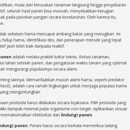
ifikan, mulai dari kerusakan tanaman langsung hingga penyebaran
ktif, seluruh hasil panen bisa musnah, menyebabkan kerugian
pak pada pasokan pangan secara keseluruhan. Oleh karena itu,
a.
tindak sebelum hama mencapai ambang batas yang merugikan. Ini
idup hama, identifikasi dini, dan penerapan metode yang tepat
f jauh lebih baik daripada reaktif.
 panen
adalah melalui praktik kultur teknis. Rotasi tanaman,
asi lahan setelah panen, dan pengaturan waktu tanam yang optimal
an mengurangi populasinya secara alami.
enting lainnya. Memanfaatkan musuh alami hama, seperti predator
on kecil), adalah cara ramah lingkungan untuk menjaga populasi hama
mi yang menguntungkan.
naan pestisida harus dilakukan secara bijaksana. Pilih pestisida yang
liki dampak minimal pada organisme non-target. Aplikasikan sesuai
k memaksimalkan efektivitas dan
lindungi panen
.
indungi panen
. Petani harus secara berkala memeriksa ladang