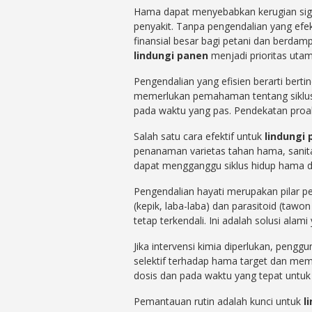
Hama dapat menyebabkan kerugian sign
penyakit. Tanpa pengendalian yang efe
finansial besar bagi petani dan berdam
lindungi panen
menjadi prioritas utam
Pengendalian yang efisien berarti ber
memerlukan pemahaman tentang siklus h
pada waktu yang pas. Pendekatan proakti
Salah satu cara efektif untuk
lindungi
penanaman varietas tahan hama, sanit
dapat mengganggu siklus hidup hama d
Pengendalian hayati merupakan pilar p
(kepik, laba-laba) dan parasitoid (taw
tetap terkendali. Ini adalah solusi ala
Jika intervensi kimia diperlukan, penggu
selektif terhadap hama target dan memi
dosis dan pada waktu yang tepat untu
Pemantauan rutin adalah kunci untuk
l