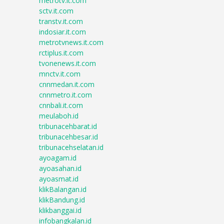
metrotv.it.com
sctv.it.com
transtv.it.com
indosiar.it.com
metrotvnews.it.com
rctiplus.it.com
tvonenews.it.com
mnctv.it.com
cnnmedan.it.com
cnnmetro.it.com
cnnbali.it.com
meulaboh.id
tribunacehbarat.id
tribunacehbesar.id
tribunacehselatan.id
ayoagam.id
ayoasahan.id
ayoasmat.id
klikBalangan.id
klikBandung.id
klikbanggai.id
infobangkalan.id