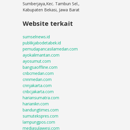
Sumberjaya,Kec. Tambun Sel.,
Kabupaten Bekasi, Jawa Barat
Website terkait
sumselnews.id
publikjabodetabek.id
pemudapancasilamedan.com
ayokalimantan.com
ayosumut.com
bangsaoffline.com
cnbcmedan.com
cnnmedan.com
cnnjakarta.com
cnbcjakarta.com
hariansumatra.com
harianikn.com
bandungtimes.com
sumutekspres.com
lampungpos.com
mediasulawesi.com