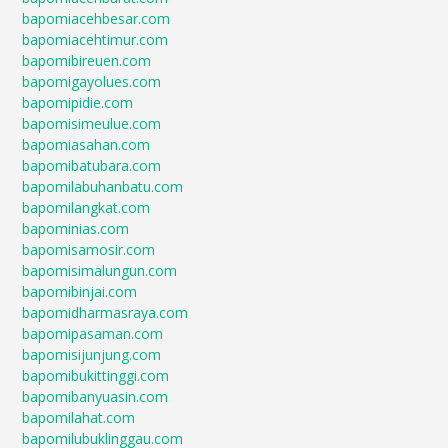
bapomiacehbesar.com
bapomiacehtimur.com
bapomibireuen.com
bapomigayolues.com
bapomipidie.com
bapomisimeulue.com
bapomiasahan.com
bapomibatubara.com
bapomilabuhanbatu.com
bapomilangkat.com
bapominias.com
bapomisamosir.com
bapomisimalungun.com
bapomibinjai.com
bapomidharmasraya.com
bapomipasaman.com
bapomisijunjung.com
bapomibukittinggi.com
bapomibanyuasin.com
bapomilahat.com
bapomilubuklinggau.com