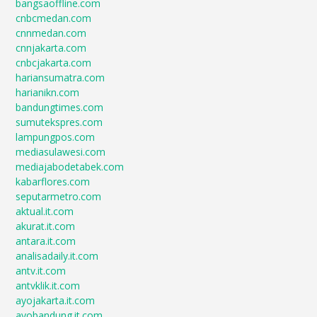
bangsaoffline.com
cnbcmedan.com
cnnmedan.com
cnnjakarta.com
cnbcjakarta.com
hariansumatra.com
harianikn.com
bandungtimes.com
sumutekspres.com
lampungpos.com
mediasulawesi.com
mediajabodetabek.com
kabarflores.com
seputarmetro.com
aktual.it.com
akurat.it.com
antara.it.com
analisadaily.it.com
antv.it.com
antvklik.it.com
ayojakarta.it.com
ayobandung.it.com