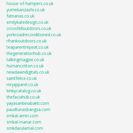
house-of-hampers.co.uk
yumekanzashi.co.uk
fatnanas.co.uk
emilykatedesign.co.uk
crossfelloutdoors.co.uk
yorkroadreconditioned.co.uk
rfrankoutdoors.co.uk
teaparentrepeat.co.uk
thegenerationhub.co.uk
talkingmagpie.co.uk
humancotton.co.uk
newdawndigitals.co.uk
saintfelice.co.uk
mrjapparel.co.uk
kinkycatalog.co.uk
thefaciahub.co.uk
yayasanbinabakti.com
paudtunasbangsa.com
smkal-amin.com
smkal-manar.com
smkdarulamal.com