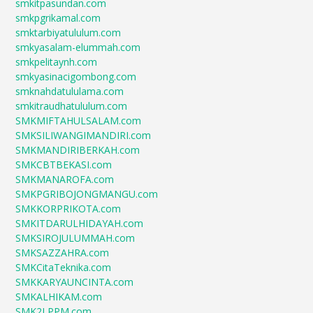
smkitpasundan.com
smkpgrikamal.com
smktarbiyatululum.com
smkyasalam-elummah.com
smkpelitaynh.com
smkyasinacigombong.com
smknahdatululama.com
smkitraudhatululum.com
SMKMIFTAHULSALAM.com
SMKSILIWANGIMANDIRI.com
SMKMANDIRIBERKAH.com
SMKCBTBEKASI.com
SMKMANAROFA.com
SMKPGRIBOJONGMANGU.com
SMKKORPRIKOTA.com
SMKITDARULHIDAYAH.com
SMKSIROJULUMMAH.com
SMKSAZZAHRA.com
SMKCitaTeknika.com
SMKKARYAUNCINTA.com
SMKALHIKAM.com
SMK2LPPM.com