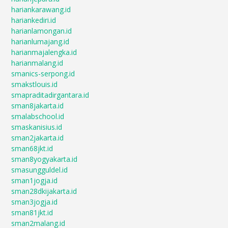
hariankarawang.id
hariankediri.id
harianlamongan.id
harianlumajang.id
harianmajalengka.id
harianmalang.id
smanics-serpong.id
smakstlouis.id
smapraditadirgantara.id
sman8jakarta.id
smalabschool.id
smaskanisius.id
sman2jakarta.id
sman68jkt.id
sman8yogyakarta.id
smasungguldel.id
sman1jogja.id
sman28dkijakarta.id
sman3jogja.id
sman81jkt.id
sman2malang.id