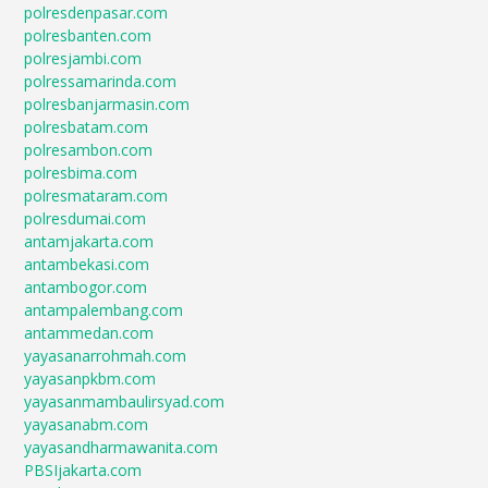
polresdenpasar.com
polresbanten.com
polresjambi.com
polressamarinda.com
polresbanjarmasin.com
polresbatam.com
polresambon.com
polresbima.com
polresmataram.com
polresdumai.com
antamjakarta.com
antambekasi.com
antambogor.com
antampalembang.com
antammedan.com
yayasanarrohmah.com
yayasanpkbm.com
yayasanmambaulirsyad.com
yayasanabm.com
yayasandharmawanita.com
PBSIjakarta.com