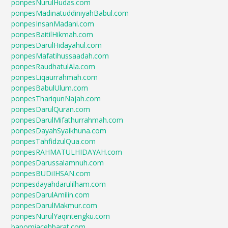
ponpesNurulHudas.com
ponpesMadinatuddiniyahBabul.com
ponpesInsanMadani.com
ponpesBaitilHikmah.com
ponpesDarulHidayahul.com
ponpesMafatihussaadah.com
ponpesRaudhatulAla.com
ponpesLiqaurrahmah.com
ponpesBabulUlum.com
ponpesThariqunNajah.com
ponpesDarulQuran.com
ponpesDarulMifathurrahmah.com
ponpesDayahSyaikhuna.com
ponpesTahfidzulQua.com
ponpesRAHMATULHIDAYAH.com
ponpesDarussalamnuh.com
ponpesBUDiIHSAN.com
ponpesdayahdarulilham.com
ponpesDarulAmilin.com
ponpesDarulMakmur.com
ponpesNurulYaqintengku.com
bapomiacehbarat.com