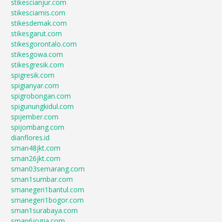
stikescianjur.com
stikesciamis.com
stikesdemak.com
stikesgarut.com
stikesgorontalo.com
stikesgowa.com
stikesgresik.com
spigresik.com
spigianyar.com
spigrobongan.com
spigunungkidul.com
spijember.com
spijombang.com
dianflores.id
sman48jkt.com
sman26jkt.com
sman03semarang.com
sman1sumbar.com
smanegeri1bantul.com
smanegeri1bogor.com
sman1surabaya.com
sman6jogja.com