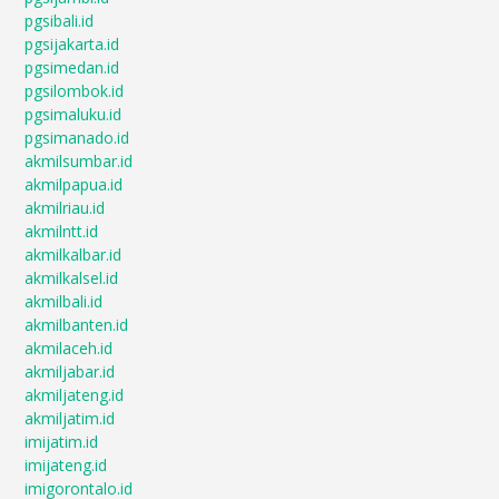
pgsibali.id
pgsijakarta.id
pgsimedan.id
pgsilombok.id
pgsimaluku.id
pgsimanado.id
akmilsumbar.id
akmilpapua.id
akmilriau.id
akmilntt.id
akmilkalbar.id
akmilkalsel.id
akmilbali.id
akmilbanten.id
akmilaceh.id
akmiljabar.id
akmiljateng.id
akmiljatim.id
imijatim.id
imijateng.id
imigorontalo.id