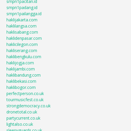
smpn1pacitan.id
smpn1padang.id
smpn1pailangga.id
haklijakarta.com
haklilangsa.com
haklisabang.com
haklidenpasar.com
haklicilegon.com
hakliserang.com
haklibengkulu.com
haklijogja.com
haklijambi.com
haklibandung.com
haklibekasi.com
haklibogor.com
perfectperson.co.uk
tourmusicfest.co.uk
strongdemocracy.co.uk
dronetotal.co.uk
partycurrent.co.uk
lightalso.co.uk
sleepyguards.co.uk