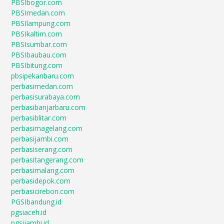
PBSIbogor.com
PBSImedan.com
PBSIlampung.com
PBSIkaltim.com
PBSIsumbar.com
PBSIbaubau.com
PBSIbitung.com
pbsipekanbaru.com
perbasimedan.com
perbasisurabaya.com
perbasibanjarbaru.com
perbasiblitar.com
perbasimagelang.com
perbasijambi.com
perbasiserang.com
perbasitangerang.com
perbasimalang.com
perbasidepok.com
perbasicirebon.com
PGSIbandung.id
pgsiaceh.id
pgsijambi.id