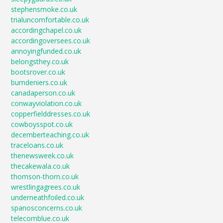
stephensmoke.co.uk
trialuncomfortable.co.uk
accordingchapel.co.uk
accordingoversees.co.uk
annoyingfunded.co.uk
belongsthey.co.uk
bootsrover.co.uk
burndeniers.co.uk
canadaperson.co.uk
conwayviolation.co.uk
copperfielddresses.co.uk
cowboysspot.co.uk
decemberteaching.co.uk
traceloans.co.uk
thenewsweek.co.uk
thecakewala.co.uk
thomson-thorn.co.uk
wrestlingagrees.co.uk
underneathfoiled.co.uk
spanosconcerns.co.uk
telecomblue.co.uk