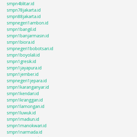
smpn4blitar.id
smpn78jakarta.id
smpn88jakarta.id
smpnegeri1ambon.id
smpn1bangil.id
smpn1banjarmasin.id
smpn1biora.id
smpnegeri1bobotsari.id
smpn1boyolali.id
smpn1gresik.id
smpn1jayapura.id
smpn1jember.id
smpnegeri1jepara.id
smpn1karanganyar.id
smpn1kendari.id
smpn1kranggan.id
smpn1lamongan.id
smpn1luwuk.id
smpn1madiun.id
smpn1manokwari.id
smpn1narmada.id