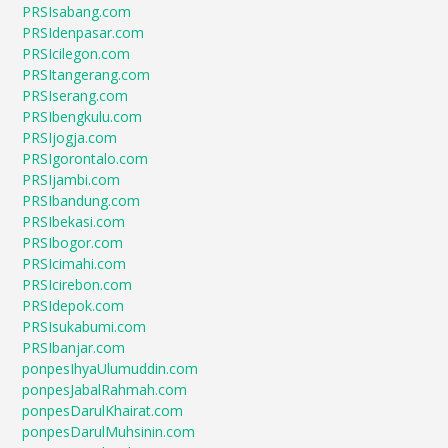
PRSIsabang.com
PRSIdenpasar.com
PRSIcilegon.com
PRSItangerang.com
PRSIserang.com
PRSIbengkulu.com
PRSIjogja.com
PRSIgorontalo.com
PRSIjambi.com
PRSIbandung.com
PRSIbekasi.com
PRSIbogor.com
PRSIcimahi.com
PRSIcirebon.com
PRSIdepok.com
PRSIsukabumi.com
PRSIbanjar.com
ponpesIhyaUlumuddin.com
ponpesJabalRahmah.com
ponpesDarulKhairat.com
ponpesDarulMuhsinin.com