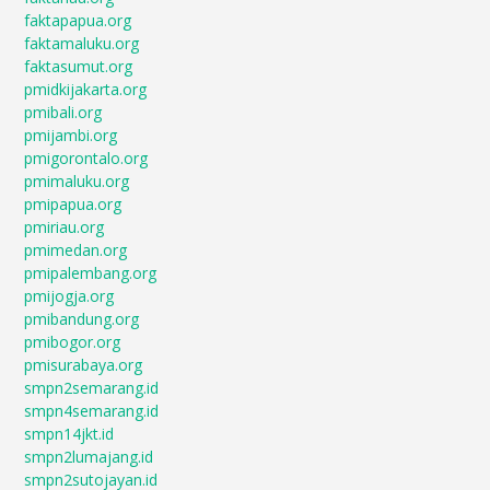
faktapapua.org
faktamaluku.org
faktasumut.org
pmidkijakarta.org
pmibali.org
pmijambi.org
pmigorontalo.org
pmimaluku.org
pmipapua.org
pmiriau.org
pmimedan.org
pmipalembang.org
pmijogja.org
pmibandung.org
pmibogor.org
pmisurabaya.org
smpn2semarang.id
smpn4semarang.id
smpn14jkt.id
smpn2lumajang.id
smpn2sutojayan.id