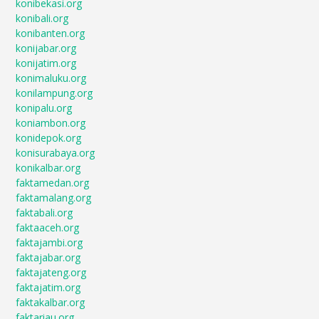
konibekasi.org
konibali.org
konibanten.org
konijabar.org
konijatim.org
konimaluku.org
konilampung.org
konipalu.org
koniambon.org
konidepok.org
konisurabaya.org
konikalbar.org
faktamedan.org
faktamalang.org
faktabali.org
faktaaceh.org
faktajambi.org
faktajabar.org
faktajateng.org
faktajatim.org
faktakalbar.org
faktariau.org