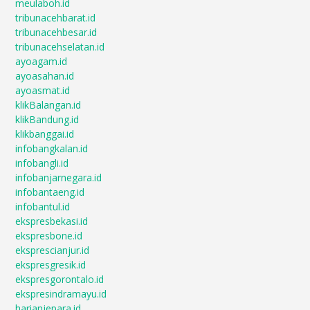
meulaboh.id
tribunacehbarat.id
tribunacehbesar.id
tribunacehselatan.id
ayoagam.id
ayoasahan.id
ayoasmat.id
klikBalangan.id
klikBandung.id
klikbanggai.id
infobangkalan.id
infobangli.id
infobanjarnegara.id
infobantaeng.id
infobantul.id
ekspresbekasi.id
ekspresbone.id
eksprescianjur.id
ekspresgresik.id
ekspresgorontalo.id
ekspresindramayu.id
harianjepara.id