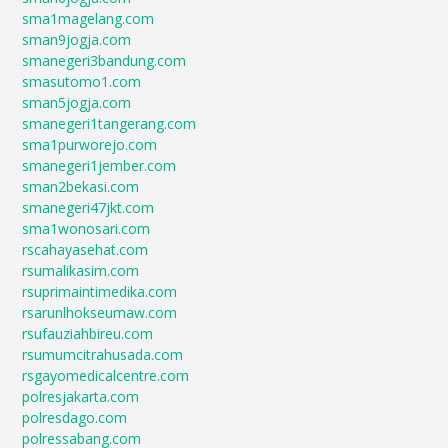
sma1magelang.com
sman9jogja.com
smanegeri3bandung.com
smasutomo1.com
sman5jogja.com
smanegeri1tangerang.com
sma1purworejo.com
smanegeri1jember.com
sman2bekasi.com
smanegeri47jkt.com
sma1wonosari.com
rscahayasehat.com
rsumalikasim.com
rsuprimaintimedika.com
rsarunlhokseumaw.com
rsufauziahbireu.com
rsumumcitrahusada.com
rsgayomedicalcentre.com
polresjakarta.com
polresdago.com
polressabang.com