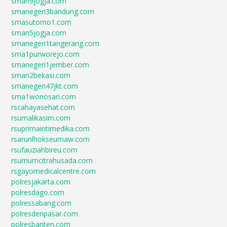
sman9jogja.com
smanegeri3bandung.com
smasutomo1.com
sman5jogja.com
smanegeri1tangerang.com
sma1purworejo.com
smanegeri1jember.com
sman2bekasi.com
smanegeri47jkt.com
sma1wonosari.com
rscahayasehat.com
rsumalikasim.com
rsuprimaintimedika.com
rsarunlhokseumaw.com
rsufauziahbireu.com
rsumumcitrahusada.com
rsgayomedicalcentre.com
polresjakarta.com
polresdago.com
polressabang.com
polresdenpasar.com
polresbanten.com