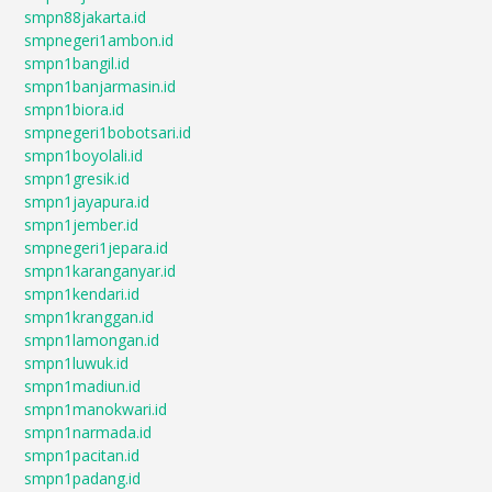
smpn88jakarta.id
smpnegeri1ambon.id
smpn1bangil.id
smpn1banjarmasin.id
smpn1biora.id
smpnegeri1bobotsari.id
smpn1boyolali.id
smpn1gresik.id
smpn1jayapura.id
smpn1jember.id
smpnegeri1jepara.id
smpn1karanganyar.id
smpn1kendari.id
smpn1kranggan.id
smpn1lamongan.id
smpn1luwuk.id
smpn1madiun.id
smpn1manokwari.id
smpn1narmada.id
smpn1pacitan.id
smpn1padang.id