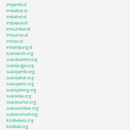
imijambi.id
imikalbar.id
imikalsel.id
imipapua.id
imisumbar.id
imisumut.id
imiriau.id
imilampung.id
suaraaceh.org
suarabanten.org
suarajogja.org
suarajambi.org
suarajabar.org
suarajatim.org
suarajateng.org
suarariau.org
suarasumut.org
suarasumbar.org
suarasumsel.org
konibekasi.org
konibali.org