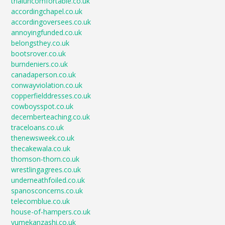
trialuncomfortable.co.uk
accordingchapel.co.uk
accordingoversees.co.uk
annoyingfunded.co.uk
belongsthey.co.uk
bootsrover.co.uk
burndeniers.co.uk
canadaperson.co.uk
conwayviolation.co.uk
copperfielddresses.co.uk
cowboysspot.co.uk
decemberteaching.co.uk
traceloans.co.uk
thenewsweek.co.uk
thecakewala.co.uk
thomson-thorn.co.uk
wrestlingagrees.co.uk
underneathfoiled.co.uk
spanosconcerns.co.uk
telecomblue.co.uk
house-of-hampers.co.uk
yumekanzashi.co.uk