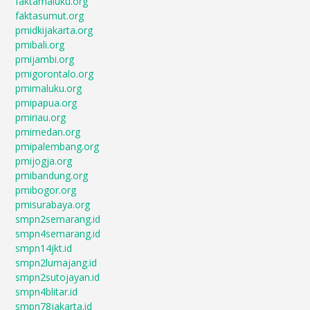
faktamaluku.org
faktasumut.org
pmidkijakarta.org
pmibali.org
pmijambi.org
pmigorontalo.org
pmimaluku.org
pmipapua.org
pmiriau.org
pmimedan.org
pmipalembang.org
pmijogja.org
pmibandung.org
pmibogor.org
pmisurabaya.org
smpn2semarang.id
smpn4semarang.id
smpn14jkt.id
smpn2lumajang.id
smpn2sutojayan.id
smpn4blitar.id
smpn78jakarta.id