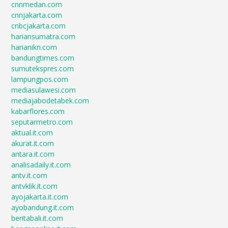
cnnmedan.com
cnnjakarta.com
cnbcjakarta.com
hariansumatra.com
harianikn.com
bandungtimes.com
sumutekspres.com
lampungpos.com
mediasulawesi.com
mediajabodetabek.com
kabarflores.com
seputarmetro.com
aktual.it.com
akurat.it.com
antara.it.com
analisadaily.it.com
antv.it.com
antvklik.it.com
ayojakarta.it.com
ayobandung.it.com
beritabali.it.com