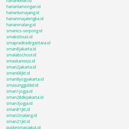
hariankediri.id
harianlamongan.id
harianlumajang.id
harianmajalengka.id
harianmalang.id
smanics-serpong.id
smakstlouis.id
smapraditadirgantara.id
sman8jakarta.id
smalabschool.id
smaskanisius.id
sman2jakarta.id
sman68jkt.id
sman8yogyakarta.id
smasungguldel.id
sman1jogja.id
sman28dkijakarta.id
sman3jogja.id
sman81jkt.id
sman2malang.id
sman21jkt.id
puskesmasjakut.id