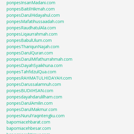
ponpesInsanMadani.com
ponpesBaitilHikmah.com
ponpesDarulHidayahul.com
ponpesMafatihussaadah.com
ponpesRaudhatulAla.com
ponpesLiqaurrahmah.com
ponpesBabulUlum.com
ponpesThariqunNajah.com
ponpesDarulQuran.com
ponpesDarulMifathurrahmah.com
ponpesDayahSyaikhuna.com
ponpesTahfidzulQua.com
ponpesRAHMATULHIDAYAH.com
ponpesDarussalamnuh.com
ponpesBUDiIHSAN.com
ponpesdayahdarulilham.com
ponpesDarulAmilin.com
ponpesDarulMakmur.com
ponpesNurulYaqintengku.com
bapomiacehbarat.com
bapomiacehbesar.com