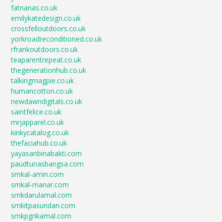
fatnanas.co.uk
emilykatedesign.co.uk
crossfelloutdoors.co.uk
yorkroadreconditioned.co.uk
rfrankoutdoors.co.uk
teaparentrepeat.co.uk
thegenerationhub.co.uk
talkingmagpie.co.uk
humancotton.co.uk
newdawndigitals.co.uk
saintfelice.co.uk
mrjapparel.co.uk
kinkycatalog.co.uk
thefaciahub.co.uk
yayasanbinabakti.com
paudtunasbangsa.com
smkal-amin.com
smkal-manar.com
smkdarulamal.com
smkitpasundan.com
smkpgrikamal.com