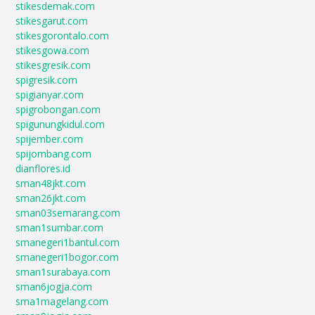
stikesdemak.com
stikesgarut.com
stikesgorontalo.com
stikesgowa.com
stikesgresik.com
spigresik.com
spigianyar.com
spigrobongan.com
spigunungkidul.com
spijember.com
spijombang.com
dianflores.id
sman48jkt.com
sman26jkt.com
sman03semarang.com
sman1sumbar.com
smanegeri1bantul.com
smanegeri1bogor.com
sman1surabaya.com
sman6jogja.com
sma1magelang.com