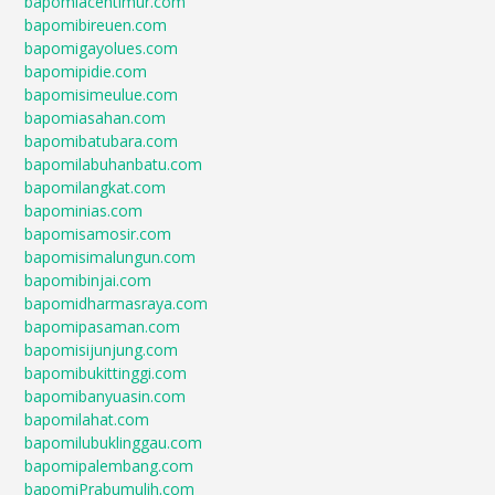
bapomiacehtimur.com
bapomibireuen.com
bapomigayolues.com
bapomipidie.com
bapomisimeulue.com
bapomiasahan.com
bapomibatubara.com
bapomilabuhanbatu.com
bapomilangkat.com
bapominias.com
bapomisamosir.com
bapomisimalungun.com
bapomibinjai.com
bapomidharmasraya.com
bapomipasaman.com
bapomisijunjung.com
bapomibukittinggi.com
bapomibanyuasin.com
bapomilahat.com
bapomilubuklinggau.com
bapomipalembang.com
bapomiPrabumulih.com