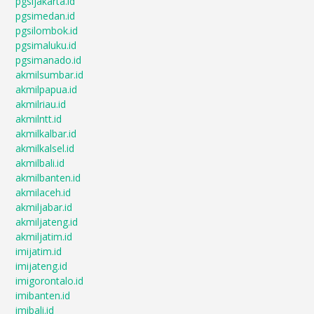
pgsijakarta.id
pgsimedan.id
pgsilombok.id
pgsimaluku.id
pgsimanado.id
akmilsumbar.id
akmilpapua.id
akmilriau.id
akmilntt.id
akmilkalbar.id
akmilkalsel.id
akmilbali.id
akmilbanten.id
akmilaceh.id
akmiljabar.id
akmiljateng.id
akmiljatim.id
imijatim.id
imijateng.id
imigorontalo.id
imibanten.id
imibali.id