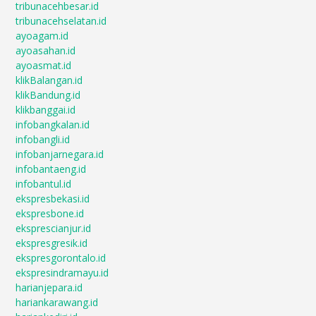
tribunacehbesar.id
tribunacehselatan.id
ayoagam.id
ayoasahan.id
ayoasmat.id
klikBalangan.id
klikBandung.id
klikbanggai.id
infobangkalan.id
infobangli.id
infobanjarnegara.id
infobantaeng.id
infobantul.id
ekspresbekasi.id
ekspresbone.id
eksprescianjur.id
ekspresgresik.id
ekspresgorontalo.id
ekspresindramayu.id
harianjepara.id
hariankarawang.id