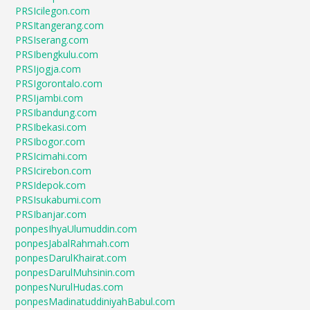
PRSIcilegon.com
PRSItangerang.com
PRSIserang.com
PRSIbengkulu.com
PRSIjogja.com
PRSIgorontalo.com
PRSIjambi.com
PRSIbandung.com
PRSIbekasi.com
PRSIbogor.com
PRSIcimahi.com
PRSIcirebon.com
PRSIdepok.com
PRSIsukabumi.com
PRSIbanjar.com
ponpesIhyaUlumuddin.com
ponpesJabalRahmah.com
ponpesDarulKhairat.com
ponpesDarulMuhsinin.com
ponpesNurulHudas.com
ponpesMadinatuddiniyahBabul.com