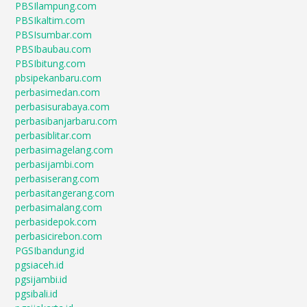
PBSIlampung.com
PBSIkaltim.com
PBSIsumbar.com
PBSIbaubau.com
PBSIbitung.com
pbsipekanbaru.com
perbasimedan.com
perbasisurabaya.com
perbasibanjarbaru.com
perbasiblitar.com
perbasimagelang.com
perbasijambi.com
perbasiserang.com
perbasitangerang.com
perbasimalang.com
perbasidepok.com
perbasicirebon.com
PGSIbandung.id
pgsiaceh.id
pgsijambi.id
pgsibali.id