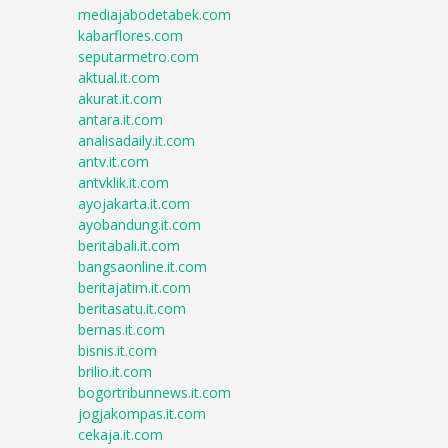
mediajabodetabek.com
kabarflores.com
seputarmetro.com
aktual.it.com
akurat.it.com
antara.it.com
analisadaily.it.com
antv.it.com
antvklik.it.com
ayojakarta.it.com
ayobandung.it.com
beritabali.it.com
bangsaonline.it.com
beritajatim.it.com
beritasatu.it.com
bernas.it.com
bisnis.it.com
brilio.it.com
bogortribunnews.it.com
jogjakompas.it.com
cekaja.it.com