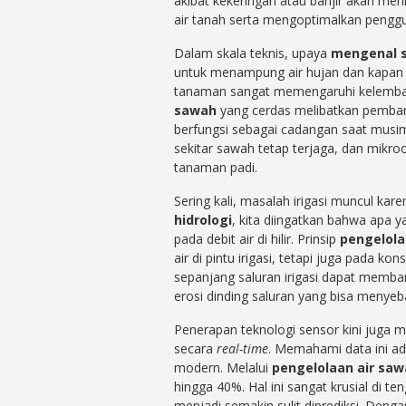
akibat kekeringan atau banjir akan me
air tanah serta mengoptimalkan penggun
Dalam skala teknis, upaya
mengenal si
untuk menampung air hujan dan kapan 
tanaman sangat memengaruhi kelembapa
sawah
yang cerdas melibatkan pemban
berfungsi sebagai cadangan saat musim
sekitar sawah tetap terjaga, dan mikr
tanaman padi.
Sering kali, masalah irigasi muncul ka
hidrologi
, kita diingatkan bahwa apa 
pada debit air di hilir. Prinsip
pengelola
air di pintu irigasi, tetapi juga pada 
sepanjang saluran irigasi dapat memb
erosi dinding saluran yang bisa menye
Penerapan teknologi sensor kini juga 
secara
real-time
. Memahami data ini ad
modern. Melalui
pengelolaan air sa
hingga 40%. Hal ini sangat krusial di
menjadi semakin sulit diprediksi. Den