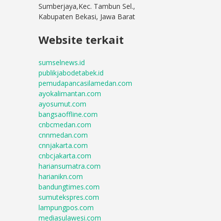
Sumberjaya,Kec. Tambun Sel.,
Kabupaten Bekasi, Jawa Barat
Website terkait
sumselnews.id
publikjabodetabek.id
pemudapancasilamedan.com
ayokalimantan.com
ayosumut.com
bangsaoffline.com
cnbcmedan.com
cnnmedan.com
cnnjakarta.com
cnbcjakarta.com
hariansumatra.com
harianikn.com
bandungtimes.com
sumutekspres.com
lampungpos.com
mediasulawesi.com