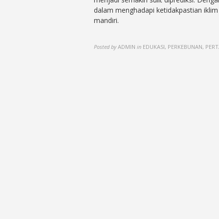
dalam menghadapi ketidakpastian ikli
mandiri.
Posted by
ADMIN
in
EDUKASI, PERKEBUNAN, PER