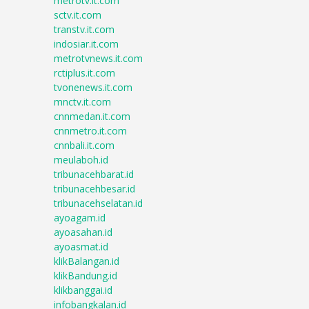
metrotv.it.com
sctv.it.com
transtv.it.com
indosiar.it.com
metrotvnews.it.com
rctiplus.it.com
tvonenews.it.com
mnctv.it.com
cnnmedan.it.com
cnnmetro.it.com
cnnbali.it.com
meulaboh.id
tribunacehbarat.id
tribunacehbesar.id
tribunacehselatan.id
ayoagam.id
ayoasahan.id
ayoasmat.id
klikBalangan.id
klikBandung.id
klikbanggai.id
infobangkalan.id