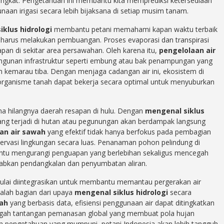
ningkat. Pengetahuan ini membantu kita memprediksi ketersediaan
aan irigasi secara lebih bijaksana di setiap musim tanam.
klus hidrologi
membantu petani memahami kapan waktu terbaik
harus melakukan pembuangan. Proses evaporasi dan transpirasi
n di sekitar area persawahan. Oleh karena itu,
pengelolaan air
gunan infrastruktur seperti embung atau bak penampungan yang
 kemarau tiba. Dengan menjaga cadangan air ini, ekosistem di
oorganisme tanah dapat bekerja secara optimal untuk menyuburkan
rena hilangnya daerah resapan di hulu. Dengan
mengenal siklus
yang terjadi di hutan atau pegunungan akan berdampak langsung
an air sawah
yang efektif tidak hanya berfokus pada pembagian
konservasi lingkungan secara luas. Penanaman pohon pelindung di
antu mengurangi penguapan yang berlebihan sekaligus mencegah
babkan pendangkalan dan penyumbatan aliran.
mulai diintegrasikan untuk membantu memantau pergerakan air
alah bagian dari upaya
mengenal siklus hidrologi
secara
wah
yang berbasis data, efisiensi penggunaan air dapat ditingkatkan
 tengah tantangan pemanasan global yang membuat pola hujan
gan pengetahuan yang mumpuni, petani Indonesia akan lebih tangguh