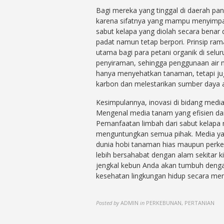
Bagi mereka yang tinggal di daerah p
karena sifatnya yang mampu menyimpan 
sabut kelapa yang diolah secara benar 
padat namun tetap berpori. Prinsip ram
utama bagi para petani organik di sel
penyiraman, sehingga penggunaan air me
hanya menyehatkan tanaman, tetapi jug
karbon dan melestarikan sumber daya a
Kesimpulannya, inovasi di bidang medi
Mengenal media tanam yang efisien dan
Pemanfaatan limbah dari sabut kelapa 
menguntungkan semua pihak. Media yan
dunia hobi tanaman hias maupun perkeb
lebih bersahabat dengan alam sekitar 
jengkal kebun Anda akan tumbuh denga
kesehatan lingkungan hidup secara men
Posted by
ADMIN
in
PERKEBUNAN, PERTANIAN