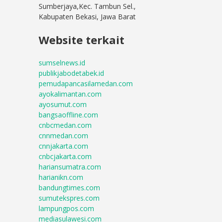
Sumberjaya,Kec. Tambun Sel.,
Kabupaten Bekasi, Jawa Barat
Website terkait
sumselnews.id
publikjabodetabek.id
pemudapancasilamedan.com
ayokalimantan.com
ayosumut.com
bangsaoffline.com
cnbcmedan.com
cnnmedan.com
cnnjakarta.com
cnbcjakarta.com
hariansumatra.com
harianikn.com
bandungtimes.com
sumutekspres.com
lampungpos.com
mediasulawesi.com