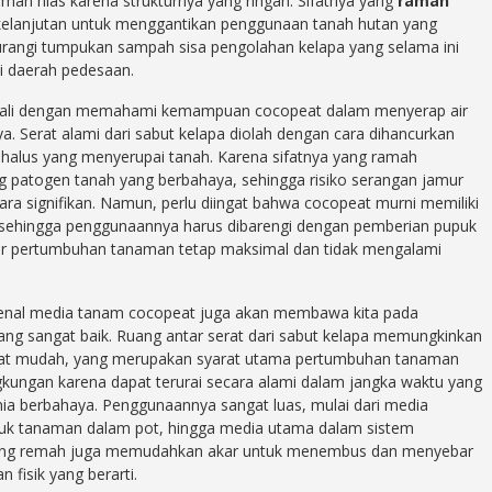
aman hias karena strukturnya yang ringan. Sifatnya yang
ramah
kelanjutan untuk menggantikan penggunaan tanah hutan yang
rangi tumpukan sampah sisa pengolahan kelapa yang selama ini
i daerah pedesaan.
awali dengan memahami kemampuan cocopeat dalam menyerap air
inya. Serat alami dari sabut kelapa diolah dengan cara dihancurkan
n halus yang menyerupai tanah. Karena sifatnya yang ramah
 patogen tanah yang berbahaya, sehingga risiko serangan jamur
cara signifikan. Namun, perlu diingat bahwa cocopeat murni memiliki
, sehingga penggunaannya harus dibarengi dengan pemberian pupuk
ar pertumbuhan tanaman tetap maksimal dan tidak mengalami
engenal media tanam cocopeat juga akan membawa kita pada
ng sangat baik. Ruang antar serat dari sabut kelapa memungkinkan
gat mudah, yang merupakan syarat utama pertumbuhan tanaman
ngkungan karena dapat terurai secara alami dalam jangka waktu yang
mia berbahaya. Penggunaannya sangat luas, mulai dari media
tuk tanaman dalam pot, hingga media utama dalam sistem
a yang remah juga memudahkan akar untuk menembus dan menyebar
 fisik yang berarti.