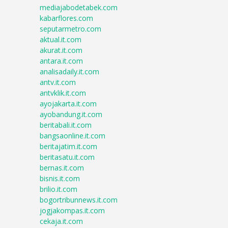
mediajabodetabek.com
kabarflores.com
seputarmetro.com
aktual.it.com
akurat.it.com
antara.it.com
analisadaily.it.com
antv.it.com
antvklik.it.com
ayojakarta.it.com
ayobandung.it.com
beritabali.it.com
bangsaonline.it.com
beritajatim.it.com
beritasatu.it.com
bernas.it.com
bisnis.it.com
brilio.it.com
bogortribunnews.it.com
jogjakompas.it.com
cekaja.it.com