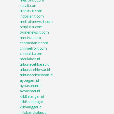
metrotv.it.com
sctv.it.com
transtv.it.com
indosiar.it.com
metrotvnews.it.com
rctiplus.it.com
tvonenews.it.com
mnctv.it.com
cnnmedan.it.com
cnnmetro.it.com
cnnbali.it.com
meulaboh.id
tribunacehbarat.id
tribunacehbesar.id
tribunacehselatan.id
ayoagam.id
ayoasahan.id
ayoasmat.id
klikBalangan.id
klikBandung.id
klikbanggai.id
infobangkalan.id