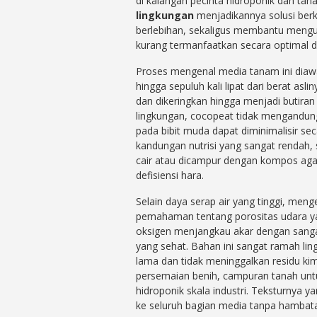
di kalangan pecinta hidroponik dan tan
lingkungan
menjadikannya solusi ber
berlebihan, sekaligus membantu mengu
kurang termanfaatkan secara optimal d
Proses mengenal media tanam ini di
hingga sepuluh kali lipat dari berat asl
dan dikeringkan hingga menjadi butira
lingkungan, cocopeat tidak mengandung
pada bibit muda dapat diminimalisir se
kandungan nutrisi yang sangat rendah
cair atau dicampur dengan kompos ag
defisiensi hara.
Selain daya serap air yang tinggi, m
pemahaman tentang porositas udara ya
oksigen menjangkau akar dengan san
yang sehat. Bahan ini sangat ramah li
lama dan tidak meninggalkan residu ki
persemaian benih, campuran tanah un
hidroponik skala industri. Teksturny
ke seluruh bagian media tanpa hambatan