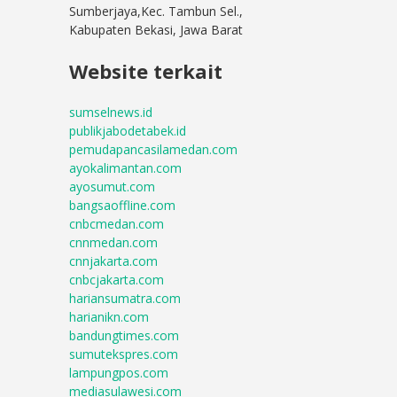
Sumberjaya,Kec. Tambun Sel.,
Kabupaten Bekasi, Jawa Barat
Website terkait
sumselnews.id
publikjabodetabek.id
pemudapancasilamedan.com
ayokalimantan.com
ayosumut.com
bangsaoffline.com
cnbcmedan.com
cnnmedan.com
cnnjakarta.com
cnbcjakarta.com
hariansumatra.com
harianikn.com
bandungtimes.com
sumutekspres.com
lampungpos.com
mediasulawesi.com