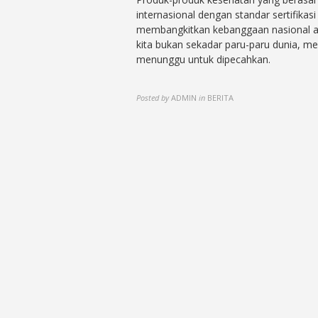
internasional dengan standar sertifikas
membangkitkan kebanggaan nasional a
kita bukan sekadar paru-paru dunia, m
menunggu untuk dipecahkan.
Posted by
ADMIN
in
BERITA