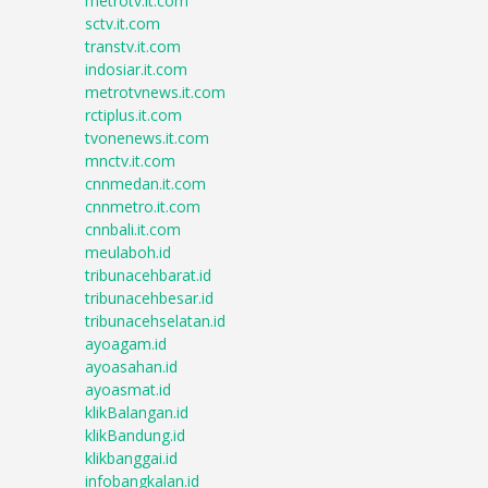
metrotv.it.com
sctv.it.com
transtv.it.com
indosiar.it.com
metrotvnews.it.com
rctiplus.it.com
tvonenews.it.com
mnctv.it.com
cnnmedan.it.com
cnnmetro.it.com
cnnbali.it.com
meulaboh.id
tribunacehbarat.id
tribunacehbesar.id
tribunacehselatan.id
ayoagam.id
ayoasahan.id
ayoasmat.id
klikBalangan.id
klikBandung.id
klikbanggai.id
infobangkalan.id