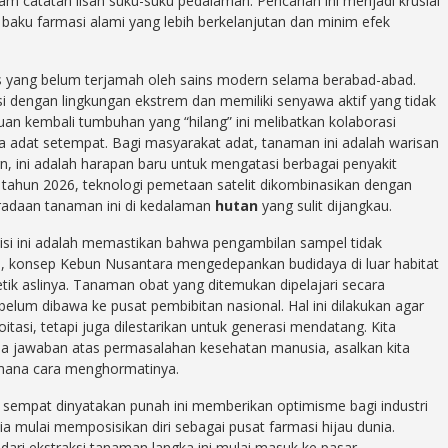
lam catatan lisan suku-suku pedalaman. Pencarian ini menjadi krusial
baku farmasi alami yang lebih berkelanjutan dan minim efek
 yang belum terjamah oleh sains modern selama berabad-abad.
asi dengan lingkungan ekstrem dan memiliki senyawa aktif yang tidak
an kembali tumbuhan yang “hilang” ini melibatkan kolaborasi
tua adat setempat. Bagi masyarakat adat, tanaman ini adalah warisan
, ini adalah harapan baru untuk mengatasi berbagai penyakit
 tahun 2026, teknologi pemetaan satelit dikombinasikan dengan
radaan tanaman ini di kedalaman
hutan
yang sulit dijangkau.
isi ini adalah memastikan bahwa pengambilan sampel tidak
tu, konsep Kebun Nusantara mengedepankan budidaya di luar habitat
etik aslinya. Tanaman obat yang ditemukan dipelajari secara
lum dibawa ke pusat pembibitan nasional. Hal ini dilakukan agar
oitasi, tetapi juga dilestarikan untuk generasi mendatang. Kita
 jawaban atas permasalahan kesehatan manusia, asalkan kita
imana cara menghormatinya.
sempat dinyatakan punah ini memberikan optimisme bagi industri
ia mulai memposisikan diri sebagai pusat farmasi hijau dunia.
ari ekstraksi tanaman langka ini mulai masuk ke pasar