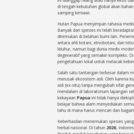
ini dianggap hilang atau hanya eksis da
di tengah kebutuhan global akan bahan 
samping kimiawi.
Hutan Papua menyimpan rahasia medis
Banyak dari spesies ini telah beradapt
ditemukan di belahan bumi lain. Penemu
antara ahli botani, etnobotani, dan te
leluhur, namun bagi dunia medis modern
degeneratif yang semakin kompleks. Di
pengetahuan lokal untuk melacak kebe
Salah satu tantangan terbesar dalam m
merusak ekosistem asli. Oleh karena i
asli (ex-situ) tanpa mengubah sifat gen
mendalam di laboratorium lapangan sebe
kekayaan
Papua
ini tidak hanya diekspl
belajar bahwa alam menyediakan semua
tahu di mana harus mencari dan baga
Keberhasilan menemukan spesies yang 
herbal nasional. Di tahun
2026
, Indones
Produk-produk kesehatan yang berasal d