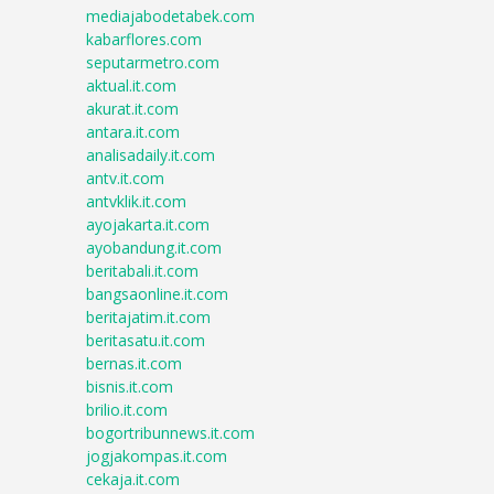
mediajabodetabek.com
kabarflores.com
seputarmetro.com
aktual.it.com
akurat.it.com
antara.it.com
analisadaily.it.com
antv.it.com
antvklik.it.com
ayojakarta.it.com
ayobandung.it.com
beritabali.it.com
bangsaonline.it.com
beritajatim.it.com
beritasatu.it.com
bernas.it.com
bisnis.it.com
brilio.it.com
bogortribunnews.it.com
jogjakompas.it.com
cekaja.it.com