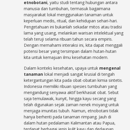
etnobotani
, yaitu studi tentang hubungan antara
manusia dan tumbuhan, termasuk bagaimana
masyarakat lokal menggunakan tanaman untuk
keperluan medis, ritual, dan kehidupan sehari-hari.
Pengetahuan ini bukanlah sekadar mitos atau tradisi
lama yang usang, melainkan warisan intelektual yang
telah teruji selama ribuan tahun secara empiris.
Dengan memahami interaksi ini, kita dapat menggali
potensi besar yang tersimpan dalam hutan-hutan
kita untuk kemajuan ilmu kesehatan modern.
Dalam konteks kesehatan, upaya untuk
mengenal
tanaman
lokal menjadi sangat krusial di tengah
ketergantungan kita pada obat-obatan kimia sintetis.
Indonesia memiliki ribuan spesies tumbuhan yang
mengandung senyawa aktif berkhasiat obat. Sebut
saja temulawak, kunyit, hingga kayu secang yang
telah digunakan sejak zaman nenek moyang untuk
menjaga imunitas tubuh. Namun, etnobotani tidak
hanya berhenti pada tanaman rimpang. Jauh di
dalam hutan pedalaman Kalimantan atau Papua,
terdapat berbagai jenis kulit kayu dan dedaunan