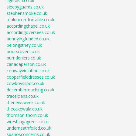
lightalso.co.uk
sleepyguards.co.uk
stephensmoke.co.uk
trialuncomfortable.co.uk
accordingchapel.co.uk
accordingoversees.co.uk
annoyingfunded.co.uk
belongsthey.co.uk
bootsrover.co.uk
burndeniers.co.uk
canadaperson.co.uk
conwayviolation.co.uk
copperfielddresses.co.uk
cowboysspot.co.uk
decemberteaching.co.uk
traceloans.co.uk
thenewsweek.co.uk
thecakewala.co.uk
thomson-thorn.co.uk
wrestlingagrees.co.uk
underneathfoiled.co.uk
spanosconcerns.co.uk