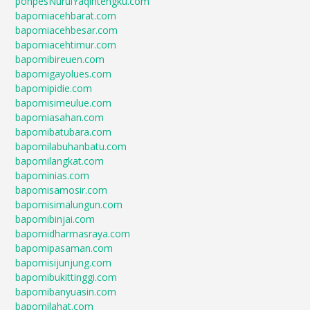
ponpesNurulYaqintengku.com
bapomiacehbarat.com
bapomiacehbesar.com
bapomiacehtimur.com
bapomibireuen.com
bapomigayolues.com
bapomipidie.com
bapomisimeulue.com
bapomiasahan.com
bapomibatubara.com
bapomilabuhanbatu.com
bapomilangkat.com
bapominias.com
bapomisamosir.com
bapomisimalungun.com
bapomibinjai.com
bapomidharmasraya.com
bapomipasaman.com
bapomisijunjung.com
bapomibukittinggi.com
bapomibanyuasin.com
bapomilahat.com