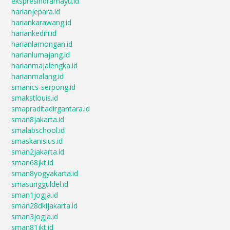
ekspresindramayu.id
harianjepara.id
hariankarawang.id
hariankediri.id
harianlamongan.id
harianlumajang.id
harianmajalengka.id
harianmalang.id
smanics-serpong.id
smakstlouis.id
smapraditadirgantara.id
sman8jakarta.id
smalabschool.id
smaskanisius.id
sman2jakarta.id
sman68jkt.id
sman8yogyakarta.id
smasungguldel.id
sman1jogja.id
sman28dkijakarta.id
sman3jogja.id
sman81jkt.id