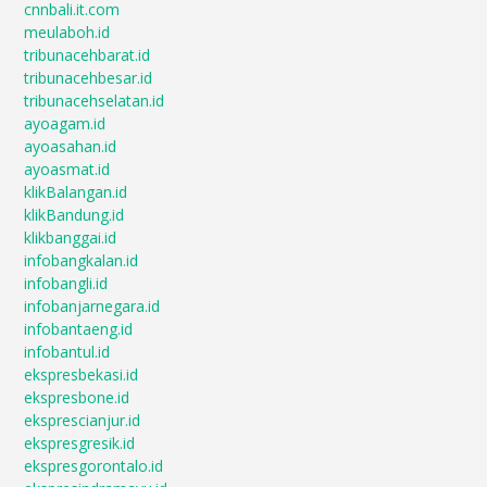
cnnbali.it.com
meulaboh.id
tribunacehbarat.id
tribunacehbesar.id
tribunacehselatan.id
ayoagam.id
ayoasahan.id
ayoasmat.id
klikBalangan.id
klikBandung.id
klikbanggai.id
infobangkalan.id
infobangli.id
infobanjarnegara.id
infobantaeng.id
infobantul.id
ekspresbekasi.id
ekspresbone.id
eksprescianjur.id
ekspresgresik.id
ekspresgorontalo.id