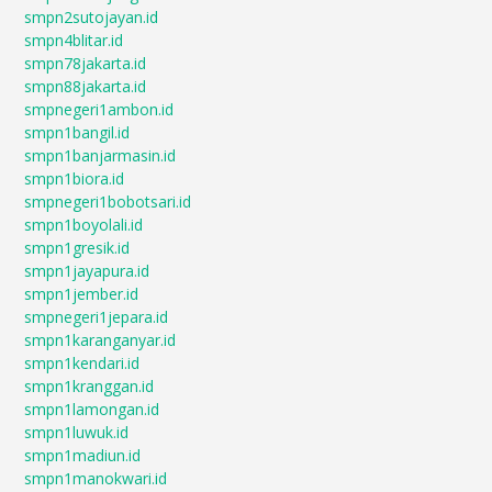
smpn2sutojayan.id
smpn4blitar.id
smpn78jakarta.id
smpn88jakarta.id
smpnegeri1ambon.id
smpn1bangil.id
smpn1banjarmasin.id
smpn1biora.id
smpnegeri1bobotsari.id
smpn1boyolali.id
smpn1gresik.id
smpn1jayapura.id
smpn1jember.id
smpnegeri1jepara.id
smpn1karanganyar.id
smpn1kendari.id
smpn1kranggan.id
smpn1lamongan.id
smpn1luwuk.id
smpn1madiun.id
smpn1manokwari.id