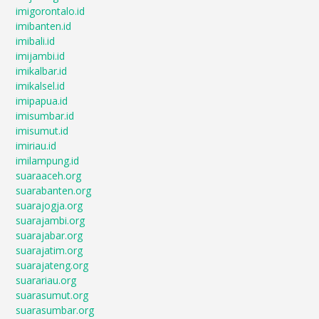
imigorontalo.id
imibanten.id
imibali.id
imijambi.id
imikalbar.id
imikalsel.id
imipapua.id
imisumbar.id
imisumut.id
imiriau.id
imilampung.id
suaraaceh.org
suarabanten.org
suarajogja.org
suarajambi.org
suarajabar.org
suarajatim.org
suarajateng.org
suarariau.org
suarasumut.org
suarasumbar.org