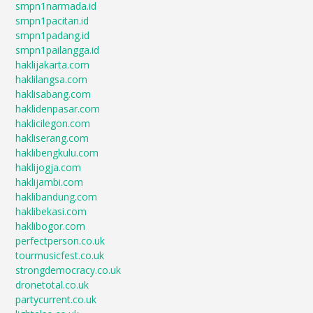
smpn1narmada.id
smpn1pacitan.id
smpn1padang.id
smpn1pailangga.id
haklijakarta.com
haklilangsa.com
haklisabang.com
haklidenpasar.com
haklicilegon.com
hakliserang.com
haklibengkulu.com
haklijogja.com
haklijambi.com
haklibandung.com
haklibekasi.com
haklibogor.com
perfectperson.co.uk
tourmusicfest.co.uk
strongdemocracy.co.uk
dronetotal.co.uk
partycurrent.co.uk