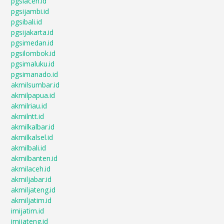
pgsiaceh.id
pgsijambi.id
pgsibali.id
pgsijakarta.id
pgsimedan.id
pgsilombok.id
pgsimaluku.id
pgsimanado.id
akmilsumbar.id
akmilpapua.id
akmilriau.id
akmilntt.id
akmilkalbar.id
akmilkalsel.id
akmilbali.id
akmilbanten.id
akmilaceh.id
akmiljabar.id
akmiljateng.id
akmiljatim.id
imijatim.id
imijateng.id