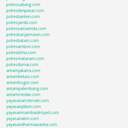
polressabang.com
polresdenpasar.com
polresbanten.com
polresjambi.com
polressamarinda.com
polresbanjarmasin.com
polresbatam.com
polresambon.com
polresbima.com
polresmataram.com
polresdumai.com
antamjakarta.com
antambekasi.com
antambogor.com
antampalembang.com
antammedan.com
yayasanarrohmah.com
yayasanpkbm.com
yayasanmambaulirsyad.com
yayasanabm.com
yayasandharmawanita.com