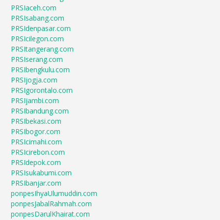
PRSIaceh.com
PRSIsabang.com
PRSIdenpasar.com
PRSIcilegon.com
PRSItangerang.com
PRSIserang.com
PRSIbengkulu.com
PRSIjogja.com
PRSIgorontalo.com
PRSIjambi.com
PRSIbandung.com
PRSIbekasi.com
PRSIbogor.com
PRSIcimahi.com
PRSIcirebon.com
PRSIdepok.com
PRSIsukabumi.com
PRSIbanjar.com
ponpesIhyaUlumuddin.com
ponpesJabalRahmah.com
ponpesDarulKhairat.com