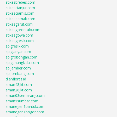
stikesbrebes.com
stikescianjur.com
stikesciamis.com
stikesdemak.com
stikesgarut.com
stikesgorontalo.com
stikesgowa.com
stikesgresik.com
spigresik.com
spigianyar.com
spigrobongan.com
spigunungkidul.com
spijember.com
spijombang.com
dianflores.id
sman48jkt.com
sman26jkt.com
sman03semarang.com
sman1sumbar.com
smanegeri1bantul.com
smanegeri1bogor.com