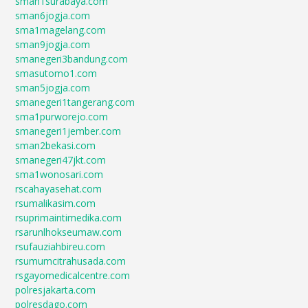
sman1surabaya.com
sman6jogja.com
sma1magelang.com
sman9jogja.com
smanegeri3bandung.com
smasutomo1.com
sman5jogja.com
smanegeri1tangerang.com
sma1purworejo.com
smanegeri1jember.com
sman2bekasi.com
smanegeri47jkt.com
sma1wonosari.com
rscahayasehat.com
rsumalikasim.com
rsuprimaintimedika.com
rsarunlhokseumaw.com
rsufauziahbireu.com
rsumumcitrahusada.com
rsgayomedicalcentre.com
polresjakarta.com
polresdago.com