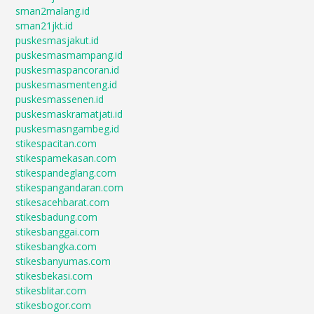
sman2malang.id
sman21jkt.id
puskesmasjakut.id
puskesmasmampang.id
puskesmaspancoran.id
puskesmasmenteng.id
puskesmassenen.id
puskesmaskramatjati.id
puskesmasngambeg.id
stikespacitan.com
stikespamekasan.com
stikespandeglang.com
stikespangandaran.com
stikesacehbarat.com
stikesbadung.com
stikesbanggai.com
stikesbangka.com
stikesbanyumas.com
stikesbekasi.com
stikesblitar.com
stikesbogor.com