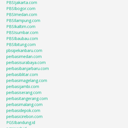
PBSIjakarta.com
PBSIbogor.com
PBSImedan.com
PBSIlampung.com
PBSIkaltim.com
PBSIsumbar.com
PBSIbaubau.com
PBSIbitung.com
pbsipekanbaru.com
perbasimedan.com
perbasisurabaya.com
perbasibanjarbaru.com
perbasiblitar.com
perbasimagelang.com
perbasijambi.com
perbasiserang.com
perbasitangerang.com
perbasimalang.com
perbasidepok.com
perbasicirebon.com
PGSIbandung.id