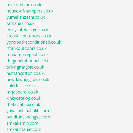
telecomblue.co.uk
house-of-hampers.co.uk
yumekanzashi.co.uk
fatnanas.co.uk
emilykatedesign.co.uk
crossfelloutdoors.co.uk
yorkroadreconditioned.co.uk
rfrankoutdoors.co.uk
teaparentrepeat.co.uk
thegenerationhub.co.uk
talkingmagpie.co.uk
humancotton.co.uk
newdawndigitals.co.uk
saintfelice.co.uk
mrjapparel.co.uk
kinkycatalog.co.uk
thefaciahub.co.uk
yayasanbinabakti.com
paudtunasbangsa.com
smkal-amin.com
smkal-manar.com