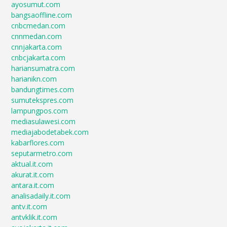
ayosumut.com
bangsaoffline.com
cnbcmedan.com
cnnmedan.com
cnnjakarta.com
cnbcjakarta.com
hariansumatra.com
harianikn.com
bandungtimes.com
sumutekspres.com
lampungpos.com
mediasulawesi.com
mediajabodetabek.com
kabarflores.com
seputarmetro.com
aktual.it.com
akurat.it.com
antara.it.com
analisadaily.it.com
antv.it.com
antvklik.it.com