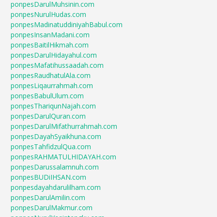
ponpesDarulMuhsinin.com
ponpesNurulHudas.com
ponpesMadinatuddiniyahBabul.com
ponpesInsanMadani.com
ponpesBaitilHikmah.com
ponpesDarulHidayahul.com
ponpesMafatihussaadah.com
ponpesRaudhatulAla.com
ponpesLiqaurrahmah.com
ponpesBabulUlum.com
ponpesThariqunNajah.com
ponpesDarulQuran.com
ponpesDarulMifathurrahmah.com
ponpesDayahSyaikhuna.com
ponpesTahfidzulQua.com
ponpesRAHMATULHIDAYAH.com
ponpesDarussalamnuh.com
ponpesBUDiIHSAN.com
ponpesdayahdarulilham.com
ponpesDarulAmilin.com
ponpesDarulMakmur.com