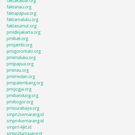
faktakalbar.org
faktariau.org
faktapapua.org
faktamaluku.org
faktasumut.org
pmidkijakarta.org
pmibali.org
pmijambi.org
pmigorontalo.org
pmimaluku.org
pmipapua.org
pmiriau.org
pmimedan.org
pmipalembang.org
pmijogja.org
pmibandung.org
pmibogor.org
pmisurabaya.org
smpn2semarang.id
smpn4semarang.id
smpn14jkt.id
smpn2lumajang.id